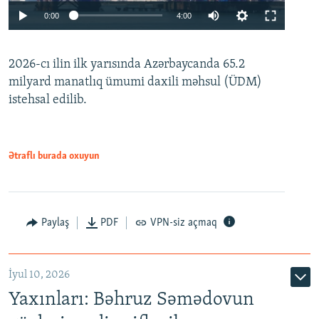
Auto
0:00
4:00
240p
2026-cı ilin ilk yarısında Azərbaycanda 65.2
360p
milyard manatlıq ümumi daxili məhsul (ÜDM)
480p
Auto
240p
360p
480p
istehsal edilib.
720p
720p
1080p
1080p
Ətraflı burada oxuyun
Paylaş
PDF
VPN-siz açmaq
İyul 10, 2026
Yaxınları: Bəhruz Səmədovun