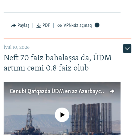
Paylaş
PDF
VPN-siz açmaq
İyul 10, 2026
Neft 70 faiz bahalaşsa da, ÜDM
artımı cəmi 0.8 faiz olub
Cənubi Qafqazda ÜDM ən az Azərbaycanda artır: Qonşuları niyə Bakını qabaqlaya bilir?
No media source currently available