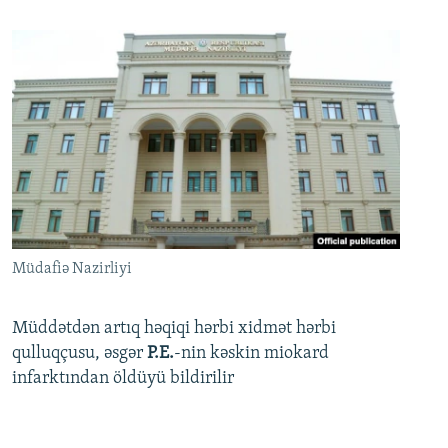
Müdafiə Nazirliyi
Müddətdən artıq həqiqi hərbi xidmət hərbi
qulluqçusu, əsgər
P.E.
-nin kəskin miokard
infarktından öldüyü bildirilir