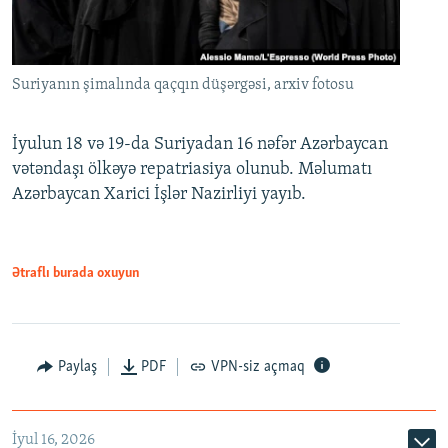
Suriyanın şimalında qaçqın düşərgəsi, arxiv fotosu
İyulun 18 və 19-da Suriyadan 16 nəfər Azərbaycan
vətəndaşı ölkəyə repatriasiya olunub. Məlumatı
Azərbaycan Xarici İşlər Nazirliyi yayıb.
Ətraflı burada oxuyun
Paylaş
PDF
VPN-siz açmaq
İyul 16, 2026