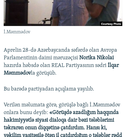
İNFOQRAFIKA
AZƏRBAYCAN ƏDƏBIYYATI KITABXANASI
MISSIYAMIZ
BIZI IZLƏ
KARIKATURA
İSLAM VƏ DEMOKRATIYA
PEŞƏ ETIKASI VƏ JURNALISTIKA STANDARTLARIMIZ
İZ - MƏDƏNIYYƏT PROQRAMI
MATERIALLARIMIZDAN ISTIFADƏ
İ.Məmmədov
AZADLIQRADIOSU MOBIL TELEFONUNUZDA
RFE/RL-in bütün saytları
BIZIMLƏ ƏLAQƏ
Aprelin 28-də Azərbaycanda səfərdə olan Avropa
Parlamentinin daimi məruzəçisi
Norika Nikolai
XƏBƏR BÜLLETENLƏRIMIZ
hazırda həbsdə olan REAL Partiyasının sədri
İlqar
Məmmədov
la görüşüb.
Bu barədə partiyadan açıqlama yayılıb.
Verilən məlumata görə, görüşlə bağlı İ.Məmmədov
onlara bunu deyib:
«Görüşdə azadlığım haqqında
hakimiyyətlə siyasi dialoqa dair bəzi tələblərimi
təkrarən onun diqqətinə çatdırdım. Hansı ki,
vəkilim vasitəsilə ötən il çatdırdığım o tələblər rədd