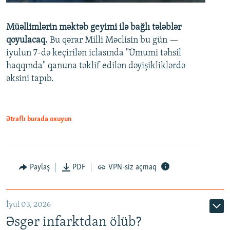
240p
Müəllimlərin məktəb geyimi ilə bağlı tələblər
360p
qoyulacaq.
Bu qərar Milli Məclisin bu gün —
480p
iyulun 7-də keçirilən iclasında "Ümumi təhsil
720p
haqqında" qanuna təklif edilən dəyişikliklərdə
əksini tapıb.
1080p
Ətraflı burada oxuyun
Auto
240p
360p
480p
Paylaş
PDF
VPN-siz açmaq
720p
1080p
İyul 03, 2026
Əsgər infarktdan ölüb?