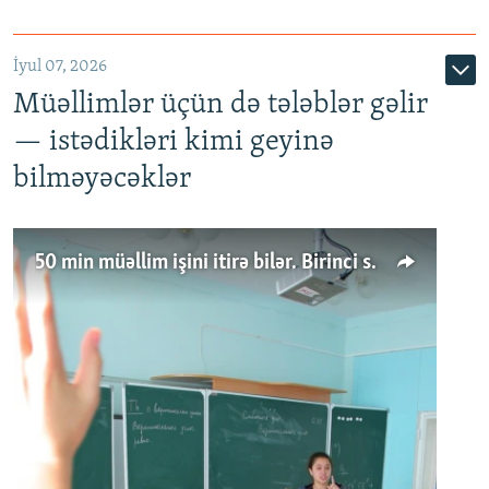
İyul 07, 2026
Müəllimlər üçün də tələblər gəlir
— istədikləri kimi geyinə
bilməyəcəklər
50 min müəllim işini itirə bilər. Birinci sinfə gedənlər azalır