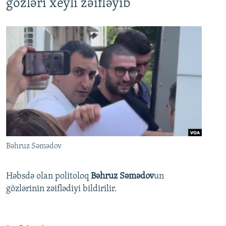
gözləri xeyli zəifləyib
Bəhruz Səmədov
Həbsdə olan politoloq
Bəhruz Səmədov
un
gözlərinin zəiflədiyi bildirilir.