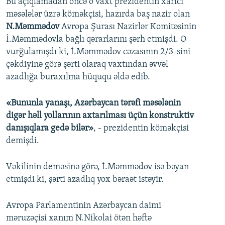
Bu açıqlamadan öncə o vaxt prezidentin xarici
məsələlər üzrə köməkçisi, hazırda baş nazir olan
N.Məmmədov
Avropa Şurası Nazirlər Komitəsinin
İ.Məmmədovla bağlı qərarlarını şərh etmişdi. O
vurğulamışdı ki, İ.Məmmədov cəzasının 2/3-sini
çəkdiyinə görə şərti olaraq vaxtından əvvəl
azadlığa buraxılma hüququ əldə edib.
«Bununla yanaşı, Azərbaycan tərəfi məsələnin
digər həll yollarının axtarılması üçün konstruktiv
danışıqlara gedə bilər»
, - prezidentin köməkçisi
demişdi.
Vəkilinin deməsinə görə, İ.Məmmədov isə bəyan
etmişdi ki, şərti azadlıq yox bəraət istəyir.
Avropa Parlamentinin Azərbaycan daimi
məruzəçisi xanım N.Nikolai ötən həftə