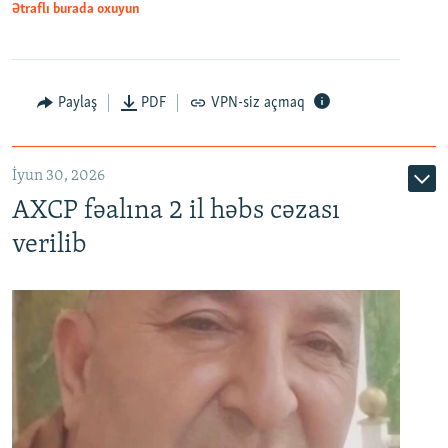
Ətraflı burada oxuyun
Paylaş
PDF
VPN-siz açmaq
İyun 30, 2026
AXCP fəalına 2 il həbs cəzası
verilib