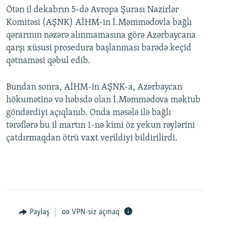
Ötən il dekabrın 5-də Avropa Şurası Nazirlər
Komitəsi (AŞNK) AİHM-in İ.Məmmədovla bağlı
qərarının nəzərə alınmamasına görə Azərbaycana
qarşı xüsusi prosedura başlanması barədə keçid
qətnaməsi qəbul edib.
Bundan sonra, AİHM-in AŞNK-a, Azərbaycan
hökumətinə və həbsdə olan İ.Məmmədova məktub
göndərdiyi açıqlanıb. Onda məsələ ilə bağlı
tərəflərə bu il martın 1-nə kimi öz yekun rəylərini
çatdırmaqdan ötrü vaxt verildiyi bildirilirdi.
Paylaş
VPN-siz açmaq