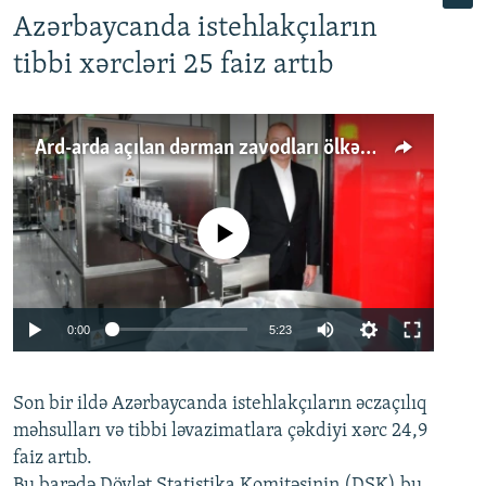
Azərbaycanda istehlakçıların
tibbi xərcləri 25 faiz artıb
Ard-arda açılan dərman zavodları ölkənin tələbatını ödəyirmi?
No media source currently available
Auto
0:00
5:23
240p
Son bir ildə Azərbaycanda istehlakçıların
360p
əczaçılıq
məhsulları və tibbi ləvazimatlara çəkdiyi xərc 24,9
480p
Auto
240p
360p
480p
faiz artıb.
720p
Bu barədə Dövlət Statistika Komitəsinin (DSK) bu