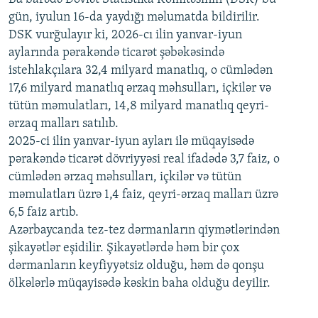
720p
1080p
gün, iyulun 16-da yaydığı məlumatda bildirilir.
1080p
DSK vurğulayır ki, 2026-cı ilin yanvar-iyun
aylarında pərakəndə ticarət şəbəkəsində
istehlakçılara 32,4 milyard manatlıq, o cümlədən
17,6 milyard manatlıq ərzaq məhsulları, içkilər və
tütün məmulatları, 14,8 milyard manatlıq qeyri-
ərzaq malları satılıb.
2025-ci ilin yanvar-iyun ayları ilə müqayisədə
pərakəndə ticarət dövriyyəsi real ifadədə 3,7 faiz, o
cümlədən ərzaq məhsulları, içkilər və tütün
məmulatları üzrə 1,4 faiz, qeyri-ərzaq malları üzrə
6,5 faiz artıb.
Azərbaycanda tez-tez dərmanların qiymətlərindən
şikayətlər eşidilir. Şikayətlərdə həm bir çox
dərmanların keyfiyyətsiz olduğu, həm də qonşu
ölkələrlə müqayisədə kəskin baha olduğu deyilir.