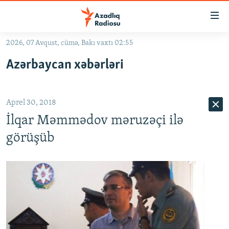
Keçid
linkləri
Əsas
2026, 07 Avqust, cümə, Bakı vaxtı 02:55
məzmuna
GÜNDƏM
Azərbaycan xəbərləri
qayıt
#İZAHLA
Əsas
KORRUPSIOMETR
naviqasiyaya
Aprel 30, 2018
qayıt
#ƏSLINDƏ
Axtarışa
İlqar Məmmədov məruzəçi ilə
FƏRQƏ BAX
keç
görüşüb
QANUNI DOĞRU
ARAŞDIRMA
MULTIMEDIA
RADIO ARXIV
VIDEO
HAQQIMIZDA
FOTOQALEREYA
OXU ZALI