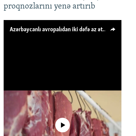
proqnozlarını yenə artırıb
Azərbaycanlı avropalıdan iki dəfə az ət yeyir, amma... 'Qiymət artımı qaçılmazdır'
No media source currently available