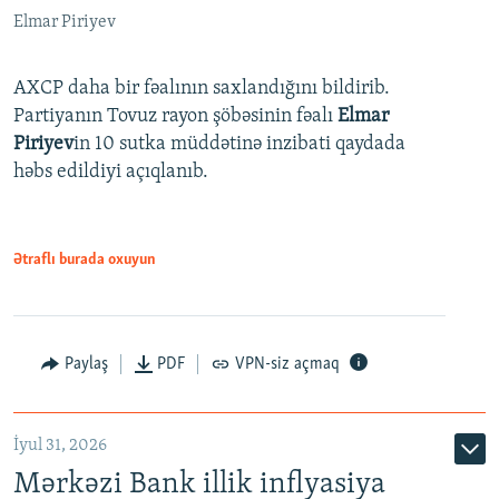
Elmar Piriyev
AXCP daha bir fəalının saxlandığını bildirib.
Partiyanın Tovuz rayon şöbəsinin fəalı
Elmar
Piriyev
in 10 sutka müddətinə inzibati qaydada
həbs edildiyi açıqlanıb.
Ətraflı burada oxuyun
Paylaş
PDF
VPN-siz açmaq
İyul 31, 2026
Mərkəzi Bank illik inflyasiya