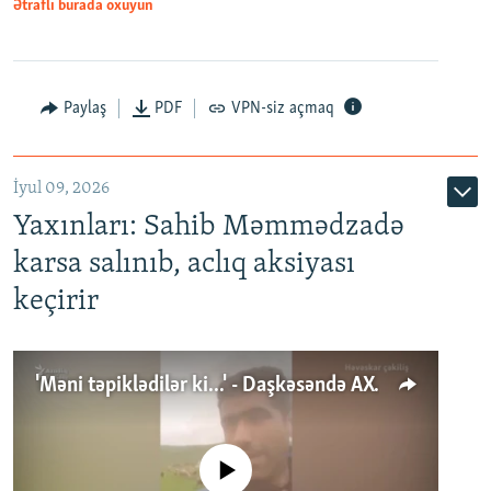
Ətraflı burada oxuyun
Paylaş
PDF
VPN-siz açmaq
İyul 09, 2026
Yaxınları: Sahib Məmmədzadə
karsa salınıb, aclıq aksiyası
keçirir
'Məni təpiklədilər ki...' - Daşkəsəndə AXCP fəalının yaxınları onun həbsinə etiraz edirlər
No media source currently available