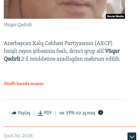
Vüqar Qədirli
Azərbaycan Xalq Cəbhəsi Partiyasının (AXCP)
İmişli rayon şöbəsinin fəalı, ikinci qrup əlil
Vüqar
Qədirli
2 il müddətinə azadlıqdan məhrum edilib.
Ətraflı burada oxuyun
Paylaş
PDF
VPN-siz açmaq
İyun 30, 2026