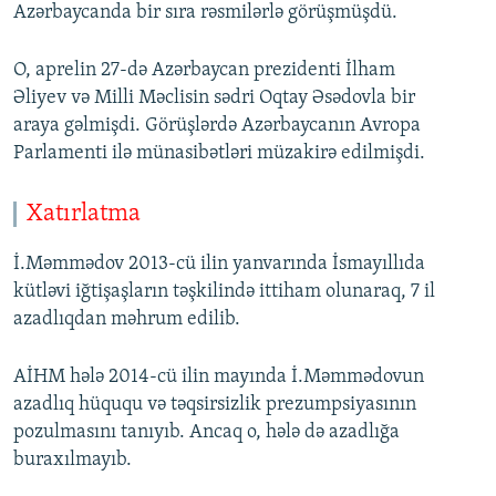
Azərbaycanda bir sıra rəsmilərlə görüşmüşdü.
O, aprelin 27-də Azərbaycan prezidenti İlham
Əliyev və Milli Məclisin sədri Oqtay Əsədovla bir
araya gəlmişdi. Görüşlərdə Azərbaycanın Avropa
Parlamenti ilə münasibətləri müzakirə edilmişdi.
Xatırlatma
İ.Məmmədov 2013-cü ilin yanvarında İsmayıllıda
kütləvi iğtişaşların təşkilində ittiham olunaraq, 7 il
azadlıqdan məhrum edilib.
AİHM hələ 2014-cü ilin mayında İ.Məmmədovun
azadlıq hüququ və təqsirsizlik prezumpsiyasının
pozulmasını tanıyıb. Ancaq o, hələ də azadlığa
buraxılmayıb.