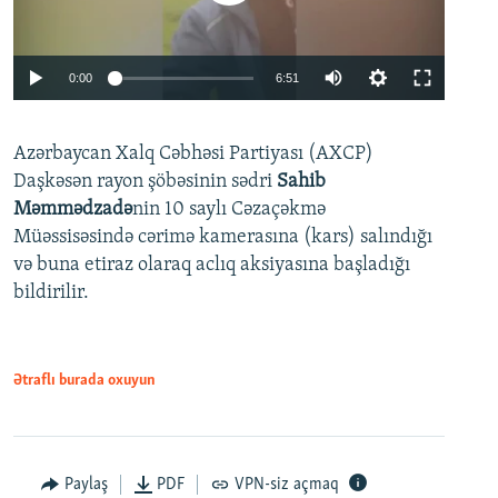
Auto
0:00
6:51
240p
Azərbaycan Xalq Cəbhəsi Partiyası (AXCP)
360p
Daşkəsən rayon şöbəsinin sədri
Sahib
480p
Auto
240p
360p
480p
Məmmədzadə
nin 10 saylı Cəzaçəkmə
720p
Müəssisəsində cərimə kamerasına (kars) salındığı
720p
1080p
və buna etiraz olaraq aclıq aksiyasına başladığı
1080p
bildirilir.
Ətraflı burada oxuyun
Paylaş
PDF
VPN-siz açmaq