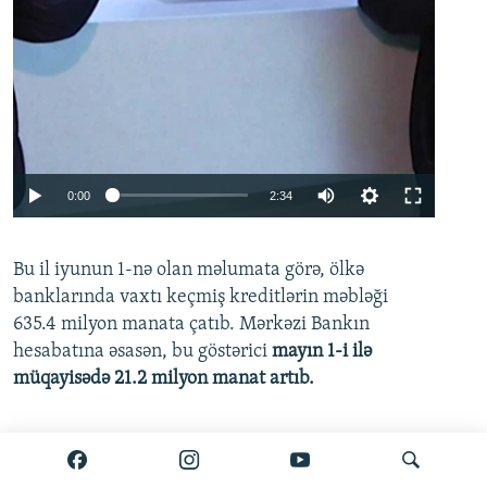
Auto
0:00
2:34
240p
Bu il iyunun 1-nə olan məlumata görə, ölkə
360p
banklarında vaxtı keçmiş kreditlərin məbləği
480p
635.4 milyon manata çatıb. Mərkəzi Bankın
720p
hesabatına əsasən, bu göstərici
mayın 1-i ilə
müqayisədə 21.2 milyon manat artıb.
1080p
Ətraflı burada oxuyun