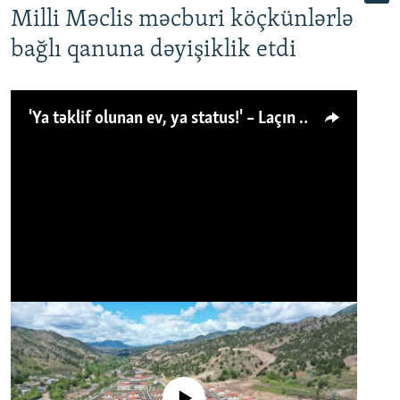
Milli Məclis məcburi köçkünlərlə
bağlı qanuna dəyişiklik etdi
'Ya təklif olunan ev, ya status!' – Laçın köçkünü: 'Laçından başqa heç hara!'
No media source currently available