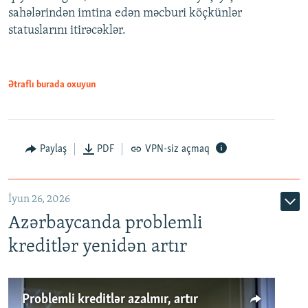
720p
sahələrindən imtina edən məcburi köçkünlər
statuslarını itirəcəklər.
1080p
Ətraflı burada oxuyun
Auto
240p
360p
480p
Paylaş
PDF
VPN-siz açmaq
720p
1080p
İyun 26, 2026
Azərbaycanda problemli
kreditlər yenidən artır
Problemli kreditlər azalmır, artır