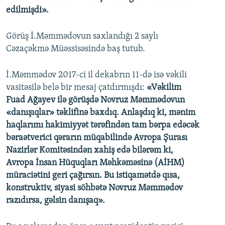
edilmişdi».
Görüş İ.Məmmədovun saxlandığı 2 saylı
Cəzaçəkmə Müəssisəsində baş tutub.
İ.Məmmədov 2017-ci il dekabrın 11-də isə vəkili
vasitəsilə belə bir mesaj çatdırmışdı:
«Vəkilim
Fuad Ağayev ilə görüşdə Novruz Məmmədovun
«danışıqlar» təklifinə baxdıq. Anlaşdıq ki, mənim
haqlarımı hakimiyyət tərəfindən tam bərpa edəcək
bəraətverici qərarın müqabilində Avropa Şurası
Nazirlər Komitəsindən xahiş edə bilərəm ki,
Avropa İnsan Hüquqları Məhkəməsinə (AİHM)
müraciətini geri çağırsın. Bu istiqamətdə qısa,
konstruktiv, siyasi söhbətə Novruz Məmmədov
razıdırsa, gəlsin danışaq».