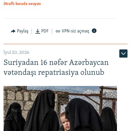
1080p
Ətraflı burada oxuyun
Paylaş
PDF
VPN-siz açmaq
İyul 20, 2026
Auto
240p
360p
480p
Suriyadan 16 nəfər Azərbaycan
720p
1080p
vətəndaşı repatriasiya olunub