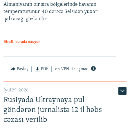
Almaniyanın bir sıra bölgələrində havanın
temperaturunun 40 dərəcə Selsidən yuxarı
qalxacağı gözlənilir.
Ətraflı burada oxuyun
Paylaş
PDF
VPN-siz açmaq
İyul 29, 2026
Rusiyada Ukraynaya pul
göndərən jurnalistə 12 il həbs
cəzası verilib