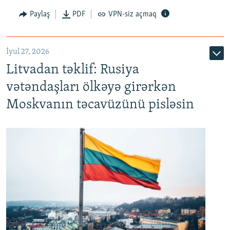
Paylaş
PDF
VPN-siz açmaq
İyul 27, 2026
Litvadan təklif: Rusiya
vətəndaşları ölkəyə girərkən
Moskvanın təcavüzünü pisləsin