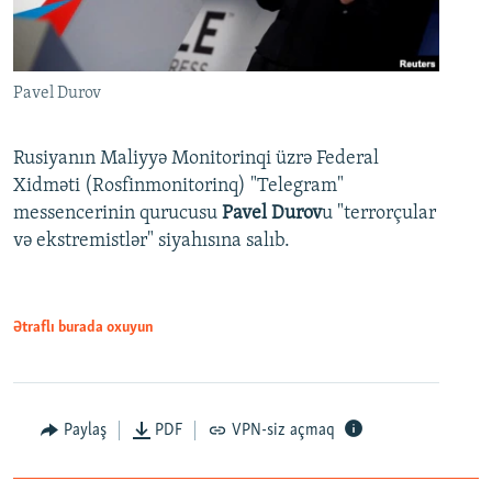
Pavel Durov
Rusiyanın Maliyyə Monitorinqi üzrə Federal
Xidməti (Rosfinmonitorinq) "Telegram"
messencerinin qurucusu
Pavel Durov
u "terrorçular
və ekstremistlər" siyahısına salıb.
Ətraflı burada oxuyun
Paylaş
PDF
VPN-siz açmaq