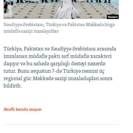
Səudiyyə Ərəbistanı, Türkiyə və Pakistan Məkkədə birgə
müdafiə sazişi imzalayıblar
Türkiyə, Pakistan və Səudiyyə Ərəbistanı arasında
imzalanan müdafiə paktı sırf müdafiə xarakteri
daşıyır və bu sahədə qarşılıqlı dəstəyi nəzərdə
tutur. Bunu avqustun 7-də Türkiyə rəsmisi üç
regional güc Məkkədə sazişi imzaladıqdan sonra
bildirib.
Ətraflı burada oxuyun