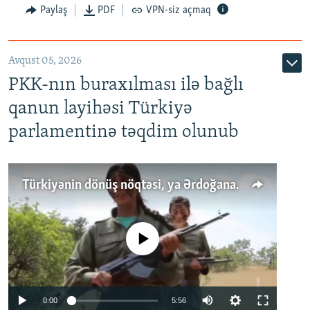
Paylaş
PDF
VPN-siz açmaq
Avqust 05, 2026
PKK-nın buraxılması ilə bağlı
qanun layihəsi Türkiyə
parlamentinə təqdim olunub
Türkiyənin dönüş nöqtəsi, ya Ərdoğana üçüncü şans: PKK ilə qəfil barışıq nə deməkdir?
No media source currently available
Auto
0:00
5:56