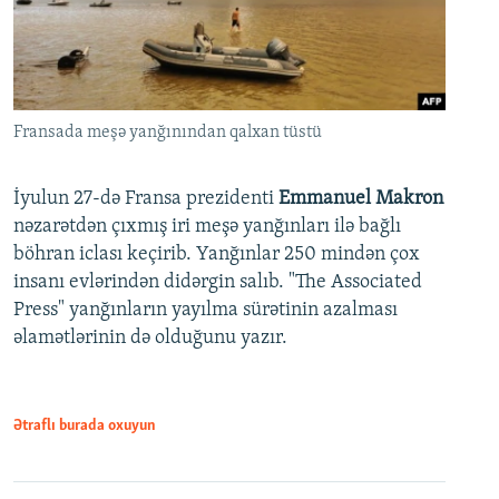
Fransada meşə yanğınından qalxan tüstü
İyulun 27-də Fransa prezidenti
Emmanuel Makron
nəzarətdən çıxmış iri meşə yanğınları ilə bağlı
böhran iclası keçirib. Yanğınlar 250 mindən çox
insanı evlərindən didərgin salıb. "The Associated
Press" yanğınların yayılma sürətinin azalması
əlamətlərinin də olduğunu yazır.
Ətraflı burada oxuyun