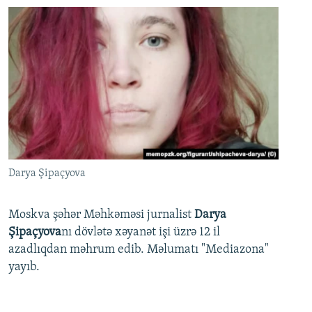
Darya Şipaçyova
Moskva şəhər Məhkəməsi jurnalist
Darya
Şipaçyova
nı dövlətə xəyanət işi üzrə 12 il
azadlıqdan məhrum edib. Məlumatı "Mediazona"
yayıb.