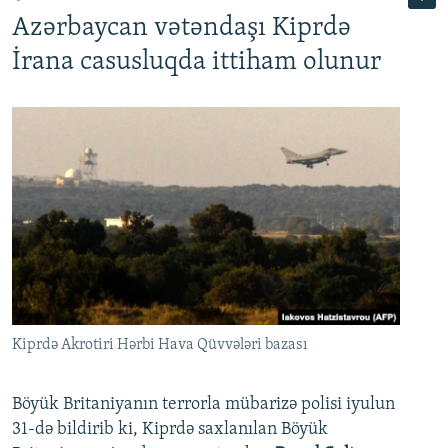
Azərbaycan vətəndaşı Kiprdə
İrana casusluqda ittiham olunur
Kiprdə Akrotiri Hərbi Hava Qüvvələri bazası
Böyük Britaniyanın terrorla mübarizə polisi iyulun
31-də bildirib ki, Kiprdə saxlanılan Böyük