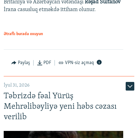
Britaniya və Azərbaycan vətəndaşı
Rəşad Sultanov
İrana casusluq etməkdə ittiham olunur.
Ətraflı burada oxuyun
Paylaş
PDF
VPN-siz açmaq
İyul 31, 2026
Təbrizdə fəal Yürüş
Mehrəlibəyliyə yeni həbs cəzası
verilib