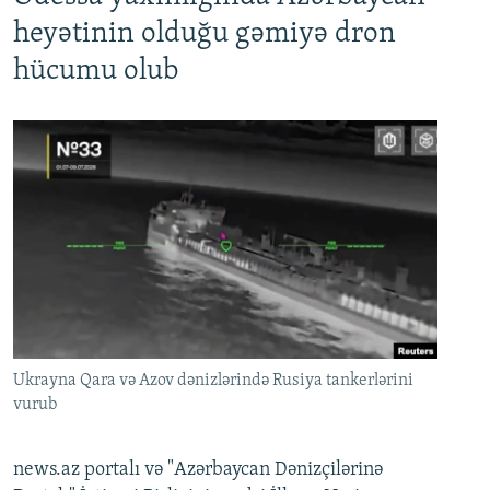
heyətinin olduğu gəmiyə dron
hücumu olub
Ukrayna Qara və Azov dənizlərində Rusiya tankerlərini
vurub
news.az portalı və "Azərbaycan Dənizçilərinə