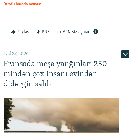
Ətraflı burada oxuyun
Paylaş
PDF
VPN-siz açmaq
İyul 27, 2026
Fransada meşə yanğınları 250
mindən çox insanı evindən
didərgin salıb