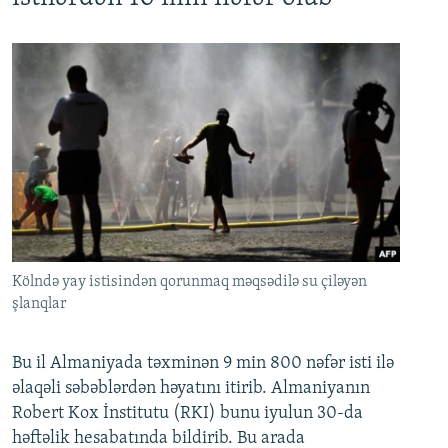
Kölndə yay istisindən qorunmaq məqsədilə su çiləyən
şlanqlar
Bu il Almaniyada təxminən 9 min 800 nəfər isti ilə
əlaqəli səbəblərdən həyatını itirib. Almaniyanın
Robert Kox İnstitutu (RKI) bunu iyulun 30-da
həftəlik hesabatında bildirib. Bu arada