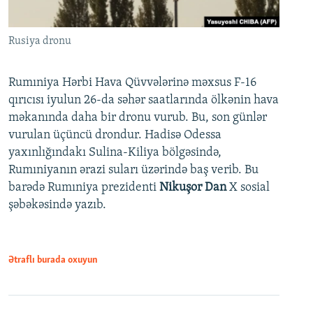
Rusiya dronu
Rumıniya Hərbi Hava Qüvvələrinə məxsus F-16
qırıcısı iyulun 26-da səhər saatlarında ölkənin hava
məkanında daha bir dronu vurub. Bu, son günlər
vurulan üçüncü drondur. Hadisə Odessa
yaxınlığındakı Sulina-Kiliya bölgəsində,
Rumıniyanın ərazi suları üzərində baş verib. Bu
barədə Rumıniya prezidenti
Nikuşor Dan
X sosial
şəbəkəsində yazıb.
Ətraflı burada oxuyun