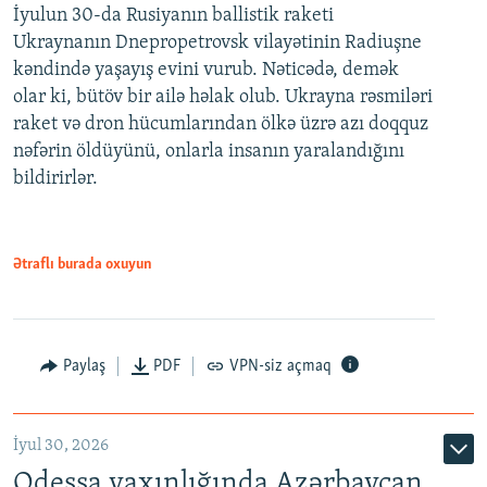
İyulun 30-da Rusiyanın ballistik raketi
Ukraynanın Dnepropetrovsk vilayətinin Radiuşne
kəndində yaşayış evini vurub. Nəticədə, demək
olar ki, bütöv bir ailə həlak olub. Ukrayna rəsmiləri
raket və dron hücumlarından ölkə üzrə azı doqquz
nəfərin öldüyünü, onlarla insanın yaralandığını
bildirirlər.
Ətraflı burada oxuyun
Paylaş
PDF
VPN-siz açmaq
İyul 30, 2026
Odessa yaxınlığında Azərbaycan