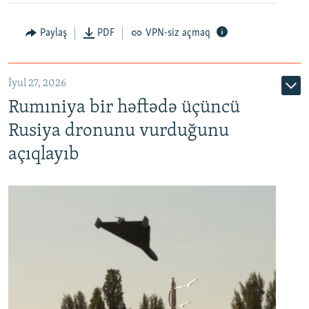
Paylaş
PDF
VPN-siz açmaq
İyul 27, 2026
Rumıniya bir həftədə üçüncü
Rusiya dronunu vurduğunu
açıqlayıb