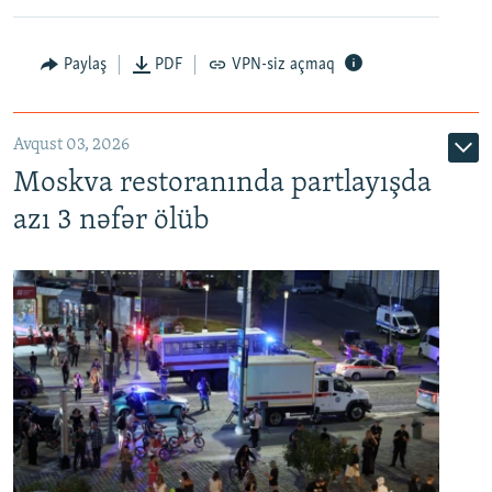
Paylaş
PDF
VPN-siz açmaq
Avqust 03, 2026
Moskva restoranında partlayışda
azı 3 nəfər ölüb