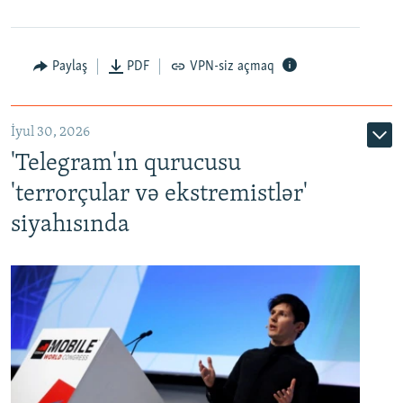
Paylaş
PDF
VPN-siz açmaq
İyul 30, 2026
'Telegram'ın qurucusu
'terrorçular və ekstremistlər'
siyahısında