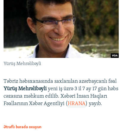
Yürüş Mehrəlibəyli
Təbriz həbsxanasında saxlanılan azərbaycanlı fəal
Yürüş Mehrəlibəyli
yeni iş üzrə 3 il 7 ay 17 gün həbs
cəzasına məhkum edilib. Xəbəri İnsan Haqları
Fəallarının Xəbər Agentliyi (
HRANA
) yayıb.
Ətraflı burada oxuyun