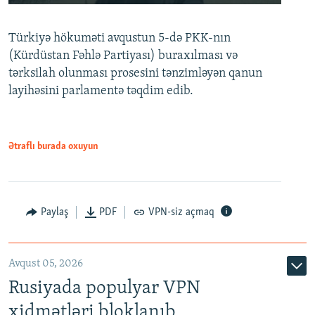
240p
Türkiyə hökuməti avqustun 5-də PKK-nın
360p
(Kürdüstan Fəhlə Partiyası) buraxılması və
480p
Auto
240p
360p
480p
tərksilah olunması prosesini tənzimləyən qanun
720p
layihəsini parlamentə təqdim edib.
720p
1080p
1080p
Ətraflı burada oxuyun
Paylaş
PDF
VPN-siz açmaq
Avqust 05, 2026
Rusiyada populyar VPN
xidmətləri bloklanıb