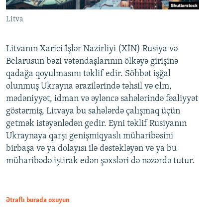
Litva
Litvanın Xarici İşlər Nazirliyi (XİN) Rusiya və
Belarusun bəzi vətəndaşlarının ölkəyə girişinə
qadağa qoyulmasını təklif edir. Söhbət işğal
olunmuş Ukrayna ərazilərində təhsil və elm,
mədəniyyət, idman və əyləncə sahələrində fəaliyyət
göstərmiş, Litvaya bu sahələrdə çalışmaq üçün
getmək istəyənlədən gedir. Eyni təklif Rusiyanın
Ukraynaya qarşı genişmiqyaslı müharibəsini
birbaşa və ya dolayısı ilə dəstəkləyən və ya bu
müharibədə iştirak edən şəxsləri də nəzərdə tutur.
Ətraflı burada oxuyun