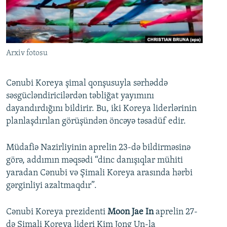
İNFOQRAFIKA
AZƏRBAYCAN ƏDƏBIYYATI KITABXANASI
MISSIYAMIZ
BIZI IZLƏ
KARIKATURA
İSLAM VƏ DEMOKRATIYA
PEŞƏ ETIKASI VƏ JURNALISTIKA STANDARTLARIMIZ
İZ - MƏDƏNIYYƏT PROQRAMI
MATERIALLARIMIZDAN ISTIFADƏ
Arxiv fotosu
AZADLIQRADIOSU MOBIL TELEFONUNUZDA
RFE/RL-in bütün saytları
BIZIMLƏ ƏLAQƏ
Cənubi Koreya şimal qonşusuyla sərhəddə
səsgücləndiricilərdən təbliğat yayımını
XƏBƏR BÜLLETENLƏRIMIZ
dayandırdığını bildirir. Bu, iki Koreya liderlərinin
planlaşdırılan görüşündən öncəyə təsadüf edir.
Müdafiə Nazirliyinin aprelin 23-də bildirməsinə
görə, addımın məqsədi “dinc danışıqlar mühiti
yaradan Cənubi və Şimali Koreya arasında hərbi
gərginliyi azaltmaqdır”.
Cənubi Koreya prezidenti
Moon Jae In
aprelin 27-
də Şimali Koreya lideri Kim Jong Un-la