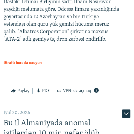
Dəstək" İctimai Birliyinin sədri İlham Nəsirovun
yaydığı məlumata görə, Odessa limanı yaxınlığında
göyərtəsində 12 Azərbaycan və bir Türkiyə
vətəndaşı olan quru yük gəmisi hücuma məruz
qalıb. "Albatros Corporation" şirkətinə məxsus
"ATA-2" adlı gəmiyə üç dron zərbəsi endirilib.
Ətraflı burada oxuyun
Paylaş
PDF
VPN-siz açmaq
İyul 30, 2026
Bu il Almaniyada anomal
istilərdən 10 min nəfər ölüb