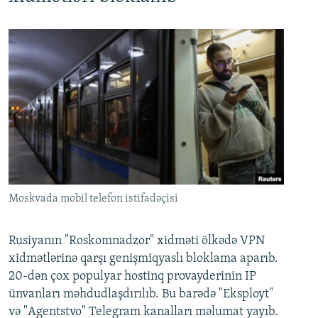
Moskvada mobil telefon istifadəçisi
Rusiyanın "Roskomnadzor" xidməti ölkədə VPN
xidmətlərinə qarşı genişmiqyaslı bloklama aparıb.
20-dən çox populyar hostinq provayderinin IP
ünvanları məhdudlaşdırılıb. Bu barədə "Eksployt"
və "Agentstvo" Telegram kanalları məlumat yayıb.