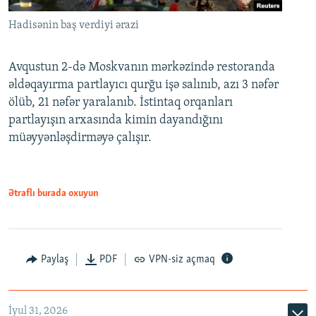
Hadisənin baş verdiyi ərazi
Avqustun 2-də Moskvanın mərkəzində restoranda
əldəqayırma partlayıcı qurğu işə salınıb, azı 3 nəfər
ölüb, 21 nəfər yaralanıb. İstintaq orqanları
partlayışın arxasında kimin dayandığını
müəyyənləşdirməyə çalışır.
Ətraflı burada oxuyun
Paylaş
PDF
VPN-siz açmaq
İyul 31, 2026