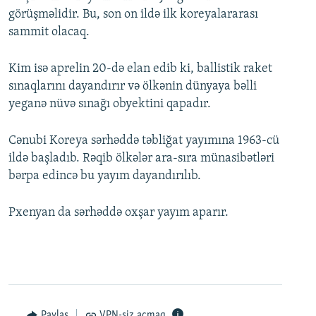
görüşməlidir. Bu, son on ildə ilk koreyalararası
sammit olacaq.
Kim isə aprelin 20-də elan edib ki, ballistik raket
sınaqlarını dayandırır və ölkənin dünyaya bəlli
yeganə nüvə sınağı obyektini qapadır.
Cənubi Koreya sərhəddə təbliğat yayımına 1963-cü
ildə başladıb. Rəqib ölkələr ara-sıra münasibətləri
bərpa edincə bu yayım dayandırılıb.
Pxenyan da sərhəddə oxşar yayım aparır.
Paylaş
VPN-siz açmaq