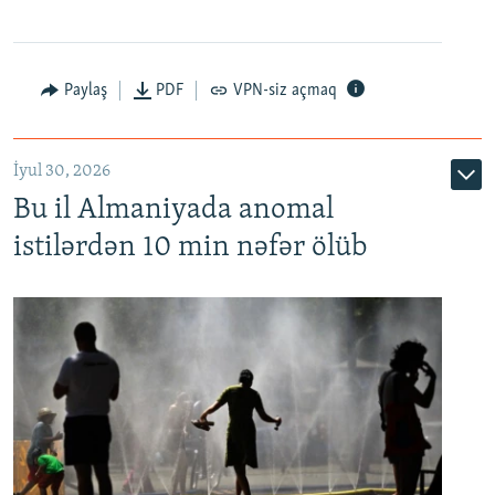
Paylaş
PDF
VPN-siz açmaq
İyul 30, 2026
Bu il Almaniyada anomal
istilərdən 10 min nəfər ölüb