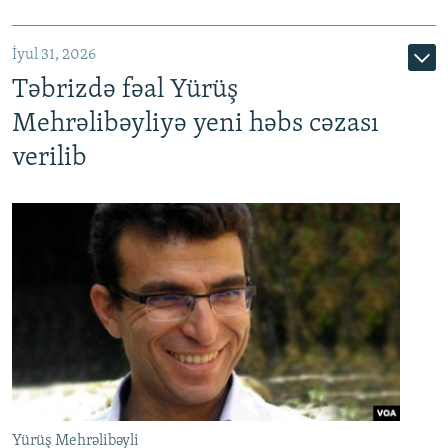
İyul 31, 2026
Təbrizdə fəal Yürüş
Mehrəlibəyliyə yeni həbs cəzası
verilib
Yürüş Mehrəlibəyli