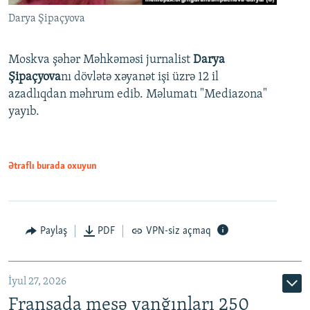
Darya Şipaçyova
Moskva şəhər Məhkəməsi jurnalist
Darya
Şipaçyova
nı dövlətə xəyanət işi üzrə 12 il
azadlıqdan məhrum edib. Məlumatı "Mediazona"
yayıb.
Ətraflı burada oxuyun
Paylaş
PDF
VPN-siz açmaq
İyul 27, 2026
Fransada meşə yanğınları 250