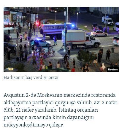
Hadisənin baş verdiyi ərazi
Avqustun 2-də Moskvanın mərkəzində restoranda
əldəqayırma partlayıcı qurğu işə salınıb, azı 3 nəfər
ölüb, 21 nəfər yaralanıb. İstintaq orqanları
partlayışın arxasında kimin dayandığını
müəyyənləşdirməyə çalışır.