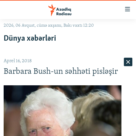
Keçid
linkləri
Əsas
2026, 06 Avqust, cümə axşamı, Bakı vaxtı 12:20
məzmuna
GÜNDƏM
Dünya xəbərləri
qayıt
#İZAHLA
Əsas
KORRUPSIOMETR
naviqasiyaya
Aprel 16, 2018
qayıt
#ƏSLINDƏ
Axtarışa
Barbara Bush-un səhhəti pisləşir
FƏRQƏ BAX
keç
QANUNI DOĞRU
ARAŞDIRMA
MULTIMEDIA
RADIO ARXIV
VIDEO
HAQQIMIZDA
FOTOQALEREYA
OXU ZALI