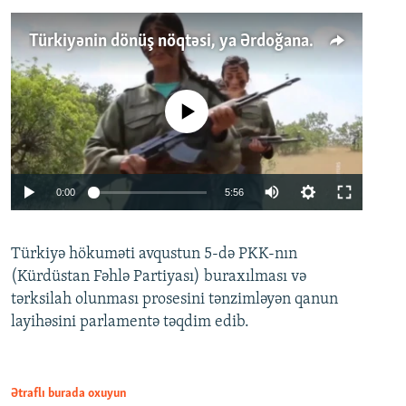
Türkiyənin dönüş nöqtəsi, ya Ərdoğana üçüncü şans: PKK ilə qəfil barışıq nə deməkdir?
No media source currently available
Auto
0:00
5:56
240p
Türkiyə hökuməti avqustun 5-də PKK-nın
360p
(Kürdüstan Fəhlə Partiyası) buraxılması və
480p
Auto
240p
360p
480p
tərksilah olunması prosesini tənzimləyən qanun
720p
layihəsini parlamentə təqdim edib.
720p
1080p
1080p
Ətraflı burada oxuyun