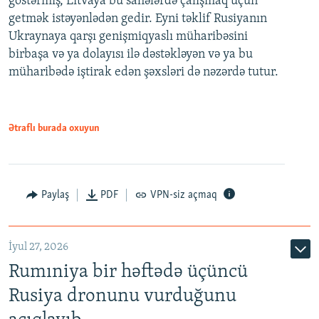
göstərmiş, Litvaya bu sahələrdə çalışmaq üçün
getmək istəyənlədən gedir. Eyni təklif Rusiyanın
Ukraynaya qarşı genişmiqyaslı müharibəsini
birbaşa və ya dolayısı ilə dəstəkləyən və ya bu
müharibədə iştirak edən şəxsləri də nəzərdə tutur.
Ətraflı burada oxuyun
Paylaş
PDF
VPN-siz açmaq
İyul 27, 2026
Rumıniya bir həftədə üçüncü
Rusiya dronunu vurduğunu