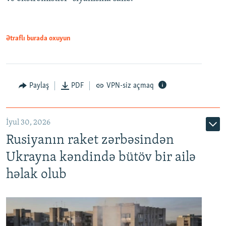
Ətraflı burada oxuyun
Paylaş
PDF
VPN-siz açmaq
İyul 30, 2026
Rusiyanın raket zərbəsindən
Ukrayna kəndində bütöv bir ailə
həlak olub