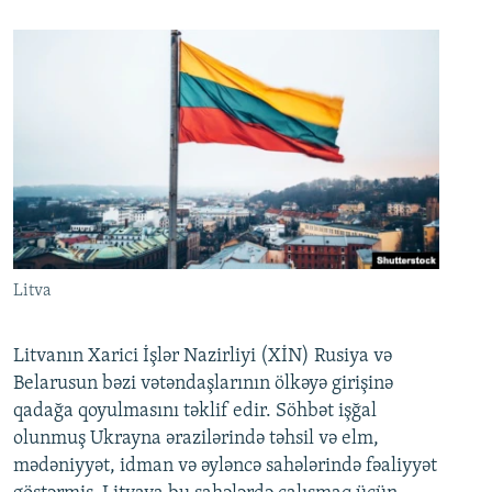
Litva
Litvanın Xarici İşlər Nazirliyi (XİN) Rusiya və
Belarusun bəzi vətəndaşlarının ölkəyə girişinə
qadağa qoyulmasını təklif edir. Söhbət işğal
olunmuş Ukrayna ərazilərində təhsil və elm,
mədəniyyət, idman və əyləncə sahələrində fəaliyyət