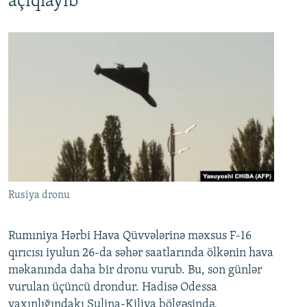
açıqlayıb
Rusiya dronu
Rumıniya Hərbi Hava Qüvvələrinə məxsus F-16
qırıcısı iyulun 26-da səhər saatlarında ölkənin hava
məkanında daha bir dronu vurub. Bu, son günlər
vurulan üçüncü drondur. Hadisə Odessa
yaxınlığındakı Sulina-Kiliya bölgəsində,