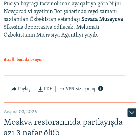
Rusiya bayrağı təsvir olunan ayaqaltıya görə Nijni
Novqorod vilayətinin Bor şəhərində reyd zamanı
saxlanılan Özbəkistan vətəndaşı
Sevara Musayeva
ölkəsinə deportasiya ediləcək. Məlumatı
Özbəkistanın Miqrasiya Agentliyi yayıb.
Ətraflı burada oxuyun
Paylaş
PDF
VPN-siz açmaq
Avqust 03, 2026
Moskva restoranında partlayışda
azı 3 nəfər ölüb