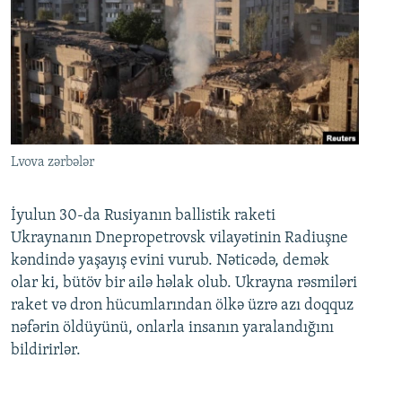
Lvova zərbələr
İyulun 30-da Rusiyanın ballistik raketi
Ukraynanın Dnepropetrovsk vilayətinin Radiuşne
kəndində yaşayış evini vurub. Nəticədə, demək
olar ki, bütöv bir ailə həlak olub. Ukrayna rəsmiləri
raket və dron hücumlarından ölkə üzrə azı doqquz
nəfərin öldüyünü, onlarla insanın yaralandığını
bildirirlər.