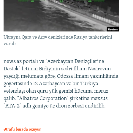
Ukrayna Qara və Azov dənizlərində Rusiya tankerlərini
vurub
news.az portalı və "Azərbaycan Dənizçilərinə
Dəstək" İctimai Birliyinin sədri İlham Nəsirovun
yaydığı məlumata görə, Odessa limanı yaxınlığında
göyərtəsində 12 Azərbaycan və bir Türkiyə
vətəndaşı olan quru yük gəmisi hücuma məruz
qalıb. "Albatros Corporation" şirkətinə məxsus
"ATA-2" adlı gəmiyə üç dron zərbəsi endirilib.
Ətraflı burada oxuyun