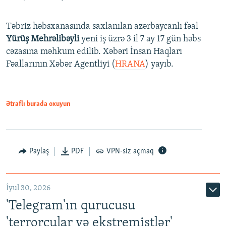
Təbriz həbsxanasında saxlanılan azərbaycanlı fəal
Yürüş Mehrəlibəyli
yeni iş üzrə 3 il 7 ay 17 gün həbs
cəzasına məhkum edilib. Xəbəri İnsan Haqları
Fəallarının Xəbər Agentliyi (
HRANA
) yayıb.
Ətraflı burada oxuyun
Paylaş
PDF
VPN-siz açmaq
İyul 30, 2026
'Telegram'ın qurucusu
'terrorçular və ekstremistlər'