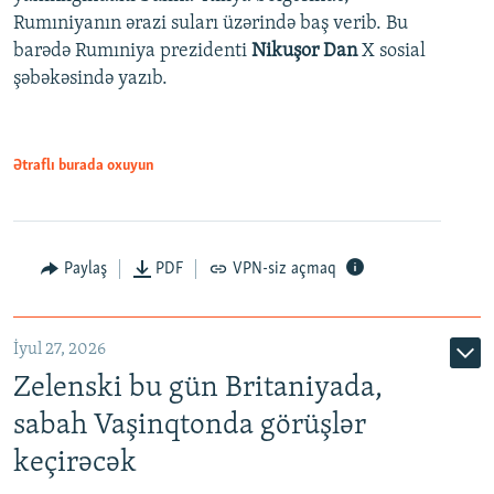
Rumıniyanın ərazi suları üzərində baş verib. Bu
barədə Rumıniya prezidenti
Nikuşor Dan
X sosial
şəbəkəsində yazıb.
Ətraflı burada oxuyun
Paylaş
PDF
VPN-siz açmaq
İyul 27, 2026
Zelenski bu gün Britaniyada,
sabah Vaşinqtonda görüşlər
keçirəcək