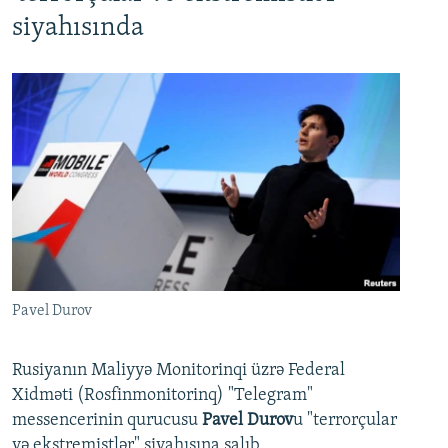
siyahısında
Pavel Durov
Rusiyanın Maliyyə Monitorinqi üzrə Federal
Xidməti (Rosfinmonitorinq) "Telegram"
messencerinin qurucusu
Pavel Durov
u "terrorçular
və ekstremistlər" siyahısına salıb.