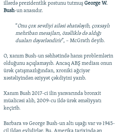
illərdə prezidentlik postunu tutmuş
George W.
Bush
-un anasıdır.
“
Onu çox sevdiyi ailəsi əhatələyib, çoxsaylı
mehriban mesajları, özəlliklə də aldığı
duaları dəyərləndirir
”, – McGrath deyib.
O, xanım Bush-un səhhətində hansı problemlərin
olduğunu açıqlamayıb. Ancaq ABŞ mediası onun
ürək çatışmazlığından, xroniki ağciyər
xəstəliyindən əziyyət çəkdiyini yazıb.
Xanım Bush 2017-ci ilin yanvarında bronxit
müalicəsi alıb, 2009-cu ildə ürək əməliyyatı
keçirib.
Barbara və George Bush-un altı uşağı var və 1945-
cil ildən evlidirlər. Bu, Amerika tarixində ən