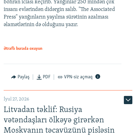
böhran iclası keçirib. Yanğınlar 250 mindən çox
insanı evlərindən didərgin salıb. "The Associated
Press" yanğınların yayılma sürətinin azalması
əlamətlərinin də olduğunu yazır.
Ətraflı burada oxuyun
Paylaş
PDF
VPN-siz açmaq
İyul 27, 2026
Litvadan təklif: Rusiya
vətəndaşları ölkəyə girərkən
Moskvanın təcavüzünü pisləsin