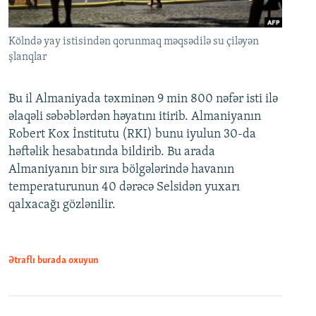
Kölndə yay istisindən qorunmaq məqsədilə su çiləyən
şlanqlar
Bu il Almaniyada təxminən 9 min 800 nəfər isti ilə
əlaqəli səbəblərdən həyatını itirib. Almaniyanın
Robert Kox İnstitutu (RKI) bunu iyulun 30-da
həftəlik hesabatında bildirib. Bu arada
Almaniyanın bir sıra bölgələrində havanın
temperaturunun 40 dərəcə Selsidən yuxarı
qalxacağı gözlənilir.
Ətraflı burada oxuyun