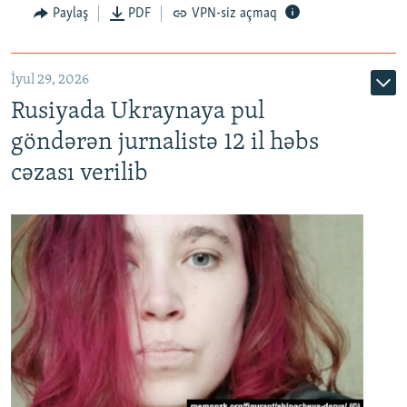
Paylaş
PDF
VPN-siz açmaq
İyul 29, 2026
Rusiyada Ukraynaya pul
göndərən jurnalistə 12 il həbs
cəzası verilib