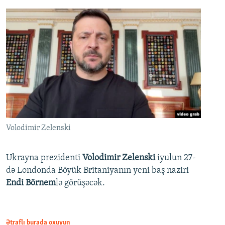
Volodimir Zelenski
Ukrayna prezidenti
Volodimir Zelenski
iyulun 27-
də Londonda Böyük Britaniyanın yeni baş naziri
Endi Börnem
lə görüşəcək.
Ətraflı burada oxuyun