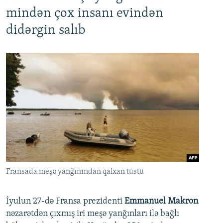
mindən çox insanı evindən
didərgin salıb
Fransada meşə yanğınından qalxan tüstü
İyulun 27-də Fransa prezidenti
Emmanuel Makron
nəzarətdən çıxmış iri meşə yanğınları ilə bağlı