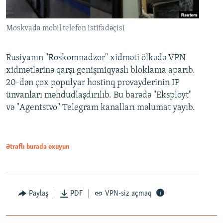
Moskvada mobil telefon istifadəçisi
Rusiyanın "Roskomnadzor" xidməti ölkədə VPN
xidmətlərinə qarşı genişmiqyaslı bloklama aparıb.
20-dən çox populyar hostinq provayderinin IP
ünvanları məhdudlaşdırılıb. Bu barədə "Eksployt"
və "Agentstvo" Telegram kanalları məlumat yayıb.
Ətraflı burada oxuyun
Paylaş
PDF
VPN-siz açmaq