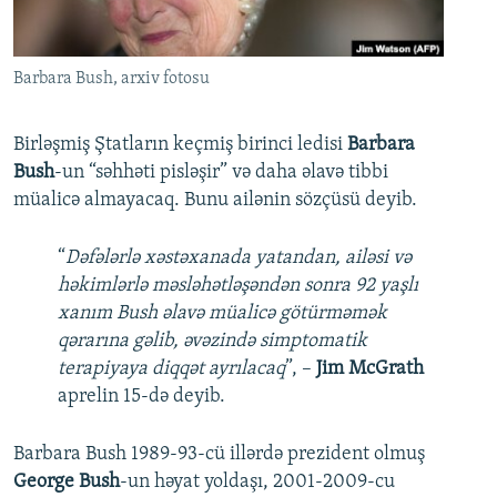
İNFOQRAFIKA
AZƏRBAYCAN ƏDƏBIYYATI KITABXANASI
MISSIYAMIZ
BIZI IZLƏ
KARIKATURA
İSLAM VƏ DEMOKRATIYA
PEŞƏ ETIKASI VƏ JURNALISTIKA STANDARTLARIMIZ
Barbara Bush, arxiv fotosu
İZ - MƏDƏNIYYƏT PROQRAMI
MATERIALLARIMIZDAN ISTIFADƏ
AZADLIQRADIOSU MOBIL TELEFONUNUZDA
RFE/RL-in bütün saytları
Birləşmiş Ştatların keçmiş birinci ledisi
Barbara
Bush
-un “səhhəti pisləşir” və daha əlavə tibbi
BIZIMLƏ ƏLAQƏ
müalicə almayacaq. Bunu ailənin sözçüsü deyib.
XƏBƏR BÜLLETENLƏRIMIZ
“
Dəfələrlə xəstəxanada yatandan, ailəsi və
həkimlərlə məsləhətləşəndən sonra 92 yaşlı
xanım Bush əlavə müalicə götürməmək
qərarına gəlib, əvəzində simptomatik
terapiyaya diqqət ayrılacaq
”, –
Jim McGrath
aprelin 15-də deyib.
Barbara Bush 1989-93-cü illərdə prezident olmuş
George Bush
-un həyat yoldaşı, 2001-2009-cu