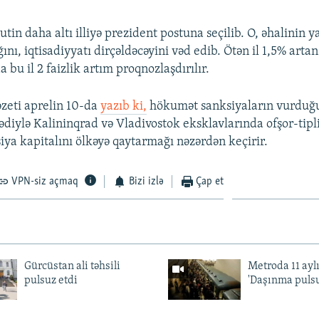
tin daha altı illiyə prezident postuna seçilib. O, əhalinin ya
ını, iqtisadiyyatı dirçəldəcəyini vəd edib. Ötən il 1,5% artan
a bu il 2 faizlik artım proqnozlaşdırılır.
zeti aprelin 10-da
yazıb ki,
hökumət sanksiyaların vurduğ
iylə Kalininqrad və Vladivostok eksklavlarında ofşor-tipl
iya kapitalını ölkəyə qaytarmağı nəzərdən keçirir.
VPN-siz açmaq
Bizi izlə
Çap et
Gürcüstan ali təhsili
Metroda 11 aylı
pulsuz etdi
'Daşınma pulsu