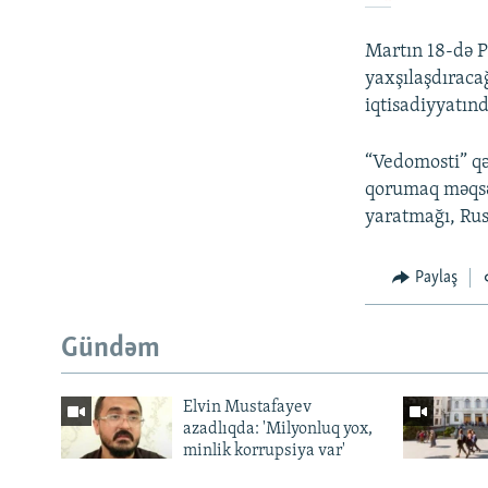
Martın 18-də Pu
yaxşılaşdıracağ
iqtisadiyyatınd
“Vedomosti” qə
qorumaq məqsəd
yaratmağı, Rus
Paylaş
Gündəm
Elvin Mustafayev
azadlıqda: 'Milyonluq yox,
minlik korrupsiya var'