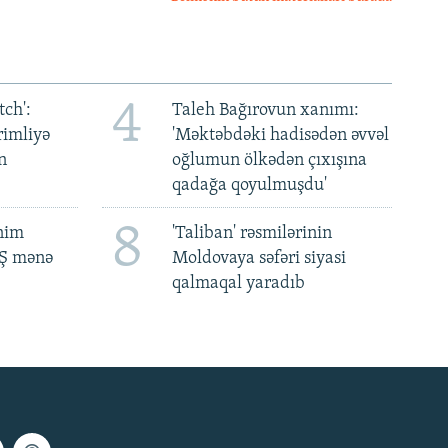
4
ch':
Taleh Bağırovun xanımı:
rimliyə
'Məktəbdəki hadisədən əvvəl
n
oğlumun ölkədən çıxışına
qadağa qoyulmuşdu'
8
ənim
'Taliban' rəsmilərinin
BŞ mənə
Moldovaya səfəri siyasi
qalmaqal yaradıb