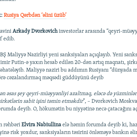
x:
Rusiya Qərbdən ‘əlini üzüb’
üavini
Arkady Dvorkovich
investorlar arasında “qeyri-müəyy
f edib.
BŞ Maliyyə Nazirliyi yeni sanksiyaları açıqlayıb. Yeni sanks
imir Putin-ə yaxın hesab edilən 20-dən artıq maqnatı, şirkə
rı əhatələyib. Maliyyə naziri bu addımın Rusiyanı “dünyada m
 görə cəzalandırmaq məqsədi güddüyünü deyib
ən əsas şey qeyri-müəyyənliyi azaltmaq, eləcə də yüzminlə
şirkətlərin sabit işini təmin etməkdir
”, – Dvorkovich Moskva
forumda deyib. O, hökumətin bu niyyətinə necə çatacağını a
n rəhbəri
Elvira Nabiullina
elə həmin forumda deyib ki, ha
yinə risk yoxdur, sanksiyaların təsirini önləməyə bankın əli