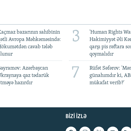
3
açmaz bazarının sahibinin
'Human Rights Wat
qətli Avropa Məhkəməsində:
Hakimiyyət Əli Kə
Hökumətdən cavab tələb
qarşı pis rəftara so
olunur
qoymalıdır
7
Bayramov: Azərbaycan
Rüfət Səfərov: 'M
Ukraynaya qaz tədarük
günahımdır ki, A
tməyə hazırdır
mükafat verib?'
BIZI IZLƏ