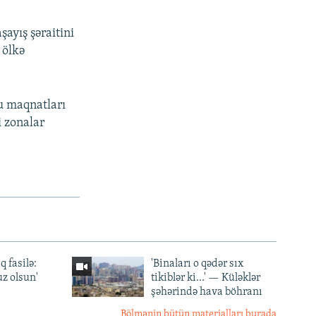
şayış şəraitini
 ölkə
u maqnatları
i zonalar
q fasilə:
'Binaları o qədər sıx
z olsun'
tikiblər ki...' — Küləklər
şəhərində hava böhranı
Bölmənin bütün materialları burada