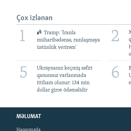
Çox izlənən
1
2
X
Tramp: 'İranla
müharibədənsə, razılaşmaya
üstünlük verirəm'
5
6
Ukraynanın keçmiş səfiri
qanunsuz varlanmada
ittiham olunur: 134 min
e
dollar girov ödəməlidir
MƏLUMAT
Haqqımızda