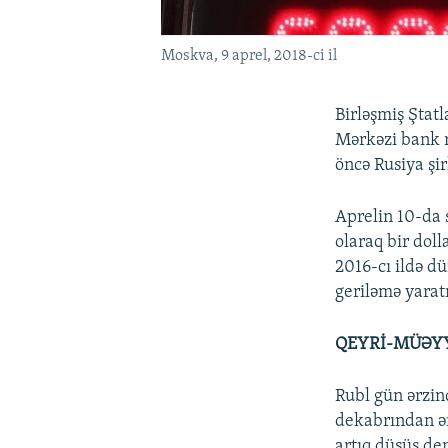
Moskva, 9 aprel, 2018-ci il
Birləşmiş Ştatl
Mərkəzi bank rə
öncə Rusiya şi
Aprelin 10-da s
olaraq bir doll
2016-cı ildə d
geriləmə yarat
QEYRİ-MÜƏY
Rubl gün ərzin
dekabrından ən 
artıq düşüş de