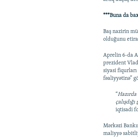
***Buna da ba
Baş nazirin m
olduğunu etira
Aprelin 6-da A
prezident Vlad
siyasi fiqurla
fəaliyyətinə”
“
Hazırda 
çalışdığı 
iqtisadi 
Mərkəzi Bankı
maliyyə sabitli