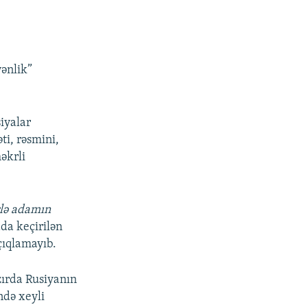
ənlik”
iyalar
ti, rəsmini,
əkrli
rlə adamın
da keçirilən
çıqlamayıb.
zırda Rusiyanın
ndə xeyli