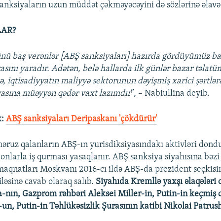
 sanksiyaların uzun müddət çəkməyəcəyini də sözlərinə əlavə
LAR?
ü baş verənlər [ABŞ sanksiyaları] hazırda gördüyümüz ba
asını yaradır. Adətən, belə hallarda ilk günlər bazar təlatü
ə, iqtisadiyyatın maliyyə sektorunun dəyişmiş xarici şərtlər
asına müəyyən qədər vaxt lazımdır
”, – Nabiullina deyib.
x:
ABŞ sanksiyaları Deripaskanı 'çökdürür'
əruz qalanların ABŞ-ın yurisdiksiyasındakı aktivləri dond
 onlarla iş qurması yasaqlanır. ABŞ sanksiya siyahısına bəzi
aqnatları Moskvanı 2016-cı ildə ABŞ-da prezident seçkisi
əsinə cavab olaraq salıb.
Siyahıda Kremllə yaxşı əlaqələri
-nın, Gazprom rəhbəri Aleksei Miller-in, Putin-in keçmiş
-un, Putin-in Təhlükəsizlik Şurasının katibi Nikolai Patru