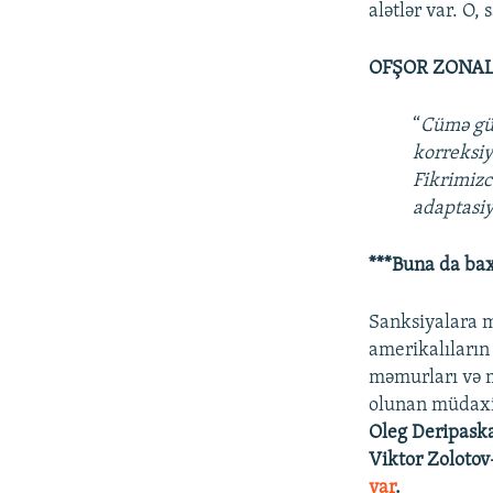
alətlər var. O,
OFŞOR ZONA
“
Cümə gün
korreksiy
Fikrimizc
adaptasiy
***Buna da ba
Sanksiyalara m
amerikalıların
məmurları və m
olunan müdaxil
Oleg Deripaska
Viktor Zolotov
var
.