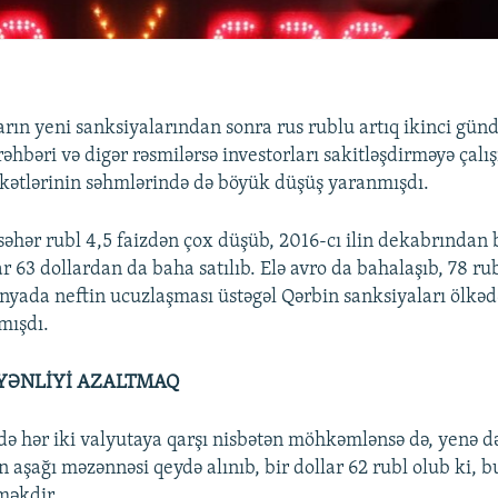
arın yeni sanksiyalarından sonra rus rublu artıq ikinci günd
hbəri və digər rəsmilərsə investorları sakitləşdirməyə çalışı
rkətlərinin səhmlərində də böyük düşüş yaranmışdı.
əhər rubl 4,5 faizdən çox düşüb, 2016-cı ilin dekabrından b
ar 63 dollardan da baha satılıb. Elə avro da bahalaşıb, 78 ru
ünyada neftin ucuzlaşması üstəgəl Qərbin sanksiyaları ölkədə
mışdı.
YƏNLİYİ AZALTMAQ
də hər iki valyutaya qarşı nisbətən möhkəmlənsə də, yenə də
aşağı məzənnəsi qeydə alınıb, bir dollar 62 rubl olub ki, b
məkdir.