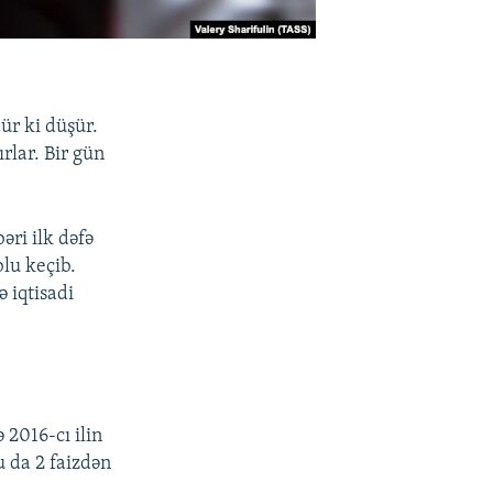
ür ki düşür.
rlar. Bir gün
əri ilk dəfə
blu keçib.
 iqtisadi
 2016-cı ilin
u da 2 faizdən