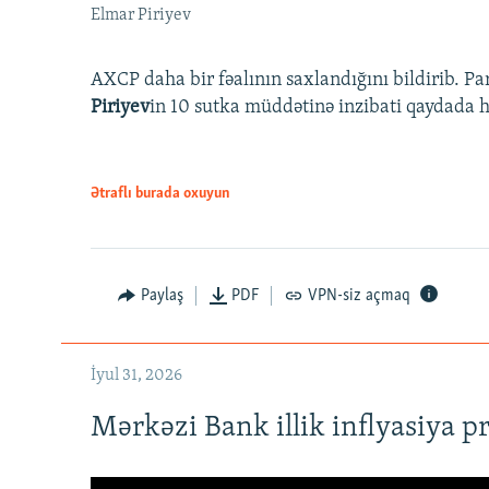
Elmar Piriyev
AXCP daha bir fəalının saxlandığını bildirib. Pa
Piriyev
in 10 sutka müddətinə inzibati qaydada hə
Ətraflı burada oxuyun
Paylaş
PDF
VPN-siz açmaq
İyul 31, 2026
Mərkəzi Bank illik inflyasiya p