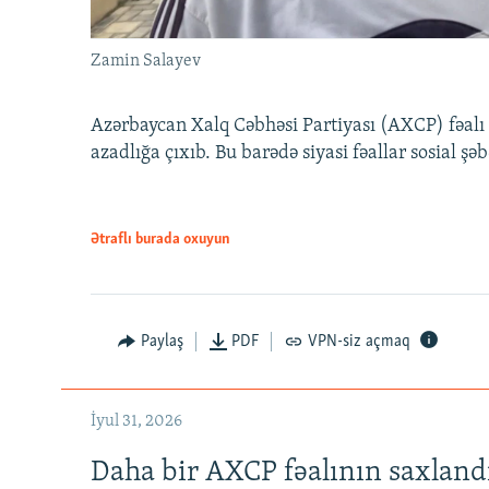
Zamin Salayev
Azərbaycan Xalq Cəbhəsi Partiyası (AXCP) fəalı
azadlığa çıxıb. Bu barədə siyasi fəallar sosial ş
Ətraflı burada oxuyun
Paylaş
PDF
VPN-siz açmaq
İyul 31, 2026
Daha bir AXCP fəalının saxlandığ