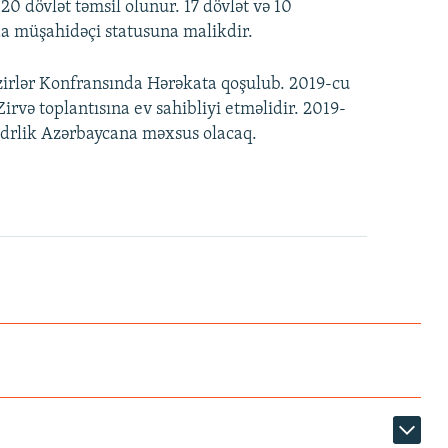
0 dövlət təmsil olunur. 17 dövlət və 10
a müşahidəçi statusuna malikdir.
azirlər Konfransında Hərəkata qoşulub. 2019-cu
və toplantısına ev sahibliyi etməlidir. 2019-
ədrlik Azərbaycana məxsus olacaq.