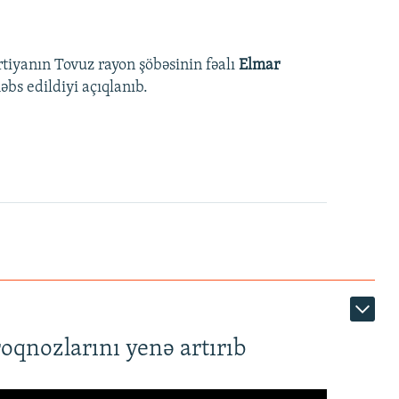
rtiyanın Tovuz rayon şöbəsinin fəalı
Elmar
bs edildiyi açıqlanıb.
roqnozlarını yenə artırıb