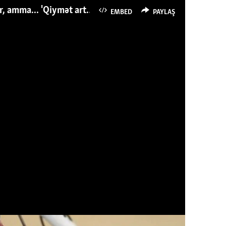
Azərbaycanlı avropalıdan iki dəfə az ət yeyir, amma... 'Qiymət artımı qaçılmazdır'
EMBED
PAYLAŞ