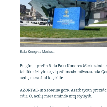
İNFOQRAFIKA
AZƏRBAYCAN ƏDƏBIYYATI KITABXANASI
MISSIYAMIZ
KARIKATURA
İSLAM VƏ DEMOKRATIYA
PEŞƏ ETIKASI VƏ JURNALISTIKA
STANDARTLARIMIZ
İZ - MƏDƏNIYYƏT PROQRAMI
MATERIALLARIMIZDAN ISTIFADƏ
AZADLIQRADIOSU MOBIL TELEFONUNUZDA
BIZIMLƏ ƏLAQƏ
XƏBƏR BÜLLETENLƏRIMIZ
Bakı Konqres Mərkəzi
Bu gün, aprelin 5-də Bakı Konqres Mərkəzində 
təhlükəsizliyin təşviq edilməsi» mövzusunda Q
açılış mərasimi keçirilir.
AZƏRTAC-ın xəbərinə görə, Azərbaycan prezide
edir. O, açılış mərasimində nitq söyləyib.