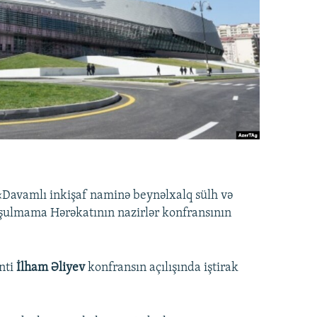
«Davamlı inkişaf naminə beynəlxalq sülh və
oşulmama Hərəkatının nazirlər konfransının
nti
İlham Əliyev
konfransın açılışında iştirak