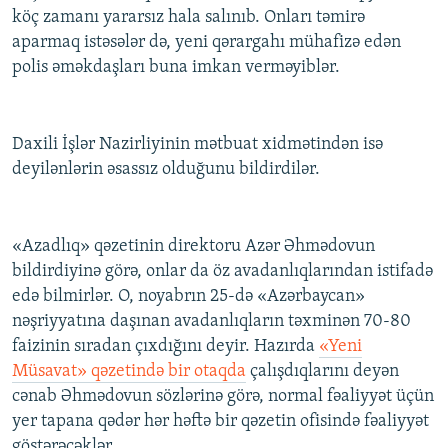
köç zamanı yararsız hala salınıb. Onları təmirə
İNFOQRAFIKA
AZƏRBAYCAN ƏDƏBIYYATI KITABXANASI
MISSIYAMIZ
BIZI IZLƏ
aparmaq istəsələr də, yeni qərargahı mühafizə edən
KARIKATURA
İSLAM VƏ DEMOKRATIYA
PEŞƏ ETIKASI VƏ JURNALISTIKA STANDARTLARIMIZ
polis əməkdaşları buna imkan verməyiblər.
İZ - MƏDƏNIYYƏT PROQRAMI
MATERIALLARIMIZDAN ISTIFADƏ
AZADLIQRADIOSU MOBIL TELEFONUNUZDA
RFE/RL-in bütün saytları
Daxili İşlər Nazirliyinin mətbuat xidmətindən isə
BIZIMLƏ ƏLAQƏ
deyilənlərin əsassız olduğunu bildirdilər.
XƏBƏR BÜLLETENLƏRIMIZ
«Azadlıq» qəzetinin direktoru Azər Əhmədovun
bildirdiyinə görə, onlar da öz avadanlıqlarından istifadə
edə bilmirlər. O, noyabrın 25-də «Azərbaycan»
nəşriyyatına daşınan avadanlıqların təxminən 70-80
faizinin sıradan çıxdığını deyir. Hazırda
«Yeni
Müsavat» qəzetində bir otaqda
çalışdıqlarını deyən
cənab Əhmədovun sözlərinə görə, normal fəaliyyət üçün
yer tapana qədər hər həftə bir qəzetin ofisində fəaliyyət
göstərəcəklər.