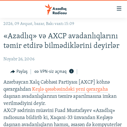
Keçid
linkləri
Əsas
2026, 09 Avqust, bazar, Bakı vaxtı 15:09
məzmuna
GÜNDƏM
«Azadlıq» və AXCP avadanlıqlarını
qayıt
#İZAHLA
Əsas
təmir etdirə bilmədiklərini deyirlər
KORRUPSIOMETR
naviqasiyaya
qayıt
Noyabr 26, 2006
#ƏSLINDƏ
Axtarışa
FƏRQƏ BAX
Paylaş
VPN-siz açmaq
keç
QANUNI DOĞRU
Azərbaycan Xalq Cəbhəsi Partiyası [AXCP] köhnə
qərargahdan
Keşlə qəsəbəsindəki yeni qərargaha
ARAŞDIRMA
daşınan avadanlıqlarının təmirə aparılmasına imkan
MULTIMEDIA
verilmədiyini deyir.
AXCP sədrinin müavini Fuad Mustafayev «Azadlıq»
RADIO ARXIV
VIDEO
radiosuna bildirib ki, Xaqani-33 ünvandan Keşləyə
HAQQIMIZDA
FOTOQALEREYA
OXU ZALI
daşınan avadanlıqların hamısı, əsasən də kompyuterlər