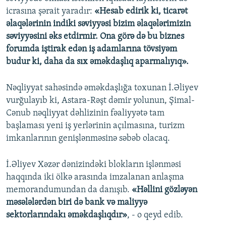
icrasına şərait yaradır:
«Hesab edirik ki, ticarət
əlaqələrinin indiki səviyyəsi bizim əlaqələrimizin
səviyyəsini əks etdirmir. Ona görə də bu biznes
forumda iştirak edən iş adamlarına tövsiyəm
budur ki, daha da sıx əməkdaşlıq aparmalıyıq».
Nəqliyyat sahəsində əməkdaşlığa toxunan İ.Əliyev
vurğulayıb ki, Astara-Rəşt dəmir yolunun, Şimal-
Cənub nəqliyyat dəhlizinin fəaliyyətə tam
başlaması yeni iş yerlərinin açılmasına, turizm
imkanlarının genişlənməsinə səbəb olacaq.
İ.Əliyev Xəzər dənizindəki blokların işlənməsi
haqqında iki ölkə arasında imzalanan anlaşma
memorandumundan da danışıb.
«Həllini gözləyən
məsələlərdən biri də bank və maliyyə
sektorlarındakı əməkdaşlıqdır»
, - o qeyd edib.