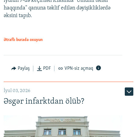
iyulun 7-də keçirilən iclasında "Ümumi təhsil
720p
haqqında" qanuna təklif edilən dəyişikliklərdə
əksini tapıb.
1080p
Ətraflı burada oxuyun
Auto
240p
360p
480p
Paylaş
PDF
VPN-siz açmaq
720p
1080p
İyul 03, 2026
Əsgər infarktdan ölüb?