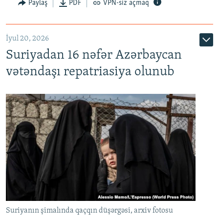
Paylaş
PDF
VPN-siz açmaq
İyul 20, 2026
Auto
240p
360p
480p
Suriyadan 16 nəfər Azərbaycan
720p
1080p
vətəndaşı repatriasiya olunub
Suriyanın şimalında qaçqın düşərgəsi, arxiv fotosu