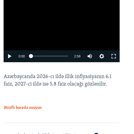
Auto
0:00
2:58
240p
Azərbaycanda 2026-cı ildə illik inflyasiyanın 6.1
360p
faiz, 2027-ci ildə isə 5.8 faiz olacağı gözlənilir.
480p
720p
1080p
Ətraflı burada oxuyun