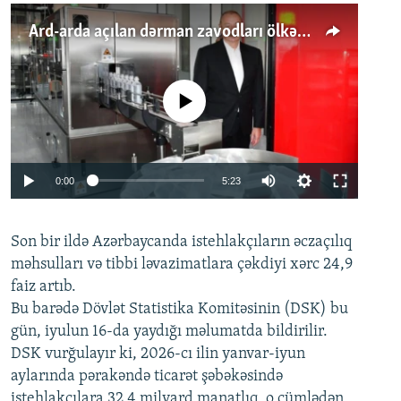
Ard-arda açılan dərman zavodları ölkənin tələbatını ödəyirmi?
No media source currently available
Auto
0:00
5:23
240p
Son bir ildə Azərbaycanda istehlakçıların
360p
əczaçılıq
məhsulları və tibbi ləvazimatlara çəkdiyi xərc 24,9
480p
Auto
240p
360p
480p
faiz artıb.
720p
Bu barədə Dövlət Statistika Komitəsinin (DSK) bu
720p
1080p
gün, iyulun 16-da yaydığı məlumatda bildirilir.
1080p
DSK vurğulayır ki, 2026-cı ilin yanvar-iyun
aylarında pərakəndə ticarət şəbəkəsində
istehlakçılara 32,4 milyard manatlıq, o cümlədən