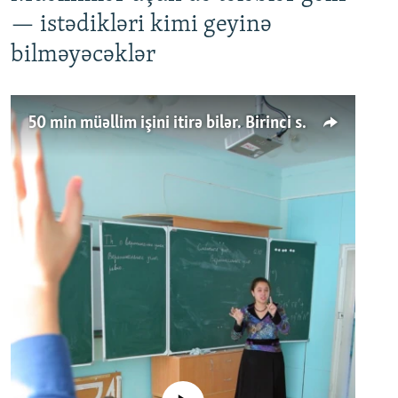
— istədikləri kimi geyinə
bilməyəcəklər
50 min müəllim işini itirə bilər. Birinci sinfə gedənlər azalır