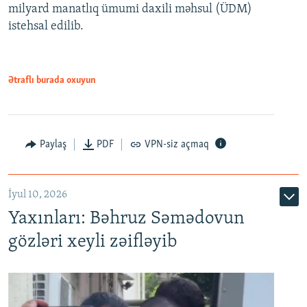
milyard manatlıq ümumi daxili məhsul (ÜDM)
480p
Auto
240p
360p
480p
istehsal edilib.
720p
720p
1080p
1080p
Ətraflı burada oxuyun
Paylaş
PDF
VPN-siz açmaq
İyul 10, 2026
Yaxınları: Bəhruz Səmədovun
gözləri xeyli zəifləyib