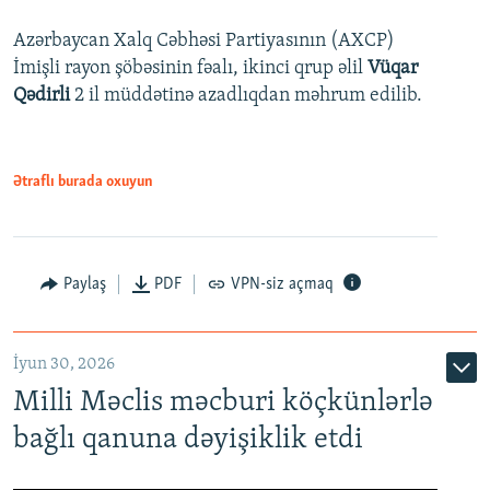
Azərbaycan Xalq Cəbhəsi Partiyasının (AXCP)
İmişli rayon şöbəsinin fəalı, ikinci qrup əlil
Vüqar
Qədirli
2 il müddətinə azadlıqdan məhrum edilib.
Ətraflı burada oxuyun
Paylaş
PDF
VPN-siz açmaq
İyun 30, 2026
Milli Məclis məcburi köçkünlərlə
bağlı qanuna dəyişiklik etdi