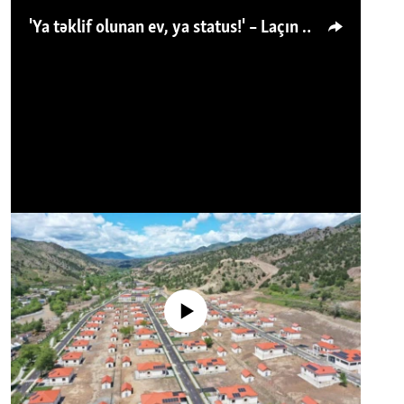
'Ya təklif olunan ev, ya status!' – Laçın köçkünü: 'Laçından başqa heç hara!'
No media source currently available