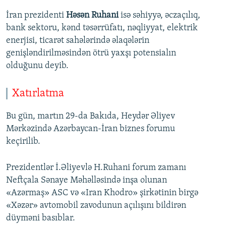
İran prezidenti
Həsən Ruhani
isə səhiyyə, əczaçılıq,
bank sektoru, kənd təsərrüfatı, nəqliyyat, elektrik
enerjisi, ticarət sahələrində əlaqələrin
genişləndirilməsindən ötrü yaxşı potensialın
olduğunu deyib.
Xatırlatma
Bu gün, martın 29-da Bakıda, Heydər Əliyev
Mərkəzində Azərbaycan-İran biznes forumu
keçirilib.
Prezidentlər İ.Əliyevlə H.Ruhani forum zamanı
Neftçala Sənaye Məhəlləsində inşa olunan
«Azərmaş» ASC və «Iran Khodro» şirkətinin birgə
«Xəzər» avtomobil zavodunun açılışını bildirən
düyməni basıblar.