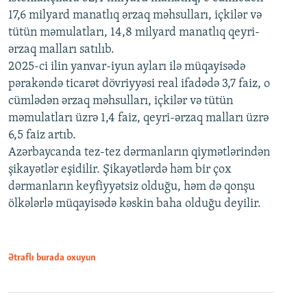
17,6 milyard manatlıq ərzaq məhsulları, içkilər və
tütün məmulatları, 14,8 milyard manatlıq qeyri-
ərzaq malları satılıb.
2025-ci ilin yanvar-iyun ayları ilə müqayisədə
pərakəndə ticarət dövriyyəsi real ifadədə 3,7 faiz, o
cümlədən ərzaq məhsulları, içkilər və tütün
məmulatları üzrə 1,4 faiz, qeyri-ərzaq malları üzrə
6,5 faiz artıb.
Azərbaycanda tez-tez dərmanların qiymətlərindən
şikayətlər eşidilir. Şikayətlərdə həm bir çox
dərmanların keyfiyyətsiz olduğu, həm də qonşu
ölkələrlə müqayisədə kəskin baha olduğu deyilir.
Ətraflı burada oxuyun