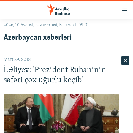
Keçid
linkləri
Əsas
2026, 10 Avqust, bazar ertəsi, Bakı vaxtı 09:01
məzmuna
GÜNDƏM
Azərbaycan xəbərləri
qayıt
#İZAHLA
Əsas
KORRUPSIOMETR
naviqasiyaya
Mart 29, 2018
qayıt
#ƏSLINDƏ
Axtarışa
İ.Əliyev: 'Prezident Ruhaninin
FƏRQƏ BAX
keç
səfəri çox uğurlu keçib'
QANUNI DOĞRU
ARAŞDIRMA
MULTIMEDIA
RADIO ARXIV
VIDEO
HAQQIMIZDA
FOTOQALEREYA
OXU ZALI