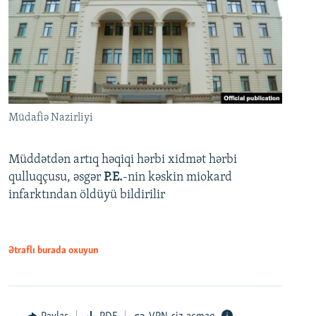
Müdafiə Nazirliyi
Müddətdən artıq həqiqi hərbi xidmət hərbi
qulluqçusu, əsgər
P.E.
-nin kəskin miokard
infarktından öldüyü bildirilir
Ətraflı burada oxuyun