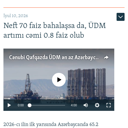
İyul 10, 2026
Neft 70 faiz bahalaşsa da, ÜDM
artımı cəmi 0.8 faiz olub
Cənubi Qafqazda ÜDM ən az Azərbaycanda artır: Qonşuları niyə Bakını qabaqlaya bilir?
No media source currently available
Auto
0:00
4:00
240p
2026-cı ilin ilk yarısında Azərbaycanda 65.2
360p