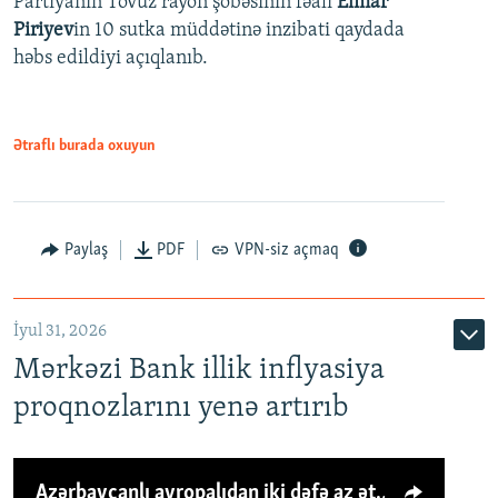
Partiyanın Tovuz rayon şöbəsinin fəalı
Elmar
Piriyev
in 10 sutka müddətinə inzibati qaydada
həbs edildiyi açıqlanıb.
Ətraflı burada oxuyun
Paylaş
PDF
VPN-siz açmaq
İyul 31, 2026
Mərkəzi Bank illik inflyasiya
proqnozlarını yenə artırıb
Azərbaycanlı avropalıdan iki dəfə az ət yeyir, amma... 'Qiymət artımı qaçılmazdır'