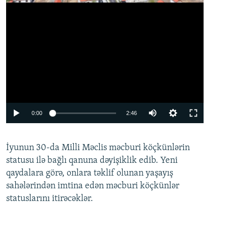
Auto
0:00
2:46
240p
İyunun 30-da Milli Məclis məcburi köçkünlərin
360p
statusu ilə bağlı qanuna dəyişiklik edib. Yeni
480p
qaydalara görə, onlara təklif olunan yaşayış
720p
sahələrindən imtina edən məcburi köçkünlər
statuslarını itirəcəklər.
1080p