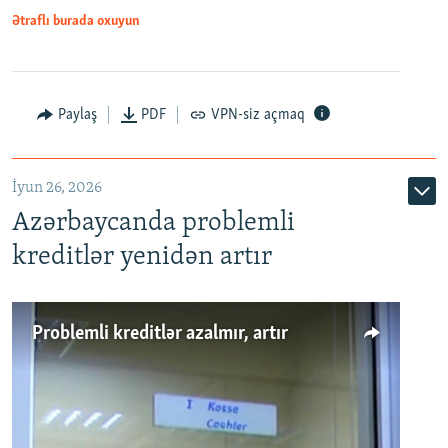
Ətraflı burada oxuyun
Auto
240p
360p
480p
Paylaş
PDF
VPN-siz açmaq
720p
1080p
İyun 26, 2026
Azərbaycanda problemli
kreditlər yenidən artır
Problemli kreditlər azalmır, artır