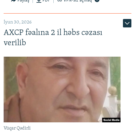
Paylaş
PDF
VPN-siz açmaq
İyun 30, 2026
AXCP fəalına 2 il həbs cəzası
verilib
Vüqar Qədirli