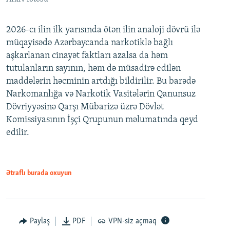
2026-cı ilin ilk yarısında ötən ilin analoji dövrü ilə
müqayisədə Azərbaycanda narkotiklə bağlı
aşkarlanan cinayət faktları azalsa da həm
tutulanların sayının, həm də müsadirə edilən
maddələrin həcminin artdığı bildirilir. Bu barədə
Narkomanlığa və Narkotik Vasitələrin Qanunsuz
Dövriyyəsinə Qarşı Mübarizə üzrə Dövlət
Komissiyasının İşçi Qrupunun məlumatında qeyd
edilir.
Ətraflı burada oxuyun
Paylaş
PDF
VPN-siz açmaq