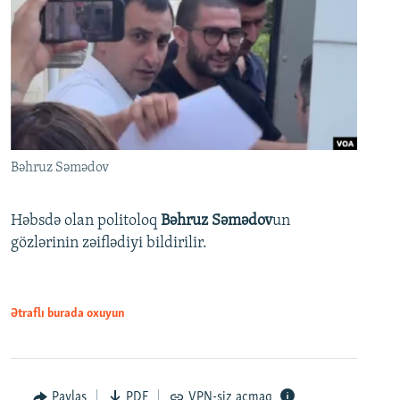
Bəhruz Səmədov
Həbsdə olan politoloq
Bəhruz Səmədov
un
gözlərinin zəiflədiyi bildirilir.
Ətraflı burada oxuyun
Paylaş
PDF
VPN-siz açmaq