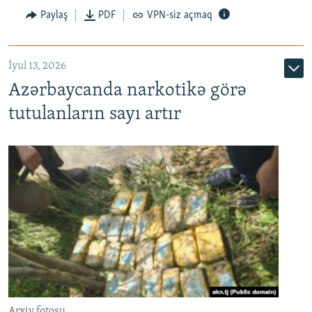
Paylaş
PDF
VPN-siz açmaq
İyul 13, 2026
Azərbaycanda narkotikə görə
tutulanların sayı artır
Arxiv fotosu