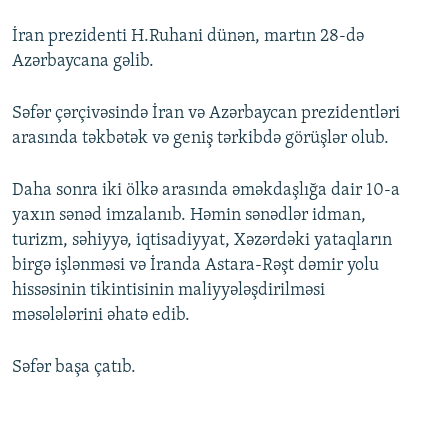
İran prezidenti H.Ruhani dünən, martın 28-də
Azərbaycana gəlib.
Səfər çərçivəsində İran və Azərbaycan prezidentləri
arasında təkbətək və geniş tərkibdə görüşlər olub.
Daha sonra iki ölkə arasında əməkdaşlığa dair 10-a
yaxın sənəd imzalanıb. Həmin sənədlər idman,
turizm, səhiyyə, iqtisadiyyat, Xəzərdəki yataqların
birgə işlənməsi və İranda Astara-Rəşt dəmir yolu
hissəsinin tikintisinin maliyyələşdirilməsi
məsələlərini əhatə edib.
Səfər başa çatıb.