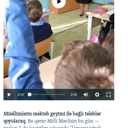
No media source currently available
Auto
0:00
2:58
240p
Müəllimlərin məktəb geyimi ilə bağlı tələblər
360p
qoyulacaq.
Bu qərar Milli Məclisin bu gün —
480p