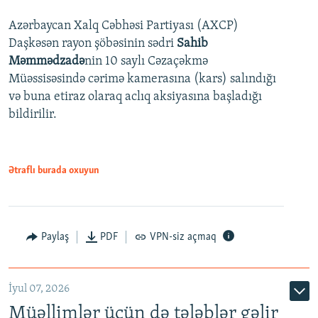
Azərbaycan Xalq Cəbhəsi Partiyası (AXCP)
360p
Daşkəsən rayon şöbəsinin sədri
Sahib
480p
Auto
240p
360p
480p
Məmmədzadə
nin 10 saylı Cəzaçəkmə
720p
Müəssisəsində cərimə kamerasına (kars) salındığı
720p
1080p
və buna etiraz olaraq aclıq aksiyasına başladığı
1080p
bildirilir.
Ətraflı burada oxuyun
Paylaş
PDF
VPN-siz açmaq
İyul 07, 2026
Müəllimlər üçün də tələblər gəlir