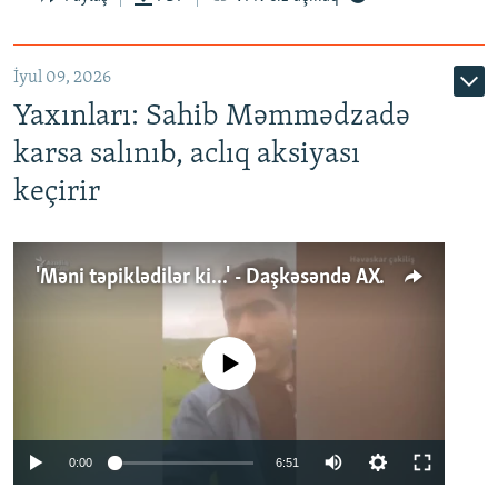
İyul 09, 2026
Yaxınları: Sahib Məmmədzadə
karsa salınıb, aclıq aksiyası
keçirir
'Məni təpiklədilər ki...' - Daşkəsəndə AXCP fəalının yaxınları onun həbsinə etiraz edirlər
No media source currently available
Auto
0:00
6:51
240p