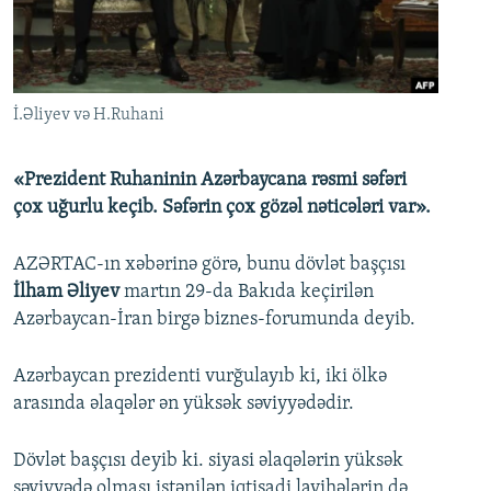
İNFOQRAFIKA
AZƏRBAYCAN ƏDƏBIYYATI KITABXANASI
MISSIYAMIZ
BIZI IZLƏ
KARIKATURA
İSLAM VƏ DEMOKRATIYA
PEŞƏ ETIKASI VƏ JURNALISTIKA STANDARTLARIMIZ
İZ - MƏDƏNIYYƏT PROQRAMI
MATERIALLARIMIZDAN ISTIFADƏ
İ.Əliyev və H.Ruhani
AZADLIQRADIOSU MOBIL TELEFONUNUZDA
RFE/RL-in bütün saytları
BIZIMLƏ ƏLAQƏ
«Prezident Ruhaninin Azərbaycana rəsmi səfəri
çox uğurlu keçib. Səfərin çox gözəl nəticələri var».
XƏBƏR BÜLLETENLƏRIMIZ
AZƏRTAC-ın xəbərinə görə, bunu dövlət başçısı
İlham Əliyev
martın 29-da Bakıda keçirilən
Azərbaycan-İran birgə biznes-forumunda deyib.
Azərbaycan prezidenti vurğulayıb ki, iki ölkə
arasında əlaqələr ən yüksək səviyyədədir.
Dövlət başçısı deyib ki. siyasi əlaqələrin yüksək
səviyyədə olması istənilən iqtisadi layihələrin də