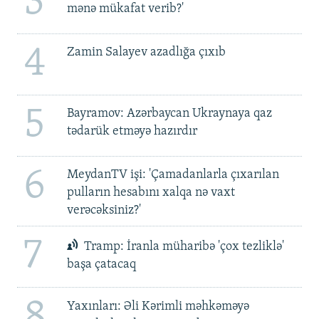
3
mənə mükafat verib?'
4
Zamin Salayev azadlığa çıxıb
5
Bayramov: Azərbaycan Ukraynaya qaz
tədarük etməyə hazırdır
6
MeydanTV işi: 'Çamadanlarla çıxarılan
pulların hesabını xalqa nə vaxt
verəcəksiniz?'
7
Tramp: İranla müharibə 'çox tezliklə'
başa çatacaq
8
Yaxınları: Əli Kərimli məhkəməyə