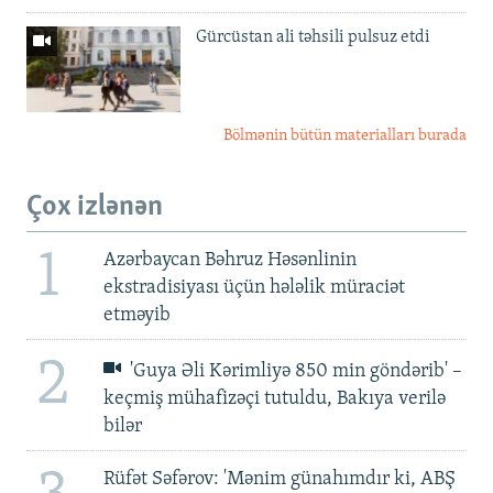
Gürcüstan ali təhsili pulsuz etdi
Bölmənin bütün materialları burada
Çox izlənən
1
Azərbaycan Bəhruz Həsənlinin
ekstradisiyası üçün hələlik müraciət
etməyib
2
'Guya Əli Kərimliyə 850 min göndərib' –
keçmiş mühafizəçi tutuldu, Bakıya verilə
bilər
Rüfət Səfərov: 'Mənim günahımdır ki, ABŞ