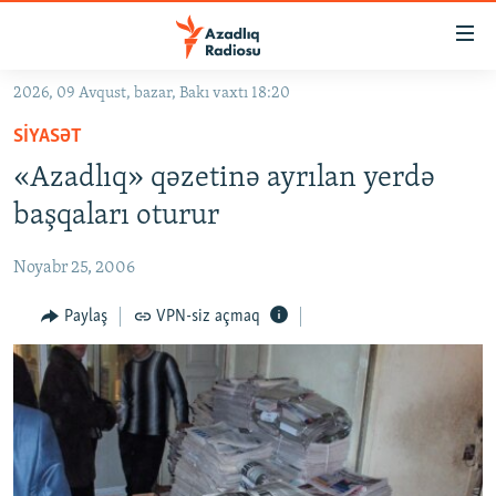
Keçid
linkləri
Əsas
2026, 09 Avqust, bazar, Bakı vaxtı 18:20
məzmuna
GÜNDƏM
SIYASƏT
qayıt
#İZAHLA
Əsas
«Azadlıq» qəzetinə ayrılan yerdə
KORRUPSIOMETR
naviqasiyaya
başqaları oturur
qayıt
#ƏSLINDƏ
Axtarışa
Noyabr 25, 2006
FƏRQƏ BAX
keç
QANUNI DOĞRU
Paylaş
VPN-siz açmaq
ARAŞDIRMA
MULTIMEDIA
RADIO ARXIV
VIDEO
HAQQIMIZDA
FOTOQALEREYA
OXU ZALI