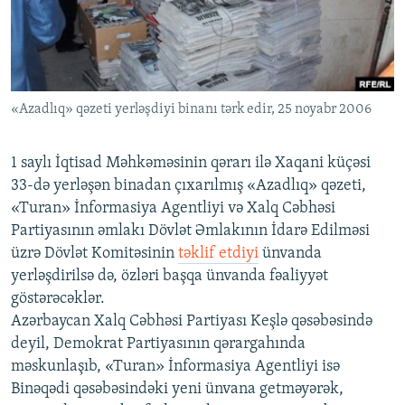
İNFOQRAFIKA
AZƏRBAYCAN ƏDƏBIYYATI KITABXANASI
MISSIYAMIZ
BIZI IZLƏ
KARIKATURA
İSLAM VƏ DEMOKRATIYA
PEŞƏ ETIKASI VƏ JURNALISTIKA STANDARTLARIMIZ
İZ - MƏDƏNIYYƏT PROQRAMI
MATERIALLARIMIZDAN ISTIFADƏ
«Azadlıq» qəzeti yerləşdiyi binanı tərk edir, 25 noyabr 2006
AZADLIQRADIOSU MOBIL TELEFONUNUZDA
RFE/RL-in bütün saytları
BIZIMLƏ ƏLAQƏ
1 saylı İqtisad Məhkəməsinin qərarı ilə Xaqani küçəsi
XƏBƏR BÜLLETENLƏRIMIZ
33-də yerləşən binadan çıxarılmış «Azadlıq» qəzeti,
«Turan» İnformasiya Agentliyi və Xalq Cəbhəsi
Partiyasının əmlakı Dövlət Əmlakının İdarə Edilməsi
üzrə Dövlət Komitəsinin
təklif etdiyi
ünvanda
yerləşdirilsə də, özləri başqa ünvanda fəaliyyət
göstərəcəklər.
Azərbaycan Xalq Cəbhəsi Partiyası Keşlə qəsəbəsində
deyil, Demokrat Partiyasının qərargahında
məskunlaşıb, «Turan» İnformasiya Agentliyi isə
Binəqədi qəsəbəsindəki yeni ünvana getməyərək,