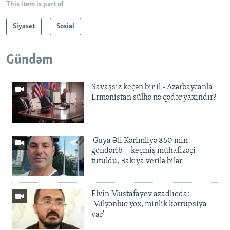
This item is part of
Siyasət
Sosial
Gündəm
Savaşsız keçən bir il - Azərbaycanla
Ermənistan sülhə nə qədər yaxındır?
'Guya Əli Kərimliyə 850 min
göndərib' – keçmiş mühafizəçi
tutuldu, Bakıya verilə bilər
Elvin Mustafayev azadlıqda:
'Milyonluq yox, minlik korrupsiya
var'