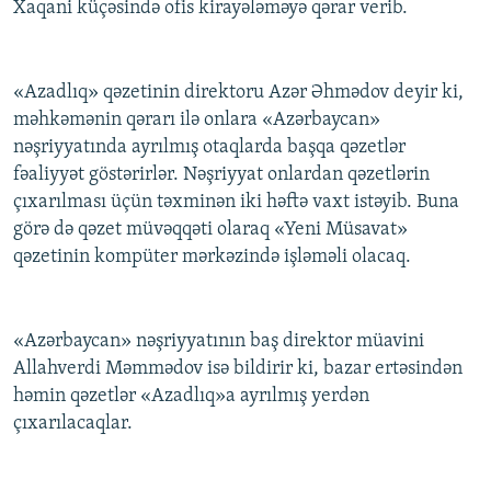
Xaqani küçəsində ofis kirayələməyə qərar verib.
«Azadlıq» qəzetinin direktoru Azər Əhmədov deyir ki,
məhkəmənin qərarı ilə onlara «Azərbaycan»
nəşriyyatında ayrılmış otaqlarda başqa qəzetlər
fəaliyyət göstərirlər. Nəşriyyat onlardan qəzetlərin
çıxarılması üçün təxminən iki həftə vaxt istəyib. Buna
görə də qəzet müvəqqəti olaraq «Yeni Müsavat»
qəzetinin kompüter mərkəzində işləməli olacaq.
«Azərbaycan» nəşriyyatının baş direktor müavini
Allahverdi Məmmədov isə bildirir ki, bazar ertəsindən
həmin qəzetlər «Azadlıq»a ayrılmış yerdən
çıxarılacaqlar.