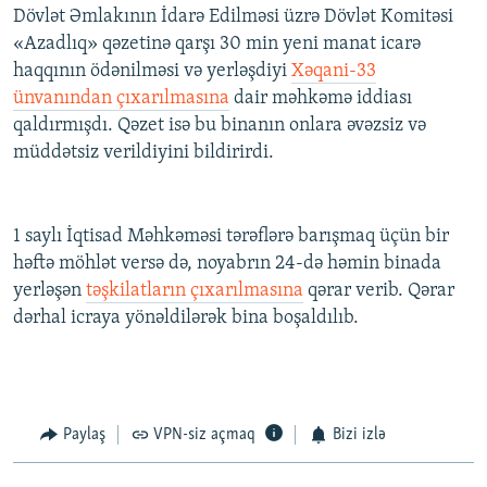
Dövlət Əmlakının İdarə Edilməsi üzrə Dövlət Komitəsi
«Azadlıq» qəzetinə qarşı 30 min yeni manat icarə
haqqının ödənilməsi və yerləşdiyi
Xəqani-33
ünvanından çıxarılmasına
dair məhkəmə iddiası
qaldırmışdı. Qəzet isə bu binanın onlara əvəzsiz və
müddətsiz verildiyini bildirirdi.
1 saylı İqtisad Məhkəməsi tərəflərə barışmaq üçün bir
həftə möhlət versə də, noyabrın 24-də həmin binada
yerləşən
təşkilatların çıxarılmasına
qərar verib. Qərar
dərhal icraya yönəldilərək bina boşaldılıb.
Paylaş
VPN-siz açmaq
Bizi izlə