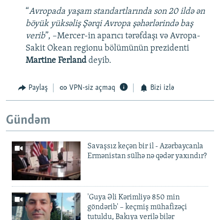
“
Avropada yaşam standartlarında son 20 ildə ən
böyük yüksəliş Şərqi Avropa şəhərlərində baş
verib
”, –Mercer-in aparıcı tərəfdaşı və Avropa-
Sakit Okean regionu bölümünün prezidenti
Martine Ferland
deyib.
Paylaş
VPN-siz açmaq
Bizi izlə
Gündəm
Savaşsız keçən bir il - Azərbaycanla
Ermənistan sülhə nə qədər yaxındır?
'Guya Əli Kərimliyə 850 min
göndərib' – keçmiş mühafizəçi
tutuldu, Bakıya verilə bilər