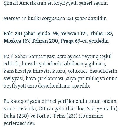
Şimali Amerikanın ən keyfiyyətli şəhəri sayılır.
Mercer-in builki sorğusuna 231 şəhər daxildir.
Bakı 231 şəhər içində 196, Yerevan 171, Tbilisi 187,
Moskva 167, Tehran 200, Praqa 69-cu yerdədir.
Bu il Şəhər Sanitariyası üzrə ayrıca reytinq təşkil
edilibb, burada şəhərlərdə zibillərin yığılması,
kanalizasiya infrastrukturu, yoluxucu xəstəliklərin
səviyyəsi, hava çirklənməsi, suya çatımlılıq və onun
keyfiyyəti üzrə dəyərləndirmə aparılıb.
Bu kateqoriyada birinci yeriHonolulu tutur, ondan
sonra Helsinki, Ottava gəlir (hər ikisi 2-ci yerdədir).
Daka (230) və Port au Prins (231) isə axırıncı
yerlərdədirlər.