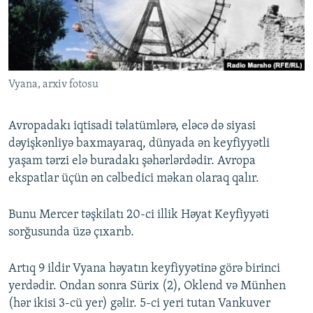
İNFOQRAFIKA
AZƏRBAYCAN ƏDƏBIYYATI KITABXANASI
MISSIYAMIZ
BIZI IZLƏ
KARIKATURA
İSLAM VƏ DEMOKRATIYA
PEŞƏ ETIKASI VƏ JURNALISTIKA STANDARTLARIMIZ
İZ - MƏDƏNIYYƏT PROQRAMI
MATERIALLARIMIZDAN ISTIFADƏ
Vyana, arxiv fotosu
AZADLIQRADIOSU MOBIL TELEFONUNUZDA
RFE/RL-in bütün saytları
BIZIMLƏ ƏLAQƏ
Avropadakı iqtisadi təlatümlərə, eləcə də siyasi
XƏBƏR BÜLLETENLƏRIMIZ
dəyişkənliyə baxmayaraq, dünyada ən keyfiyyətli
yaşam tərzi elə buradakı şəhərlərdədir. Avropa
ekspatlar üçün ən cəlbedici məkan olaraq qalır.
Bunu Mercer təşkilatı 20-ci illik Həyat Keyfiyyəti
sorğusunda üzə çıxarıb.
Artıq 9 ildir Vyana həyatın keyfiyyətinə görə birinci
yerdədir. Ondan sonra Sürix (2), Oklend və Münhen
(hər ikisi 3-cü yer) gəlir. 5-ci yeri tutan Vankuver