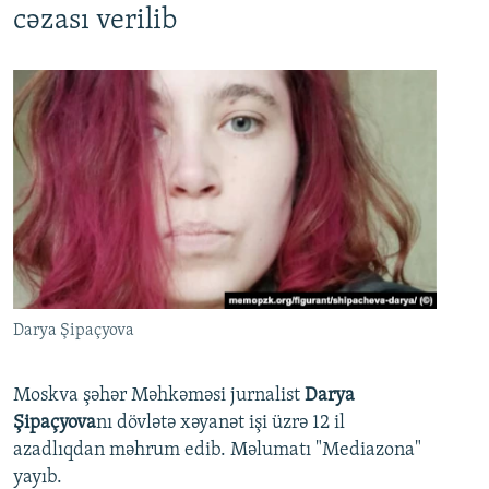
cəzası verilib
Darya Şipaçyova
Moskva şəhər Məhkəməsi jurnalist
Darya
Şipaçyova
nı dövlətə xəyanət işi üzrə 12 il
azadlıqdan məhrum edib. Məlumatı "Mediazona"
yayıb.