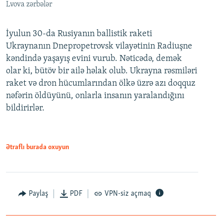
Lvova zərbələr
İyulun 30-da Rusiyanın ballistik raketi
Ukraynanın Dnepropetrovsk vilayətinin Radiuşne
kəndində yaşayış evini vurub. Nəticədə, demək
olar ki, bütöv bir ailə həlak olub. Ukrayna rəsmiləri
raket və dron hücumlarından ölkə üzrə azı doqquz
nəfərin öldüyünü, onlarla insanın yaralandığını
bildirirlər.
Ətraflı burada oxuyun
Paylaş
PDF
VPN-siz açmaq