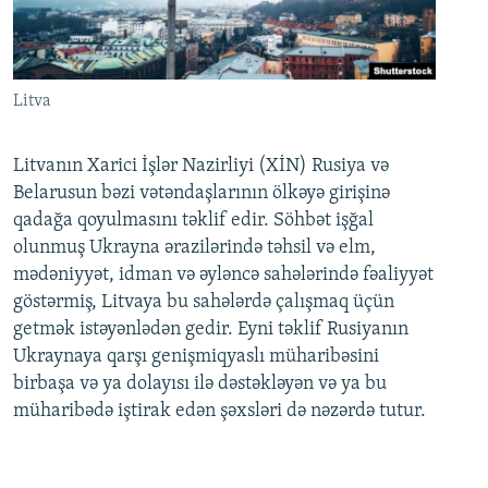
Litva
Litvanın Xarici İşlər Nazirliyi (XİN) Rusiya və
Belarusun bəzi vətəndaşlarının ölkəyə girişinə
qadağa qoyulmasını təklif edir. Söhbət işğal
olunmuş Ukrayna ərazilərində təhsil və elm,
mədəniyyət, idman və əyləncə sahələrində fəaliyyət
göstərmiş, Litvaya bu sahələrdə çalışmaq üçün
getmək istəyənlədən gedir. Eyni təklif Rusiyanın
Ukraynaya qarşı genişmiqyaslı müharibəsini
birbaşa və ya dolayısı ilə dəstəkləyən və ya bu
müharibədə iştirak edən şəxsləri də nəzərdə tutur.