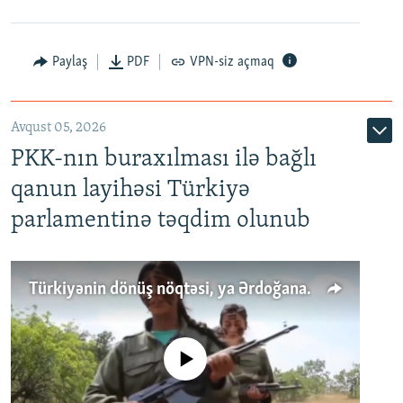
Paylaş
PDF
VPN-siz açmaq
Avqust 05, 2026
PKK-nın buraxılması ilə bağlı
qanun layihəsi Türkiyə
parlamentinə təqdim olunub
Türkiyənin dönüş nöqtəsi, ya Ərdoğana üçüncü şans: PKK ilə qəfil barışıq nə deməkdir?
No media source currently available