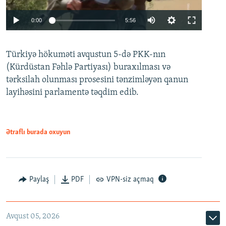
Auto
0:00
5:56
240p
Türkiyə hökuməti avqustun 5-də PKK-nın
360p
(Kürdüstan Fəhlə Partiyası) buraxılması və
480p
Auto
240p
360p
480p
tərksilah olunması prosesini tənzimləyən qanun
720p
layihəsini parlamentə təqdim edib.
720p
1080p
1080p
Ətraflı burada oxuyun
Paylaş
PDF
VPN-siz açmaq
Avqust 05, 2026