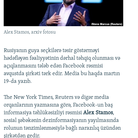
İNFOQRAFIKA
AZƏRBAYCAN ƏDƏBIYYATI KITABXANASI
MISSIYAMIZ
BIZI IZLƏ
KARIKATURA
İSLAM VƏ DEMOKRATIYA
PEŞƏ ETIKASI VƏ JURNALISTIKA STANDARTLARIMIZ
İZ - MƏDƏNIYYƏT PROQRAMI
MATERIALLARIMIZDAN ISTIFADƏ
Alex Stamos, arxiv fotosu
AZADLIQRADIOSU MOBIL TELEFONUNUZDA
RFE/RL-in bütün saytları
BIZIMLƏ ƏLAQƏ
Rusiyanın guya seçkilərə təsir göstərməyi
hədəfləyən fəaliyyətinin dərhal təhqiq olunması və
XƏBƏR BÜLLETENLƏRIMIZ
açıqlanmasını tələb edən Facebook rəsmisi
avqustda şirkəti tərk edir. Media bu haqda martın
19-da yazıb.
The New York Times, Reuters və digər media
orqanlarının yazmasına görə, Facebook-un baş
informasiya təhlükəsizliyi rəsmisi
Alex Stamos
,
sosial şəbəkənin dezinformasiyanın yayılmasında
rolunun tənzimlənməsiylə bağlı narazılıq üzündən
şirkətdən gedir.