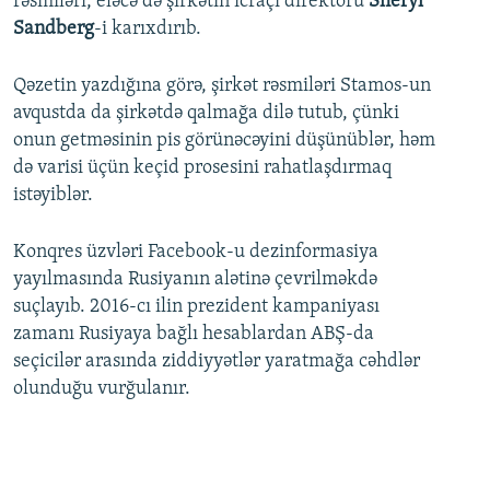
rəsmiləri, eləcə də şirkətin icraçı direktoru
Sheryl
Sandberg
-i karıxdırıb.
Qəzetin yazdığına görə, şirkət rəsmiləri Stamos-un
avqustda da şirkətdə qalmağa dilə tutub, çünki
onun getməsinin pis görünəcəyini düşünüblər, həm
də varisi üçün keçid prosesini rahatlaşdırmaq
istəyiblər.
Konqres üzvləri Facebook-u dezinformasiya
yayılmasında Rusiyanın alətinə çevrilməkdə
suçlayıb. 2016-cı ilin prezident kampaniyası
zamanı Rusiyaya bağlı hesablardan ABŞ-da
seçicilər arasında ziddiyyətlər yaratmağa cəhdlər
olunduğu vurğulanır.