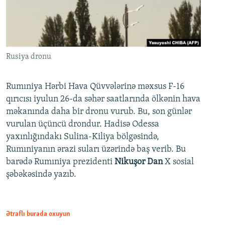
Rusiya dronu
Rumıniya Hərbi Hava Qüvvələrinə məxsus F-16
qırıcısı iyulun 26-da səhər saatlarında ölkənin hava
məkanında daha bir dronu vurub. Bu, son günlər
vurulan üçüncü drondur. Hadisə Odessa
yaxınlığındakı Sulina-Kiliya bölgəsində,
Rumıniyanın ərazi suları üzərində baş verib. Bu
barədə Rumıniya prezidenti
Nikuşor Dan
X sosial
şəbəkəsində yazıb.
Ətraflı burada oxuyun