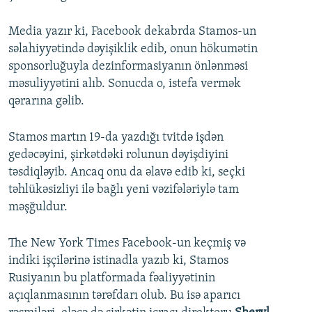
Media yazır ki, Facebook dekabrda Stamos-un
səlahiyyətində dəyişiklik edib, onun hökumətin
sponsorluğuyla dezinformasiyanın önlənməsi
məsuliyyətini alıb. Sonucda o, istefa vermək
qərarına gəlib.
Stamos martın 19-da yazdığı tvitdə işdən
gedəcəyini, şirkətdəki rolunun dəyişdiyini
təsdiqləyib. Ancaq onu da əlavə edib ki, seçki
təhlükəsizliyi ilə bağlı yeni vəzifələriylə tam
məşğuldur.
The New York Times Facebook-un keçmiş və
indiki işçilərinə istinadla yazıb ki, Stamos
Rusiyanın bu platformada fəaliyyətinin
açıqlanmasının tərəfdarı olub. Bu isə aparıcı