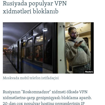
Rusiyada populyar VPN
xidmətləri bloklanıb
Moskvada mobil telefon istifadəçisi
Rusiyanın "Roskomnadzor" xidməti ölkədə VPN
xidmətlərinə qarşı genişmiqyaslı bloklama aparıb.
20-dən çox populyar hostinq provayderinin IP