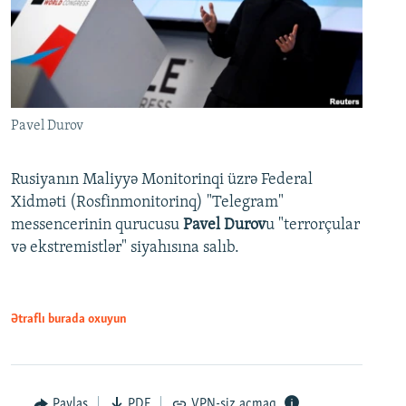
Pavel Durov
Rusiyanın Maliyyə Monitorinqi üzrə Federal
Xidməti (Rosfinmonitorinq) "Telegram"
messencerinin qurucusu
Pavel Durov
u "terrorçular
və ekstremistlər" siyahısına salıb.
Ətraflı burada oxuyun
Paylaş
PDF
VPN-siz açmaq