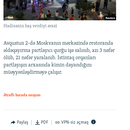
Hadisənin baş verdiyi ərazi
Avqustun 2-də Moskvanın mərkəzində restoranda
əldəqayırma partlayıcı qurğu işə salınıb, azı 3 nəfər
ölüb, 21 nəfər yaralanıb. İstintaq orqanları
partlayışın arxasında kimin dayandığını
müəyyənləşdirməyə çalışır.
Ətraflı burada oxuyun
Paylaş
PDF
VPN-siz açmaq