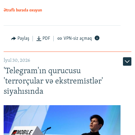
Ətraflı burada oxuyun
Paylaş
PDF
VPN-siz açmaq
İyul 30, 2026
'Telegram'ın qurucusu
'terrorçular və ekstremistlər'
siyahısında