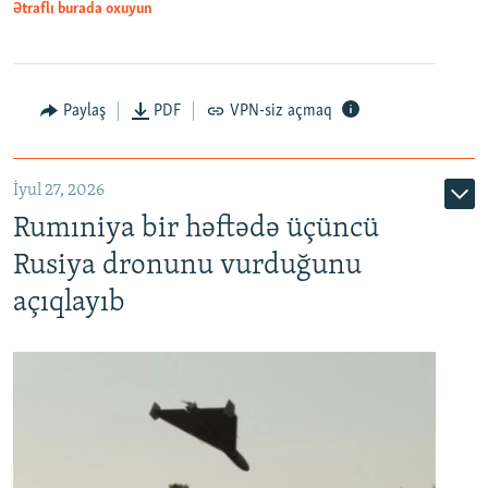
Ətraflı burada oxuyun
Paylaş
PDF
VPN-siz açmaq
İyul 27, 2026
Rumıniya bir həftədə üçüncü
Rusiya dronunu vurduğunu
açıqlayıb