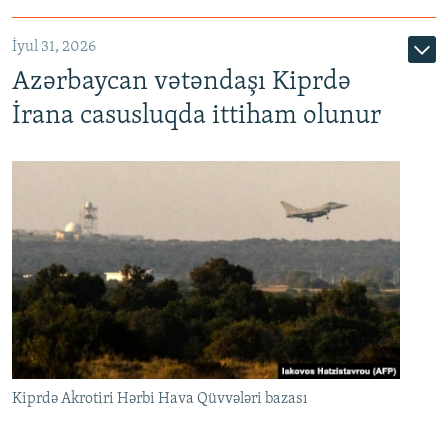
İyul 31, 2026
Azərbaycan vətəndaşı Kiprdə
İrana casusluqda ittiham olunur
Kiprdə Akrotiri Hərbi Hava Qüvvələri bazası