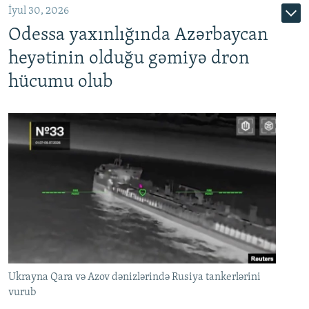
İyul 30, 2026
Odessa yaxınlığında Azərbaycan
heyətinin olduğu gəmiyə dron
hücumu olub
Ukrayna Qara və Azov dənizlərində Rusiya tankerlərini
vurub