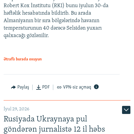
Robert Kox İnstitutu (RKI) bunu iyulun 30-da
həftəlik hesabatında bildirib. Bu arada
Almaniyanın bir sıra bölgələrində havanın
temperaturunun 40 dərəcə Selsidən yuxarı
qalxacağı gözlənilir.
Ətraflı burada oxuyun
Paylaş
PDF
VPN-siz açmaq
İyul 29, 2026
Rusiyada Ukraynaya pul
göndərən jurnalistə 12 il həbs