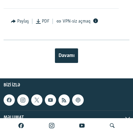
Paylaş
PDF
VPN-siz açmaq
Davamı
BIZI IZLƏ
MƏLUMAT