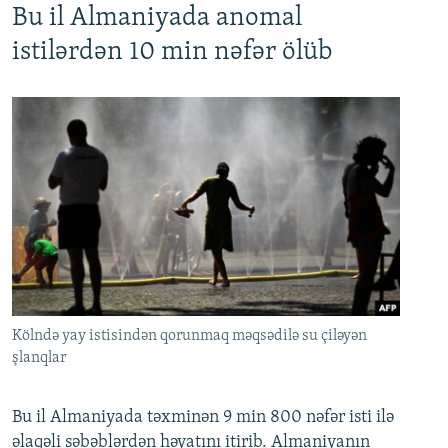
Bu il Almaniyada anomal
istilərdən 10 min nəfər ölüb
Kölndə yay istisindən qorunmaq məqsədilə su çiləyən
şlanqlar
Bu il Almaniyada təxminən 9 min 800 nəfər isti ilə
əlaqəli səbəblərdən həyatını itirib. Almaniyanın