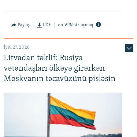
Paylaş
PDF
VPN-siz açmaq
İyul 27, 2026
Litvadan təklif: Rusiya
vətəndaşları ölkəyə girərkən
Moskvanın təcavüzünü pisləsin