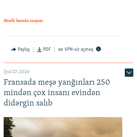
Ətraflı burada oxuyun
Paylaş
PDF
VPN-siz açmaq
İyul 27, 2026
Fransada meşə yanğınları 250
mindən çox insanı evindən
didərgin salıb