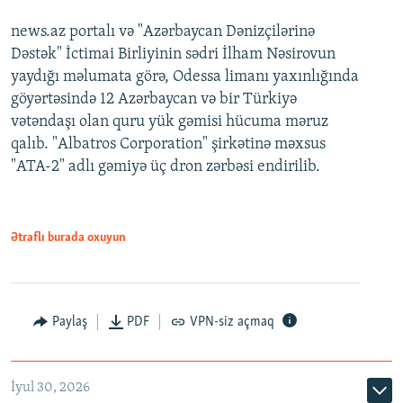
news.az portalı və "Azərbaycan Dənizçilərinə
Dəstək" İctimai Birliyinin sədri İlham Nəsirovun
yaydığı məlumata görə, Odessa limanı yaxınlığında
göyərtəsində 12 Azərbaycan və bir Türkiyə
vətəndaşı olan quru yük gəmisi hücuma məruz
qalıb. "Albatros Corporation" şirkətinə məxsus
"ATA-2" adlı gəmiyə üç dron zərbəsi endirilib.
Ətraflı burada oxuyun
Paylaş
PDF
VPN-siz açmaq
İyul 30, 2026