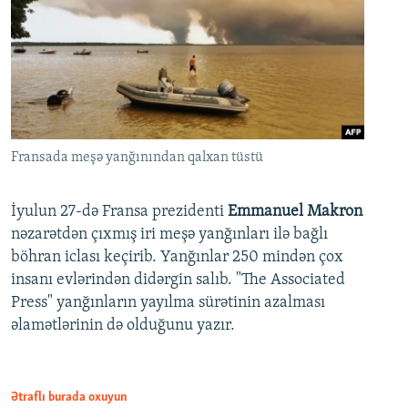
Fransada meşə yanğınından qalxan tüstü
İyulun 27-də Fransa prezidenti
Emmanuel Makron
nəzarətdən çıxmış iri meşə yanğınları ilə bağlı
böhran iclası keçirib. Yanğınlar 250 mindən çox
insanı evlərindən didərgin salıb. "The Associated
Press" yanğınların yayılma sürətinin azalması
əlamətlərinin də olduğunu yazır.
Ətraflı burada oxuyun