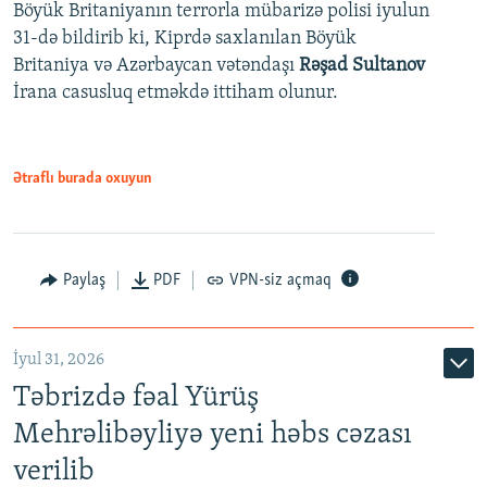
Böyük Britaniyanın terrorla mübarizə polisi iyulun
31-də bildirib ki, Kiprdə saxlanılan Böyük
Britaniya və Azərbaycan vətəndaşı
Rəşad Sultanov
İrana casusluq etməkdə ittiham olunur.
Ətraflı burada oxuyun
Paylaş
PDF
VPN-siz açmaq
İyul 31, 2026
Təbrizdə fəal Yürüş
Mehrəlibəyliyə yeni həbs cəzası
verilib