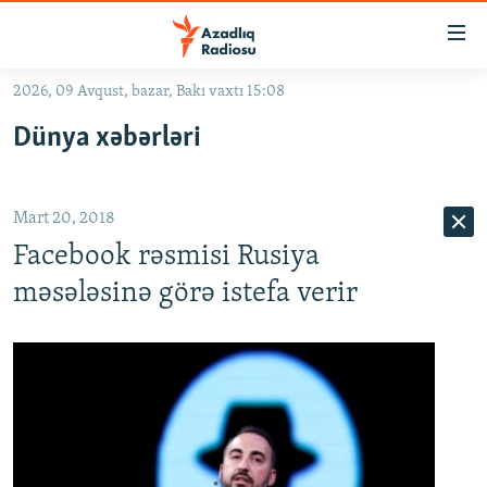
Keçid
linkləri
Əsas
2026, 09 Avqust, bazar, Bakı vaxtı 15:08
məzmuna
GÜNDƏM
Dünya xəbərləri
qayıt
#İZAHLA
Əsas
KORRUPSIOMETR
naviqasiyaya
Mart 20, 2018
qayıt
#ƏSLINDƏ
Axtarışa
Facebook rəsmisi Rusiya
FƏRQƏ BAX
keç
məsələsinə görə istefa verir
QANUNI DOĞRU
ARAŞDIRMA
MULTIMEDIA
RADIO ARXIV
VIDEO
HAQQIMIZDA
FOTOQALEREYA
OXU ZALI