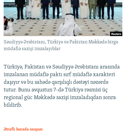
Səudiyyə Ərəbistanı, Türkiyə və Pakistan Məkkədə birgə
müdafiə sazişi imzalayıblar
Türkiyə, Pakistan və Səudiyyə Ərəbistanı arasında
imzalanan müdafiə paktı sırf müdafiə xarakteri
daşıyır və bu sahədə qarşılıqlı dəstəyi nəzərdə
tutur. Bunu avqustun 7-də Türkiyə rəsmisi üç
regional güc Məkkədə sazişi imzaladıqdan sonra
bildirib.
Ətraflı burada oxuyun