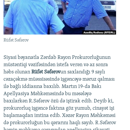
İNFOQRAFIKA
AZƏRBAYCAN ƏDƏBIYYATI KITABXANASI
MISSIYAMIZ
BIZI IZLƏ
KARIKATURA
İSLAM VƏ DEMOKRATIYA
PEŞƏ ETIKASI VƏ JURNALISTIKA STANDARTLARIMIZ
İZ - MƏDƏNIYYƏT PROQRAMI
MATERIALLARIMIZDAN ISTIFADƏ
AZADLIQRADIOSU MOBIL TELEFONUNUZDA
RFE/RL-in bütün saytları
Rüfət Səfərov
BIZIMLƏ ƏLAQƏ
Siyasi bəyanatla Zərdab Rayon Prokurorluğunun
XƏBƏR BÜLLETENLƏRIMIZ
müstəntiqi vəzifəsindən istefa verən və az sonra
həbs olunan
Rüfət Səfərov
un saxlandığı 9 saylı
cəzaçəkmə müəssisəsində işgəncəyə məruz qalması
ilə bağlı iddiasına baxılıb. Martın 19-da Bakı
Apellyasiya Məhkəməsində bu məsələyə
baxılarkən R.Səfərov özü də iştirak edib. Deyib ki,
prokurorluq işgəncə faktına göz yumub, cinayət işi
başlamaqdan imtina edib. Xəzər Rayon Məhkəməsi
də prokurorluğun bu qərarını haqlı sayıb. R.Səfərov