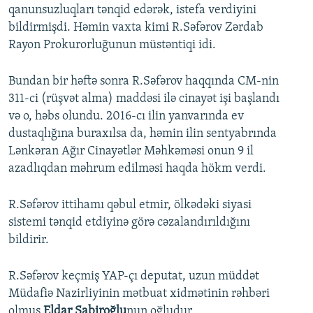
qanunsuzluqları tənqid edərək, istefa verdiyini
bildirmişdi. Həmin vaxta kimi R.Səfərov Zərdab
Rayon Prokurorluğunun müstəntiqi idi.
Bundan bir həftə sonra R.Səfərov haqqında CM-nin
311-ci (rüşvət alma) maddəsi ilə cinayət işi başlandı
və o, həbs olundu. 2016-cı ilin yanvarında ev
dustaqlığına buraxılsa da, həmin ilin sentyabrında
Lənkəran Ağır Cinayətlər Məhkəməsi onun 9 il
azadlıqdan məhrum edilməsi haqda hökm verdi.
R.Səfərov ittihamı qəbul etmir, ölkədəki siyasi
sistemi tənqid etdiyinə görə cəzalandırıldığını
bildirir.
R.Səfərov keçmiş YAP-çı deputat, uzun müddət
Müdafiə Nazirliyinin mətbuat xidmətinin rəhbəri
olmuş
Eldar Sabiroğlu
nun oğludur.