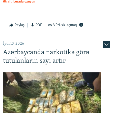
Ətraflı burada oxuyun
Paylaş
PDF
VPN-siz açmaq
İyul 13, 2026
Azərbaycanda narkotikə görə
tutulanların sayı artır