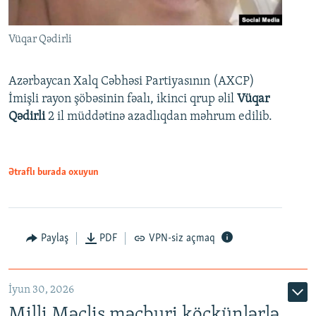
Vüqar Qədirli
Azərbaycan Xalq Cəbhəsi Partiyasının (AXCP)
İmişli rayon şöbəsinin fəalı, ikinci qrup əlil
Vüqar
Qədirli
2 il müddətinə azadlıqdan məhrum edilib.
Ətraflı burada oxuyun
Paylaş
PDF
VPN-siz açmaq
İyun 30, 2026
Milli Məclis məcburi köçkünlərlə