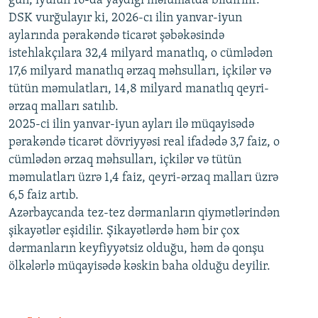
gün, iyulun 16-da yaydığı məlumatda bildirilir.
1080p
DSK vurğulayır ki, 2026-cı ilin yanvar-iyun
aylarında pərakəndə ticarət şəbəkəsində
istehlakçılara 32,4 milyard manatlıq, o cümlədən
17,6 milyard manatlıq ərzaq məhsulları, içkilər və
tütün məmulatları, 14,8 milyard manatlıq qeyri-
ərzaq malları satılıb.
2025-ci ilin yanvar-iyun ayları ilə müqayisədə
pərakəndə ticarət dövriyyəsi real ifadədə 3,7 faiz, o
cümlədən ərzaq məhsulları, içkilər və tütün
məmulatları üzrə 1,4 faiz, qeyri-ərzaq malları üzrə
6,5 faiz artıb.
Azərbaycanda tez-tez dərmanların qiymətlərindən
şikayətlər eşidilir. Şikayətlərdə həm bir çox
dərmanların keyfiyyətsiz olduğu, həm də qonşu
ölkələrlə müqayisədə kəskin baha olduğu deyilir.