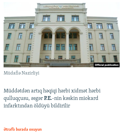
Müdafiə Nazirliyi
Müddətdən artıq həqiqi hərbi xidmət hərbi
qulluqçusu, əsgər
P.E.
-nin kəskin miokard
infarktından öldüyü bildirilir
Ətraflı burada oxuyun