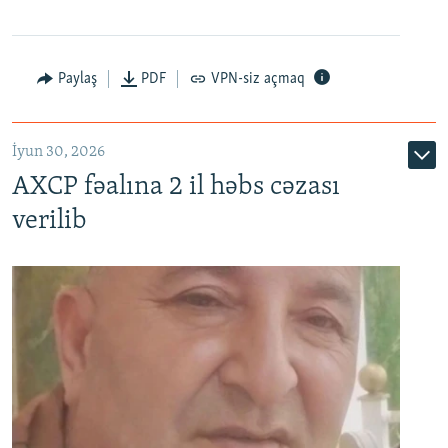
Paylaş
PDF
VPN-siz açmaq
İyun 30, 2026
AXCP fəalına 2 il həbs cəzası
verilib