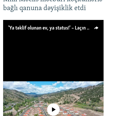
bağlı qanuna dəyişiklik etdi
'Ya təklif olunan ev, ya status!' – Laçın köçkünü: 'Laçından başqa heç hara!'
No media source currently available