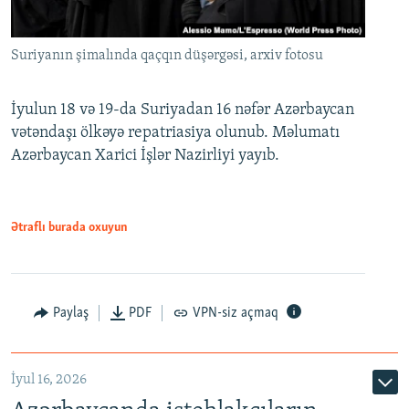
Suriyanın şimalında qaçqın düşərgəsi, arxiv fotosu
İyulun 18 və 19-da Suriyadan 16 nəfər Azərbaycan
vətəndaşı ölkəyə repatriasiya olunub. Məlumatı
Azərbaycan Xarici İşlər Nazirliyi yayıb.
Ətraflı burada oxuyun
Paylaş
PDF
VPN-siz açmaq
İyul 16, 2026