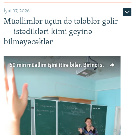
İyul 07, 2026
Müəllimlər üçün də tələblər gəlir
— istədikləri kimi geyinə
bilməyəcəklər
50 min müəllim işini itirə bilər. Birinci sinfə gedənlər azalır