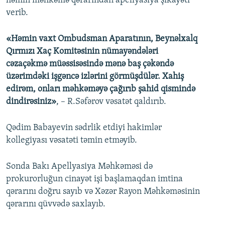
həmin məhkəmə qərarından apellyasiya şikayəti
verib.
«Həmin vaxt Ombudsman Aparatının, Beynəlxalq
Qırmızı Xaç Komitəsinin nümayəndələri
cəzaçəkmə müəssisəsində mənə baş çəkəndə
üzərimdəki işgəncə izlərini görmüşdülər. Xahiş
edirəm, onları məhkəməyə çağırıb şahid qismində
dindirəsiniz»
, – R.Səfərov vəsatət qaldırıb.
Qədim Babayevin sədrlik etdiyi hakimlər
kollegiyası vəsatəti təmin etməyib.
Sonda Bakı Apellyasiya Məhkəməsi də
prokurorluğun cinayət işi başlamaqdan imtina
qərarını doğru sayıb və Xəzər Rayon Məhkəməsinin
qərarını qüvvədə saxlayıb.