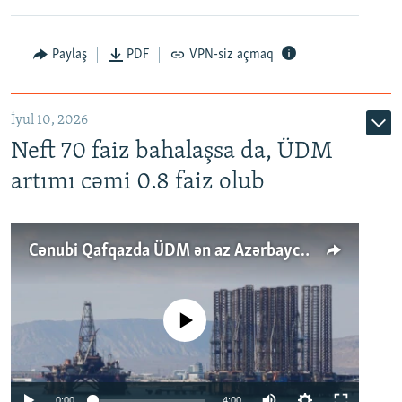
Paylaş
PDF
VPN-siz açmaq
İyul 10, 2026
Neft 70 faiz bahalaşsa da, ÜDM
artımı cəmi 0.8 faiz olub
Cənubi Qafqazda ÜDM ən az Azərbaycanda artır: Qonşuları niyə Bakını qabaqlaya bilir?
No media source currently available
Auto
0:00
4:00