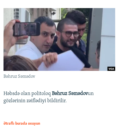
Bəhruz Səmədov
Həbsdə olan politoloq
Bəhruz Səmədov
un
gözlərinin zəiflədiyi bildirilir.
Ətraflı burada oxuyun