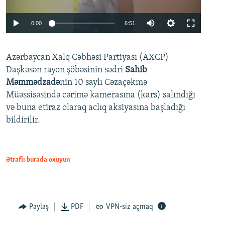
Auto
0:00
6:51
240p
Azərbaycan Xalq Cəbhəsi Partiyası (AXCP)
360p
Daşkəsən rayon şöbəsinin sədri
Sahib
480p
Auto
240p
360p
480p
Məmmədzadə
nin 10 saylı Cəzaçəkmə
720p
Müəssisəsində cərimə kamerasına (kars) salındığı
720p
1080p
və buna etiraz olaraq aclıq aksiyasına başladığı
1080p
bildirilir.
Ətraflı burada oxuyun
Paylaş
PDF
VPN-siz açmaq