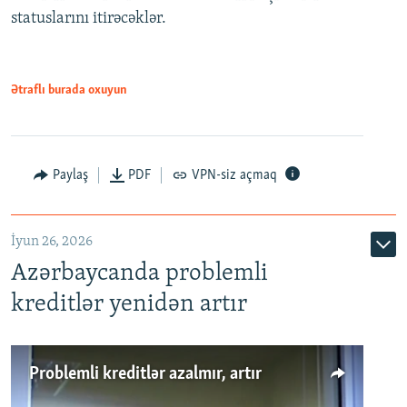
statuslarını itirəcəklər.
1080p
Ətraflı burada oxuyun
Auto
240p
360p
480p
Paylaş
PDF
VPN-siz açmaq
720p
1080p
İyun 26, 2026
Azərbaycanda problemli
kreditlər yenidən artır
Problemli kreditlər azalmır, artır