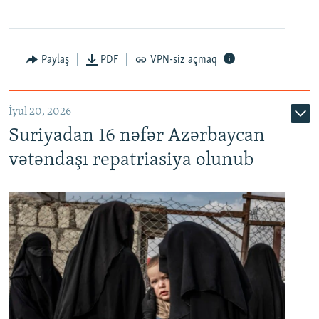
Paylaş
PDF
VPN-siz açmaq
İyul 20, 2026
Auto
240p
360p
480p
Suriyadan 16 nəfər Azərbaycan
720p
1080p
vətəndaşı repatriasiya olunub