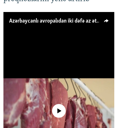
Azərbaycanlı avropalıdan iki dəfə az ət yeyir, amma... 'Qiymət artımı qaçılmazdır'
No media source currently available