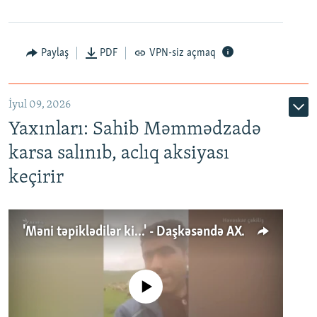
Paylaş
PDF
VPN-siz açmaq
İyul 09, 2026
Yaxınları: Sahib Məmmədzadə
karsa salınıb, aclıq aksiyası
keçirir
'Məni təpiklədilər ki...' - Daşkəsəndə AXCP fəalının yaxınları onun həbsinə etiraz edirlər
No media source currently available