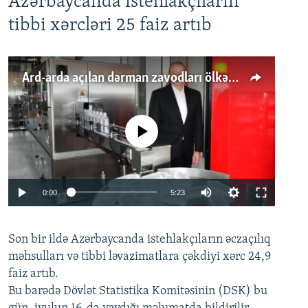
Azərbaycanda istehlakçıların
tibbi xərcləri 25 faiz artıb
Ard-arda açılan dərman zavodları ölkənin tələbatını ödəyirmi?
No media source currently available
Auto
0:00
5:23
240p
Son bir ildə Azərbaycanda istehlakçıların
360p
əczaçılıq
məhsulları və tibbi ləvazimatlara çəkdiyi xərc 24,9
480p
Auto
240p
360p
480p
faiz artıb.
720p
Bu barədə Dövlət Statistika Komitəsinin (DSK) bu
720p
1080p