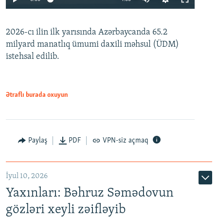
240p
2026-cı ilin ilk yarısında Azərbaycanda 65.2
360p
milyard manatlıq ümumi daxili məhsul (ÜDM)
480p
Auto
240p
360p
480p
istehsal edilib.
720p
720p
1080p
1080p
Ətraflı burada oxuyun
Paylaş
PDF
VPN-siz açmaq
İyul 10, 2026
Yaxınları: Bəhruz Səmədovun
gözləri xeyli zəifləyib