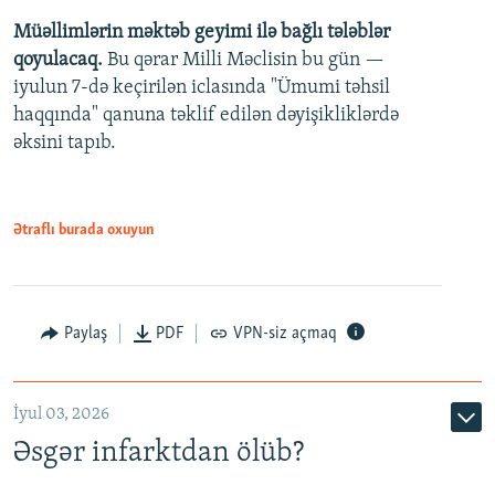
Müəllimlərin məktəb geyimi ilə bağlı tələblər
360p
qoyulacaq.
Bu qərar Milli Məclisin bu gün —
480p
iyulun 7-də keçirilən iclasında "Ümumi təhsil
720p
haqqında" qanuna təklif edilən dəyişikliklərdə
əksini tapıb.
1080p
Ətraflı burada oxuyun
Auto
240p
360p
480p
Paylaş
PDF
VPN-siz açmaq
720p
1080p
İyul 03, 2026
Əsgər infarktdan ölüb?