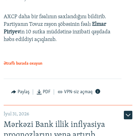
AXCP daha bir fəalının saxlandığını bildirib.
Partiyanın Tovuz rayon şöbəsinin fəalı
Elmar
Piriyev
in 10 sutka müddətinə inzibati qaydada
həbs edildiyi açıqlanıb.
Ətraflı burada oxuyun
Paylaş
PDF
VPN-siz açmaq
İyul 31, 2026
Mərkəzi Bank illik inflyasiya
proqnozlarını yenə artırıb