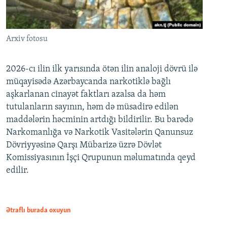
Arxiv fotosu
2026-cı ilin ilk yarısında ötən ilin analoji dövrü ilə
müqayisədə Azərbaycanda narkotiklə bağlı
aşkarlanan cinayət faktları azalsa da həm
tutulanların sayının, həm də müsadirə edilən
maddələrin həcminin artdığı bildirilir. Bu barədə
Narkomanlığa və Narkotik Vasitələrin Qanunsuz
Dövriyyəsinə Qarşı Mübarizə üzrə Dövlət
Komissiyasının İşçi Qrupunun məlumatında qeyd
edilir.
Ətraflı burada oxuyun