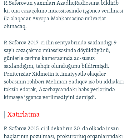
R.Səfərovun yaxınları AzadlıqRadiosuna bildirib
ki, ona cəzaçəkmə müəssisəsində işgəncə verilməsi
ilə əlaqədar Avropa Məhkəməsinə müraciət
olunacaq.
R.Səfərov 2017-ci ilin sentyabrında saxlandığı 9
saylı cəzaçəkmə müəssisəsində döyüldüyünü,
günlərlə cərimə kamerasında ac-susuz
saxlandığını, təhqir olunduğunu bildirmişdi.
Penitensiar Xidmətin ictimaiyyətlə əlaqələr
şöbəsinin rəhbəri Mehman Sadıqov isə bu iddiaları
təkzib edərək, Azərbaycandakı həbs yerlərində
kimsəyə işgəncə verilmədiyini demişdi.
Xatırlatma
R.Səfərov 2015-ci il dekabrın 20-də ölkədə insan
haqlarının pozulması, prokurorluq orqanlarındakı