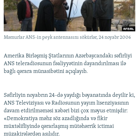
İNFOQRAFIKA
AZƏRBAYCAN ƏDƏBIYYATI KITABXANASI
MISSIYAMIZ
BIZI IZLƏ
KARIKATURA
İSLAM VƏ DEMOKRATIYA
PEŞƏ ETIKASI VƏ JURNALISTIKA STANDARTLARIMIZ
İZ - MƏDƏNIYYƏT PROQRAMI
MATERIALLARIMIZDAN ISTIFADƏ
Məmurlar ANS-in peyk antennasını sökürlər, 24 noyabr 2006
AZADLIQRADIOSU MOBIL TELEFONUNUZDA
RFE/RL-in bütün saytları
BIZIMLƏ ƏLAQƏ
Amerika Birləşmiş Ştatlarının Azərbaycandakı səfirliyi
XƏBƏR BÜLLETENLƏRIMIZ
ANS teleradiosunun fəaliyyətinin dayandırılması ilə
bağlı qərara münasibətini açıqlayıb.
Səfirliyin noyabrın 24-də yaydığı bəyanatında deyilir ki,
ANS Televiziyası və Radiosunun yayım lisenziyasının
davam etdirilməməsi xəbəri bizi çox məyus etmişdir:
«Demokratiya məhz söz azadlığında və fikir
müxtəlifliyində qərarlaşmış mütəhərrik ictimai
müzakirələrdən asılıdır.