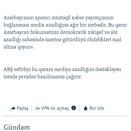
Azərbaycanın aparıcı müstəqil xəbər yayımçısının
bağlanması media azadlığına ağır bir zərbədir. Bu qərar
Azərbaycan hökumətinin demokratik inkişaf və söz
azadlığı sahəsində üzərinə götürdüyü öhdəlikləri sual
altına qoyur».
ABŞ səfirliyi bu qərara mediya azadlığını dəstəkləyən
tərzdə yenidən baxılmasına çağırır.
Paylaş
VPN-siz açmaq
Bizi izlə
Gündəm