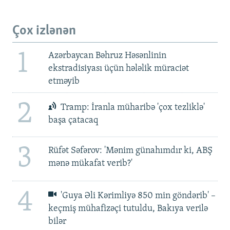
Çox izlənən
1
Azərbaycan Bəhruz Həsənlinin
ekstradisiyası üçün hələlik müraciət
etməyib
2
Tramp: İranla müharibə 'çox tezliklə'
başa çatacaq
3
Rüfət Səfərov: 'Mənim günahımdır ki, ABŞ
mənə mükafat verib?'
4
'Guya Əli Kərimliyə 850 min göndərib' –
keçmiş mühafizəçi tutuldu, Bakıya verilə
bilər