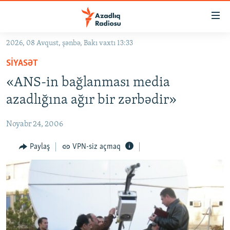
Keçid
linkləri
Əsas
2026, 08 Avqust, şənbə, Bakı vaxtı 13:33
məzmuna
GÜNDƏM
SIYASƏT
qayıt
#İZAHLA
Əsas
«ANS-in bağlanması media
KORRUPSIOMETR
naviqasiyaya
azadlığına ağır bir zərbədir»
qayıt
#ƏSLINDƏ
Axtarışa
Noyabr 24, 2006
FƏRQƏ BAX
keç
QANUNI DOĞRU
Paylaş
VPN-siz açmaq
ARAŞDIRMA
MULTIMEDIA
RADIO ARXIV
VIDEO
HAQQIMIZDA
FOTOQALEREYA
OXU ZALI