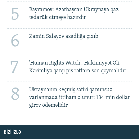
5
Bayramov: Azərbaycan Ukraynaya qaz
tədarük etməyə hazırdır
6
Zamin Salayev azadlığa çıxıb
7
'Human Rights Watch': Hakimiyyət Əli
Kərimliyə qarşı pis rəftara son qoymalıdır
8
Ukraynanın keçmiş səfiri qanunsuz
varlanmada ittiham olunur: 134 min dollar
girov ödəməlidir
BIZI IZLƏ