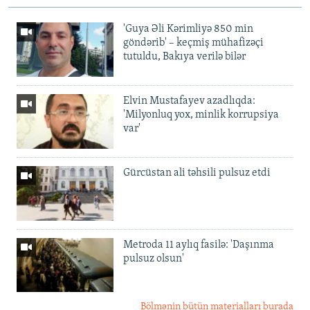
'Guya Əli Kərimliyə 850 min
göndərib' – keçmiş mühafizəçi
tutuldu, Bakıya verilə bilər
Elvin Mustafayev azadlıqda:
'Milyonluq yox, minlik korrupsiya
var'
Gürcüstan ali təhsili pulsuz etdi
Metroda 11 aylıq fasilə: 'Daşınma
pulsuz olsun'
Bölmənin bütün materialları burada