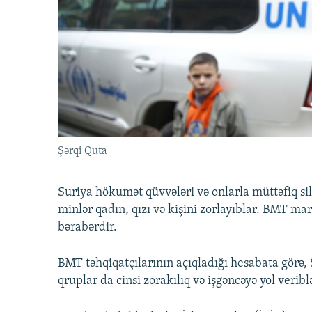
İNFOQRAFIKA
AZƏRBAYCAN ƏDƏBIYYATI KITABXANASI
MISSIYAMIZ
KARIKATURA
İSLAM VƏ DEMOKRATIYA
PEŞƏ ETIKASI VƏ JURNALISTIKA
STANDARTLARIMIZ
İZ - MƏDƏNIYYƏT PROQRAMI
MATERIALLARIMIZDAN ISTIFADƏ
AZADLIQRADIOSU MOBIL TELEFONUNUZDA
BIZIMLƏ ƏLAQƏ
XƏBƏR BÜLLETENLƏRIMIZ
Şərqi Quta
Suriya hökumət qüvvələri və onlarla müttəfiq si
minlər qadın, qızı və kişini zorlayıblar. BMT mar
bərabərdir.
BMT təhqiqatçılarının açıqladığı hesabata görə
qruplar da cinsi zorakılıq və işgəncəyə yol veribl