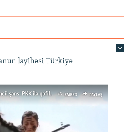
anun layihəsi Türkiyə
Türkiyənin dönüş nöqtəsi, ya Ərdoğana üçüncü şans: PKK ilə qəfil barışıq nə deməkdir?
EMBED
PAYLAŞ