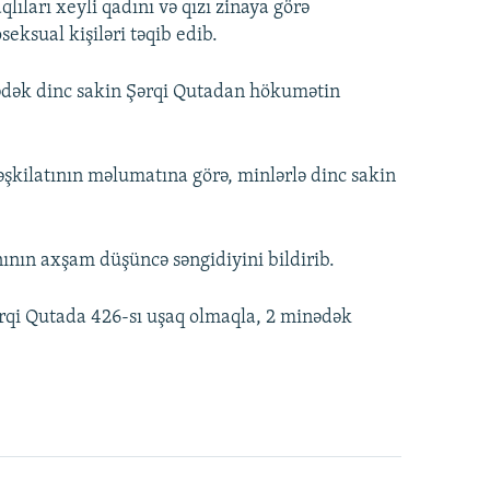
qlıları xeyli qadını və qızı zinaya görə
seksual kişiləri təqib edib.
ədək dinc sakin Şərqi Qutadan hökumətin
şkilatının məlumatına görə, minlərlə dinc sakin
nın axşam düşüncə səngidiyini bildirib.
ərqi Qutada 426-sı uşaq olmaqla, 2 minədək