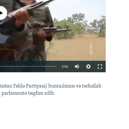
currently available
Auto
5:56
240p
EMBED
PAYLAŞ
tan Fəhlə Partiyası) buraxılması və tərksilah
360p
i parlamentə təqdim edib.
480p
720p
1080p
360p
480p