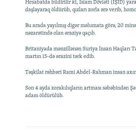
Hesabatda bildirilir ki, İslam Dövləti (İŞİD) yara
daşlayaraq öldürüb, qızları zorla ərə verib, homo
Bu arada yayılmış digər məlumata görə, 20 min
nəzarətində olan əraziyə qaçıb.
Britaniyada mənzillənən Suriya İnsan Haqları Tə
martın 15-də ərazini tərk edib.
Təşkilat rəhbəri Rami Abdel-Rahman insan axını
Son 4 ayda zorakılıqların artması səbəbindən Ş
adam öldürülüb.