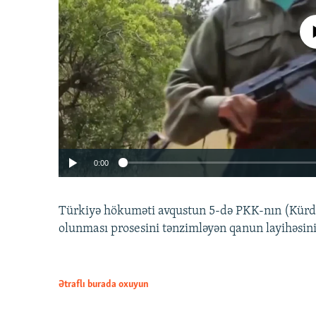
No media source 
0:00
Türkiyə hökuməti avqustun 5-də PKK-nın (Kürdüs
olunması prosesini tənzimləyən qanun layihəsin
Ətraflı burada oxuyun
Auto
240p