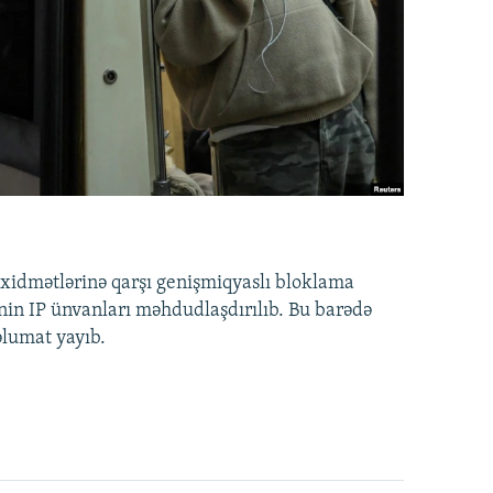
idmətlərinə qarşı genişmiqyaslı bloklama
nin IP ünvanları məhdudlaşdırılıb. Bu barədə
əlumat yayıb.