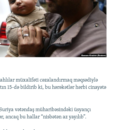
lahlılar müxalifəti cəzalandırmaq məqsədiylə
tın 15-də bildirib ki, bu hərəkətlər hərbi cinayətə
, Suriya vətəndaş müharibəsindəki üsyançı
ər, ancaq bu hallar “nisbətən az yayılıb”.