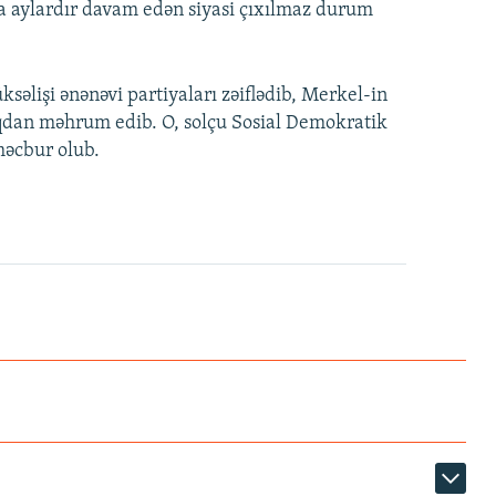
a aylardır davam edən siyasi çıxılmaz durum
səlişi ənənəvi partiyaları zəiflədib, Merkel-in
qdan məhrum edib. O, solçu Sosial Demokratik
məcbur olub.