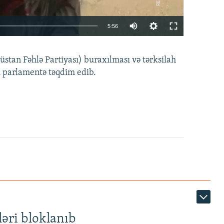
Auto
5:56
240p
EMBED
PAYLAŞ
tan Fəhlə Partiyası) buraxılması və tərksilah
360p
i parlamentə təqdim edib.
480p
720p
1080p
360p
480p
1080p
əri bloklanıb