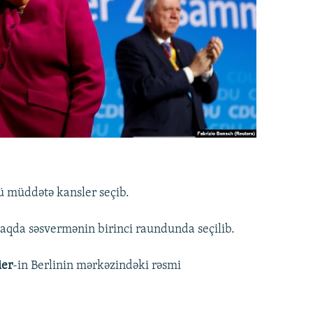
ü müddətə kansler seçib.
taqda səsvermənin birinci raundunda seçilib.
ier
-in Berlinin mərkəzindəki rəsmi