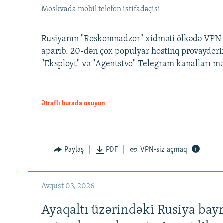
Moskvada mobil telefon istifadəçisi
Rusiyanın "Roskomnadzor" xidməti ölkədə VPN x
aparıb. 20-dən çox populyar hostinq provayderi
"Eksployt" və "Agentstvo" Telegram kanalları m
Ətraflı burada oxuyun
Paylaş
PDF
VPN-siz açmaq
Avqust 03, 2026
Ayaqaltı üzərindəki Rusiya bay