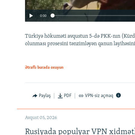
0:00
Türkiyə hökuməti avqustun 5-də PKK-nın (Kürdüs
olunması prosesini tənzimləyən qanun layihəsin
Ətraflı burada oxuyun
Auto
240p
720p
Paylaş
PDF
VPN-siz açmaq
Avqust 05, 2026
Rusiyada populyar VPN xidmətl