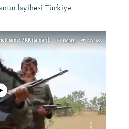
anun layihəsi Türkiyə
Türkiyənin dönüş nöqtəsi, ya Ərdoğana üçüncü şans: PKK ilə qəfil barışıq nə deməkdir?
EMBED
PAYLAŞ
currently available