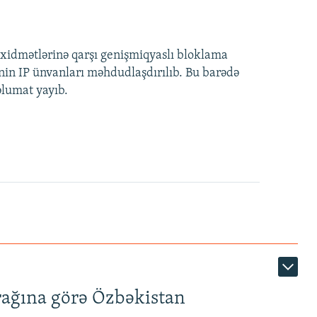
idmətlərinə qarşı genişmiqyaslı bloklama
nin IP ünvanları məhdudlaşdırılıb. Bu barədə
əlumat yayıb.
rağına görə Özbəkistan