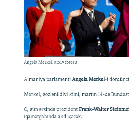
İNFOQRAFIKA
AZƏRBAYCAN ƏDƏBIYYATI KITABXANASI
MISSIYAMIZ
KARIKATURA
İSLAM VƏ DEMOKRATIYA
PEŞƏ ETIKASI VƏ JURNALISTIKA
STANDARTLARIMIZ
İZ - MƏDƏNIYYƏT PROQRAMI
MATERIALLARIMIZDAN ISTIFADƏ
AZADLIQRADIOSU MOBIL TELEFONUNUZDA
BIZIMLƏ ƏLAQƏ
XƏBƏR BÜLLETENLƏRIMIZ
Angela Merkel, arxiv fotosu
Almaniya parlamenti
Angela Merkel
-i dördünc
Merkel, gözlənildiyi kimi, martın 14-də Bundes
O, gün ərzində prezident
Frank-Walter Steinme
iqamətgahında and içəcək.