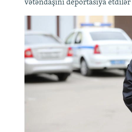
vətəndaşını deportasiya etdilər