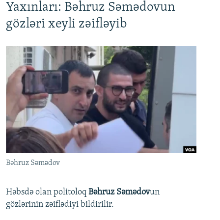
Yaxınları: Bəhruz Səmədovun
gözləri xeyli zəifləyib
Bəhruz Səmədov
Həbsdə olan politoloq
Bəhruz Səmədov
un
gözlərinin zəiflədiyi bildirilir.