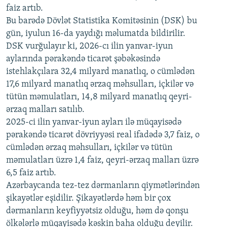
faiz artıb.
720p
Bu barədə Dövlət Statistika Komitəsinin (DSK) bu
720p
1080p
gün, iyulun 16-da yaydığı məlumatda bildirilir.
1080p
DSK vurğulayır ki, 2026-cı ilin yanvar-iyun
aylarında pərakəndə ticarət şəbəkəsində
istehlakçılara 32,4 milyard manatlıq, o cümlədən
17,6 milyard manatlıq ərzaq məhsulları, içkilər və
tütün məmulatları, 14,8 milyard manatlıq qeyri-
ərzaq malları satılıb.
2025-ci ilin yanvar-iyun ayları ilə müqayisədə
pərakəndə ticarət dövriyyəsi real ifadədə 3,7 faiz, o
cümlədən ərzaq məhsulları, içkilər və tütün
məmulatları üzrə 1,4 faiz, qeyri-ərzaq malları üzrə
6,5 faiz artıb.
Azərbaycanda tez-tez dərmanların qiymətlərindən
şikayətlər eşidilir. Şikayətlərdə həm bir çox
dərmanların keyfiyyətsiz olduğu, həm də qonşu
ölkələrlə müqayisədə kəskin baha olduğu deyilir.