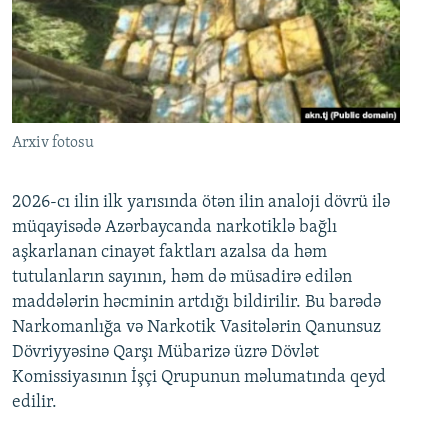
Arxiv fotosu
2026-cı ilin ilk yarısında ötən ilin analoji dövrü ilə
müqayisədə Azərbaycanda narkotiklə bağlı
aşkarlanan cinayət faktları azalsa da həm
tutulanların sayının, həm də müsadirə edilən
maddələrin həcminin artdığı bildirilir. Bu barədə
Narkomanlığa və Narkotik Vasitələrin Qanunsuz
Dövriyyəsinə Qarşı Mübarizə üzrə Dövlət
Komissiyasının İşçi Qrupunun məlumatında qeyd
edilir.