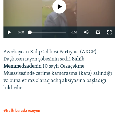
No media source currently available
Auto
0:00
6:51
240p
Azərbaycan Xalq Cəbhəsi Partiyası (AXCP)
360p
Daşkəsən rayon şöbəsinin sədri
Sahib
480p
Auto
240p
360p
480p
Məmmədzadə
nin 10 saylı Cəzaçəkmə
720p
Müəssisəsində cərimə kamerasına (kars) salındığı
720p
1080p
və buna etiraz olaraq aclıq aksiyasına başladığı
1080p
bildirilir.
Ətraflı burada oxuyun