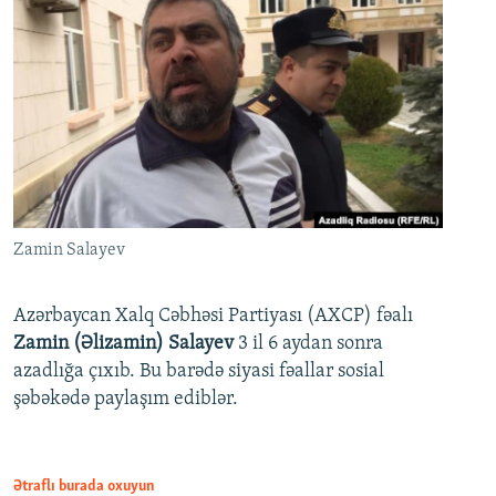
Zamin Salayev
Azərbaycan Xalq Cəbhəsi Partiyası (AXCP) fəalı
Zamin (Əlizamin) Salayev
3 il 6 aydan sonra
azadlığa çıxıb. Bu barədə siyasi fəallar sosial
şəbəkədə paylaşım ediblər.
Ətraflı burada oxuyun