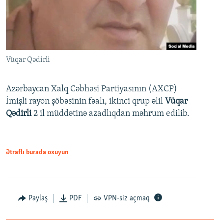
Vüqar Qədirli
Azərbaycan Xalq Cəbhəsi Partiyasının (AXCP)
İmişli rayon şöbəsinin fəalı, ikinci qrup əlil
Vüqar
Qədirli
2 il müddətinə azadlıqdan məhrum edilib.
Ətraflı burada oxuyun
Paylaş
PDF
VPN-siz açmaq