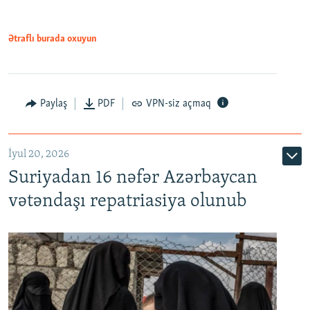
720p
1080p
Ətraflı burada oxuyun
Paylaş
PDF
VPN-siz açmaq
İyul 20, 2026
Auto
240p
360p
480p
Suriyadan 16 nəfər Azərbaycan
720p
1080p
vətəndaşı repatriasiya olunub