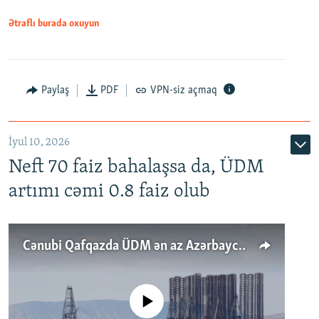
Ətraflı burada oxuyun
Paylaş
PDF
VPN-siz açmaq
İyul 10, 2026
Neft 70 faiz bahalaşsa da, ÜDM
artımı cəmi 0.8 faiz olub
Cənubi Qafqazda ÜDM ən az Azərbaycanda artır: Qonşuları niyə Bakını qabaqlaya bilir?
No media source currently available