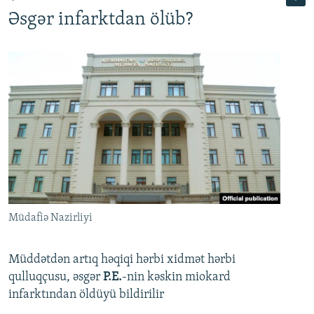
Əsgər infarktdan ölüb?
Müdafiə Nazirliyi
Müddətdən artıq həqiqi hərbi xidmət hərbi
qulluqçusu, əsgər
P.E.
-nin kəskin miokard
infarktından öldüyü bildirilir