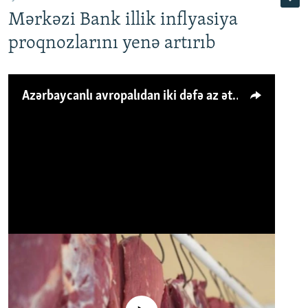
Mərkəzi Bank illik inflyasiya
proqnozlarını yenə artırıb
Azərbaycanlı avropalıdan iki dəfə az ət yeyir, amma... 'Qiymət artımı qaçılmazdır'