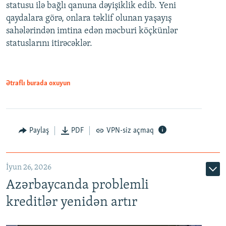
statusu ilə bağlı qanuna dəyişiklik edib. Yeni
480p
qaydalara görə, onlara təklif olunan yaşayış
720p
sahələrindən imtina edən məcburi köçkünlər
statuslarını itirəcəklər.
1080p
Ətraflı burada oxuyun
Auto
240p
360p
480p
Paylaş
PDF
VPN-siz açmaq
720p
1080p
İyun 26, 2026
Azərbaycanda problemli
kreditlər yenidən artır