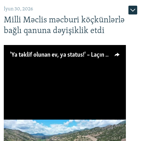
İyun 30, 2026
Milli Məclis məcburi köçkünlərlə
bağlı qanuna dəyişiklik etdi
'Ya təklif olunan ev, ya status!' – Laçın köçkünü: 'Laçından başqa heç hara!'