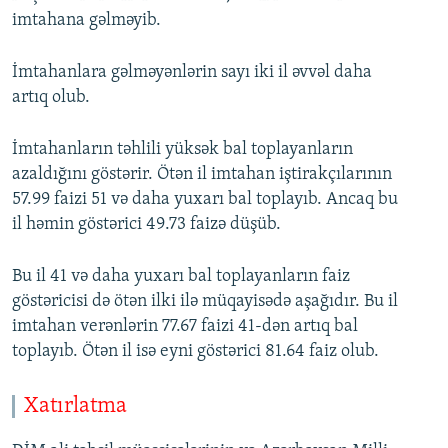
imtahana gəlməyib.
İmtahanlara gəlməyənlərin sayı iki il əvvəl daha
artıq olub.
İmtahanların təhlili yüksək bal toplayanların
azaldığını göstərir. Ötən il imtahan iştirakçılarının
57.99 faizi 51 və daha yuxarı bal toplayıb. Ancaq bu
il həmin göstərici 49.73 faizə düşüb.
Bu il 41 və daha yuxarı bal toplayanların faiz
göstəricisi də ötən ilki ilə müqayisədə aşağıdır. Bu il
imtahan verənlərin 77.67 faizi 41-dən artıq bal
toplayıb. Ötən il isə eyni göstərici 81.64 faiz olub.
Xatırlatma