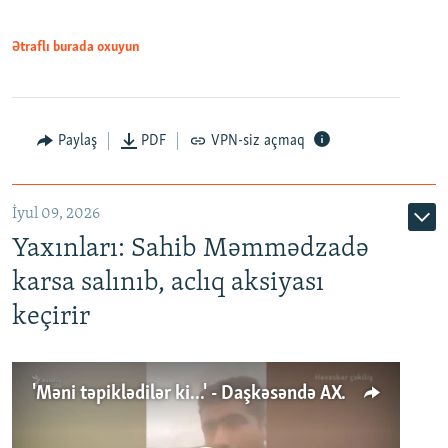
Ətraflı burada oxuyun
Paylaş
PDF
VPN-siz açmaq
İyul 09, 2026
Yaxınları: Sahib Məmmədzadə
karsa salınıb, aclıq aksiyası
keçirir
'Məni təpiklədilər ki...' - Daşkəsəndə AXCP fəalının yaxınları onun həbsinə etiraz edirlər