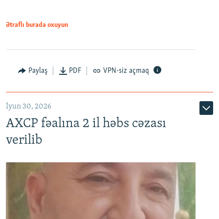
Ətraflı burada oxuyun
Paylaş
PDF
VPN-siz açmaq
İyun 30, 2026
AXCP fəalına 2 il həbs cəzası
verilib