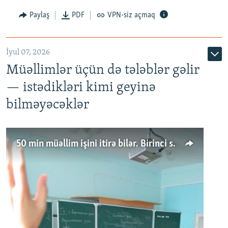
Paylaş
PDF
VPN-siz açmaq
İyul 07, 2026
Müəllimlər üçün də tələblər gəlir
— istədikləri kimi geyinə
bilməyəcəklər
50 min müəllim işini itirə bilər. Birinci sinfə gedənlər azalır