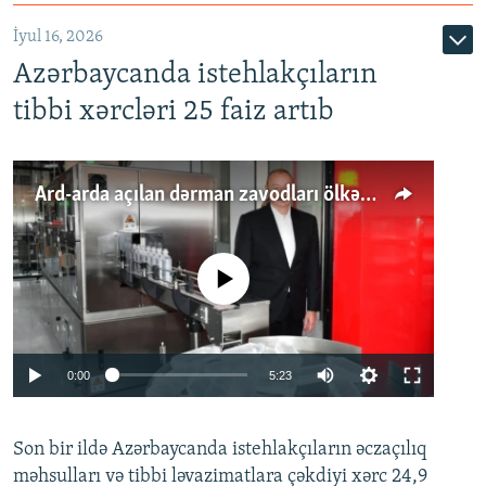
İyul 16, 2026
Azərbaycanda istehlakçıların
tibbi xərcləri 25 faiz artıb
Ard-arda açılan dərman zavodları ölkənin tələbatını ödəyirmi?
No media source currently available
Auto
0:00
5:23
240p
Son bir ildə Azərbaycanda istehlakçıların
360p
əczaçılıq
məhsulları və tibbi ləvazimatlara çəkdiyi xərc 24,9
480p
Auto
240p
360p
480p