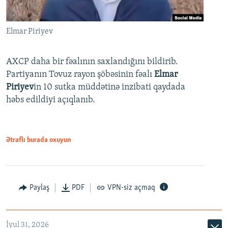
Elmar Piriyev
AXCP daha bir fəalının saxlandığını bildirib.
Partiyanın Tovuz rayon şöbəsinin fəalı
Elmar
Piriyev
in 10 sutka müddətinə inzibati qaydada
həbs edildiyi açıqlanıb.
Ətraflı burada oxuyun
Paylaş
PDF
VPN-siz açmaq
İyul 31, 2026