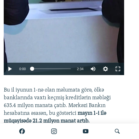
Auto
0:00
2:34
240p
Bu il iyunun 1-nə olan məlumata görə, ölkə
360p
banklarında vaxtı keçmiş kreditlərin məbləği
480p
635.4 milyon manata çatıb. Mərkəzi Bankın
720p
hesabatına əsasən, bu göstərici
mayın 1-i ilə
müqayisədə 21.2 milyon manat artıb.
1080p