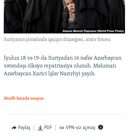
Suriyanın şimalında qaçqın düşərgəsi, arxiv fotosu
İyulun 18 və 19-da Suriyadan 16 nəfər Azərbaycan
vətəndaşı ölkəyə repatriasiya olunub. Məlumatı
Azərbaycan Xarici İşlər Nazirliyi yayıb.
Ətraflı burada oxuyun
Paylaş
PDF
VPN-siz açmaq