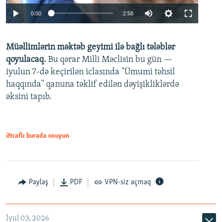
Auto
0:00
2:58
240p
Müəllimlərin məktəb geyimi ilə bağlı tələblər
360p
qoyulacaq.
Bu qərar Milli Məclisin bu gün —
480p
iyulun 7-də keçirilən iclasında "Ümumi təhsil
720p
haqqında" qanuna təklif edilən dəyişikliklərdə
əksini tapıb.
1080p
Ətraflı burada oxuyun
Auto
240p
360p
480p
Paylaş
PDF
VPN-siz açmaq
720p
1080p
İyul 03, 2026