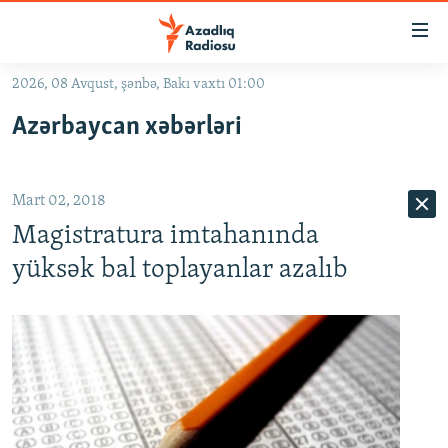
Keçid
linkləri
Əsas
2026, 08 Avqust, şənbə, Bakı vaxtı 01:00
məzmuna
GÜNDƏM
Azərbaycan xəbərləri
qayıt
#İZAHLA
Əsas
KORRUPSIOMETR
naviqasiyaya
Mart 02, 2018
qayıt
#ƏSLINDƏ
Axtarışa
Magistratura imtahanında
FƏRQƏ BAX
keç
yüksək bal toplayanlar azalıb
QANUNI DOĞRU
ARAŞDIRMA
MULTIMEDIA
RADIO ARXIV
VIDEO
HAQQIMIZDA
FOTOQALEREYA
OXU ZALI