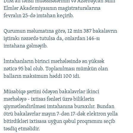
DİM ali təhsil müəssisələrinin və Azərbaycan Milli
Elmlər Akademiyasının magistraturalarına
fevralın 25-də imtahan keçirib.
Qurumun məlumatına görə, 12 min 387 bakalavrın
iştirakı nəzərdə tutulsa da, onlardan 146-sı
imtahana gəlməyib.
İmtahanların birinci mərhələsində ən yüksək
nəticə 95 bal olub. Toplanılması mümkün olan
balların maksimum həddi 100 idi.
Müsabiqə şərtini ödəyən bakalavrlar ikinci
mərhələyə - ixtisas fənləri üzrə biliklərin
qiymətləndirilməsi imtahanına buraxılır. Bundan
ötrü bakalavrlar mayın 7-dən 17-dək elektron yolla
bitirdikləri ixtisasa uyğun qəbul proqramını seçib
təsdiq etməlidir.