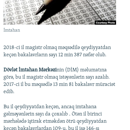
İNFOQRAFIKA
AZƏRBAYCAN ƏDƏBIYYATI KITABXANASI
MISSIYAMIZ
BIZI IZLƏ
KARIKATURA
İSLAM VƏ DEMOKRATIYA
PEŞƏ ETIKASI VƏ JURNALISTIKA STANDARTLARIMIZ
İZ - MƏDƏNIYYƏT PROQRAMI
MATERIALLARIMIZDAN ISTIFADƏ
İmtahan
AZADLIQRADIOSU MOBIL TELEFONUNUZDA
RFE/RL-in bütün saytları
BIZIMLƏ ƏLAQƏ
2018-ci il magistr olmaq məqsədilə qeydiyyatdan
keçən bakalavrların sayı 12 min 387 nəfər olub.
XƏBƏR BÜLLETENLƏRIMIZ
Dövlət İmtahan Mərkəzi
nin (DİM) məlumatına
görə, bu il magistr olmaq istəyənlərin sayı azalıb.
2017-ci il bu məqsədlə 13 min 81 bakalavr müraciət
edib.
Bu il qeydiyyatdan keçən, ancaq imtahana
gəlməyənlərin sayı da çoxalıb . Ötən il birinci
mərhələdə iştirak etməkdən ötrü qeydiyyatdan
keçən bakalavrlardan 109-u, bu il isə 146-sı