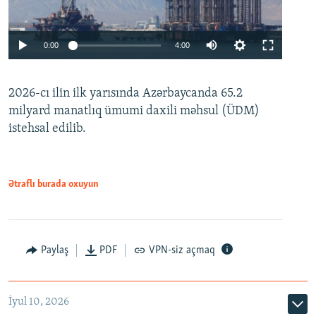
Auto
0:00
4:00
240p
2026-cı ilin ilk yarısında Azərbaycanda 65.2
360p
milyard manatlıq ümumi daxili məhsul (ÜDM)
480p
Auto
240p
360p
480p
istehsal edilib.
720p
720p
1080p
1080p
Ətraflı burada oxuyun
Paylaş
PDF
VPN-siz açmaq
İyul 10, 2026