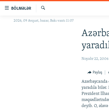
Keçid
BÖLMƏLƏR
linkləri
Axtar
Əsas
2026, 09 Avqust, bazar, Bakı vaxtı 11:07
GÜNDƏM
məzmuna
#İZAHLA
Azərba
qayıt
Əsas
KORRUPSIOMETR
yaradı
naviqasiyaya
#ƏSLINDƏ
qayıt
Axtarışa
FƏRQƏ BAX
Noyabr 22, 2006
keç
QANUNI DOĞRU
Paylaş
ARAŞDIRMA
Azərbaycanda d
MULTIMEDIA
yaradıla bilər
RADIO ARXIV
VIDEO
Prezident İlha
məqsədlərindən 
HAQQIMIZDA
FOTOQALEREYA
OXU ZALI
deyib. O, əlavə