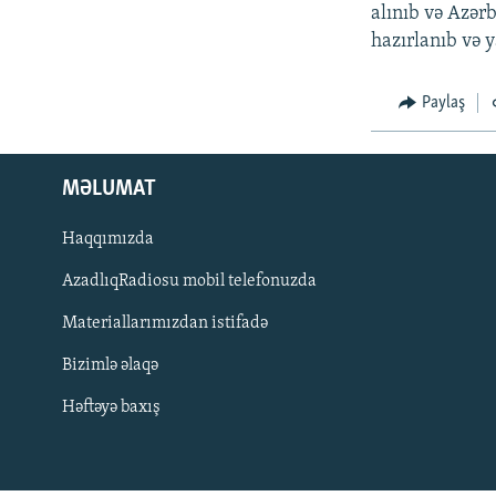
İNFOQRAFIKA
AZƏRBAYCAN ƏDƏBIYYATI KITABXANASI
MISSIYAMIZ
alınıb və Azər
hazırlanıb və 
KARIKATURA
İSLAM VƏ DEMOKRATIYA
PEŞƏ ETIKASI VƏ JURNALISTIKA
STANDARTLARIMIZ
İZ - MƏDƏNIYYƏT PROQRAMI
Paylaş
MATERIALLARIMIZDAN ISTIFADƏ
AZADLIQRADIOSU MOBIL TELEFONUNUZDA
BIZIMLƏ ƏLAQƏ
MƏLUMAT
XƏBƏR BÜLLETENLƏRIMIZ
Haqqımızda
AzadlıqRadiosu mobil telefonuzda
Materiallarımızdan istifadə
Bizimlə əlaqə
Həftəyə baxış
BIZI IZLƏ