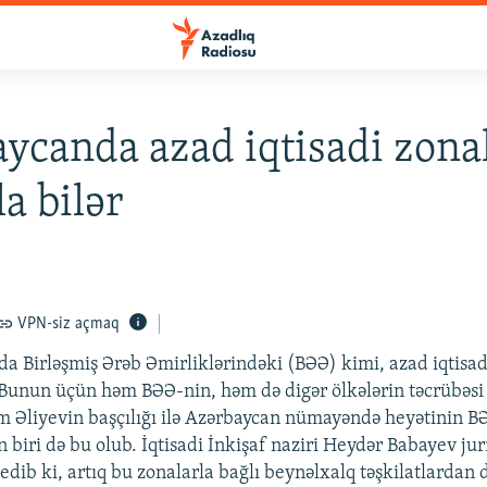
ycanda azad iqtisadi zona
la bilər
VPN-siz açmaq
a Birləşmiş Ərəb Əmirliklərindəki (BƏƏ) kimi, azad iqtisad
. Bunun üçün həm BƏƏ-nin, həm də digər ölkələrin təcrübəsi 
m Əliyevin başçılığı ilə Azərbaycan nümayəndə heyətinin BƏ
biri də bu olub. İqtisadi İnkişaf naziri Heydər Babayev jurn
 edib ki, artıq bu zonalarla bağlı beynəlxalq təşkilatlardan 