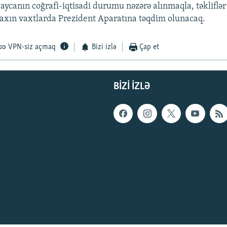
baycanın coğrafi-iqtisadi durumu nəzərə alınmaqla, təkliflər
yaxın vaxtlarda Prezident Aparatına təqdim olunacaq.
VPN-siz açmaq
Bizi izlə
Çap et
BIZI IZLƏ