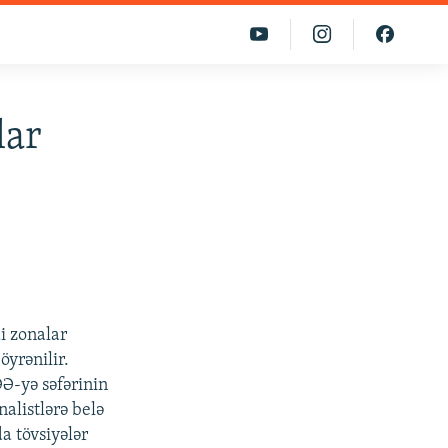
lar
i zonalar
öyrənilir.
Ə-yə səfərinin
alistlərə belə
da tövsiyələr