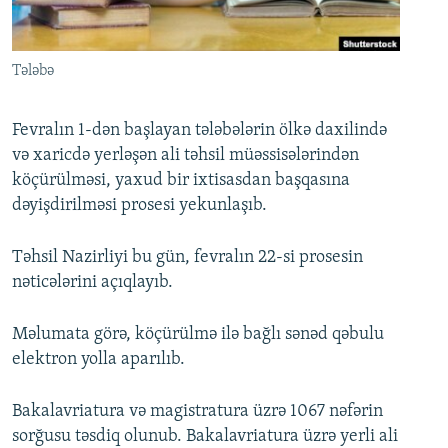
İNFOQRAFIKA
AZƏRBAYCAN ƏDƏBIYYATI KITABXANASI
MISSIYAMIZ
BIZI IZLƏ
KARIKATURA
İSLAM VƏ DEMOKRATIYA
PEŞƏ ETIKASI VƏ JURNALISTIKA STANDARTLARIMIZ
Tələbə
İZ - MƏDƏNIYYƏT PROQRAMI
MATERIALLARIMIZDAN ISTIFADƏ
AZADLIQRADIOSU MOBIL TELEFONUNUZDA
RFE/RL-in bütün saytları
Fevralın 1-dən başlayan tələbələrin ölkə daxilində
və xaricdə yerləşən ali təhsil müəssisələrindən
BIZIMLƏ ƏLAQƏ
köçürülməsi, yaxud bir ixtisasdan başqasına
XƏBƏR BÜLLETENLƏRIMIZ
dəyişdirilməsi prosesi yekunlaşıb.
Təhsil Nazirliyi bu gün, fevralın 22-si prosesin
nəticələrini açıqlayıb.
Məlumata görə, köçürülmə ilə bağlı sənəd qəbulu
elektron yolla aparılıb.
Bakalavriatura və magistratura üzrə 1067 nəfərin
sorğusu təsdiq olunub. Bakalavriatura üzrə yerli ali