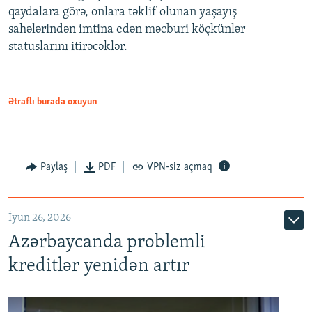
qaydalara görə, onlara təklif olunan yaşayış
720p
sahələrindən imtina edən məcburi köçkünlər
statuslarını itirəcəklər.
1080p
Ətraflı burada oxuyun
Auto
240p
360p
480p
Paylaş
PDF
VPN-siz açmaq
720p
1080p
İyun 26, 2026
Azərbaycanda problemli
kreditlər yenidən artır