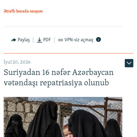
1080p
Ətraflı burada oxuyun
Paylaş
PDF
VPN-siz açmaq
İyul 20, 2026
Auto
240p
360p
480p
Suriyadan 16 nəfər Azərbaycan
720p
1080p
vətəndaşı repatriasiya olunub