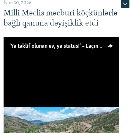
İyun 30, 2026
Milli Məclis məcburi köçkünlərlə
bağlı qanuna dəyişiklik etdi
'Ya təklif olunan ev, ya status!' – Laçın köçkünü: 'Laçından başqa heç hara!'