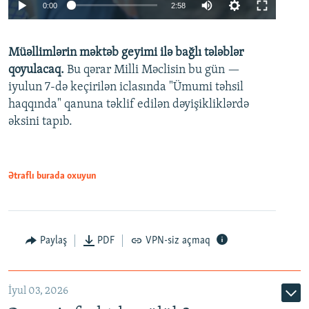
Auto
0:00
2:58
240p
Müəllimlərin məktəb geyimi ilə bağlı tələblər
360p
qoyulacaq.
Bu qərar Milli Məclisin bu gün —
480p
iyulun 7-də keçirilən iclasında "Ümumi təhsil
720p
haqqında" qanuna təklif edilən dəyişikliklərdə
əksini tapıb.
1080p
Ətraflı burada oxuyun
Auto
240p
360p
480p
Paylaş
PDF
VPN-siz açmaq
720p
1080p
İyul 03, 2026