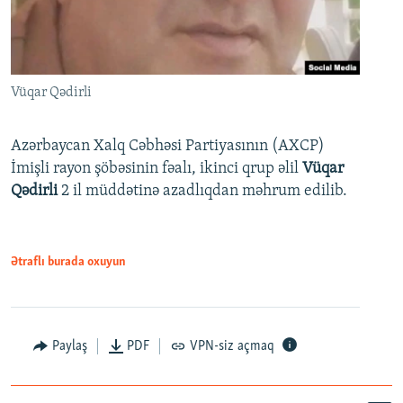
Vüqar Qədirli
Azərbaycan Xalq Cəbhəsi Partiyasının (AXCP)
İmişli rayon şöbəsinin fəalı, ikinci qrup əlil
Vüqar
Qədirli
2 il müddətinə azadlıqdan məhrum edilib.
Ətraflı burada oxuyun
Paylaş
PDF
VPN-siz açmaq