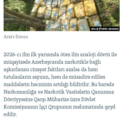
Arxiv fotosu
2026-cı ilin ilk yarısında ötən ilin analoji dövrü ilə
müqayisədə Azərbaycanda narkotiklə bağlı
aşkarlanan cinayət faktları azalsa da həm
tutulanların sayının, həm də müsadirə edilən
maddələrin həcminin artdığı bildirilir. Bu barədə
Narkomanlığa və Narkotik Vasitələrin Qanunsuz
Dövriyyəsinə Qarşı Mübarizə üzrə Dövlət
Komissiyasının İşçi Qrupunun məlumatında qeyd
edilir.