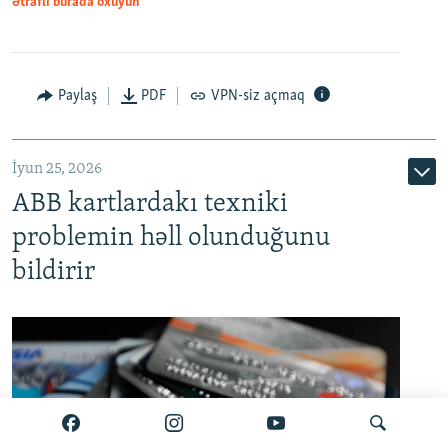
Ətraflı burada oxuyun
Auto
240p
360p
480p
Paylaş
PDF
VPN-siz açmaq
720p
1080p
İyun 25, 2026
ABB kartlardakı texniki
problemin həll olunduğunu
bildirir