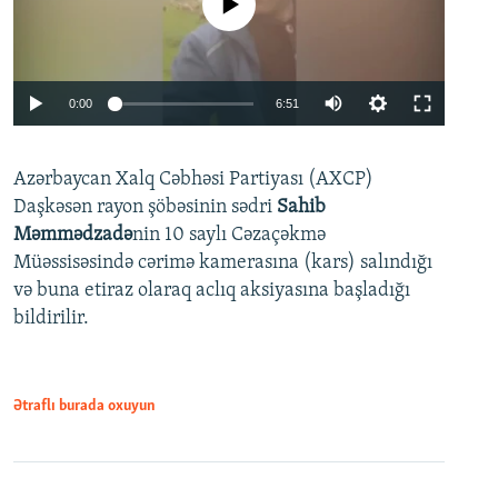
No media source currently available
Auto
0:00
6:51
240p
Azərbaycan Xalq Cəbhəsi Partiyası (AXCP)
360p
Daşkəsən rayon şöbəsinin sədri
Sahib
480p
Auto
240p
360p
480p
Məmmədzadə
nin 10 saylı Cəzaçəkmə
720p
Müəssisəsində cərimə kamerasına (kars) salındığı
720p
1080p
və buna etiraz olaraq aclıq aksiyasına başladığı
1080p
bildirilir.
Ətraflı burada oxuyun