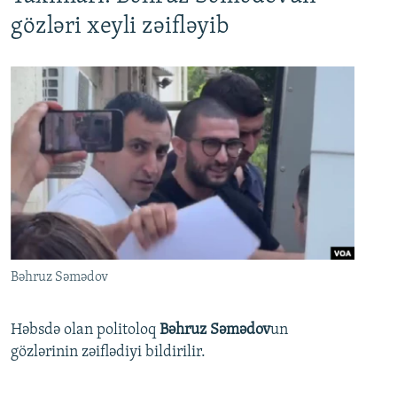
gözləri xeyli zəifləyib
Bəhruz Səmədov
Həbsdə olan politoloq
Bəhruz Səmədov
un
gözlərinin zəiflədiyi bildirilir.