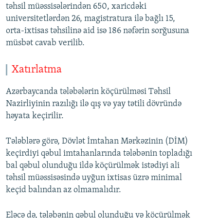
təhsil müəssisələrindən 650, xaricdəki
universitetlərdən 26, magistratura ilə bağlı 15,
orta-ixtisas təhsilinə aid isə 186 nəfərin sorğusuna
müsbət cavab verilib.
Xatırlatma
Azərbaycanda tələbələrin köçürülməsi Təhsil
Nazirliyinin razılığı ilə qış və yay tətili dövründə
həyata keçirilir.
Tələblərə görə, Dövlət İmtahan Mərkəzinin (DİM)
keçirdiyi qəbul imtahanlarında tələbənin topladığı
bal qəbul olunduğu ildə köçürülmək istədiyi ali
təhsil müəssisəsində uyğun ixtisas üzrə minimal
keçid balından az olmamalıdır.
Eləcə də, tələbənin qəbul olunduğu və köçürülmək