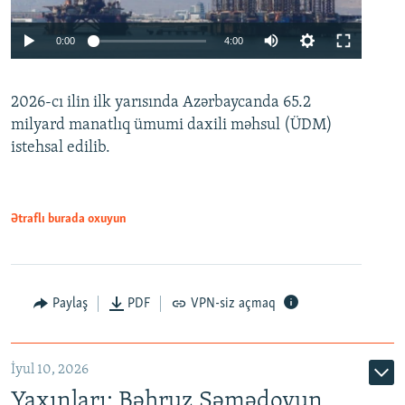
Auto
0:00
4:00
240p
2026-cı ilin ilk yarısında Azərbaycanda 65.2
360p
milyard manatlıq ümumi daxili məhsul (ÜDM)
480p
Auto
240p
360p
480p
istehsal edilib.
720p
720p
1080p
1080p
Ətraflı burada oxuyun
Paylaş
PDF
VPN-siz açmaq
İyul 10, 2026
Yaxınları: Bəhruz Səmədovun