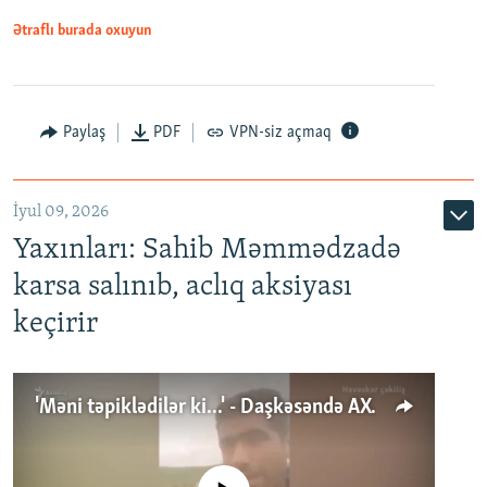
Ətraflı burada oxuyun
Paylaş
PDF
VPN-siz açmaq
İyul 09, 2026
Yaxınları: Sahib Məmmədzadə
karsa salınıb, aclıq aksiyası
keçirir
'Məni təpiklədilər ki...' - Daşkəsəndə AXCP fəalının yaxınları onun həbsinə etiraz edirlər