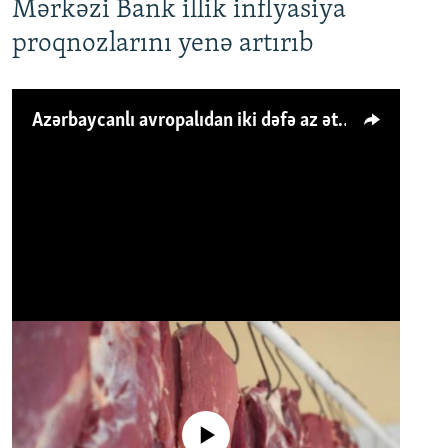
Mərkəzi Bank illik inflyasiya
proqnozlarını yenə artırıb
Azərbaycanlı avropalıdan iki dəfə az ət yeyir, amma... 'Qiymət artımı qaçılmazdır'
No media source currently available