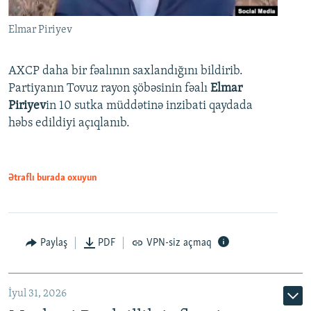
Elmar Piriyev
AXCP daha bir fəalının saxlandığını bildirib.
Partiyanın Tovuz rayon şöbəsinin fəalı
Elmar
Piriyev
in 10 sutka müddətinə inzibati qaydada
həbs edildiyi açıqlanıb.
Ətraflı burada oxuyun
Paylaş
PDF
VPN-siz açmaq
İyul 31, 2026