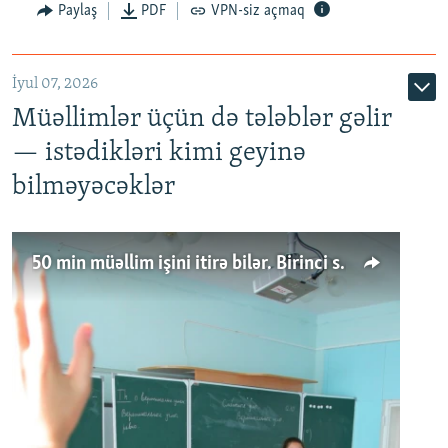
Paylaş
PDF
VPN-siz açmaq
İyul 07, 2026
Müəllimlər üçün də tələblər gəlir
— istədikləri kimi geyinə
bilməyəcəklər
50 min müəllim işini itirə bilər. Birinci sinfə gedənlər azalır