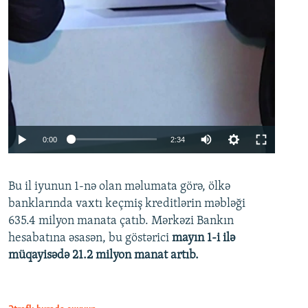
Auto
0:00
2:34
240p
Bu il iyunun 1-nə olan məlumata görə, ölkə
360p
banklarında vaxtı keçmiş kreditlərin məbləği
480p
635.4 milyon manata çatıb. Mərkəzi Bankın
720p
hesabatına əsasən, bu göstərici
mayın 1-i ilə
müqayisədə 21.2 milyon manat artıb.
1080p