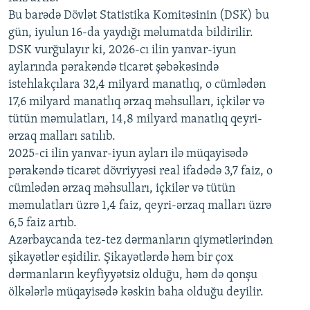
720p
Bu barədə Dövlət Statistika Komitəsinin (DSK) bu
720p
1080p
gün, iyulun 16-da yaydığı məlumatda bildirilir.
1080p
DSK vurğulayır ki, 2026-cı ilin yanvar-iyun
aylarında pərakəndə ticarət şəbəkəsində
istehlakçılara 32,4 milyard manatlıq, o cümlədən
17,6 milyard manatlıq ərzaq məhsulları, içkilər və
tütün məmulatları, 14,8 milyard manatlıq qeyri-
ərzaq malları satılıb.
2025-ci ilin yanvar-iyun ayları ilə müqayisədə
pərakəndə ticarət dövriyyəsi real ifadədə 3,7 faiz, o
cümlədən ərzaq məhsulları, içkilər və tütün
məmulatları üzrə 1,4 faiz, qeyri-ərzaq malları üzrə
6,5 faiz artıb.
Azərbaycanda tez-tez dərmanların qiymətlərindən
şikayətlər eşidilir. Şikayətlərdə həm bir çox
dərmanların keyfiyyətsiz olduğu, həm də qonşu
ölkələrlə müqayisədə kəskin baha olduğu deyilir.