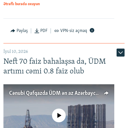
Ətraflı burada oxuyun
Paylaş
PDF
VPN-siz açmaq
İyul 10, 2026
Neft 70 faiz bahalaşsa da, ÜDM
artımı cəmi 0.8 faiz olub
Cənubi Qafqazda ÜDM ən az Azərbaycanda artır: Qonşuları niyə Bakını qabaqlaya bilir?
No media source currently available