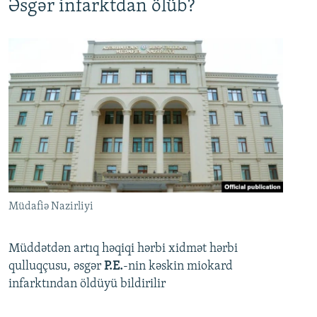
Əsgər infarktdan ölüb?
Müdafiə Nazirliyi
Müddətdən artıq həqiqi hərbi xidmət hərbi
qulluqçusu, əsgər
P.E.
-nin kəskin miokard
infarktından öldüyü bildirilir