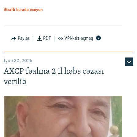
Ətraflı burada oxuyun
Paylaş
PDF
VPN-siz açmaq
İyun 30, 2026
AXCP fəalına 2 il həbs cəzası
verilib