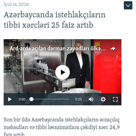
İyul 16, 2026
Azərbaycanda istehlakçıların
tibbi xərcləri 25 faiz artıb
Ard-arda açılan dərman zavodları ölkənin tələbatını ödəyirmi?
No media source currently available
Auto
0:00
5:23
240p
Son bir ildə Azərbaycanda istehlakçıların
360p
əczaçılıq
məhsulları və tibbi ləvazimatlara çəkdiyi xərc 24,9
480p
Auto
240p
360p
480p
faiz artıb.