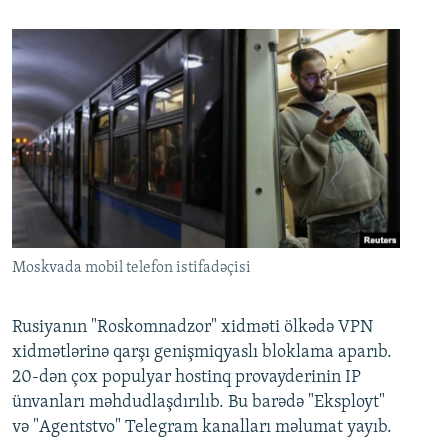
Moskvada mobil telefon istifadəçisi
Rusiyanın "Roskomnadzor" xidməti ölkədə VPN
xidmətlərinə qarşı genişmiqyaslı bloklama aparıb.
20-dən çox populyar hostinq provayderinin IP
ünvanları məhdudlaşdırılıb. Bu barədə "Eksployt"
və "Agentstvo" Telegram kanalları məlumat yayıb.