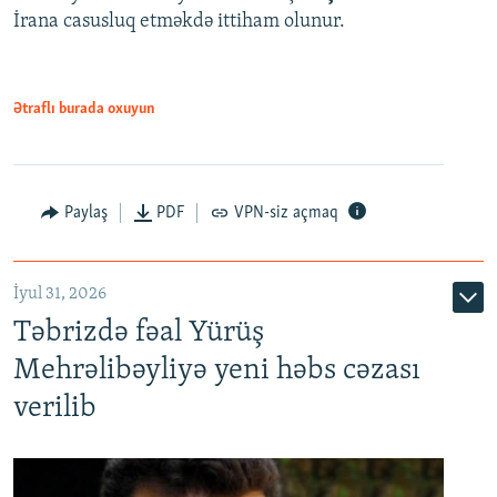
İrana casusluq etməkdə ittiham olunur.
Ətraflı burada oxuyun
Paylaş
PDF
VPN-siz açmaq
İyul 31, 2026
Təbrizdə fəal Yürüş
Mehrəlibəyliyə yeni həbs cəzası
verilib