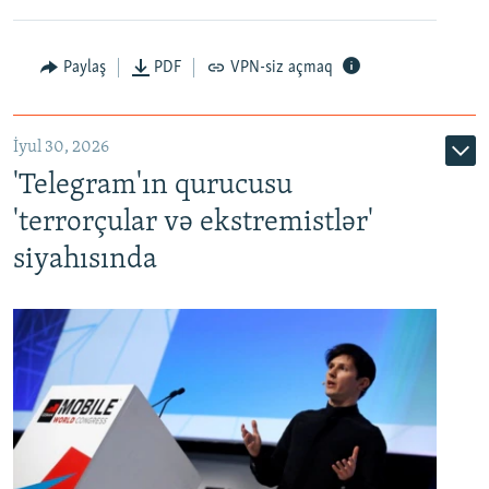
Paylaş
PDF
VPN-siz açmaq
İyul 30, 2026
'Telegram'ın qurucusu
'terrorçular və ekstremistlər'
siyahısında