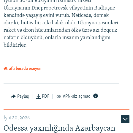
İyulun 30-da Rusiyanın ballistik raketi
Ukraynanın Dnepropetrovsk vilayətinin Radiuşne
kəndində yaşayış evini vurub. Nəticədə, demək
olar ki, bütöv bir ailə həlak olub. Ukrayna rəsmiləri
raket və dron hücumlarından ölkə üzrə azı doqquz
nəfərin öldüyünü, onlarla insanın yaralandığını
bildirirlər.
Ətraflı burada oxuyun
Paylaş
PDF
VPN-siz açmaq
İyul 30, 2026
Odessa yaxınlığında Azərbaycan