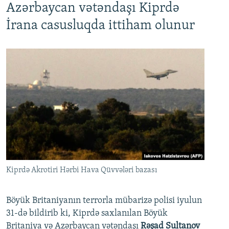
Azərbaycan vətəndaşı Kiprdə
İrana casusluqda ittiham olunur
Kiprdə Akrotiri Hərbi Hava Qüvvələri bazası
Böyük Britaniyanın terrorla mübarizə polisi iyulun
31-də bildirib ki, Kiprdə saxlanılan Böyük
Britaniya və Azərbaycan vətəndaşı
Rəşad Sultanov