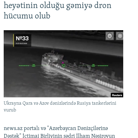
heyətinin olduğu gəmiyə dron
hücumu olub
Ukrayna Qara və Azov dənizlərində Rusiya tankerlərini
vurub
news.az portalı və "Azərbaycan Dənizçilərinə
Dəstək" İctimai Birliyinin sədri İlham Nəsirovun