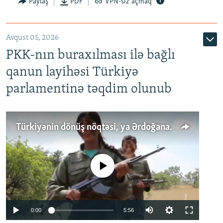
Paylaş
PDF
VPN-siz açmaq
Avqust 05, 2026
PKK-nın buraxılması ilə bağlı
qanun layihəsi Türkiyə
parlamentinə təqdim olunub
Türkiyənin dönüş nöqtəsi, ya Ərdoğana üçüncü şans: PKK ilə qəfil barışıq nə deməkdir?
No media source currently available
Auto
0:00
5:56