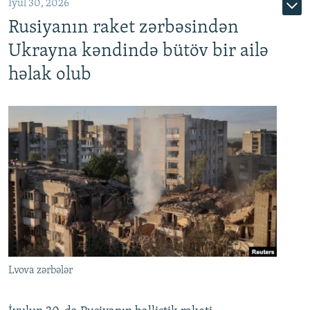
İyul 30, 2026
Rusiyanın raket zərbəsindən
Ukrayna kəndində bütöv bir ailə
həlak olub
Lvova zərbələr