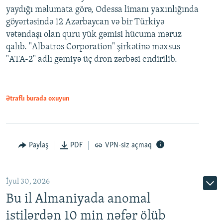
yaydığı məlumata görə, Odessa limanı yaxınlığında
göyərtəsində 12 Azərbaycan və bir Türkiyə
vətəndaşı olan quru yük gəmisi hücuma məruz
qalıb. "Albatros Corporation" şirkətinə məxsus
"ATA-2" adlı gəmiyə üç dron zərbəsi endirilib.
Ətraflı burada oxuyun
Paylaş
PDF
VPN-siz açmaq
İyul 30, 2026
Bu il Almaniyada anomal
istilərdən 10 min nəfər ölüb