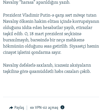
Navalny “harasa” aparıldığını yazıb.
Prezident Vladimir Putin-ə qarşı sərt mövqe tutan
Navalny ölkənin hakim elitası içində korrupsiyanın
olduğunu iddia edən hesabatlar yayıb, etirazlar
təşkil edib. O, 18 mart prezident seçkisinə
buraxılmayıb, barəsində bir neçə məhkəmə
hökmünün olduğunu əsas gətirilib. Siyasətçi həmin
cinayət işlərini qondarma sayır.
Navalny dəfələrlə saxlanıb, icazəsiz aksiyaların
təşkilinə görə qısamüddətli həbs cəzaları çəkib.
Paylaş
VPN-siz açmaq