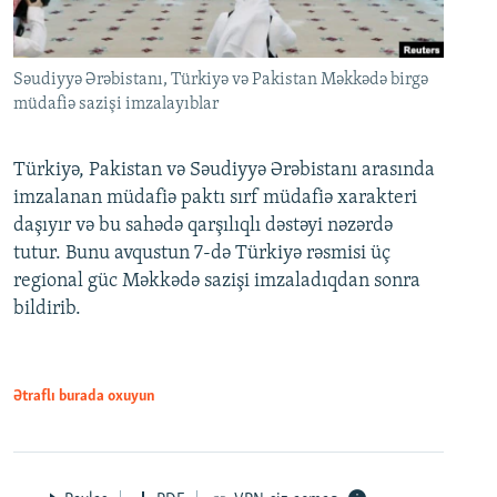
Səudiyyə Ərəbistanı, Türkiyə və Pakistan Məkkədə birgə
müdafiə sazişi imzalayıblar
Türkiyə, Pakistan və Səudiyyə Ərəbistanı arasında
imzalanan müdafiə paktı sırf müdafiə xarakteri
daşıyır və bu sahədə qarşılıqlı dəstəyi nəzərdə
tutur. Bunu avqustun 7-də Türkiyə rəsmisi üç
regional güc Məkkədə sazişi imzaladıqdan sonra
bildirib.
Ətraflı burada oxuyun