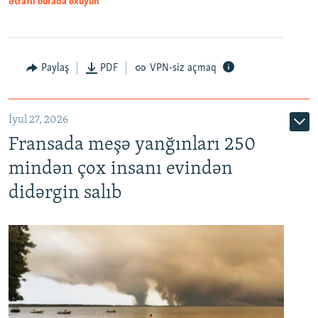
Ətraflı burada oxuyun
Paylaş
PDF
VPN-siz açmaq
İyul 27, 2026
Fransada meşə yanğınları 250
mindən çox insanı evindən
didərgin salıb