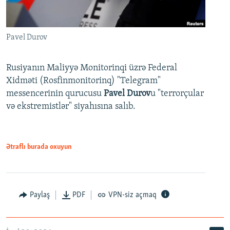
Pavel Durov
Rusiyanın Maliyyə Monitorinqi üzrə Federal
Xidməti (Rosfinmonitorinq) "Telegram"
messencerinin qurucusu
Pavel Durov
u "terrorçular
və ekstremistlər" siyahısına salıb.
Ətraflı burada oxuyun
Paylaş
PDF
VPN-siz açmaq