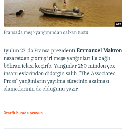
Fransada meşə yanğınından qalxan tüstü
İyulun 27-də Fransa prezidenti
Emmanuel Makron
nəzarətdən çıxmış iri meşə yanğınları ilə bağlı
böhran iclası keçirib. Yanğınlar 250 mindən çox
insanı evlərindən didərgin salıb. "The Associated
Press" yanğınların yayılma sürətinin azalması
əlamətlərinin də olduğunu yazır.
Ətraflı burada oxuyun