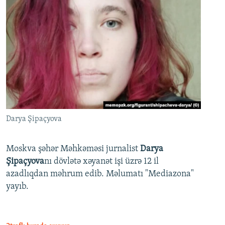
Darya Şipaçyova
Moskva şəhər Məhkəməsi jurnalist
Darya
Şipaçyova
nı dövlətə xəyanət işi üzrə 12 il
azadlıqdan məhrum edib. Məlumatı "Mediazona"
yayıb.