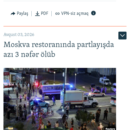
Paylaş
PDF
VPN-siz açmaq
Avqust 03, 2026
Moskva restoranında partlayışda
azı 3 nəfər ölüb