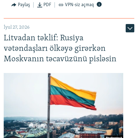
Paylaş
PDF
VPN-siz açmaq
İyul 27, 2026
Litvadan təklif: Rusiya
vətəndaşları ölkəyə girərkən
Moskvanın təcavüzünü pisləsin