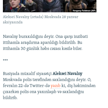
İNFOQRAFIKA
AZƏRBAYCAN ƏDƏBIYYATI KITABXANASI
MISSIYAMIZ
BIZI IZLƏ
KARIKATURA
İSLAM VƏ DEMOKRATIYA
PEŞƏ ETIKASI VƏ JURNALISTIKA STANDARTLARIMIZ
Aleksei Navalny (ortada) Moskvada 28 yanvar
İZ - MƏDƏNIYYƏT PROQRAMI
MATERIALLARIMIZDAN ISTIFADƏ
aksiyasında
AZADLIQRADIOSU MOBIL TELEFONUNUZDA
RFE/RL-in bütün saytları
Navalny buraxıldığını deyir. Ona qarşı inzibati
BIZIMLƏ ƏLAQƏ
ittihamla araşdırma aparıldığı bildirilib. Bu
XƏBƏR BÜLLETENLƏRIMIZ
ittihamla 30 günlük həbs cəzası kəsilə bilər.
***
Rusiyada müxalif siyasətçi
Aleksei Navalny
Moskvada polis tərəfindən saxlandığını deyir. O,
fevralın 22-də Twitter-də
yazıb
ki, diş həkimindən
çıxarkən polis ona yaxınlaşıb və saxlandığnı
bildirib.