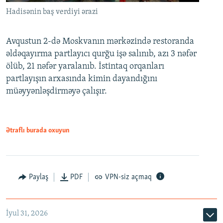
Hadisənin baş verdiyi ərazi
Avqustun 2-də Moskvanın mərkəzində restoranda
əldəqayırma partlayıcı qurğu işə salınıb, azı 3 nəfər
ölüb, 21 nəfər yaralanıb. İstintaq orqanları
partlayışın arxasında kimin dayandığını
müəyyənləşdirməyə çalışır.
Ətraflı burada oxuyun
Paylaş
PDF
VPN-siz açmaq
İyul 31, 2026