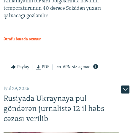
Almaniyanın bir sıra bölgələrində havanın
temperaturunun 40 dərəcə Selsidən yuxarı
qalxacağı gözlənilir.
Ətraflı burada oxuyun
Paylaş
PDF
VPN-siz açmaq
İyul 29, 2026
Rusiyada Ukraynaya pul
göndərən jurnalistə 12 il həbs
cəzası verilib