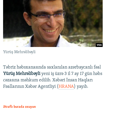
Yürüş Mehrəlibəyli
Təbriz həbsxanasında saxlanılan azərbaycanlı fəal
Yürüş Mehrəlibəyli
yeni iş üzrə 3 il 7 ay 17 gün həbs
cəzasına məhkum edilib. Xəbəri İnsan Haqları
Fəallarının Xəbər Agentliyi (
HRANA
) yayıb.
Ətraflı burada oxuyun