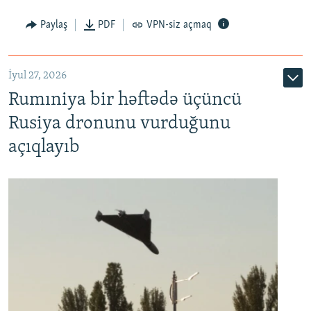
Paylaş
PDF
VPN-siz açmaq
İyul 27, 2026
Rumıniya bir həftədə üçüncü
Rusiya dronunu vurduğunu
açıqlayıb