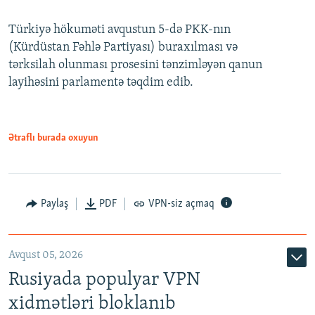
240p
Türkiyə hökuməti avqustun 5-də PKK-nın
360p
(Kürdüstan Fəhlə Partiyası) buraxılması və
480p
Auto
240p
360p
480p
tərksilah olunması prosesini tənzimləyən qanun
720p
layihəsini parlamentə təqdim edib.
720p
1080p
1080p
Ətraflı burada oxuyun
Paylaş
PDF
VPN-siz açmaq
Avqust 05, 2026
Rusiyada populyar VPN
xidmətləri bloklanıb