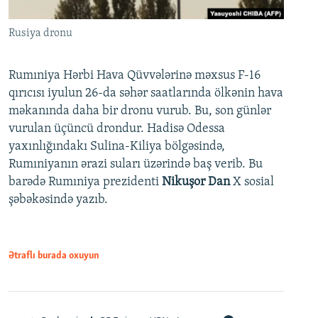
Rusiya dronu
Rumıniya Hərbi Hava Qüvvələrinə məxsus F-16
qırıcısı iyulun 26-da səhər saatlarında ölkənin hava
məkanında daha bir dronu vurub. Bu, son günlər
vurulan üçüncü drondur. Hadisə Odessa
yaxınlığındakı Sulina-Kiliya bölgəsində,
Rumıniyanın ərazi suları üzərində baş verib. Bu
barədə Rumıniya prezidenti
Nikuşor Dan
X sosial
şəbəkəsində yazıb.
Ətraflı burada oxuyun