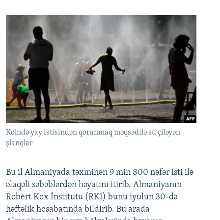
Kölndə yay istisindən qorunmaq məqsədilə su çiləyən
şlanqlar
Bu il Almaniyada təxminən 9 min 800 nəfər isti ilə
əlaqəli səbəblərdən həyatını itirib. Almaniyanın
Robert Kox İnstitutu (RKI) bunu iyulun 30-da
həftəlik hesabatında bildirib. Bu arada