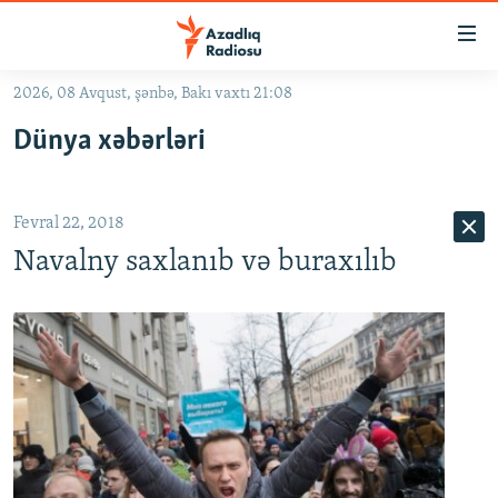
Keçid
linkləri
Əsas
2026, 08 Avqust, şənbə, Bakı vaxtı 21:08
məzmuna
GÜNDƏM
Dünya xəbərləri
qayıt
#İZAHLA
Əsas
KORRUPSIOMETR
naviqasiyaya
Fevral 22, 2018
qayıt
#ƏSLINDƏ
Axtarışa
Navalny saxlanıb və buraxılıb
FƏRQƏ BAX
keç
QANUNI DOĞRU
ARAŞDIRMA
MULTIMEDIA
RADIO ARXIV
VIDEO
HAQQIMIZDA
FOTOQALEREYA
OXU ZALI