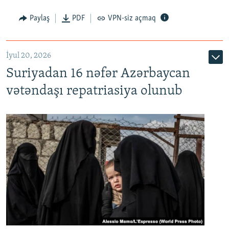
Paylaş
PDF
VPN-siz açmaq
İyul 20, 2026
Auto
240p
360p
480p
Suriyadan 16 nəfər Azərbaycan
720p
1080p
vətəndaşı repatriasiya olunub