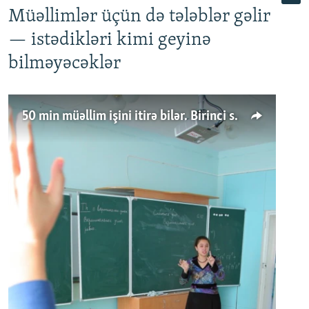
Müəllimlər üçün də tələblər gəlir
— istədikləri kimi geyinə
bilməyəcəklər
50 min müəllim işini itirə bilər. Birinci sinfə gedənlər azalır