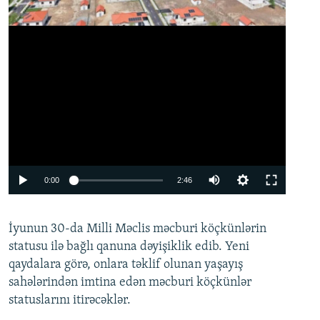
Auto
0:00
2:46
240p
İyunun 30-da Milli Məclis məcburi köçkünlərin
360p
statusu ilə bağlı qanuna dəyişiklik edib. Yeni
480p
qaydalara görə, onlara təklif olunan yaşayış
720p
sahələrindən imtina edən məcburi köçkünlər
statuslarını itirəcəklər.
1080p