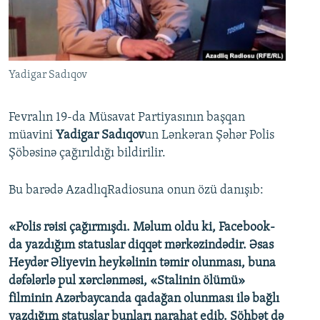
İNFOQRAFIKA
AZƏRBAYCAN ƏDƏBIYYATI KITABXANASI
MISSIYAMIZ
BIZI IZLƏ
KARIKATURA
İSLAM VƏ DEMOKRATIYA
PEŞƏ ETIKASI VƏ JURNALISTIKA STANDARTLARIMIZ
İZ - MƏDƏNIYYƏT PROQRAMI
MATERIALLARIMIZDAN ISTIFADƏ
Yadigar Sadıqov
AZADLIQRADIOSU MOBIL TELEFONUNUZDA
RFE/RL-in bütün saytları
BIZIMLƏ ƏLAQƏ
Fevralın 19-da Müsavat Partiyasının başqan
müavini
Yadigar Sadıqov
un Lənkəran Şəhər Polis
XƏBƏR BÜLLETENLƏRIMIZ
Şöbəsinə çağırıldığı bildirilir.
Bu barədə AzadlıqRadiosuna onun özü danışıb:
«Polis rəisi çağırmışdı. Məlum oldu ki, Facebook-
da yazdığım statuslar diqqət mərkəzindədir. Əsas
Heydər Əliyevin heykəlinin təmir olunması, buna
dəfələrlə pul xərclənməsi, «Stalinin ölümü»
filminin Azərbaycanda qadağan olunması ilə bağlı
yazdığım statuslar bunları narahat edib. Söhbət də