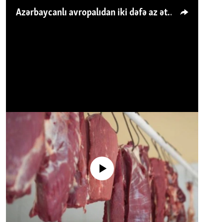
Azərbaycanlı avropalıdan iki dəfə az ət yeyir, amma... 'Qiymət artımı qaçılmazdır'
No media source currently available