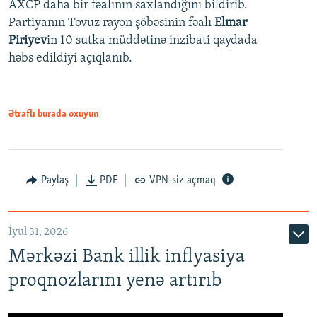
AXCP daha bir fəalının saxlandığını bildirib.
Partiyanın Tovuz rayon şöbəsinin fəalı
Elmar
Piriyev
in 10 sutka müddətinə inzibati qaydada
həbs edildiyi açıqlanıb.
Ətraflı burada oxuyun
Paylaş
PDF
VPN-siz açmaq
İyul 31, 2026
Mərkəzi Bank illik inflyasiya
proqnozlarını yenə artırıb