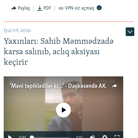
Paylaş
PDF
VPN-siz açmaq
İyul 09, 2026
Yaxınları: Sahib Məmmədzadə
karsa salınıb, aclıq aksiyası
keçirir
'Məni təpiklədilər ki...' - Daşkəsəndə AXCP fəalının yaxınları onun həbsinə etiraz edirlər
No media source currently available
Auto
0:00
6:51