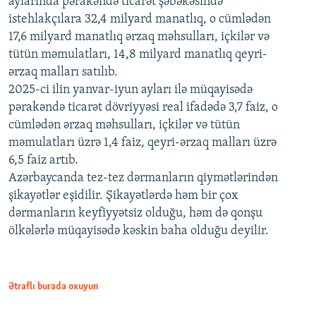
aylarında pərakəndə ticarət şəbəkəsində
istehlakçılara 32,4 milyard manatlıq, o cümlədən
17,6 milyard manatlıq ərzaq məhsulları, içkilər və
tütün məmulatları, 14,8 milyard manatlıq qeyri-
ərzaq malları satılıb.
2025-ci ilin yanvar-iyun ayları ilə müqayisədə
pərakəndə ticarət dövriyyəsi real ifadədə 3,7 faiz, o
cümlədən ərzaq məhsulları, içkilər və tütün
məmulatları üzrə 1,4 faiz, qeyri-ərzaq malları üzrə
6,5 faiz artıb.
Azərbaycanda tez-tez dərmanların qiymətlərindən
şikayətlər eşidilir. Şikayətlərdə həm bir çox
dərmanların keyfiyyətsiz olduğu, həm də qonşu
ölkələrlə müqayisədə kəskin baha olduğu deyilir.
Ətraflı burada oxuyun