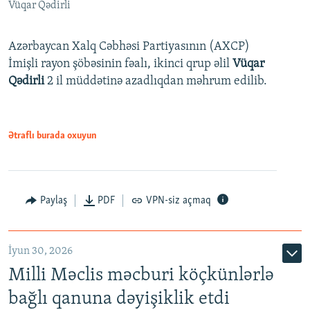
Vüqar Qədirli
Azərbaycan Xalq Cəbhəsi Partiyasının (AXCP)
İmişli rayon şöbəsinin fəalı, ikinci qrup əlil
Vüqar
Qədirli
2 il müddətinə azadlıqdan məhrum edilib.
Ətraflı burada oxuyun
Paylaş
PDF
VPN-siz açmaq
İyun 30, 2026
Milli Məclis məcburi köçkünlərlə
bağlı qanuna dəyişiklik etdi