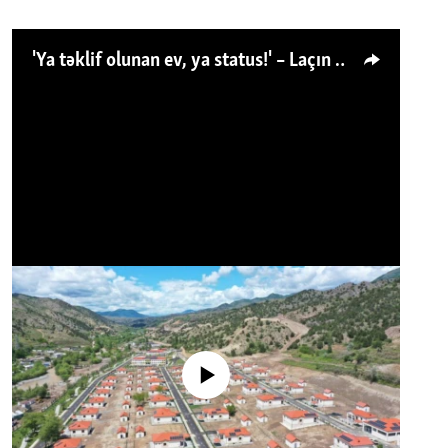
'Ya təklif olunan ev, ya status!' – Laçın köçkünü: 'Laçından başqa heç hara!'
No media source currently available