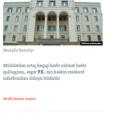
Müdafiə Nazirliyi
Müddətdən artıq həqiqi hərbi xidmət hərbi
qulluqçusu, əsgər
P.E.
-nin kəskin miokard
infarktından öldüyü bildirilir
Ətraflı burada oxuyun