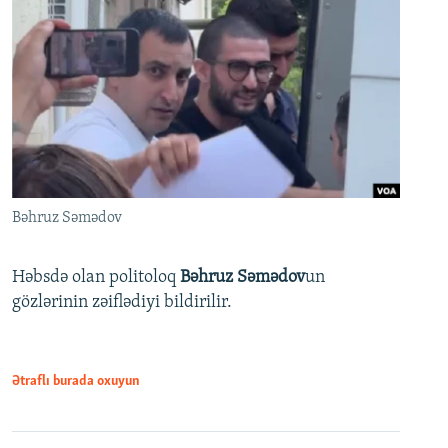
Bəhruz Səmədov
Həbsdə olan politoloq
Bəhruz Səmədov
un
gözlərinin zəiflədiyi bildirilir.
Ətraflı burada oxuyun