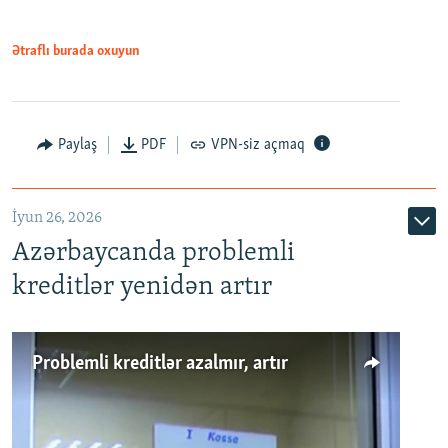
Ətraflı burada oxuyun
Auto
240p
360p
480p
Paylaş
PDF
VPN-siz açmaq
720p
1080p
İyun 26, 2026
Azərbaycanda problemli
kreditlər yenidən artır
Problemli kreditlər azalmır, artır