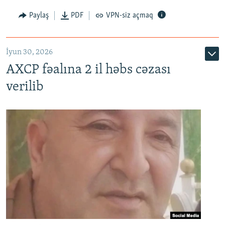
Paylaş
PDF
VPN-siz açmaq
İyun 30, 2026
AXCP fəalına 2 il həbs cəzası
verilib