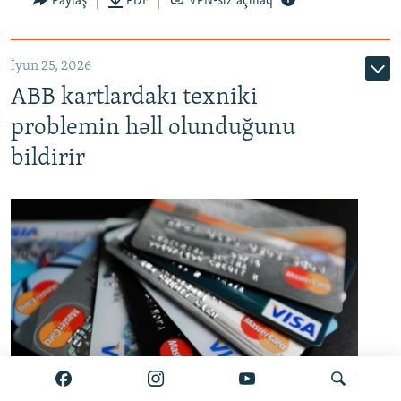
Paylaş
PDF
VPN-siz açmaq
720p
1080p
İyun 25, 2026
ABB kartlardakı texniki
problemin həll olunduğunu
bildirir