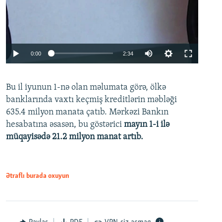
Auto
0:00
2:34
240p
Bu il iyunun 1-nə olan məlumata görə, ölkə
360p
banklarında vaxtı keçmiş kreditlərin məbləği
480p
635.4 milyon manata çatıb. Mərkəzi Bankın
720p
hesabatına əsasən, bu göstərici
mayın 1-i ilə
müqayisədə 21.2 milyon manat artıb.
1080p
Ətraflı burada oxuyun
Auto
240p
360p
480p