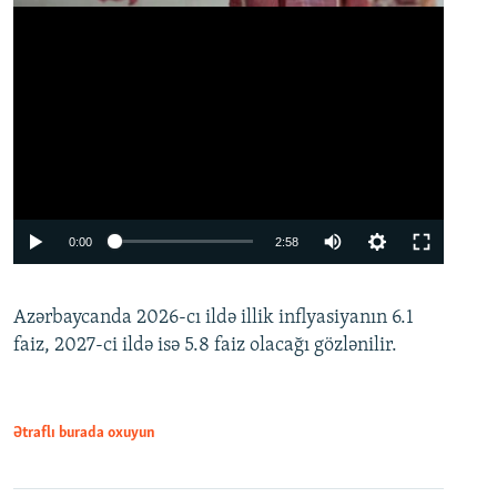
Auto
0:00
2:58
240p
Azərbaycanda 2026-cı ildə illik inflyasiyanın 6.1
360p
faiz, 2027-ci ildə isə 5.8 faiz olacağı gözlənilir.
480p
720p
1080p
Ətraflı burada oxuyun