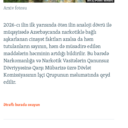
Arxiv fotosu
2026-cı ilin ilk yarısında ötən ilin analoji dövrü ilə
müqayisədə Azərbaycanda narkotiklə bağlı
aşkarlanan cinayət faktları azalsa da həm
tutulanların sayının, həm də müsadirə edilən
maddələrin həcminin artdığı bildirilir. Bu barədə
Narkomanlığa və Narkotik Vasitələrin Qanunsuz
Dövriyyəsinə Qarşı Mübarizə üzrə Dövlət
Komissiyasının İşçi Qrupunun məlumatında qeyd
edilir.
Ətraflı burada oxuyun