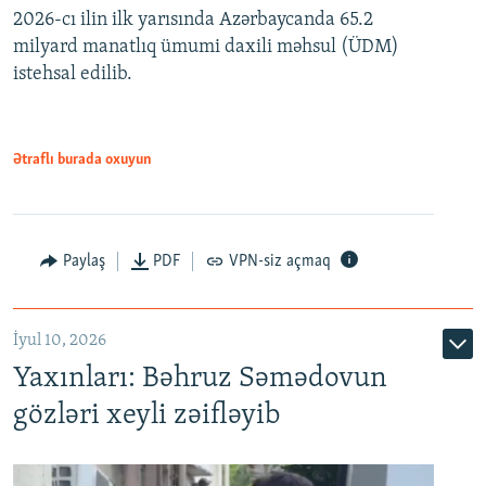
2026-cı ilin ilk yarısında Azərbaycanda 65.2
360p
milyard manatlıq ümumi daxili məhsul (ÜDM)
480p
Auto
240p
360p
480p
istehsal edilib.
720p
720p
1080p
1080p
Ətraflı burada oxuyun
Paylaş
PDF
VPN-siz açmaq
İyul 10, 2026
Yaxınları: Bəhruz Səmədovun
gözləri xeyli zəifləyib