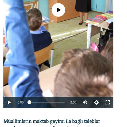
No media source currently available
Auto
0:00
2:58
240p
Müəllimlərin məktəb geyimi ilə bağlı tələblər
360p