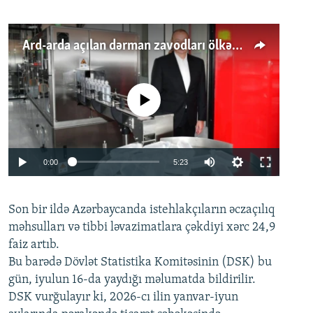
Ard-arda açılan dərman zavodları ölkənin tələbatını ödəyirmi?
No media source currently available
Auto
0:00
5:23
240p
Son bir ildə Azərbaycanda istehlakçıların
360p
əczaçılıq
məhsulları və tibbi ləvazimatlara çəkdiyi xərc 24,9
480p
Auto
240p
360p
480p
faiz artıb.
720p
Bu barədə Dövlət Statistika Komitəsinin (DSK) bu
720p
1080p
gün, iyulun 16-da yaydığı məlumatda bildirilir.
1080p
DSK vurğulayır ki, 2026-cı ilin yanvar-iyun