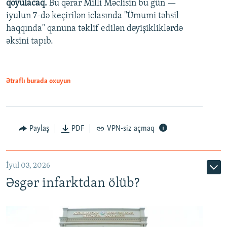
qoyulacaq.
Bu qərar Milli Məclisin bu gün —
480p
iyulun 7-də keçirilən iclasında "Ümumi təhsil
720p
haqqında" qanuna təklif edilən dəyişikliklərdə
əksini tapıb.
1080p
Ətraflı burada oxuyun
Auto
240p
360p
480p
Paylaş
PDF
VPN-siz açmaq
720p
1080p
İyul 03, 2026
Əsgər infarktdan ölüb?