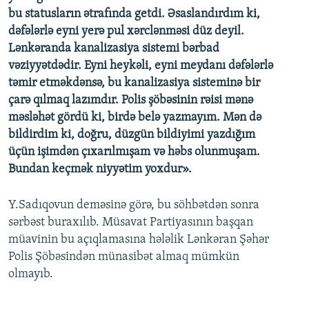
bu statusların ətrafında getdi. Əsaslandırdım ki,
dəfələrlə eyni yerə pul xərclənməsi düz deyil.
Lənkəranda kanalizasiya sistemi bərbad
vəziyyətdədir. Eyni heykəli, eyni meydanı dəfələrlə
təmir etməkdənsə, bu kanalizasiya sisteminə bir
çarə qılmaq lazımdır. Polis şöbəsinin rəisi mənə
məsləhət gördü ki, birdə belə yazmayım. Mən də
bildirdim ki, doğru, düzgün bildiyimi yazdığım
üçün işimdən çıxarılmışam və həbs olunmuşam.
Bundan keçmək niyyətim yoxdur».
Y.Sadıqovun deməsinə görə, bu söhbətdən sonra
sərbəst buraxılıb. Müsavat Partiyasının başqan
müavinin bu açıqlamasına hələlik Lənkəran Şəhər
Polis Şöbəsindən münasibət almaq mümkün
olmayıb.