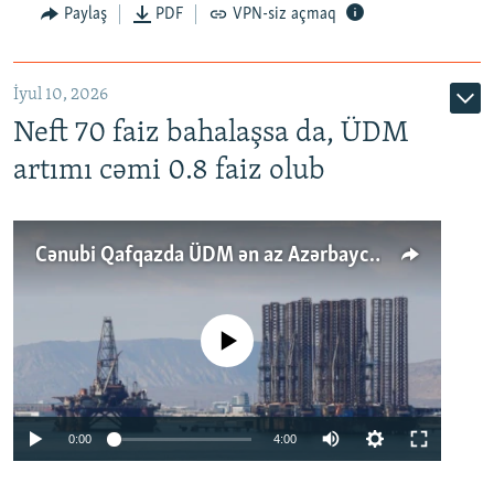
Paylaş
PDF
VPN-siz açmaq
İyul 10, 2026
Neft 70 faiz bahalaşsa da, ÜDM
artımı cəmi 0.8 faiz olub
Cənubi Qafqazda ÜDM ən az Azərbaycanda artır: Qonşuları niyə Bakını qabaqlaya bilir?
No media source currently available
Auto
0:00
4:00
240p