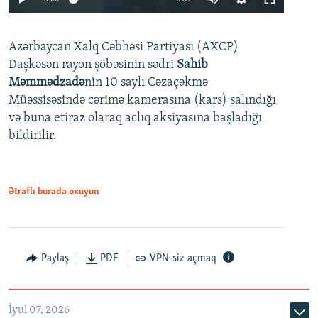
240p
Azərbaycan Xalq Cəbhəsi Partiyası (AXCP)
360p
Daşkəsən rayon şöbəsinin sədri
Sahib
480p
Auto
240p
360p
480p
Məmmədzadə
nin 10 saylı Cəzaçəkmə
720p
Müəssisəsində cərimə kamerasına (kars) salındığı
720p
1080p
və buna etiraz olaraq aclıq aksiyasına başladığı
1080p
bildirilir.
Ətraflı burada oxuyun
Paylaş
PDF
VPN-siz açmaq
İyul 07, 2026