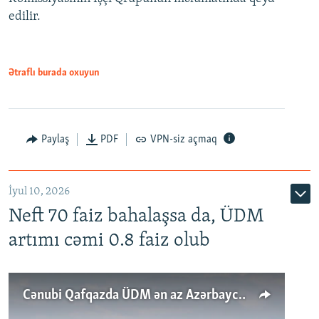
edilir.
Ətraflı burada oxuyun
Paylaş
PDF
VPN-siz açmaq
İyul 10, 2026
Neft 70 faiz bahalaşsa da, ÜDM
artımı cəmi 0.8 faiz olub
Cənubi Qafqazda ÜDM ən az Azərbaycanda artır: Qonşuları niyə Bakını qabaqlaya bilir?