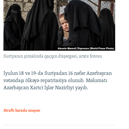
Suriyanın şimalında qaçqın düşərgəsi, arxiv fotosu
İyulun 18 və 19-da Suriyadan 16 nəfər Azərbaycan
vətəndaşı ölkəyə repatriasiya olunub. Məlumatı
Azərbaycan Xarici İşlər Nazirliyi yayıb.
Ətraflı burada oxuyun