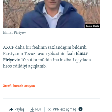
Elmar Piriyev
AXCP daha bir fəalının saxlandığını bildirib.
Partiyanın Tovuz rayon şöbəsinin fəalı
Elmar
Piriyev
in 10 sutka müddətinə inzibati qaydada
həbs edildiyi açıqlanıb.
Ətraflı burada oxuyun
Paylaş
PDF
VPN-siz açmaq