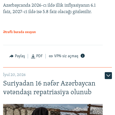
Azərbaycanda 2026-cı ildə illik inflyasiyanın 6.1
360p
faiz, 2027-ci ildə isə 5.8 faiz olacağı gözlənilir.
480p
720p
1080p
Ətraflı burada oxuyun
Paylaş
PDF
VPN-siz açmaq
İyul 20, 2026
Auto
240p
360p
480p
Suriyadan 16 nəfər Azərbaycan
720p
1080p
vətəndaşı repatriasiya olunub