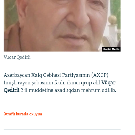
Vüqar Qədirli
Azərbaycan Xalq Cəbhəsi Partiyasının (AXCP)
İmişli rayon şöbəsinin fəalı, ikinci qrup əlil
Vüqar
Qədirli
2 il müddətinə azadlıqdan məhrum edilib.
Ətraflı burada oxuyun