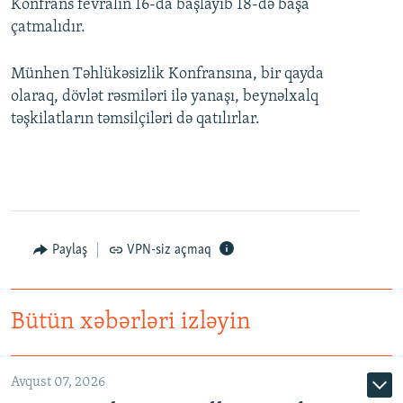
Konfrans fevralın 16-da başlayıb 18-də başa
çatmalıdır.
Münhen Təhlükəsizlik Konfransına, bir qayda
olaraq, dövlət rəsmiləri ilə yanaşı, beynəlxalq
təşkilatların təmsilçiləri də qatılırlar.
Paylaş
VPN-siz açmaq
Bütün xəbərləri izləyin
Avqust 07, 2026