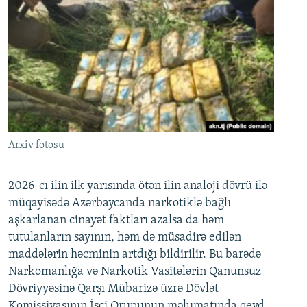
Arxiv fotosu
2026-cı ilin ilk yarısında ötən ilin analoji dövrü ilə
müqayisədə Azərbaycanda narkotiklə bağlı
aşkarlanan cinayət faktları azalsa da həm
tutulanların sayının, həm də müsadirə edilən
maddələrin həcminin artdığı bildirilir. Bu barədə
Narkomanlığa və Narkotik Vasitələrin Qanunsuz
Dövriyyəsinə Qarşı Mübarizə üzrə Dövlət
Komissiyasının İşçi Qrupunun məlumatında qeyd