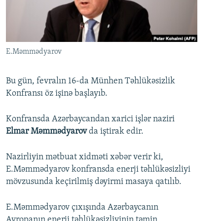
İNFOQRAFIKA
AZƏRBAYCAN ƏDƏBIYYATI KITABXANASI
MISSIYAMIZ
BIZI IZLƏ
KARIKATURA
İSLAM VƏ DEMOKRATIYA
PEŞƏ ETIKASI VƏ JURNALISTIKA STANDARTLARIMIZ
İZ - MƏDƏNIYYƏT PROQRAMI
MATERIALLARIMIZDAN ISTIFADƏ
E.Məmmədyarov
AZADLIQRADIOSU MOBIL TELEFONUNUZDA
RFE/RL-in bütün saytları
BIZIMLƏ ƏLAQƏ
Bu gün, fevralın 16-da Münhen Təhlükəsizlik
Konfransı öz işinə başlayıb.
XƏBƏR BÜLLETENLƏRIMIZ
Konfransda Azərbaycandan xarici işlər naziri
Elmar Məmmədyarov
da iştirak edir.
Nazirliyin mətbuat xidməti xəbər verir ki,
E.Məmmədyarov konfransda enerji təhlükəsizliyi
mövzusunda keçirilmiş dəyirmi masaya qatılıb.
E.Məmmədyarov çıxışında Azərbaycanın
Avropanın enerji təhlükəsizliyinin təmin