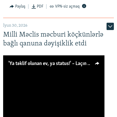
Paylaş
PDF
VPN-siz açmaq
İyun 30, 2026
Milli Məclis məcburi köçkünlərlə
bağlı qanuna dəyişiklik etdi
'Ya təklif olunan ev, ya status!' – Laçın köçkünü: 'Laçından başqa heç hara!'