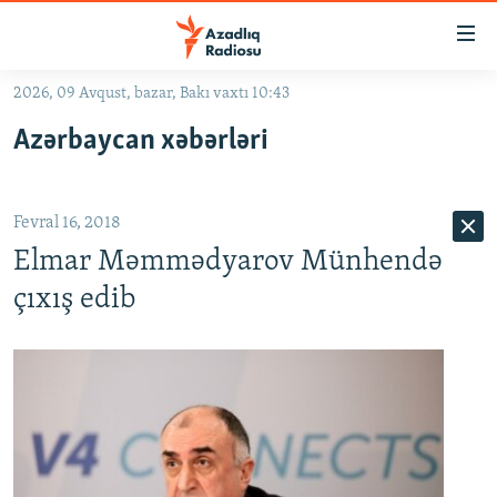
Keçid
linkləri
Əsas
2026, 09 Avqust, bazar, Bakı vaxtı 10:43
məzmuna
GÜNDƏM
Azərbaycan xəbərləri
qayıt
#İZAHLA
Əsas
KORRUPSIOMETR
naviqasiyaya
Fevral 16, 2018
qayıt
#ƏSLINDƏ
Axtarışa
Elmar Məmmədyarov Münhendə
FƏRQƏ BAX
keç
çıxış edib
QANUNI DOĞRU
ARAŞDIRMA
MULTIMEDIA
RADIO ARXIV
VIDEO
HAQQIMIZDA
FOTOQALEREYA
OXU ZALI