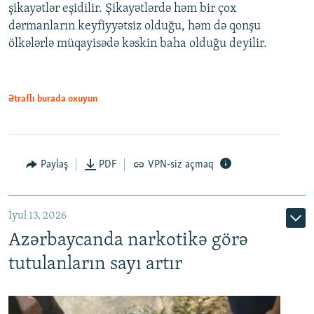
şikayətlər eşidilir. Şikayətlərdə həm bir çox
dərmanların keyfiyyətsiz olduğu, həm də qonşu
ölkələrlə müqayisədə kəskin baha olduğu deyilir.
Ətraflı burada oxuyun
Paylaş
PDF
VPN-siz açmaq
İyul 13, 2026
Azərbaycanda narkotikə görə
tutulanların sayı artır