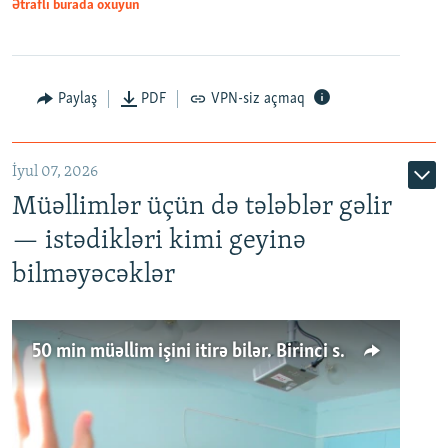
Ətraflı burada oxuyun
Paylaş
PDF
VPN-siz açmaq
İyul 07, 2026
Müəllimlər üçün də tələblər gəlir
— istədikləri kimi geyinə
bilməyəcəklər
50 min müəllim işini itirə bilər. Birinci sinfə gedənlər azalır