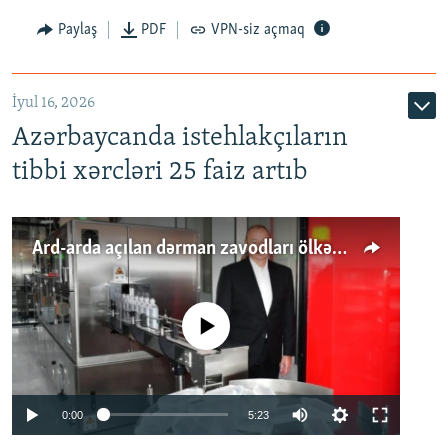
Paylaş
PDF
VPN-siz açmaq
İyul 16, 2026
Azərbaycanda istehlakçıların
tibbi xərcləri 25 faiz artıb
Ard-arda açılan dərman zavodları ölkənin tələbatını ödəyirmi?
No media source currently available
Auto
0:00
5:23
240p