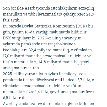
Son bir ildə Azərbaycanda istehlakçıların
360p
əczaçılıq
məhsulları və tibbi ləvazimatlara çəkdiyi xərc 24,9
480p
Auto
240p
360p
480p
faiz artıb.
720p
Bu barədə Dövlət Statistika Komitəsinin (DSK) bu
720p
1080p
gün, iyulun 16-da yaydığı məlumatda bildirilir.
1080p
DSK vurğulayır ki, 2026-cı ilin yanvar-iyun
aylarında pərakəndə ticarət şəbəkəsində
istehlakçılara 32,4 milyard manatlıq, o cümlədən
17,6 milyard manatlıq ərzaq məhsulları, içkilər və
tütün məmulatları, 14,8 milyard manatlıq qeyri-
ərzaq malları satılıb.
2025-ci ilin yanvar-iyun ayları ilə müqayisədə
pərakəndə ticarət dövriyyəsi real ifadədə 3,7 faiz, o
cümlədən ərzaq məhsulları, içkilər və tütün
məmulatları üzrə 1,4 faiz, qeyri-ərzaq malları üzrə
6,5 faiz artıb.
Azərbaycanda tez-tez dərmanların qiymətlərindən