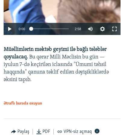
Auto
0:00
2:58
240p
Müəllimlərin məktəb geyimi ilə bağlı tələblər
360p
qoyulacaq.
Bu qərar Milli Məclisin bu gün —
480p
iyulun 7-də keçirilən iclasında "Ümumi təhsil
720p
haqqında" qanuna təklif edilən dəyişikliklərdə
əksini tapıb.
1080p
Ətraflı burada oxuyun
Auto
240p
360p
480p
Paylaş
PDF
VPN-siz açmaq