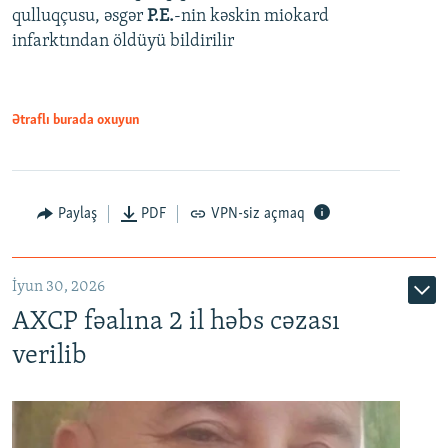
qulluqçusu, əsgər
P.E.
-nin kəskin miokard
infarktından öldüyü bildirilir
Ətraflı burada oxuyun
Paylaş
PDF
VPN-siz açmaq
İyun 30, 2026
AXCP fəalına 2 il həbs cəzası
verilib