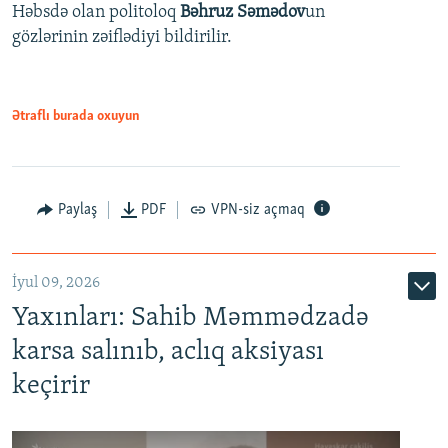
Həbsdə olan politoloq
Bəhruz Səmədov
un
gözlərinin zəiflədiyi bildirilir.
Ətraflı burada oxuyun
Paylaş
PDF
VPN-siz açmaq
İyul 09, 2026
Yaxınları: Sahib Məmmədzadə
karsa salınıb, aclıq aksiyası
keçirir