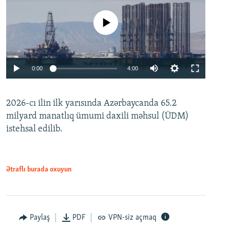
No media source currently available
Auto
0:00
4:00
240p
2026-cı ilin ilk yarısında Azərbaycanda 65.2
360p
milyard manatlıq ümumi daxili məhsul (ÜDM)
480p
Auto
240p
360p
480p
istehsal edilib.
720p
720p
1080p
1080p
Ətraflı burada oxuyun
Paylaş
PDF
VPN-siz açmaq