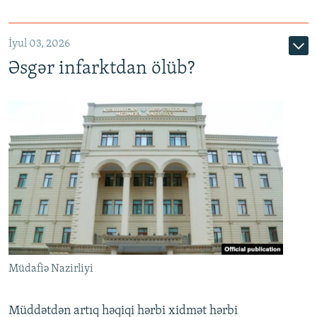
720p
1080p
İyul 03, 2026
Əsgər infarktdan ölüb?
Müdafiə Nazirliyi
Müddətdən artıq həqiqi hərbi xidmət hərbi