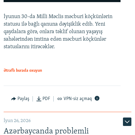
240p
İyunun 30-da Milli Məclis məcburi köçkünlərin
360p
statusu ilə bağlı qanuna dəyişiklik edib. Yeni
480p
qaydalara görə, onlara təklif olunan yaşayış
720p
sahələrindən imtina edən məcburi köçkünlər
statuslarını itirəcəklər.
1080p
Ətraflı burada oxuyun
Auto
240p
360p
480p
Paylaş
PDF
VPN-siz açmaq
720p
1080p
İyun 26, 2026
Azərbaycanda problemli