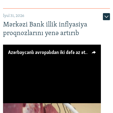
İyul 31, 2026
Mərkəzi Bank illik inflyasiya
proqnozlarını yenə artırıb
Azərbaycanlı avropalıdan iki dəfə az ət yeyir, amma... 'Qiymət artımı qaçılmazdır'