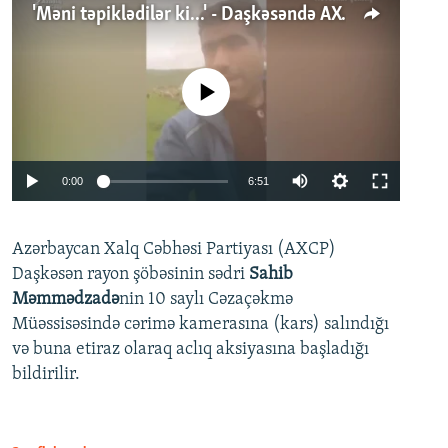
'Məni təpiklədilər ki...' - Daşkəsəndə AXCP fəalının yaxınları onun həbsinə etiraz edirlər
No media source currently available
Auto
0:00
6:51
240p
Azərbaycan Xalq Cəbhəsi Partiyası (AXCP)
360p
Daşkəsən rayon şöbəsinin sədri
Sahib
480p
Auto
240p
360p
480p
Məmmədzadə
nin 10 saylı Cəzaçəkmə
720p
Müəssisəsində cərimə kamerasına (kars) salındığı
720p
1080p
və buna etiraz olaraq aclıq aksiyasına başladığı
1080p
bildirilir.