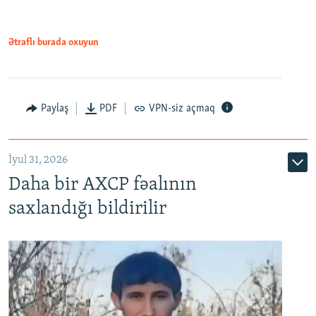
Ətraflı burada oxuyun
Paylaş
PDF
VPN-siz açmaq
İyul 31, 2026
Daha bir AXCP fəalının
saxlandığı bildirilir