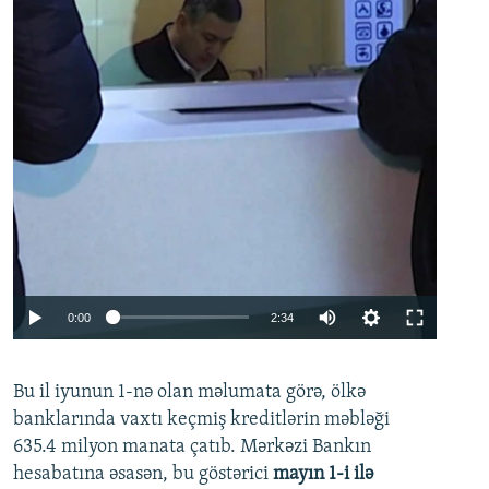
Auto
0:00
2:34
240p
Bu il iyunun 1-nə olan məlumata görə, ölkə
360p
banklarında vaxtı keçmiş kreditlərin məbləği
480p
635.4 milyon manata çatıb. Mərkəzi Bankın
720p
hesabatına əsasən, bu göstərici
mayın 1-i ilə