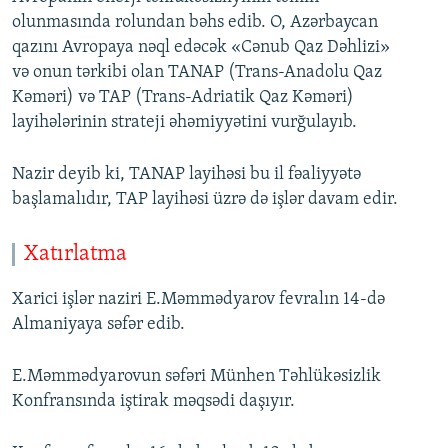
olunmasında rolundan bəhs edib. O, Azərbaycan
qazını Avropaya nəql edəcək «Cənub Qaz Dəhlizi»
və onun tərkibi olan TANAP (Trans-Anadolu Qaz
Kəməri) və TAP (Trans-Adriatik Qaz Kəməri)
layihələrinin strateji əhəmiyyətini vurğulayıb.
Nazir deyib ki, TANAP layihəsi bu il fəaliyyətə
başlamalıdır, TAP layihəsi üzrə də işlər davam edir.
Xatırlatma
Xarici işlər naziri E.Məmmədyarov fevralın 14-də
Almaniyaya səfər edib.
E.Məmmədyarovun səfəri Münhen Təhlükəsizlik
Konfransında iştirak məqsədi daşıyır.