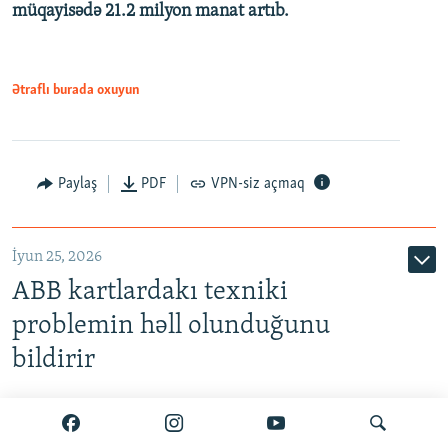
müqayisədə 21.2 milyon manat artıb.
1080p
Ətraflı burada oxuyun
Auto
240p
360p
480p
Paylaş
PDF
VPN-siz açmaq
720p
1080p
İyun 25, 2026
ABB kartlardakı texniki
problemin həll olunduğunu
bildirir