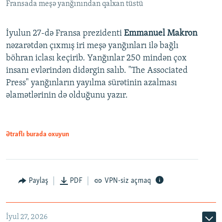
Fransada meşə yanğınından qalxan tüstü
İyulun 27-də Fransa prezidenti
Emmanuel Makron
nəzarətdən çıxmış iri meşə yanğınları ilə bağlı
böhran iclası keçirib. Yanğınlar 250 mindən çox
insanı evlərindən didərgin salıb. "The Associated
Press" yanğınların yayılma sürətinin azalması
əlamətlərinin də olduğunu yazır.
Ətraflı burada oxuyun
Paylaş
PDF
VPN-siz açmaq
İyul 27, 2026