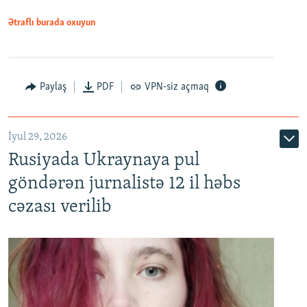
Ətraflı burada oxuyun
Paylaş
PDF
VPN-siz açmaq
İyul 29, 2026
Rusiyada Ukraynaya pul
göndərən jurnalistə 12 il həbs
cəzası verilib