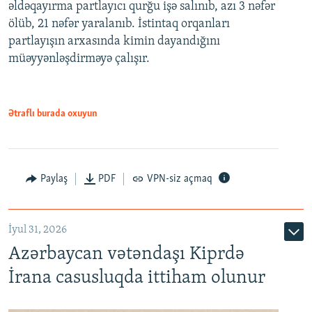
əldəqayırma partlayıcı qurğu işə salınıb, azı 3 nəfər
ölüb, 21 nəfər yaralanıb. İstintaq orqanları
partlayışın arxasında kimin dayandığını
müəyyənləşdirməyə çalışır.
Ətraflı burada oxuyun
Paylaş
PDF
VPN-siz açmaq
İyul 31, 2026
Azərbaycan vətəndaşı Kiprdə
İrana casusluqda ittiham olunur