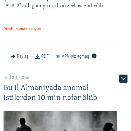
"ATA-2" adlı gəmiyə üç dron zərbəsi endirilib.
Ətraflı burada oxuyun
Paylaş
PDF
VPN-siz açmaq
İyul 30, 2026
Bu il Almaniyada anomal
istilərdən 10 min nəfər ölüb