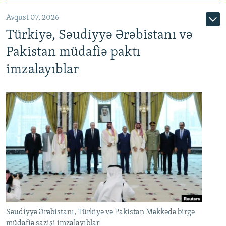
Avqust 07, 2026
Türkiyə, Səudiyyə Ərəbistanı və
Pakistan müdafiə paktı
imzalayıblar
Səudiyyə Ərəbistanı, Türkiyə və Pakistan Məkkədə birgə
müdafiə sazişi imzalayıblar