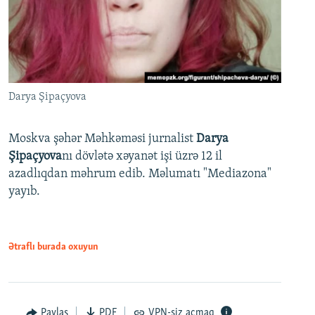
Darya Şipaçyova
Moskva şəhər Məhkəməsi jurnalist
Darya
Şipaçyova
nı dövlətə xəyanət işi üzrə 12 il
azadlıqdan məhrum edib. Məlumatı "Mediazona"
yayıb.
Ətraflı burada oxuyun
Paylaş
PDF
VPN-siz açmaq