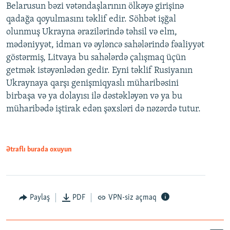
Belarusun bəzi vətəndaşlarının ölkəyə girişinə
qadağa qoyulmasını təklif edir. Söhbət işğal
olunmuş Ukrayna ərazilərində təhsil və elm,
mədəniyyət, idman və əyləncə sahələrində fəaliyyət
göstərmiş, Litvaya bu sahələrdə çalışmaq üçün
getmək istəyənlədən gedir. Eyni təklif Rusiyanın
Ukraynaya qarşı genişmiqyaslı müharibəsini
birbaşa və ya dolayısı ilə dəstəkləyən və ya bu
müharibədə iştirak edən şəxsləri də nəzərdə tutur.
Ətraflı burada oxuyun
Paylaş
PDF
VPN-siz açmaq