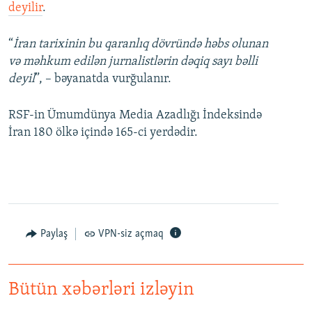
deyilir
.
“
İran tarixinin bu qaranlıq dövründə həbs olunan
və məhkum edilən jurnalistlərin dəqiq sayı bəlli
deyil
”, – bəyanatda vurğulanır.
RSF-in Ümumdünya Media Azadlığı İndeksində
İran 180 ölkə içində 165-ci yerdədir.
Paylaş
VPN-siz açmaq
Bütün xəbərləri izləyin