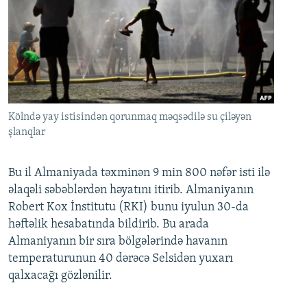
Kölndə yay istisindən qorunmaq məqsədilə su çiləyən
şlanqlar
Bu il Almaniyada təxminən 9 min 800 nəfər isti ilə
əlaqəli səbəblərdən həyatını itirib. Almaniyanın
Robert Kox İnstitutu (RKI) bunu iyulun 30-da
həftəlik hesabatında bildirib. Bu arada
Almaniyanın bir sıra bölgələrində havanın
temperaturunun 40 dərəcə Selsidən yuxarı
qalxacağı gözlənilir.