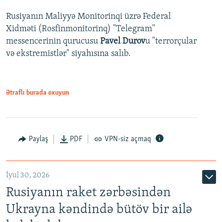
Rusiyanın Maliyyə Monitorinqi üzrə Federal
Xidməti (Rosfinmonitorinq) "Telegram"
messencerinin qurucusu
Pavel Durov
u "terrorçular
və ekstremistlər" siyahısına salıb.
Ətraflı burada oxuyun
Paylaş
PDF
VPN-siz açmaq
İyul 30, 2026
Rusiyanın raket zərbəsindən
Ukrayna kəndində bütöv bir ailə