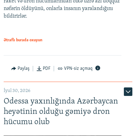
raket və dron hücumlarından ölkə üzrə azı doqquz
nəfərin öldüyünü, onlarla insanın yaralandığını
bildirirlər.
Ətraflı burada oxuyun
Paylaş
PDF
VPN-siz açmaq
İyul 30, 2026
Odessa yaxınlığında Azərbaycan
heyətinin olduğu gəmiyə dron
hücumu olub