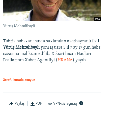
Yürüş Mehrəlibəyli
Təbriz həbsxanasında saxlanılan azərbaycanlı fəal
Yürüş Mehrəlibəyli
yeni iş üzrə 3 il 7 ay 17 gün həbs
cəzasına məhkum edilib. Xəbəri İnsan Haqları
Fəallarının Xəbər Agentliyi (
HRANA
) yayıb.
Ətraflı burada oxuyun
Paylaş
PDF
VPN-siz açmaq