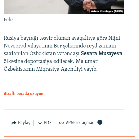
Polis
Rusiya bayrağı təsvir olunan ayaqaltıya görə Nijni
Novqorod vilayətinin Bor şəhərində reyd zamanı
saxlanılan Özbəkistan vətəndaşı
Sevara Musayeva
ölkəsinə deportasiya ediləcək. Məlumatı
Özbəkistanın Miqrasiya Agentliyi yayıb.
Ətraflı burada oxuyun
Paylaş
PDF
VPN-siz açmaq