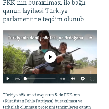
PKK-nın buraxılması ilə bağlı
qanun layihəsi Türkiyə
parlamentinə təqdim olunub
Türkiyənin dönüş nöqtəsi, ya Ərdoğana üçüncü şans: PKK ilə qəfil barışıq nə deməkdir?
No media source currently available
Auto
0:00
5:56
240p
Türkiyə hökuməti avqustun 5-də PKK-nın
360p
(Kürdüstan Fəhlə Partiyası) buraxılması və
480p
Auto
240p
360p
480p
tərksilah olunması prosesini tənzimləyən qanun