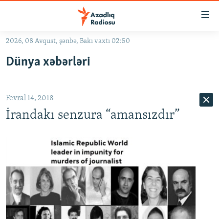
Keçid
linkləri
Əsas
2026, 08 Avqust, şənbə, Bakı vaxtı 02:50
məzmuna
GÜNDƏM
Dünya xəbərləri
qayıt
#İZAHLA
Əsas
KORRUPSIOMETR
naviqasiyaya
Fevral 14, 2018
qayıt
#ƏSLINDƏ
Axtarışa
İrandakı senzura “amansızdır”
FƏRQƏ BAX
keç
QANUNI DOĞRU
ARAŞDIRMA
MULTIMEDIA
RADIO ARXIV
VIDEO
HAQQIMIZDA
FOTOQALEREYA
OXU ZALI