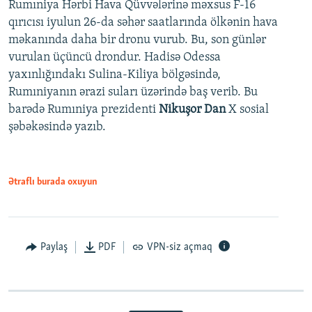
Rumıniya Hərbi Hava Qüvvələrinə məxsus F-16
qırıcısı iyulun 26-da səhər saatlarında ölkənin hava
məkanında daha bir dronu vurub. Bu, son günlər
vurulan üçüncü drondur. Hadisə Odessa
yaxınlığındakı Sulina-Kiliya bölgəsində,
Rumıniyanın ərazi suları üzərində baş verib. Bu
barədə Rumıniya prezidenti
Nikuşor Dan
X sosial
şəbəkəsində yazıb.
Ətraflı burada oxuyun
Paylaş
PDF
VPN-siz açmaq