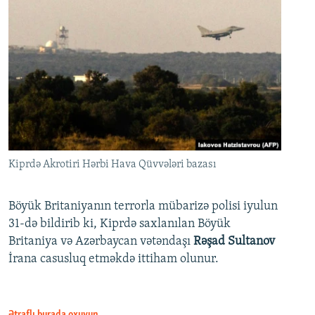
Kiprdə Akrotiri Hərbi Hava Qüvvələri bazası
Böyük Britaniyanın terrorla mübarizə polisi iyulun
31-də bildirib ki, Kiprdə saxlanılan Böyük
Britaniya və Azərbaycan vətəndaşı
Rəşad Sultanov
İrana casusluq etməkdə ittiham olunur.
Ətraflı burada oxuyun