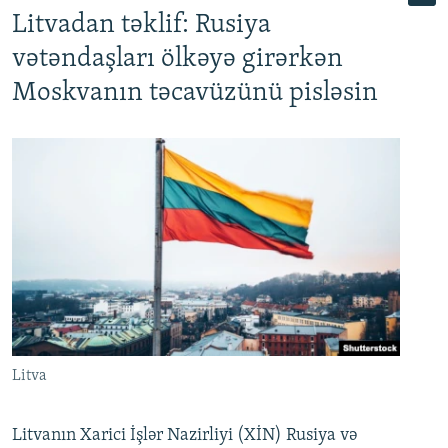
Litvadan təklif: Rusiya
vətəndaşları ölkəyə girərkən
Moskvanın təcavüzünü pisləsin
Litva
Litvanın Xarici İşlər Nazirliyi (XİN) Rusiya və