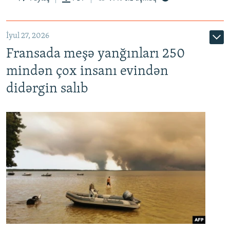
İyul 27, 2026
Fransada meşə yanğınları 250
mindən çox insanı evindən
didərgin salıb