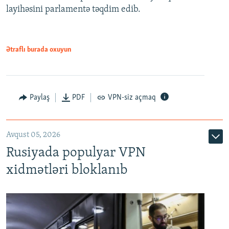
720p
layihəsini parlamentə təqdim edib.
720p
1080p
1080p
Ətraflı burada oxuyun
Paylaş
PDF
VPN-siz açmaq
Avqust 05, 2026
Rusiyada populyar VPN
xidmətləri bloklanıb