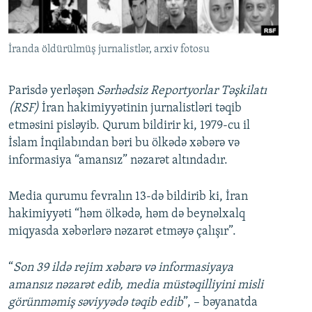
İNFOQRAFIKA
AZƏRBAYCAN ƏDƏBIYYATI KITABXANASI
MISSIYAMIZ
BIZI IZLƏ
KARIKATURA
İSLAM VƏ DEMOKRATIYA
PEŞƏ ETIKASI VƏ JURNALISTIKA STANDARTLARIMIZ
İranda öldürülmüş jurnalistlər, arxiv fotosu
İZ - MƏDƏNIYYƏT PROQRAMI
MATERIALLARIMIZDAN ISTIFADƏ
AZADLIQRADIOSU MOBIL TELEFONUNUZDA
RFE/RL-in bütün saytları
Parisdə yerləşən
Sərhədsiz Reportyorlar Təşkilatı
(RSF)
İran hakimiyyətinin jurnalistləri təqib
BIZIMLƏ ƏLAQƏ
etməsini pisləyib. Qurum bildirir ki, 1979-cu il
XƏBƏR BÜLLETENLƏRIMIZ
İslam İnqilabından bəri bu ölkədə xəbərə və
informasiya “amansız” nəzarət altındadır.
Media qurumu fevralın 13-də bildirib ki, İran
hakimiyyəti “həm ölkədə, həm də beynəlxalq
miqyasda xəbərlərə nəzarət etməyə çalışır”.
“
Son 39 ildə rejim xəbərə və informasiyaya
amansız nəzarət edib, media müstəqilliyini misli
görünməmiş səviyyədə təqib edib
”, – bəyanatda