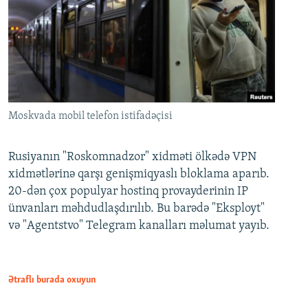
Moskvada mobil telefon istifadəçisi
Rusiyanın "Roskomnadzor" xidməti ölkədə VPN
xidmətlərinə qarşı genişmiqyaslı bloklama aparıb.
20-dən çox populyar hostinq provayderinin IP
ünvanları məhdudlaşdırılıb. Bu barədə "Eksployt"
və "Agentstvo" Telegram kanalları məlumat yayıb.
Ətraflı burada oxuyun