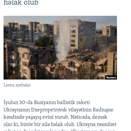
həlak olub
Lvova zərbələr
İyulun 30-da Rusiyanın ballistik raketi
Ukraynanın Dnepropetrovsk vilayətinin Radiuşne
kəndində yaşayış evini vurub. Nəticədə, demək
olar ki, bütöv bir ailə həlak olub. Ukrayna rəsmiləri