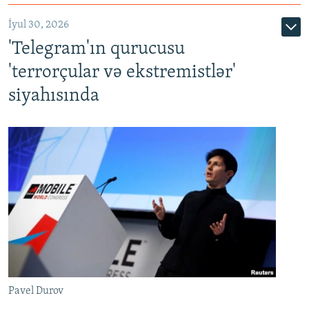
İyul 30, 2026
'Telegram'ın qurucusu
'terrorçular və ekstremistlər'
siyahısında
Pavel Durov