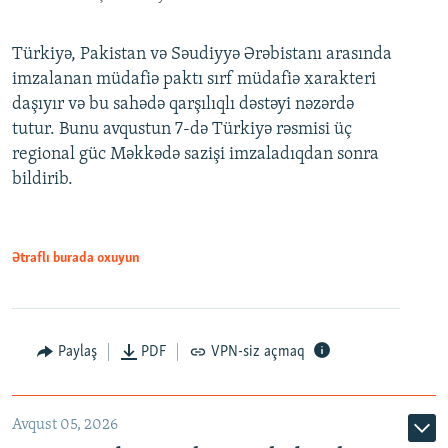
Türkiyə, Pakistan və Səudiyyə Ərəbistanı arasında
imzalanan müdafiə paktı sırf müdafiə xarakteri
daşıyır və bu sahədə qarşılıqlı dəstəyi nəzərdə
tutur. Bunu avqustun 7-də Türkiyə rəsmisi üç
regional güc Məkkədə sazişi imzaladıqdan sonra
bildirib.
Ətraflı burada oxuyun
Paylaş
PDF
VPN-siz açmaq
Avqust 05, 2026