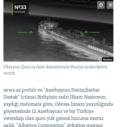
Ukrayna Qara və Azov dənizlərində Rusiya tankerlərini
vurub
news.az portalı və "Azərbaycan Dənizçilərinə
Dəstək" İctimai Birliyinin sədri İlham Nəsirovun
yaydığı məlumata görə, Odessa limanı yaxınlığında
göyərtəsində 12 Azərbaycan və bir Türkiyə
vətəndaşı olan quru yük gəmisi hücuma məruz
qalıb. "Albatros Corporation" şirkətinə məxsus