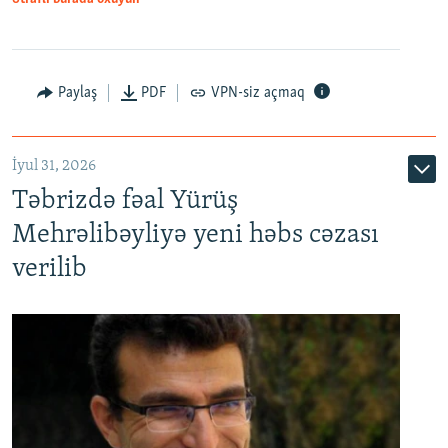
Paylaş
PDF
VPN-siz açmaq
İyul 31, 2026
Təbrizdə fəal Yürüş
Mehrəlibəyliyə yeni həbs cəzası
verilib