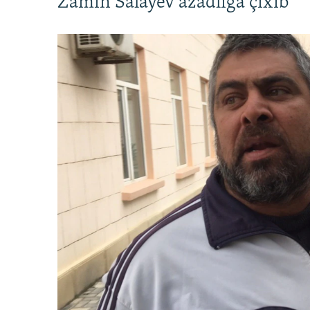
Zamin Salayev azadlığa çıxıb