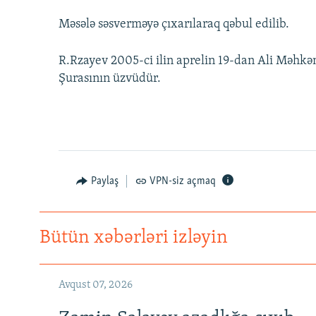
Məsələ səsverməyə çıxarılaraq qəbul edilib.
R.Rzayev 2005-ci ilin aprelin 19-dan Ali Məh
Şurasının üzvüdür.
Paylaş
VPN-siz açmaq
Bütün xəbərləri izləyin
Avqust 07, 2026