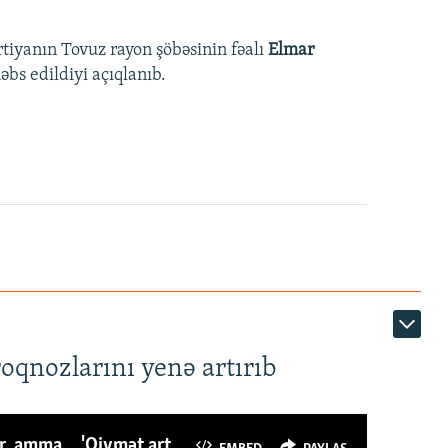
rtiyanın Tovuz rayon şöbəsinin fəalı
Elmar
bs edildiyi açıqlanıb.
roqnozlarını yenə artırıb
Azərbaycanlı avropalıdan iki dəfə az ət yeyir, amma... 'Qiymət artımı qaçılmazdır'