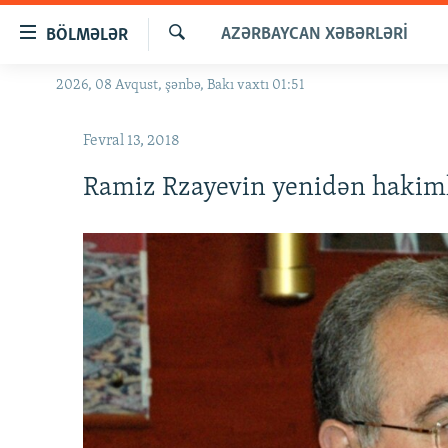
Keçid
AZƏRBAYCAN XƏBƏRLƏRI
BÖLMƏLƏR
linkləri
Axtar
Əsas
2026, 08 Avqust, şənbə, Bakı vaxtı 01:51
GÜNDƏM
məzmuna
#İZAHLA
qayıt
Fevral 13, 2018
Əsas
KORRUPSIOMETR
naviqasiyaya
Ramiz Rzayevin yenidən hakimli
#ƏSLINDƏ
qayıt
Axtarışa
FƏRQƏ BAX
keç
QANUNI DOĞRU
ARAŞDIRMA
MULTIMEDIA
RADIO ARXIV
VIDEO
HAQQIMIZDA
FOTOQALEREYA
OXU ZALI