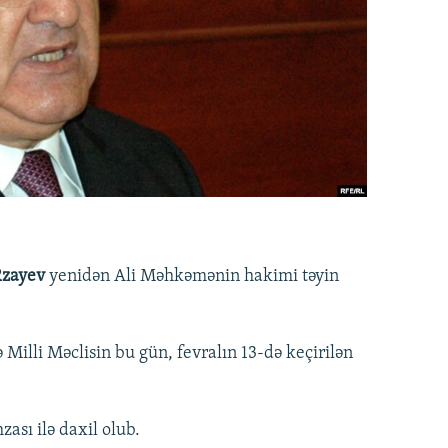
Rzayev
yenidən Ali Məhkəmənin hakimi təyin
Milli Məclisin bu gün, fevralın 13-də keçirilən
ası ilə daxil olub.