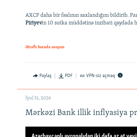
AXCP daha bir fəalının saxlandığını bildirib. Pa
Piriyev
in 10 sutka müddətinə inzibati qaydada hə
Ətraflı burada oxuyun
Paylaş
PDF
VPN-siz açmaq
İyul 31, 2026
Mərkəzi Bank illik inflyasiya p