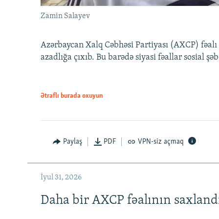
Zamin Salayev
Azərbaycan Xalq Cəbhəsi Partiyası (AXCP) fəalı
azadlığa çıxıb. Bu barədə siyasi fəallar sosial ş
Ətraflı burada oxuyun
Paylaş
PDF
VPN-siz açmaq
İyul 31, 2026
Daha bir AXCP fəalının saxlandığ