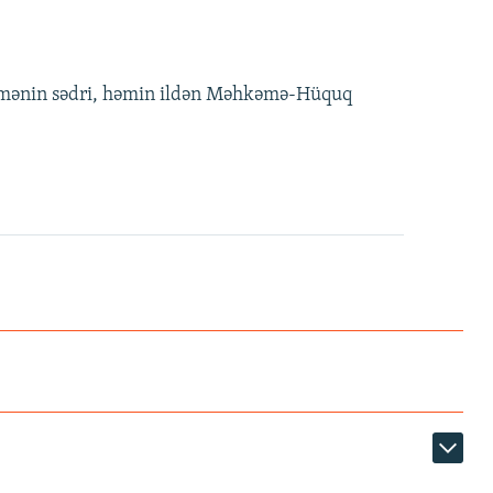
kəmənin sədri, həmin ildən Məhkəmə-Hüquq