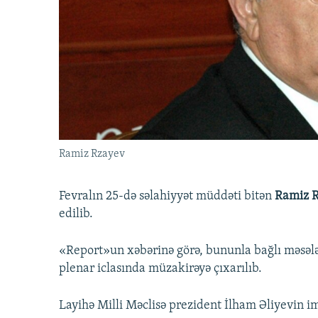
İNFOQRAFIKA
AZƏRBAYCAN ƏDƏBIYYATI KITABXANASI
MISSIYAMIZ
KARIKATURA
İSLAM VƏ DEMOKRATIYA
PEŞƏ ETIKASI VƏ JURNALISTIKA
STANDARTLARIMIZ
İZ - MƏDƏNIYYƏT PROQRAMI
MATERIALLARIMIZDAN ISTIFADƏ
AZADLIQRADIOSU MOBIL TELEFONUNUZDA
BIZIMLƏ ƏLAQƏ
XƏBƏR BÜLLETENLƏRIMIZ
Ramiz Rzayev
Fevralın 25-də səlahiyyət müddəti bitən
Ramiz 
edilib.
«Report»un xəbərinə görə, bununla bağlı məsələ 
plenar iclasında müzakirəyə çıxarılıb.
Layihə Milli Məclisə prezident İlham Əliyevin imz