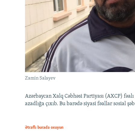
Zamin Salayev
Azərbaycan Xalq Cəbhəsi Partiyası (AXCP) fəalı
azadlığa çıxıb. Bu barədə siyasi fəallar sosial ş
Ətraflı burada oxuyun