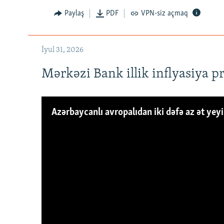
Paylaş
PDF
VPN-siz açmaq
İyul 31, 2026
Mərkəzi Bank illik inflyasiya p