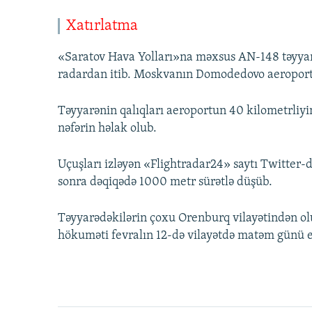
Xatırlatma
«Saratov Hava Yolları»na məxsus AN-148 təyyarə
radardan itib. Moskvanın Domodedovo aeroport
Təyyarənin qalıqları aeroportun 40 kilometrliy
nəfərin həlak olub.
Uçuşları izləyən «Flightradar24» saytı Twitter-
sonra dəqiqədə 1000 metr sürətlə düşüb.
Təyyarədəkilərin çoxu Orenburq vilayətindən ol
hökuməti fevralın 12-də vilayətdə matəm günü e