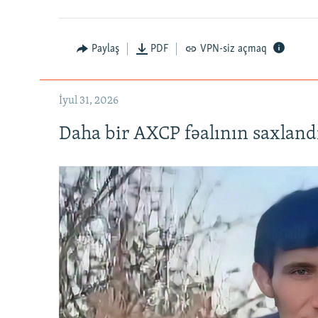
Paylaş
PDF
VPN-siz açmaq
İyul 31, 2026
Daha bir AXCP fəalının saxlandığ