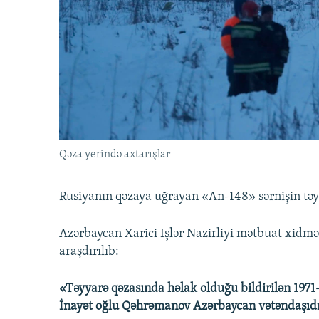
İNFOQRAFIKA
AZƏRBAYCAN ƏDƏBIYYATI KITABXANASI
MISSIYAMIZ
KARIKATURA
İSLAM VƏ DEMOKRATIYA
PEŞƏ ETIKASI VƏ JURNALISTIKA
STANDARTLARIMIZ
İZ - MƏDƏNIYYƏT PROQRAMI
MATERIALLARIMIZDAN ISTIFADƏ
AZADLIQRADIOSU MOBIL TELEFONUNUZDA
BIZIMLƏ ƏLAQƏ
XƏBƏR BÜLLETENLƏRIMIZ
Qəza yerində axtarışlar
Rusiyanın qəzaya uğrayan «An-148» sərnişin təy
Azərbaycan Xarici Işlər Nazirliyi mətbuat xidmə
araşdırılıb:
«Təyyarə qəzasında həlak olduğu bildirilən 1971-
İnayət oğlu Qəhrəmanov Azərbaycan vətəndaşıdı