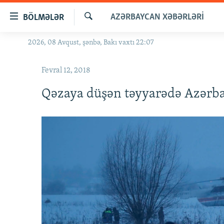
Keçid
AZƏRBAYCAN XƏBƏRLƏRI
BÖLMƏLƏR
linkləri
Axtar
Əsas
2026, 08 Avqust, şənbə, Bakı vaxtı 22:07
GÜNDƏM
məzmuna
#İZAHLA
qayıt
Fevral 12, 2018
Əsas
KORRUPSIOMETR
naviqasiyaya
Qəzaya düşən təyyarədə Azərba
#ƏSLINDƏ
qayıt
Axtarışa
FƏRQƏ BAX
keç
QANUNI DOĞRU
ARAŞDIRMA
MULTIMEDIA
RADIO ARXIV
VIDEO
HAQQIMIZDA
FOTOQALEREYA
OXU ZALI