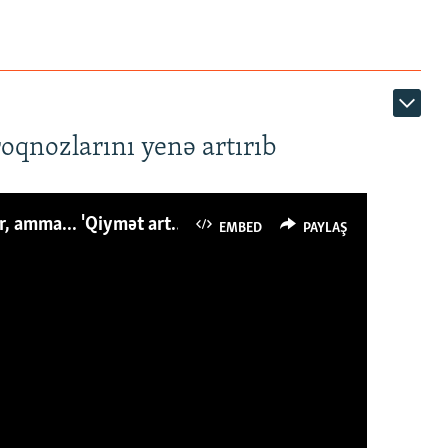
roqnozlarını yenə artırıb
Azərbaycanlı avropalıdan iki dəfə az ət yeyir, amma... 'Qiymət artımı qaçılmazdır'
EMBED
PAYLAŞ