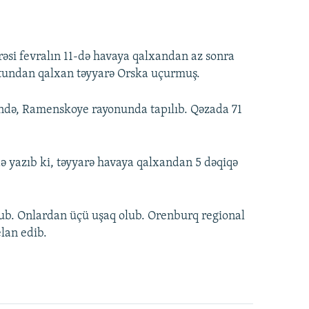
si fevralın 11-də havaya qalxandan az sonra
undan qalxan təyyarə Orska uçurmuş.
ində, Ramenskoye rayonunda tapılıb. Qəzada 71
də yazıb ki, təyyarə havaya qalxandan 5 dəqiqə
ub. Onlardan üçü uşaq olub. Orenburq regional
lan edib.