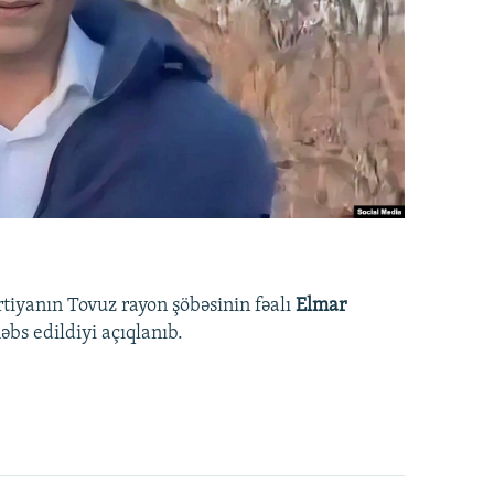
rtiyanın Tovuz rayon şöbəsinin fəalı
Elmar
bs edildiyi açıqlanıb.