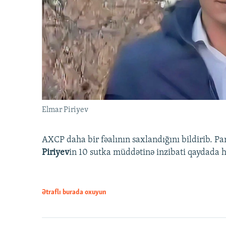
Elmar Piriyev
AXCP daha bir fəalının saxlandığını bildirib. Pa
Piriyev
in 10 sutka müddətinə inzibati qaydada hə
Ətraflı burada oxuyun