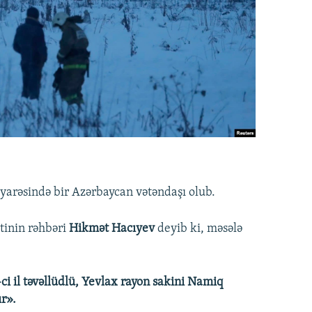
yarəsində bir Azərbaycan vətəndaşı olub.
tinin rəhbəri
Hikmət Hacıyev
deyib ki, məsələ
ci il təvəllüdlü, Yevlax rayon sakini Namiq
r».