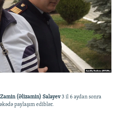
Zamin (Əlizamin) Salayev
3 il 6 aydan sonra
əbəkədə paylaşım ediblər.