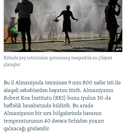
Kölndə yay istisindən qorunmaq məqsədilə su çiləyən
şlanqlar
Bu il Almaniyada təxminən 9 min 800 nəfər isti ilə
əlaqəli səbəblərdən həyatını itirib. Almaniyanın
Robert Kox İnstitutu (RKI) bunu iyulun 30-da
həftəlik hesabatında bildirib. Bu arada
Almaniyanın bir sıra bölgələrində havanın
temperaturunun 40 dərəcə Selsidən yuxarı
qalxacağı gözlənilir.