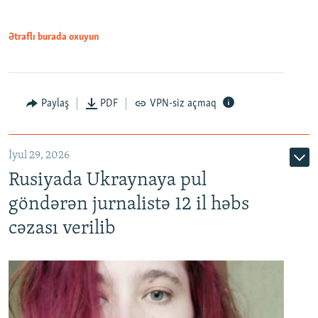
Ətraflı burada oxuyun
Paylaş
PDF
VPN-siz açmaq
İyul 29, 2026
Rusiyada Ukraynaya pul
göndərən jurnalistə 12 il həbs
cəzası verilib