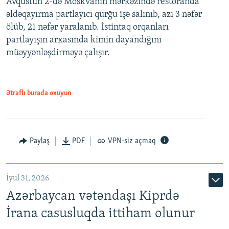
Avqustun 2-də Moskvanın mərkəzində restoranda
əldəqayırma partlayıcı qurğu işə salınıb, azı 3 nəfər
ölüb, 21 nəfər yaralanıb. İstintaq orqanları
partlayışın arxasında kimin dayandığını
müəyyənləşdirməyə çalışır.
Ətraflı burada oxuyun
Paylaş
PDF
VPN-siz açmaq
İyul 31, 2026
Azərbaycan vətəndaşı Kiprdə
İrana casusluqda ittiham olunur