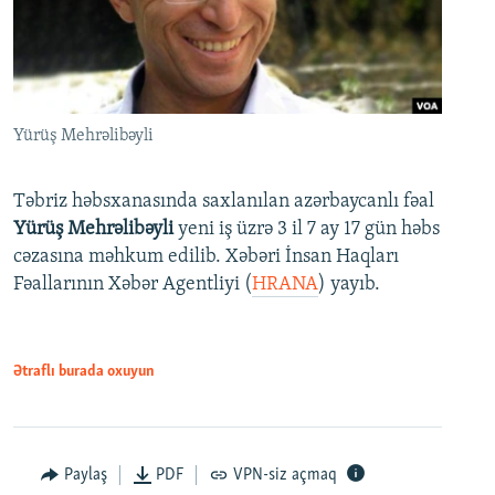
Yürüş Mehrəlibəyli
Təbriz həbsxanasında saxlanılan azərbaycanlı fəal
Yürüş Mehrəlibəyli
yeni iş üzrə 3 il 7 ay 17 gün həbs
cəzasına məhkum edilib. Xəbəri İnsan Haqları
Fəallarının Xəbər Agentliyi (
HRANA
) yayıb.
Ətraflı burada oxuyun
Paylaş
PDF
VPN-siz açmaq