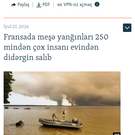
Paylaş
PDF
VPN-siz açmaq
İyul 27, 2026
Fransada meşə yanğınları 250
mindən çox insanı evindən
didərgin salıb