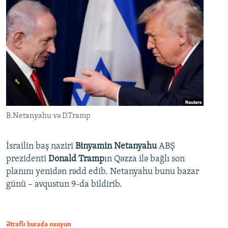
B.Netanyahu və D.Tramp
İsrailin baş naziri
Binyamin Netanyahu
ABŞ
prezidenti
Donald Tramp
ın Qəzza ilə bağlı son
planını yenidən rədd edib. Netanyahu bunu bazar
günü – avqustun 9-da bildirib.
Ətraflı burada oxuyun