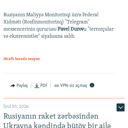
Rusiyanın Maliyyə Monitorinqi üzrə Federal
Xidməti (Rosfinmonitorinq) "Telegram"
messencerinin qurucusu
Pavel Durov
u "terrorçular
və ekstremistlər" siyahısına salıb.
Ətraflı burada oxuyun
Paylaş
PDF
VPN-siz açmaq
İyul 30, 2026
Rusiyanın raket zərbəsindən
Ukrayna kəndində bütöv bir ailə