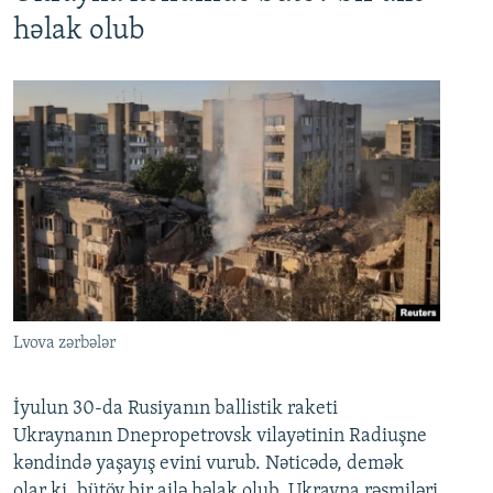
həlak olub
Lvova zərbələr
İyulun 30-da Rusiyanın ballistik raketi
Ukraynanın Dnepropetrovsk vilayətinin Radiuşne
kəndində yaşayış evini vurub. Nəticədə, demək
olar ki, bütöv bir ailə həlak olub. Ukrayna rəsmiləri