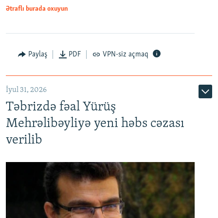
Ətraflı burada oxuyun
Paylaş
PDF
VPN-siz açmaq
İyul 31, 2026
Təbrizdə fəal Yürüş
Mehrəlibəyliyə yeni həbs cəzası
verilib