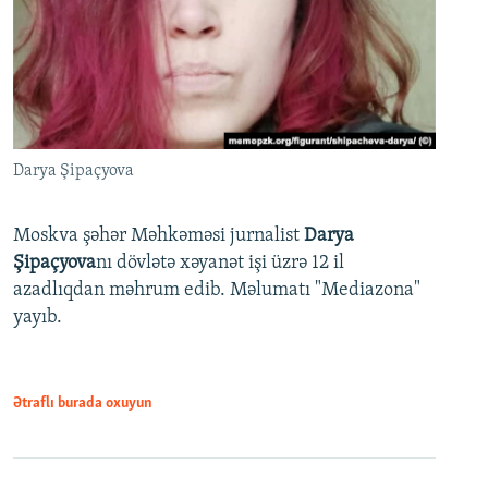
Darya Şipaçyova
Moskva şəhər Məhkəməsi jurnalist
Darya
Şipaçyova
nı dövlətə xəyanət işi üzrə 12 il
azadlıqdan məhrum edib. Məlumatı "Mediazona"
yayıb.
Ətraflı burada oxuyun