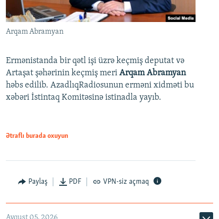
Arqam Abramyan
Ermənistanda bir qətl işi üzrə keçmiş deputat və
Artaşat şəhərinin keçmiş meri
Arqam Abramyan
həbs edilib. AzadlıqRadiosunun erməni xidməti bu
xəbəri İstintaq Komitəsinə istinadla yayıb.
Ətraflı burada oxuyun
Paylaş
PDF
VPN-siz açmaq
Avqust 05, 2026