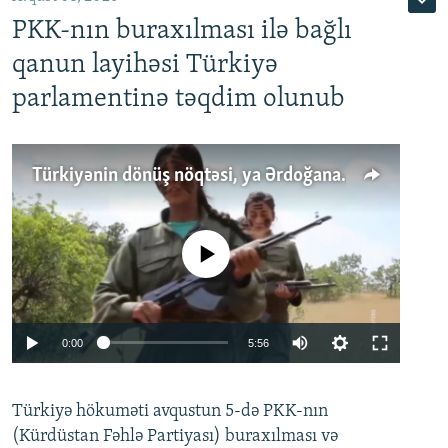
PKK-nın buraxılması ilə bağlı
qanun layihəsi Türkiyə
parlamentinə təqdim olunub
Türkiyənin dönüş nöqtəsi, ya Ərdoğana üçüncü şans: PKK ilə qəfil barışıq nə deməkdir?
No media source currently available
Auto
0:00
5:56
240p
Türkiyə hökuməti avqustun 5-də PKK-nın
360p
(Kürdüstan Fəhlə Partiyası) buraxılması və
480p
Auto
240p
360p
480p