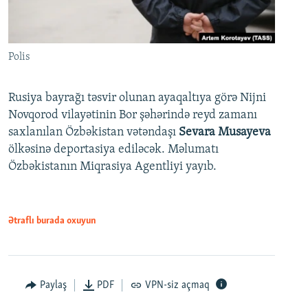
Polis
Rusiya bayrağı təsvir olunan ayaqaltıya görə Nijni
Novqorod vilayətinin Bor şəhərində reyd zamanı
saxlanılan Özbəkistan vətəndaşı
Sevara Musayeva
ölkəsinə deportasiya ediləcək. Məlumatı
Özbəkistanın Miqrasiya Agentliyi yayıb.
Ətraflı burada oxuyun
Paylaş
PDF
VPN-siz açmaq