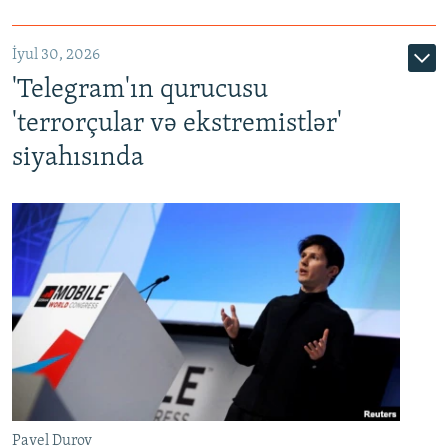
İyul 30, 2026
'Telegram'ın qurucusu
'terrorçular və ekstremistlər'
siyahısında
Pavel Durov