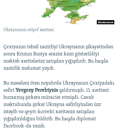
İNFOQRAFIKA
AZƏRBAYCAN ƏDƏBIYYATI KITABXANASI
MISSIYAMIZ
BIZI IZLƏ
KARIKATURA
İSLAM VƏ DEMOKRATIYA
PEŞƏ ETIKASI VƏ JURNALISTIKA STANDARTLARIMIZ
İZ - MƏDƏNIYYƏT PROQRAMI
MATERIALLARIMIZDAN ISTIFADƏ
Ukraynanın relyef xəritəsi
AZADLIQRADIOSU MOBIL TELEFONUNUZDA
RFE/RL-in bütün saytları
BIZIMLƏ ƏLAQƏ
Çexiyanın təhsil nazirliyi Ukraynanın şikayətindən
sonra Krımın Rusiya ərazisi kimi göstərildiyi
XƏBƏR BÜLLETENLƏRIMIZ
məktəb xəritələrini satışdan yığışdırıb. Bu haqda
nazirlik məlumat yayıb.
Bu məsələni ötən noyabrda Ukraynanın Çexiyadakı
səfiri
Yevgeny Perebiynis
qaldırmışdı. O, xəritəni
buraxmış şirkətə müraciət etmişdi. Cavab
məktubunda şirkət Ukrayna səfirliyindən üzr
istəyib və qeyri-korrekt xəritənin satışdan
yığışdırıldığını bildirib. Bu haqda diplomat
Facebook-da yazıb.