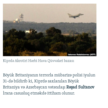
Kiprdə Akrotiri Hərbi Hava Qüvvələri bazası
Böyük Britaniyanın terrorla mübarizə polisi iyulun
31-də bildirib ki, Kiprdə saxlanılan Böyük
Britaniya və Azərbaycan vətəndaşı
Rəşad Sultanov
İrana casusluq etməkdə ittiham olunur.