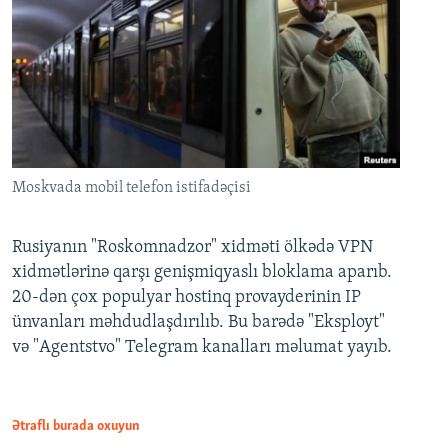
Moskvada mobil telefon istifadəçisi
Rusiyanın "Roskomnadzor" xidməti ölkədə VPN
xidmətlərinə qarşı genişmiqyaslı bloklama aparıb.
20-dən çox populyar hostinq provayderinin IP
ünvanları məhdudlaşdırılıb. Bu barədə "Eksployt"
və "Agentstvo" Telegram kanalları məlumat yayıb.
Ətraflı burada oxuyun