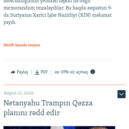
mövcudluğunun yenidən təşkili ilə bağlı
memorandum imzalayıblar. Bu haqda avqustun 9-
da Suriyanın Xarici İşlər Nazirliyi (XİN) məlumat
yayıb.
Ətraflı burada oxuyun
Paylaş
PDF
VPN-siz açmaq
Avqust 10, 2026
Netanyahu Trampın Qəzza
planını rədd edir