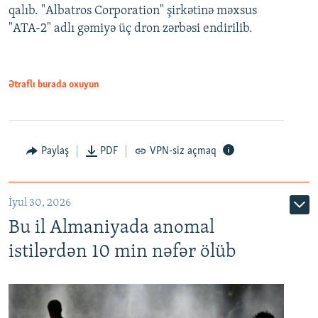
qalıb. "Albatros Corporation" şirkətinə məxsus
"ATA-2" adlı gəmiyə üç dron zərbəsi endirilib.
Ətraflı burada oxuyun
Paylaş
PDF
VPN-siz açmaq
İyul 30, 2026
Bu il Almaniyada anomal
istilərdən 10 min nəfər ölüb