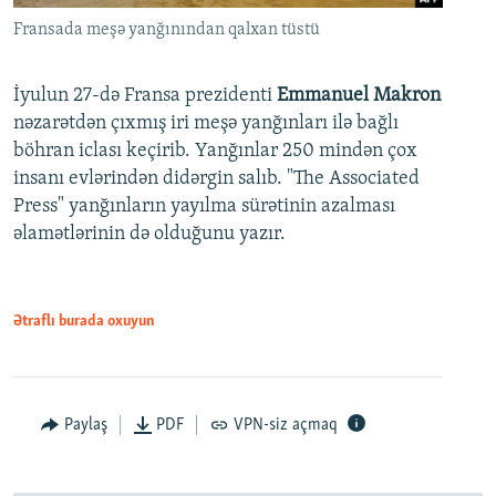
Fransada meşə yanğınından qalxan tüstü
İyulun 27-də Fransa prezidenti
Emmanuel Makron
nəzarətdən çıxmış iri meşə yanğınları ilə bağlı
böhran iclası keçirib. Yanğınlar 250 mindən çox
insanı evlərindən didərgin salıb. "The Associated
Press" yanğınların yayılma sürətinin azalması
əlamətlərinin də olduğunu yazır.
Ətraflı burada oxuyun
Paylaş
PDF
VPN-siz açmaq