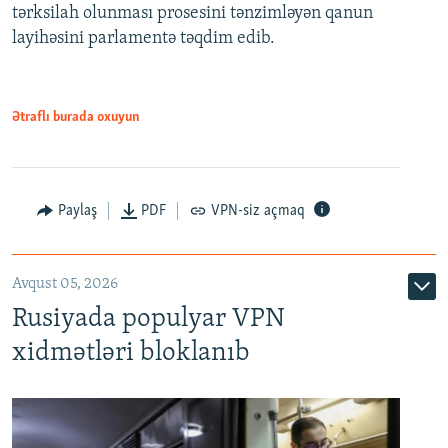
tərksilah olunması prosesini tənzimləyən qanun
720p
layihəsini parlamentə təqdim edib.
720p
1080p
1080p
Ətraflı burada oxuyun
Paylaş
PDF
VPN-siz açmaq
Avqust 05, 2026
Rusiyada populyar VPN
xidmətləri bloklanıb