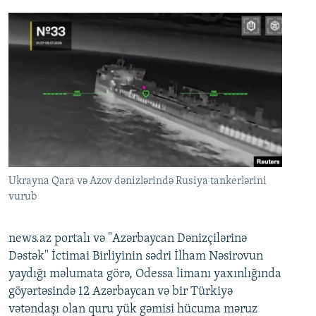
Ukrayna Qara və Azov dənizlərində Rusiya tankerlərini
vurub
news.az portalı və "Azərbaycan Dənizçilərinə
Dəstək" İctimai Birliyinin sədri İlham Nəsirovun
yaydığı məlumata görə, Odessa limanı yaxınlığında
göyərtəsində 12 Azərbaycan və bir Türkiyə
vətəndaşı olan quru yük gəmisi hücuma məruz