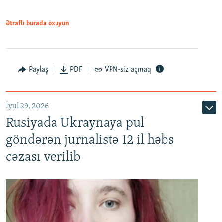
Ətraflı burada oxuyun
Paylaş
PDF
VPN-siz açmaq
İyul 29, 2026
Rusiyada Ukraynaya pul
göndərən jurnalistə 12 il həbs
cəzası verilib