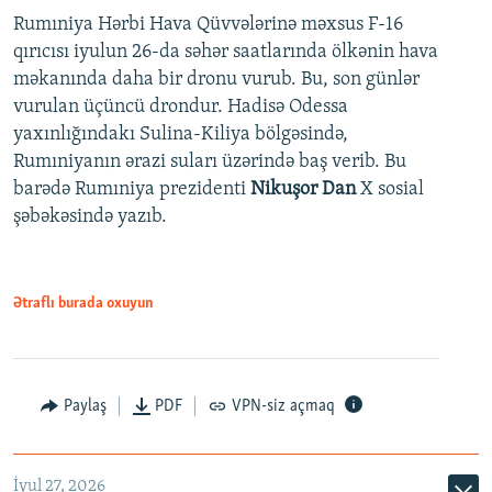
Rumıniya Hərbi Hava Qüvvələrinə məxsus F-16
qırıcısı iyulun 26-da səhər saatlarında ölkənin hava
məkanında daha bir dronu vurub. Bu, son günlər
vurulan üçüncü drondur. Hadisə Odessa
yaxınlığındakı Sulina-Kiliya bölgəsində,
Rumıniyanın ərazi suları üzərində baş verib. Bu
barədə Rumıniya prezidenti
Nikuşor Dan
X sosial
şəbəkəsində yazıb.
Ətraflı burada oxuyun
Paylaş
PDF
VPN-siz açmaq
İyul 27, 2026