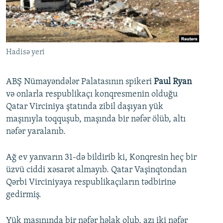
İNFOQRAFIKA
AZƏRBAYCAN ƏDƏBIYYATI KITABXANASI
MISSIYAMIZ
BIZI IZLƏ
KARIKATURA
İSLAM VƏ DEMOKRATIYA
PEŞƏ ETIKASI VƏ JURNALISTIKA STANDARTLARIMIZ
İZ - MƏDƏNIYYƏT PROQRAMI
MATERIALLARIMIZDAN ISTIFADƏ
Hadisə yeri
AZADLIQRADIOSU MOBIL TELEFONUNUZDA
RFE/RL-in bütün saytları
BIZIMLƏ ƏLAQƏ
ABŞ Nümayəndələr Palatasının spikeri
Paul Ryan
və onlarla respublikaçı konqresmenin olduğu
XƏBƏR BÜLLETENLƏRIMIZ
Qatar Virciniya ştatında zibil daşıyan yük
maşınıyla toqquşub, maşında bir nəfər ölüb, altı
nəfər yaralanıb.
Ağ ev yanvarın 31-də bildirib ki, Konqresin heç bir
üzvü ciddi xəsarət almayıb. Qatar Vaşinqtondan
Qərbi Virciniyaya respublikaçıların tədbirinə
gedirmiş.
Yük maşınında bir nəfər həlak olub, azı iki nəfər