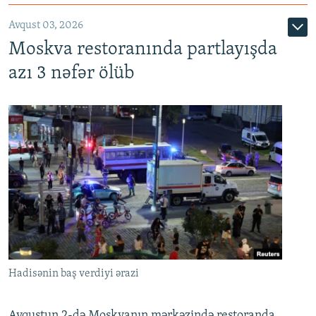
Avqust 03, 2026
Moskva restoranında partlayışda
azı 3 nəfər ölüb
Hadisənin baş verdiyi ərazi
Avqustun 2-də Moskvanın mərkəzində restoranda