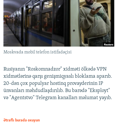
Moskvada mobil telefon istifadəçisi
Rusiyanın "Roskomnadzor" xidməti ölkədə VPN
xidmətlərinə qarşı genişmiqyaslı bloklama aparıb.
20-dən çox populyar hostinq provayderinin IP
ünvanları məhdudlaşdırılıb. Bu barədə "Eksployt"
və "Agentstvo" Telegram kanalları məlumat yayıb.
Ətraflı burada oxuyun