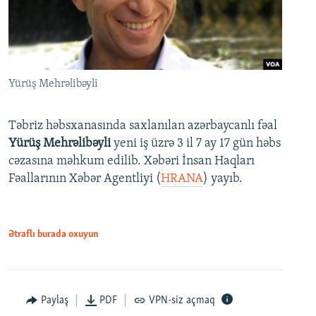
Yürüş Mehrəlibəyli
Təbriz həbsxanasında saxlanılan azərbaycanlı fəal
Yürüş Mehrəlibəyli
yeni iş üzrə 3 il 7 ay 17 gün həbs
cəzasına məhkum edilib. Xəbəri İnsan Haqları
Fəallarının Xəbər Agentliyi (
HRANA
) yayıb.
Ətraflı burada oxuyun
Paylaş
PDF
VPN-siz açmaq