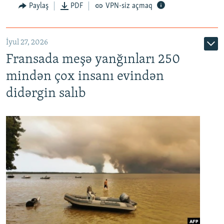
Paylaş
PDF
VPN-siz açmaq
İyul 27, 2026
Fransada meşə yanğınları 250
mindən çox insanı evindən
didərgin salıb