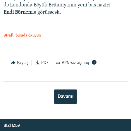
də Londonda Böyük Britaniyanın yeni baş naziri
Endi Börnem
lə görüşəcək.
Ətraflı burada oxuyun
Paylaş
PDF
VPN-siz açmaq
Davamı
BIZI IZLƏ