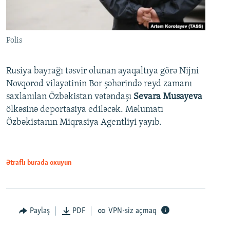
Polis
Rusiya bayrağı təsvir olunan ayaqaltıya görə Nijni
Novqorod vilayətinin Bor şəhərində reyd zamanı
saxlanılan Özbəkistan vətəndaşı
Sevara Musayeva
ölkəsinə deportasiya ediləcək. Məlumatı
Özbəkistanın Miqrasiya Agentliyi yayıb.
Ətraflı burada oxuyun
Paylaş
PDF
VPN-siz açmaq