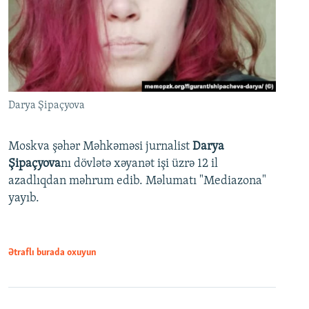
Darya Şipaçyova
Moskva şəhər Məhkəməsi jurnalist
Darya
Şipaçyova
nı dövlətə xəyanət işi üzrə 12 il
azadlıqdan məhrum edib. Məlumatı "Mediazona"
yayıb.
Ətraflı burada oxuyun