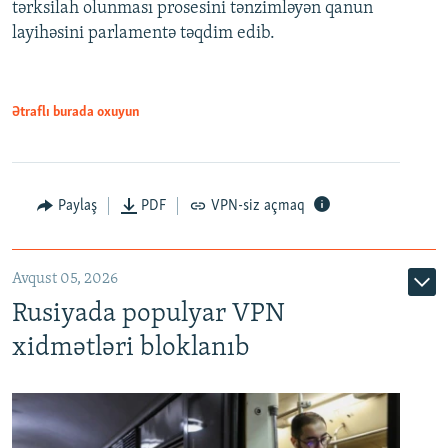
tərksilah olunması prosesini tənzimləyən qanun
720p
layihəsini parlamentə təqdim edib.
720p
1080p
1080p
Ətraflı burada oxuyun
Paylaş
PDF
VPN-siz açmaq
Avqust 05, 2026
Rusiyada populyar VPN
xidmətləri bloklanıb