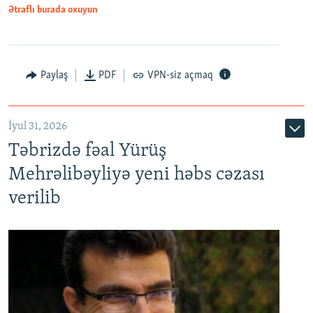
Ətraflı burada oxuyun
Paylaş
PDF
VPN-siz açmaq
İyul 31, 2026
Təbrizdə fəal Yürüş
Mehrəlibəyliyə yeni həbs cəzası
verilib