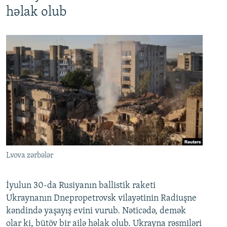
həlak olub
Lvova zərbələr
İyulun 30-da Rusiyanın ballistik raketi
Ukraynanın Dnepropetrovsk vilayətinin Radiuşne
kəndində yaşayış evini vurub. Nəticədə, demək
olar ki, bütöv bir ailə həlak olub. Ukrayna rəsmiləri