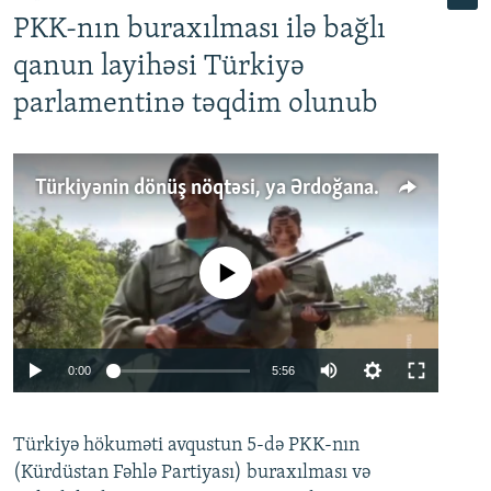
PKK-nın buraxılması ilə bağlı
qanun layihəsi Türkiyə
parlamentinə təqdim olunub
Türkiyənin dönüş nöqtəsi, ya Ərdoğana üçüncü şans: PKK ilə qəfil barışıq nə deməkdir?
No media source currently available
Auto
0:00
5:56
240p
Türkiyə hökuməti avqustun 5-də PKK-nın
360p
(Kürdüstan Fəhlə Partiyası) buraxılması və
480p
Auto
240p
360p
480p