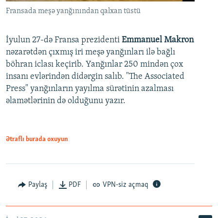
Fransada meşə yanğınından qalxan tüstü
İyulun 27-də Fransa prezidenti
Emmanuel Makron
nəzarətdən çıxmış iri meşə yanğınları ilə bağlı
böhran iclası keçirib. Yanğınlar 250 mindən çox
insanı evlərindən didərgin salıb. "The Associated
Press" yanğınların yayılma sürətinin azalması
əlamətlərinin də olduğunu yazır.
Ətraflı burada oxuyun
Paylaş
PDF
VPN-siz açmaq