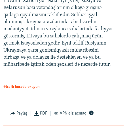
Litvanın Xarici İşlər Nazirliyi (XİN) Rusiya və
Belarusun bəzi vətəndaşlarının ölkəyə girişinə
qadağa qoyulmasını təklif edir. Söhbət işğal
olunmuş Ukrayna ərazilərində təhsil və elm,
mədəniyyət, idman və əyləncə sahələrində fəaliyyət
göstərmiş, Litvaya bu sahələrdə çalışmaq üçün
getmək istəyənlədən gedir. Eyni təklif Rusiyanın
Ukraynaya qarşı genişmiqyaslı müharibəsini
birbaşa və ya dolayısı ilə dəstəkləyən və ya bu
müharibədə iştirak edən şəxsləri də nəzərdə tutur.
Ətraflı burada oxuyun
Paylaş
PDF
VPN-siz açmaq