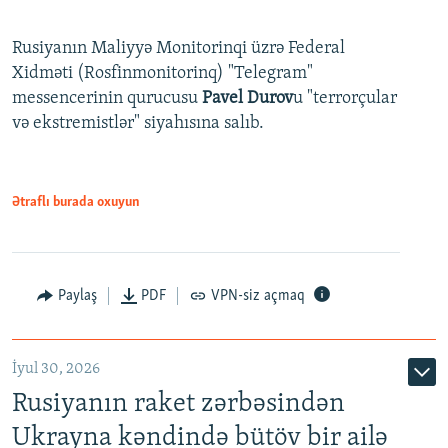
Rusiyanın Maliyyə Monitorinqi üzrə Federal
Xidməti (Rosfinmonitorinq) "Telegram"
messencerinin qurucusu
Pavel Durov
u "terrorçular
və ekstremistlər" siyahısına salıb.
Ətraflı burada oxuyun
Paylaş
PDF
VPN-siz açmaq
İyul 30, 2026
Rusiyanın raket zərbəsindən
Ukrayna kəndində bütöv bir ailə