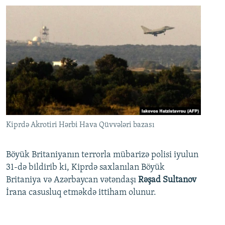
Kiprdə Akrotiri Hərbi Hava Qüvvələri bazası
Böyük Britaniyanın terrorla mübarizə polisi iyulun
31-də bildirib ki, Kiprdə saxlanılan Böyük
Britaniya və Azərbaycan vətəndaşı
Rəşad Sultanov
İrana casusluq etməkdə ittiham olunur.