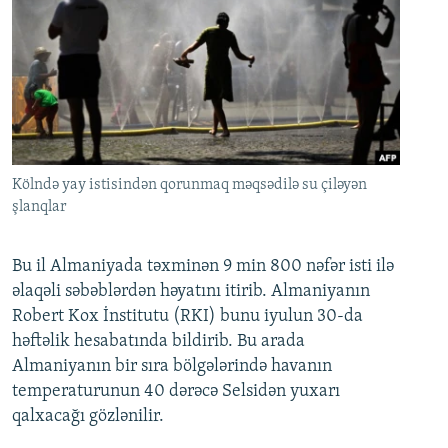
Kölndə yay istisindən qorunmaq məqsədilə su çiləyən
şlanqlar
Bu il Almaniyada təxminən 9 min 800 nəfər isti ilə
əlaqəli səbəblərdən həyatını itirib. Almaniyanın
Robert Kox İnstitutu (RKI) bunu iyulun 30-da
həftəlik hesabatında bildirib. Bu arada
Almaniyanın bir sıra bölgələrində havanın
temperaturunun 40 dərəcə Selsidən yuxarı
qalxacağı gözlənilir.