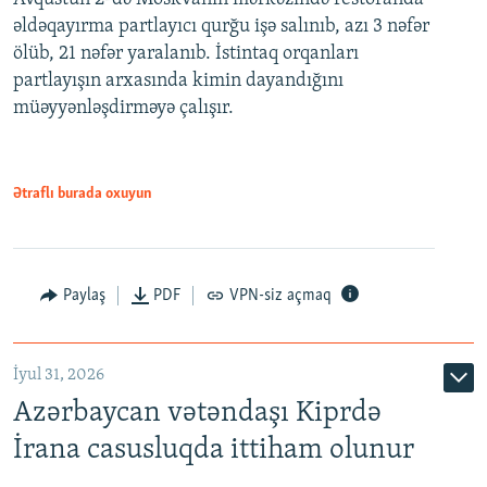
əldəqayırma partlayıcı qurğu işə salınıb, azı 3 nəfər
ölüb, 21 nəfər yaralanıb. İstintaq orqanları
partlayışın arxasında kimin dayandığını
müəyyənləşdirməyə çalışır.
Ətraflı burada oxuyun
Paylaş
PDF
VPN-siz açmaq
İyul 31, 2026
Azərbaycan vətəndaşı Kiprdə
İrana casusluqda ittiham olunur