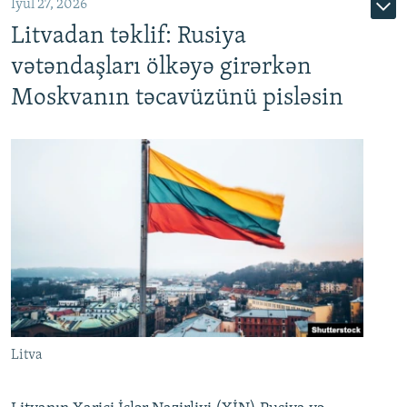
İyul 27, 2026
Litvadan təklif: Rusiya
vətəndaşları ölkəyə girərkən
Moskvanın təcavüzünü pisləsin
Litva