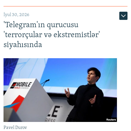
İyul 30, 2026
'Telegram'ın qurucusu
'terrorçular və ekstremistlər'
siyahısında
Pavel Durov