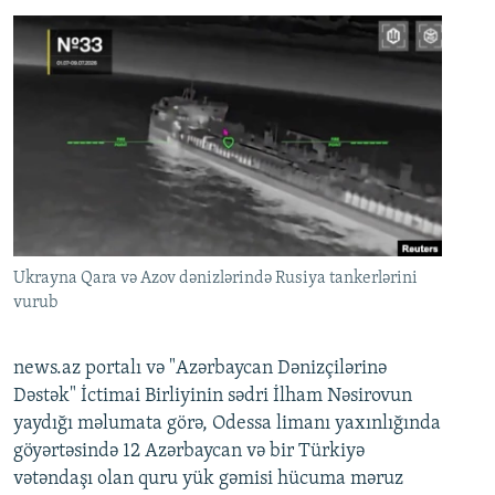
Ukrayna Qara və Azov dənizlərində Rusiya tankerlərini
vurub
news.az portalı və "Azərbaycan Dənizçilərinə
Dəstək" İctimai Birliyinin sədri İlham Nəsirovun
yaydığı məlumata görə, Odessa limanı yaxınlığında
göyərtəsində 12 Azərbaycan və bir Türkiyə
vətəndaşı olan quru yük gəmisi hücuma məruz