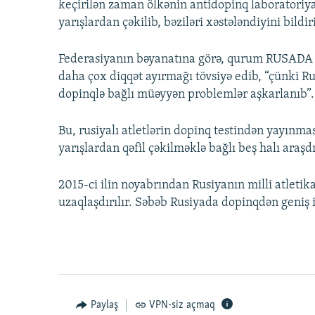
keçirilən zaman ölkənin antidopinq laboratoriyas
yarışlardan çəkilib, bəziləri xəstələndiyini bildir
Federasiyanın bəyanatına görə, qurum RUSADA a
daha çox diqqət ayırmağı tövsiyə edib, “çünki R
dopinqlə bağlı müəyyən problemlər aşkarlanıb”.
Bu, rusiyalı atletlərin dopinq testindən yayınması
yarışlardan qəfil çəkilməklə bağlı beş halı araş
2015-ci ilin noyabrından Rusiyanın milli atleti
uzaqlaşdırılır. Səbəb Rusiyada dopinqdən geniş is
Paylaş
VPN-siz açmaq