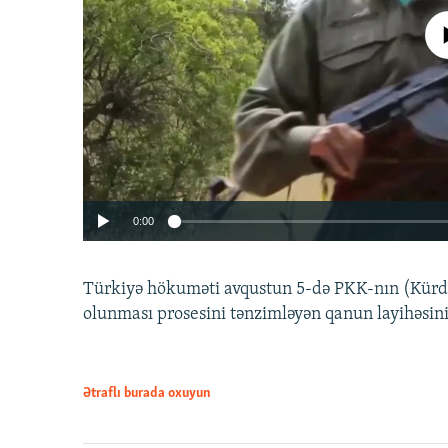
No media source 
0:00
Türkiyə hökuməti avqustun 5-də PKK-nın (Kürdüs
olunması prosesini tənzimləyən qanun layihəsin
Ətraflı burada oxuyun
Auto
240p