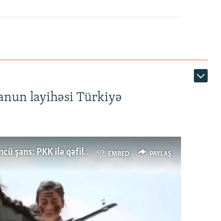
anun layihəsi Türkiyə
Türkiyənin dönüş nöqtəsi, ya Ərdoğana üçüncü şans: PKK ilə qəfil barışıq nə deməkdir?
EMBED
PAYLAŞ