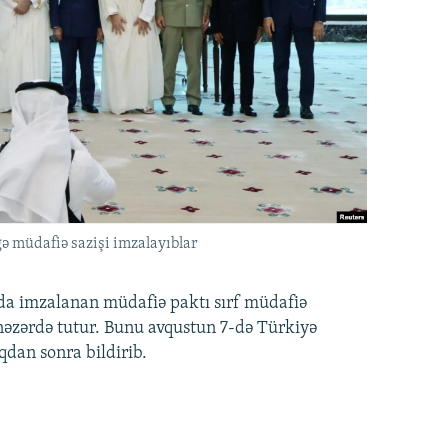
ə müdafiə sazişi imzalayıblar
nda imzalanan müdafiə paktı sırf müdafiə
i nəzərdə tutur. Bunu avqustun 7-də Türkiyə
qdan sonra bildirib.