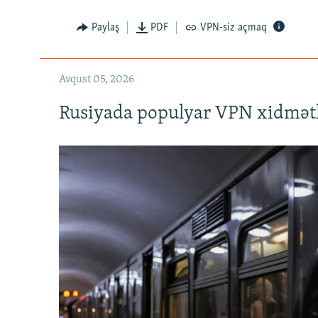
720p
Paylaş
PDF
VPN-siz açmaq
Avqust 05, 2026
Rusiyada populyar VPN xidmətl