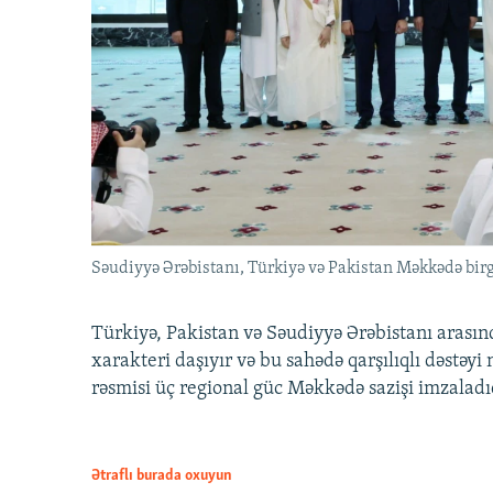
Səudiyyə Ərəbistanı, Türkiyə və Pakistan Məkkədə birg
Türkiyə, Pakistan və Səudiyyə Ərəbistanı arası
xarakteri daşıyır və bu sahədə qarşılıqlı dəstəy
rəsmisi üç regional güc Məkkədə sazişi imzaladı
Ətraflı burada oxuyun