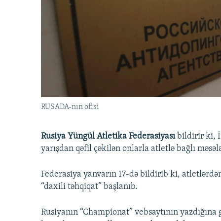
İNFOQRAFIKA
AZƏRBAYCAN ƏDƏBIYYATI KITABXANASI
MISSIYAMIZ
KARIKATURA
İSLAM VƏ DEMOKRATIYA
PEŞƏ ETIKASI VƏ JURNALISTIKA
STANDARTLARIMIZ
İZ - MƏDƏNIYYƏT PROQRAMI
MATERIALLARIMIZDAN ISTIFADƏ
AZADLIQRADIOSU MOBIL TELEFONUNUZDA
BIZIMLƏ ƏLAQƏ
XƏBƏR BÜLLETENLƏRIMIZ
RUSADA-nın ofisi
Rusiya Yüngül Atletika Federasiyası
bildirir ki
yarışdan qəfil çəkilən onlarla atletlə bağlı məsələ
Federasiya yanvarın 17-də bildirib ki, atletlərd
“daxili təhqiqat” başlanıb.
Rusiyanın “Championat” vebsaytının yazdığına g