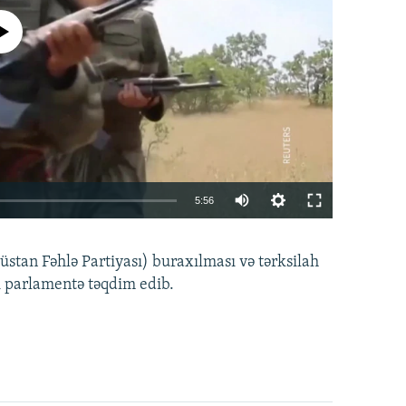
currently available
Auto
5:56
240p
EMBED
PAYLAŞ
tan Fəhlə Partiyası) buraxılması və tərksilah
360p
i parlamentə təqdim edib.
480p
720p
1080p
360p
480p