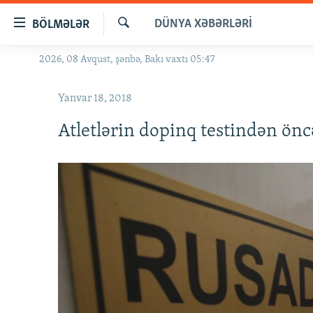
Keçid
DÜNYA XƏBƏRLƏRI
BÖLMƏLƏR
linkləri
Axtar
Əsas
2026, 08 Avqust, şənbə, Bakı vaxtı 05:47
GÜNDƏM
məzmuna
#İZAHLA
qayıt
Yanvar 18, 2018
Əsas
KORRUPSIOMETR
naviqasiyaya
Atletlərin dopinq testindən önc
#ƏSLINDƏ
qayıt
Axtarışa
FƏRQƏ BAX
keç
QANUNI DOĞRU
ARAŞDIRMA
MULTIMEDIA
RADIO ARXIV
VIDEO
HAQQIMIZDA
FOTOQALEREYA
OXU ZALI