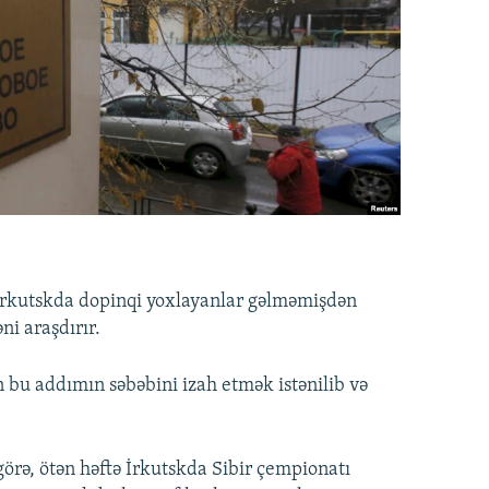
, İrkutskda dopinqi yoxlayanlar gəlməmişdən
ni araşdırır.
ən bu addımın səbəbini izah etmək istənilib və
örə, ötən həftə İrkutskda Sibir çempionatı