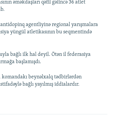
ının əməkdaşları qəfil gəlincə 36 atlet
ib.
ntidopinq agentliyinə regional yarışmalara
usiya yüngül atletikasının bu seqmentində
yla bağlı ilk hal deyil. Ötən il federasiya
dırmağa başlamışdı.
ka komandakı beynəlxalq tədbirlərdən
tifadəylə bağlı yayılmış iddialardır.