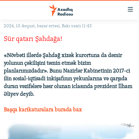
Keçid
linkləri
Əsas
2026, 10 Avqust, bazar ertəsi, Bakı vaxtı 11:43
məzmuna
GÜNDƏM
Sür qatarı Şahdağa!
qayıt
#İZAHLA
Əsas
KORRUPSIOMETR
naviqasiyaya
«Növbəti illərdə Şahdağ xizək kurortuna da dəmir
qayıt
yolunun çəkilişini təmin etmək bizim
#ƏSLINDƏ
Axtarışa
planlarımızdadır». Bunu Nazirlər Kabinetinin 2017-ci
FƏRQƏ BAX
keç
ilin sosial-iqtisadi inkişafının yekunlarına və qarşıda
duran vəzifələrə həsr olunan iclasında prezident İlham
QANUNI DOĞRU
Əliyev deyib.
ARAŞDIRMA
Başqa karikaturalara burada bax
MULTIMEDIA
RADIO ARXIV
VIDEO
HAQQIMIZDA
FOTOQALEREYA
OXU ZALI