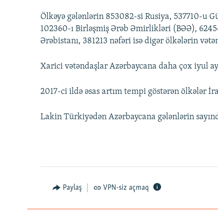
Ölkəyə gələnlərin 853082-si Rusiya, 537710-u Gü
102360-ı Birləşmiş Ərəb Əmirlikləri (BƏƏ), 624
Ərəbistanı, 381213 nəfəri isə digər ölkələrin vətə
Xarici vətəndaşlar Azərbaycana daha çox iyul ayı
2017-ci ildə əsas artım tempi göstərən ölkələr İr
Lakin Türkiyədən Azərbaycana gələnlərin sayınd
Paylaş
VPN-siz açmaq