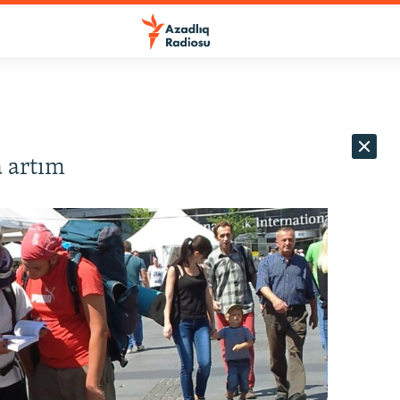
 artım