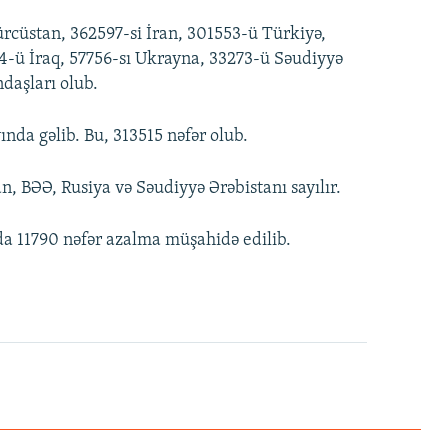
rcüstan, 362597-si İran, 301553-ü Türkiyə,
54-ü İraq, 57756-sı Ukrayna, 33273-ü Səudiyyə
ndaşları olub.
nda gəlib. Bu, 313515 nəfər olub.
an, BƏƏ, Rusiya və Səudiyyə Ərəbistanı sayılır.
a 11790 nəfər azalma müşahidə edilib.