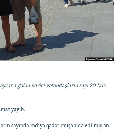
baycana gələn xarici vətəndaşların sayı 20 faiz
umat yayıb.
lərin sayında indiyə qədər müşahidə edilmiş ən