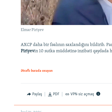
Elmar Piriyev
AXCP daha bir fəalının saxlandığını bildirib. Pa
Piriyev
in 10 sutka müddətinə inzibati qaydada hə
Ətraflı burada oxuyun
Paylaş
PDF
VPN-siz açmaq