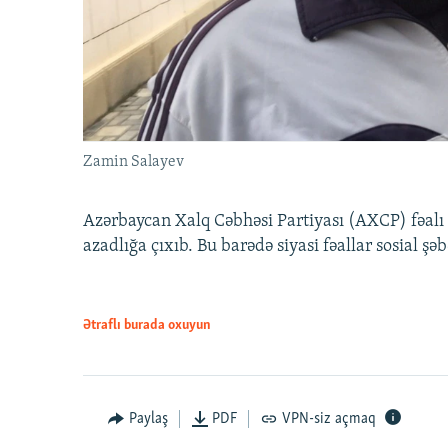
Zamin Salayev
Azərbaycan Xalq Cəbhəsi Partiyası (AXCP) fəalı
azadlığa çıxıb. Bu barədə siyasi fəallar sosial ş
Ətraflı burada oxuyun
Paylaş
PDF
VPN-siz açmaq