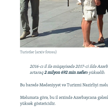
İNFOQRAFIKA
AZƏRBAYCAN ƏDƏBIYYATI KITABXANASI
MISSIYAMIZ
KARIKATURA
İSLAM VƏ DEMOKRATIYA
PEŞƏ ETIKASI VƏ JURNALISTIKA
STANDARTLARIMIZ
İZ - MƏDƏNIYYƏT PROQRAMI
MATERIALLARIMIZDAN ISTIFADƏ
AZADLIQRADIOSU MOBIL TELEFONUNUZDA
BIZIMLƏ ƏLAQƏ
XƏBƏR BÜLLETENLƏRIMIZ
Turistlər (arxiv fotosu)
2016-cı il ilə müqayisədə 2017-ci ildə Azər
artaraq
2 milyon 692 min nəfər
ə yüksəlib.
Bu barədə Mədəniyyət və Turizmi Nazirliyi məl
Məlumata görə, bu il ərzində Azərbaycana gələn
yüksək göstəricidir.