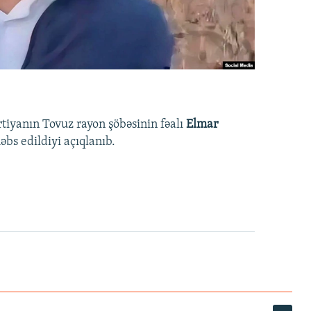
rtiyanın Tovuz rayon şöbəsinin fəalı
Elmar
bs edildiyi açıqlanıb.