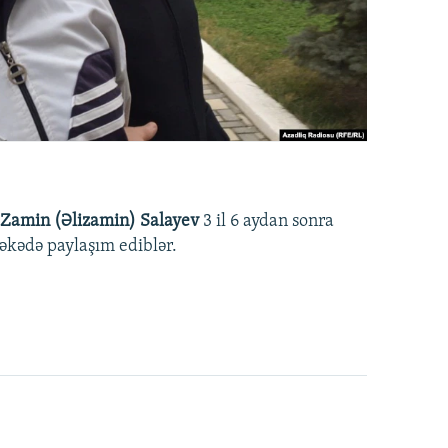
Zamin (Əlizamin) Salayev
3 il 6 aydan sonra
əbəkədə paylaşım ediblər.