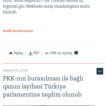
tutur. Bunu avqustun 7-də Türkiyə rəsmisi üç
regional güc Məkkədə sazişi imzaladıqdan sonra
bildirib.
Ətraflı burada oxuyun
Paylaş
PDF
VPN-siz açmaq
Avqust 05, 2026
PKK-nın buraxılması ilə bağlı
qanun layihəsi Türkiyə
parlamentinə təqdim olunub