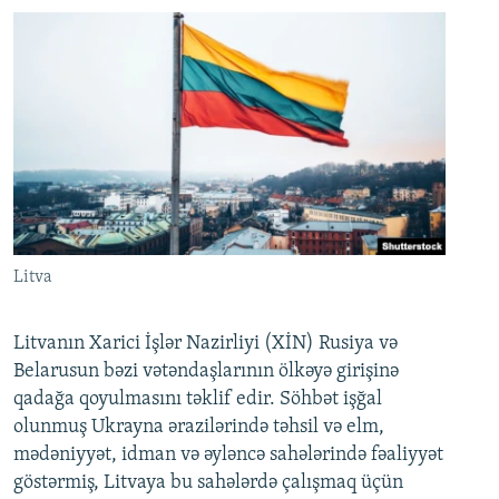
Litva
Litvanın Xarici İşlər Nazirliyi (XİN) Rusiya və
Belarusun bəzi vətəndaşlarının ölkəyə girişinə
qadağa qoyulmasını təklif edir. Söhbət işğal
olunmuş Ukrayna ərazilərində təhsil və elm,
mədəniyyət, idman və əyləncə sahələrində fəaliyyət
göstərmiş, Litvaya bu sahələrdə çalışmaq üçün