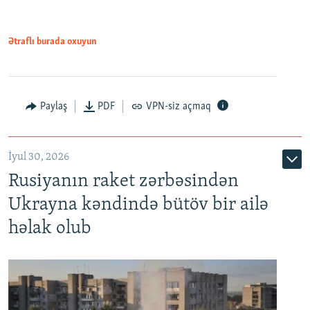
Ətraflı burada oxuyun
Paylaş
PDF
VPN-siz açmaq
İyul 30, 2026
Rusiyanın raket zərbəsindən
Ukrayna kəndində bütöv bir ailə
həlak olub