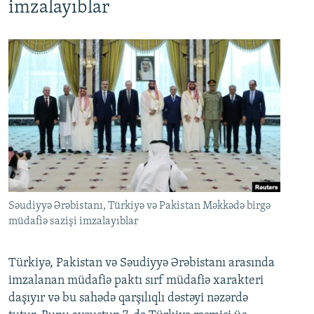
imzalayıblar
Səudiyyə Ərəbistanı, Türkiyə və Pakistan Məkkədə birgə
müdafiə sazişi imzalayıblar
Türkiyə, Pakistan və Səudiyyə Ərəbistanı arasında
imzalanan müdafiə paktı sırf müdafiə xarakteri
daşıyır və bu sahədə qarşılıqlı dəstəyi nəzərdə