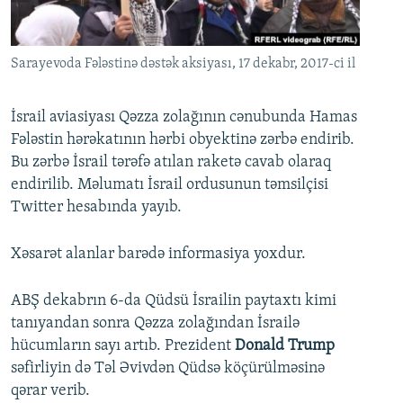
İNFOQRAFIKA
AZƏRBAYCAN ƏDƏBIYYATI KITABXANASI
MISSIYAMIZ
BIZI IZLƏ
KARIKATURA
İSLAM VƏ DEMOKRATIYA
PEŞƏ ETIKASI VƏ JURNALISTIKA STANDARTLARIMIZ
Sarayevoda Fələstinə dəstək aksiyası, 17 dekabr, 2017-ci il
İZ - MƏDƏNIYYƏT PROQRAMI
MATERIALLARIMIZDAN ISTIFADƏ
AZADLIQRADIOSU MOBIL TELEFONUNUZDA
RFE/RL-in bütün saytları
İsrail aviasiyası Qəzza zolağının cənubunda Hamas
Fələstin hərəkatının hərbi obyektinə zərbə endirib.
BIZIMLƏ ƏLAQƏ
Bu zərbə İsrail tərəfə atılan raketə cavab olaraq
XƏBƏR BÜLLETENLƏRIMIZ
endirilib. Məlumatı İsrail ordusunun təmsilçisi
Twitter hesabında yayıb.
Xəsarət alanlar barədə informasiya yoxdur.
ABŞ dekabrın 6-da Qüdsü İsrailin paytaxtı kimi
tanıyandan sonra Qəzza zolağından İsrailə
hücumların sayı artıb. Prezident
Donald Trump
səfirliyin də Təl Əvivdən Qüdsə köçürülməsinə
qərar verib.