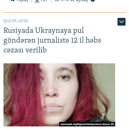
İyul 29, 2026
Rusiyada Ukraynaya pul
göndərən jurnalistə 12 il həbs
cəzası verilib