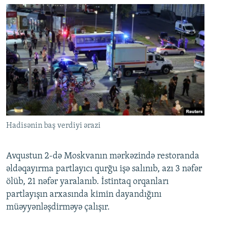
Hadisənin baş verdiyi ərazi
Avqustun 2-də Moskvanın mərkəzində restoranda
əldəqayırma partlayıcı qurğu işə salınıb, azı 3 nəfər
ölüb, 21 nəfər yaralanıb. İstintaq orqanları
partlayışın arxasında kimin dayandığını
müəyyənləşdirməyə çalışır.