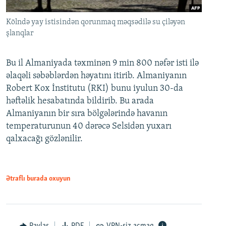
Kölndə yay istisindən qorunmaq məqsədilə su çiləyən
şlanqlar
Bu il Almaniyada təxminən 9 min 800 nəfər isti ilə
əlaqəli səbəblərdən həyatını itirib. Almaniyanın
Robert Kox İnstitutu (RKI) bunu iyulun 30-da
həftəlik hesabatında bildirib. Bu arada
Almaniyanın bir sıra bölgələrində havanın
temperaturunun 40 dərəcə Selsidən yuxarı
qalxacağı gözlənilir.
Ətraflı burada oxuyun
Paylaş
PDF
VPN-siz açmaq