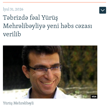
İyul 31, 2026
Təbrizdə fəal Yürüş
Mehrəlibəyliyə yeni həbs cəzası
verilib
Yürüş Mehrəlibəyli