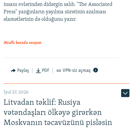
insanı evlərindən didərgin salıb. "The Associated
Press" yanğınların yayılma sürətinin azalması
əlamətlərinin də olduğunu yazır.
Ətraflı burada oxuyun
Paylaş
PDF
VPN-siz açmaq
İyul 27, 2026
Litvadan təklif: Rusiya
vətəndaşları ölkəyə girərkən
Moskvanın təcavüzünü pisləsin