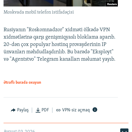
Moskvada mobil telefon istifadəçisi
Rusiyanın "Roskomnadzor" xidməti ölkədə VPN
xidmətlərinə qarşı genişmiqyaslı bloklama aparıb.
20-dən çox populyar hostinq provayderinin IP
ünvanları məhdudlaşdırılıb. Bu barədə "Eksployt"
və "Agentstvo" Telegram kanalları məlumat yayıb.
Ətraflı burada oxuyun
Paylaş
PDF
VPN-siz açmaq
Avqust 03, 2026