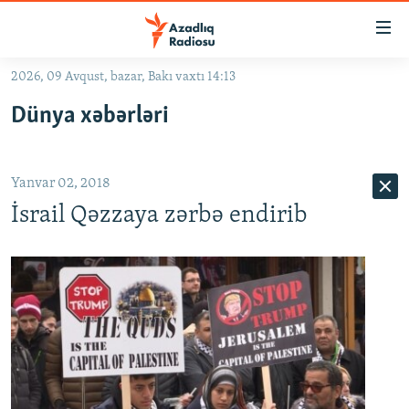
Keçid
linkləri
Əsas
2026, 09 Avqust, bazar, Bakı vaxtı 14:13
məzmuna
GÜNDƏM
Dünya xəbərləri
qayıt
#İZAHLA
Əsas
KORRUPSIOMETR
naviqasiyaya
Yanvar 02, 2018
qayıt
#ƏSLINDƏ
Axtarışa
İsrail Qəzzaya zərbə endirib
FƏRQƏ BAX
keç
QANUNI DOĞRU
ARAŞDIRMA
MULTIMEDIA
RADIO ARXIV
VIDEO
HAQQIMIZDA
FOTOQALEREYA
OXU ZALI