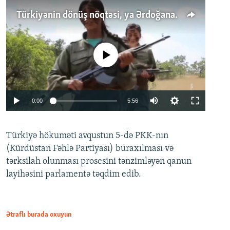
Türkiyənin dönüş nöqtəsi, ya Ərdoğana üçüncü şans: PKK ilə qəfil barışıq nə deməkdir?
No media source currently available
Auto
0:00
5:56
240p
Türkiyə hökuməti avqustun 5-də PKK-nın
360p
(Kürdüstan Fəhlə Partiyası) buraxılması və
480p
Auto
240p
360p
480p
tərksilah olunması prosesini tənzimləyən qanun
720p
layihəsini parlamentə təqdim edib.
720p
1080p
1080p
Ətraflı burada oxuyun