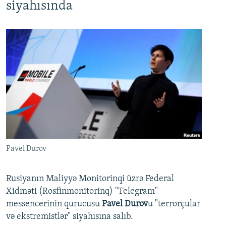
siyahısında
Pavel Durov
Rusiyanın Maliyyə Monitorinqi üzrə Federal
Xidməti (Rosfinmonitorinq) "Telegram"
messencerinin qurucusu
Pavel Durov
u "terrorçular
və ekstremistlər" siyahısına salıb.