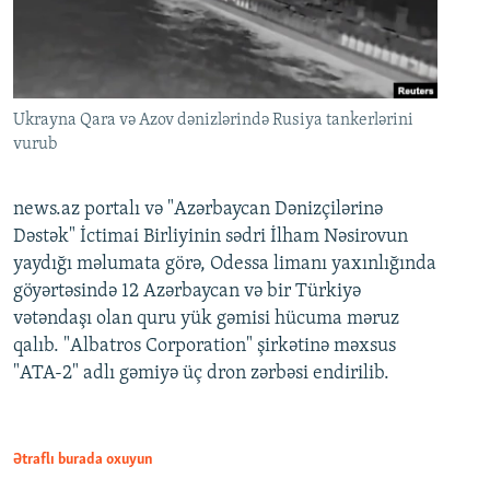
Ukrayna Qara və Azov dənizlərində Rusiya tankerlərini
vurub
news.az portalı və "Azərbaycan Dənizçilərinə
Dəstək" İctimai Birliyinin sədri İlham Nəsirovun
yaydığı məlumata görə, Odessa limanı yaxınlığında
göyərtəsində 12 Azərbaycan və bir Türkiyə
vətəndaşı olan quru yük gəmisi hücuma məruz
qalıb. "Albatros Corporation" şirkətinə məxsus
"ATA-2" adlı gəmiyə üç dron zərbəsi endirilib.
Ətraflı burada oxuyun