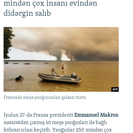
mindən çox insanı evindən
didərgin salıb
Fransada meşə yanğınından qalxan tüstü
İyulun 27-də Fransa prezidenti
Emmanuel Makron
nəzarətdən çıxmış iri meşə yanğınları ilə bağlı
böhran iclası keçirib. Yanğınlar 250 mindən çox