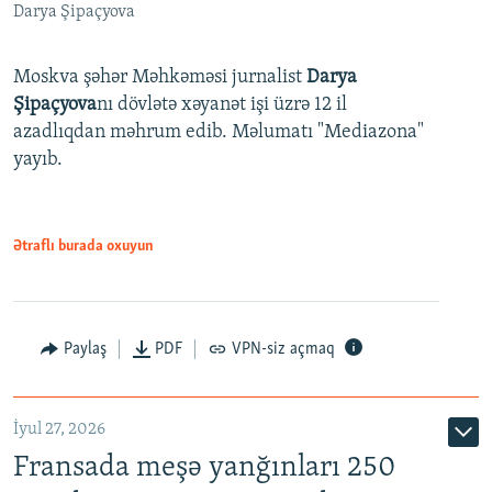
Darya Şipaçyova
Moskva şəhər Məhkəməsi jurnalist
Darya
Şipaçyova
nı dövlətə xəyanət işi üzrə 12 il
azadlıqdan məhrum edib. Məlumatı "Mediazona"
yayıb.
Ətraflı burada oxuyun
Paylaş
PDF
VPN-siz açmaq
İyul 27, 2026
Fransada meşə yanğınları 250