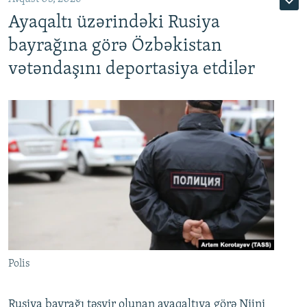
Ayaqaltı üzərindəki Rusiya
bayrağına görə Özbəkistan
vətəndaşını deportasiya etdilər
Polis
Rusiya bayrağı təsvir olunan ayaqaltıya görə Nijni