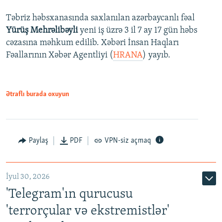
Təbriz həbsxanasında saxlanılan azərbaycanlı fəal
Yürüş Mehrəlibəyli
yeni iş üzrə 3 il 7 ay 17 gün həbs
cəzasına məhkum edilib. Xəbəri İnsan Haqları
Fəallarının Xəbər Agentliyi (
HRANA
) yayıb.
Ətraflı burada oxuyun
Paylaş
PDF
VPN-siz açmaq
İyul 30, 2026
'Telegram'ın qurucusu
'terrorçular və ekstremistlər'