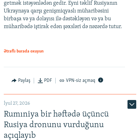
getmək istəyənlədən gedir. Eyni təklif Rusiyanın
Ukraynaya qarşı genişmiqyaslı müharibəsini
birbaşa və ya dolayısı ilə dəstəkləyən və ya bu
müharibədə iştirak edən şəxsləri də nəzərdə tutur.
Ətraflı burada oxuyun
Paylaş
PDF
VPN-siz açmaq
İyul 27, 2026
Rumıniya bir həftədə üçüncü
Rusiya dronunu vurduğunu
açıqlayıb