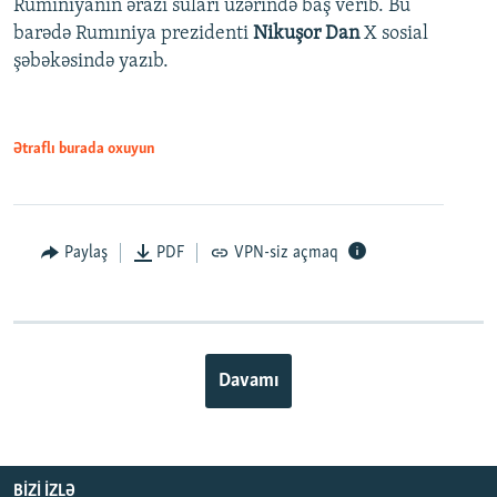
Rumıniyanın ərazi suları üzərində baş verib. Bu
barədə Rumıniya prezidenti
Nikuşor Dan
X sosial
şəbəkəsində yazıb.
Ətraflı burada oxuyun
Paylaş
PDF
VPN-siz açmaq
Davamı
BIZI IZLƏ