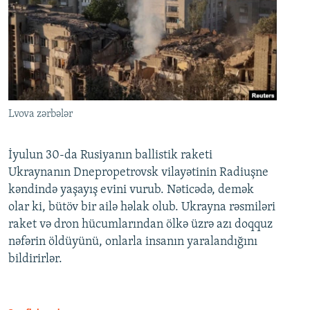
Lvova zərbələr
İyulun 30-da Rusiyanın ballistik raketi
Ukraynanın Dnepropetrovsk vilayətinin Radiuşne
kəndində yaşayış evini vurub. Nəticədə, demək
olar ki, bütöv bir ailə həlak olub. Ukrayna rəsmiləri
raket və dron hücumlarından ölkə üzrə azı doqquz
nəfərin öldüyünü, onlarla insanın yaralandığını
bildirirlər.