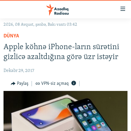
Keçid
linkləri
Əsas
2026, 08 Avqust, şənbə, Bakı vaxtı 03:42
məzmuna
GÜNDƏM
DÜNYA
qayıt
#İZAHLA
Əsas
Apple köhnə iPhone-ların sürətini
KORRUPSIOMETR
naviqasiyaya
gizlicə azaltdığına görə üzr istəyir
qayıt
#ƏSLINDƏ
Axtarışa
Dekabr 29, 2017
FƏRQƏ BAX
keç
QANUNI DOĞRU
Paylaş
VPN-siz açmaq
ARAŞDIRMA
MULTIMEDIA
RADIO ARXIV
VIDEO
HAQQIMIZDA
FOTOQALEREYA
OXU ZALI