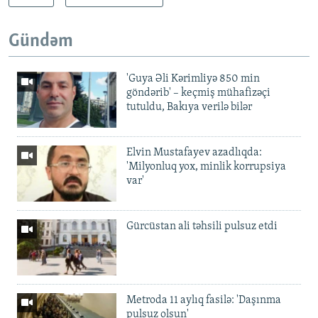
Gündəm
'Guya Əli Kərimliyə 850 min
göndərib' – keçmiş mühafizəçi
tutuldu, Bakıya verilə bilər
Elvin Mustafayev azadlıqda:
'Milyonluq yox, minlik korrupsiya
var'
Gürcüstan ali təhsili pulsuz etdi
Metroda 11 aylıq fasilə: 'Daşınma
pulsuz olsun'