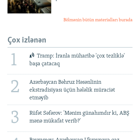
Bölmənin bütün materialları burada
Çox izlənən
1
Tramp: İranla müharibə 'çox tezliklə'
başa çatacaq
2
Azərbaycan Bəhruz Həsənlinin
ekstradisiyası üçün hələlik müraciət
etməyib
3
Rüfət Səfərov: 'Mənim günahımdır ki, ABŞ
mənə mükafat verib?'