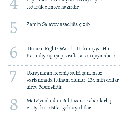
4
Bayramov: Azərbaycan Ukraynaya qaz
tədarük etməyə hazırdır
5
Zamin Salayev azadlığa çıxıb
6
'Human Rights Watch': Hakimiyyət Əli
Kərimliyə qarşı pis rəftara son qoymalıdır
7
Ukraynanın keçmiş səfiri qanunsuz
varlanmada ittiham olunur: 134 min dollar
girov ödəməlidir
8
Matviyenkodan Rubinyana xəbərdarlıq:
rusiyalı turistlər gəlməyə bilər