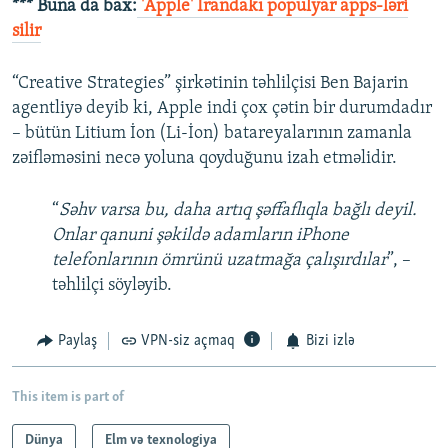
*** Buna da bax:
'Apple' İrandakı populyar apps-ləri
silir
“Creative Strategies” şirkətinin təhlilçisi Ben Bajarin
agentliyə deyib ki, Apple indi çox çətin bir durumdadır
– bütün Litium İon (Li-İon) batareyalarının zamanla
zəifləməsini necə yoluna qoyduğunu izah etməlidir.
“
Səhv varsa bu, daha artıq şəffaflıqla bağlı deyil.
Onlar qanuni şəkildə adamların iPhone
telefonlarının ömrünü uzatmağa çalışırdılar
”, –
təhlilçi söyləyib.
Paylaş
VPN-siz açmaq
Bizi izlə
This item is part of
Dünya
Elm və texnologiya