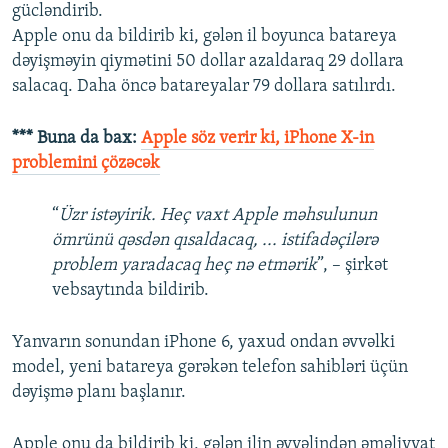
gücləndirib.
Apple onu da bildirib ki, gələn il boyunca batareya
dəyişməyin qiymətini 50 dollar azaldaraq 29 dollara
salacaq. Daha öncə batareyalar 79 dollara satılırdı.
*** Buna da bax:
Apple söz verir ki, iPhone X-in
problemini çözəcək
“
Üzr istəyirik. Heç vaxt Apple məhsulunun
ömrünü qəsdən qısaldacaq, ... istifadəçilərə
problem yaradacaq heç nə etmərik
”, – şirkət
vebsaytında bildirib.
Yanvarın sonundan iPhone 6, yaxud ondan əvvəlki
model, yeni batareya gərəkən telefon sahibləri üçün
dəyişmə planı başlanır.
Apple onu da bildirib ki, gələn ilin əvvəlindən əməliyyat