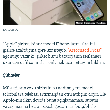
İNFOQRAFIKA
AZƏRBAYCAN ƏDƏBIYYATI KITABXANASI
MISSIYAMIZ
BIZI IZLƏ
KARIKATURA
İSLAM VƏ DEMOKRATIYA
PEŞƏ ETIKASI VƏ JURNALISTIKA STANDARTLARIMIZ
İZ - MƏDƏNIYYƏT PROQRAMI
MATERIALLARIMIZDAN ISTIFADƏ
iPhone X
AZADLIQRADIOSU MOBIL TELEFONUNUZDA
RFE/RL-in bütün saytları
BIZIMLƏ ƏLAQƏ
“Apple” şirkəti köhnə model iPhone-ların sürətini
XƏBƏR BÜLLETENLƏRIMIZ
gizlicə azaltdığına görə üzr istəyib.
“Associated Press”
agentliyi yazır ki, şirkət bunu batareyanın zəifləməsi
üzündən qəfil sönmələri önləmək üçün etdiyini bildirir.
Şübhələr
Müştərilərin çoxu şirkətin bu addımı yeni model
telefonlara tələbatı artırmaqdan ötrü atdığını deyir. Elə
Apple-nın ilkin dövrdə bunu açıqlamaması, sürətin
yavaşımasına heç bir səbəb göstərməsi bu şübhələri