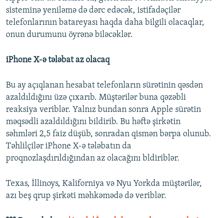
sisteminə yeniləmə də dərc edəcək, istifadəçilər
telefonlarının batareyası haqda daha bilgili olacaqlar,
onun durumunu öyrənə biləcəklər.
iPhone X-ə tələbat az olacaq
Bu ay açıqlanan hesabat telefonların sürətinin qəsdən
azaldıldığını üzə çıxarıb. Müştərilər buna qəzəbli
reaksiya veriblər. Yalnız bundan sonra Apple sürətin
məqsədli azaldıldığını bildirib. Bu həftə şirkətin
səhmləri 2,5 faiz düşüb, sonradan qismən bərpa olunub.
Təhlilçilər iPhone X-ə tələbatın da
proqnozlaşdırıldığından az olacağını bldiriblər.
Texas, İllinoys, Kaliforniya və Nyu Yorkda müştərilər,
azı beş qrup şirkəti məhkəmədə də veriblər.