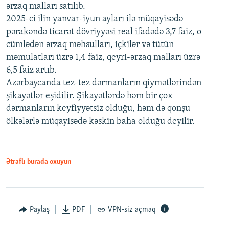
ərzaq malları satılıb.
2025-ci ilin yanvar-iyun ayları ilə müqayisədə
pərakəndə ticarət dövriyyəsi real ifadədə 3,7 faiz, o
cümlədən ərzaq məhsulları, içkilər və tütün
məmulatları üzrə 1,4 faiz, qeyri-ərzaq malları üzrə
6,5 faiz artıb.
Azərbaycanda tez-tez dərmanların qiymətlərindən
şikayətlər eşidilir. Şikayətlərdə həm bir çox
dərmanların keyfiyyətsiz olduğu, həm də qonşu
ölkələrlə müqayisədə kəskin baha olduğu deyilir.
Ətraflı burada oxuyun
Paylaş
PDF
VPN-siz açmaq