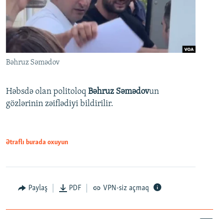
Bəhruz Səmədov
Həbsdə olan politoloq
Bəhruz Səmədov
un
gözlərinin zəiflədiyi bildirilir.
Ətraflı burada oxuyun
Paylaş
PDF
VPN-siz açmaq