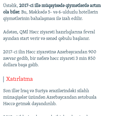
Üstəlik,
2017-ci illə müqayisədə qiymətlərdə artım
ola bilər.
Bu, Məkkədə 5- və 6-ulduzlu hotellərin
qiymətlərinin bahalaşması ilə izah edilir.
Adətən, QMİ Həcc ziyarəti hazırlıqlarına fevral
ayından start verir və sənəd qəbulu başlanır.
2017-ci ilin Həcc ziyarətinə Azərbaycandan 900
zəvvar gedib, bir nəfərə həcc ziyarəti 3 min 850
dollara başa gəlib.
Xatırlatma
Son illər İraq və Suriya ərazilərindəki silahlı
münaqişələr üzündən Azərbaycandan avtobusla
Həccə getmək dayandırılıb.