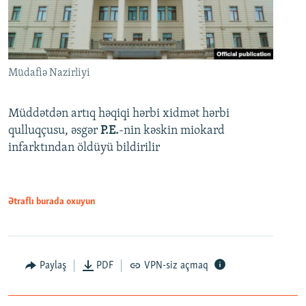
Müdafiə Nazirliyi
Müddətdən artıq həqiqi hərbi xidmət hərbi
qulluqçusu, əsgər
P.E.
-nin kəskin miokard
infarktından öldüyü bildirilir
Ətraflı burada oxuyun
Paylaş
PDF
VPN-siz açmaq