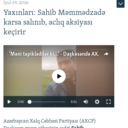
İyul 09, 2026
Yaxınları: Sahib Məmmədzadə
karsa salınıb, aclıq aksiyası
keçirir
'Məni təpiklədilər ki...' - Daşkəsəndə AXCP fəalının yaxınları onun həbsinə etiraz edirlər
No media source currently available
Auto
0:00
6:51
240p
Azərbaycan Xalq Cəbhəsi Partiyası (AXCP)
360p