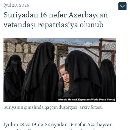
İyul 20, 2026
Auto
240p
360p
480p
Suriyadan 16 nəfər Azərbaycan
720p
1080p
vətəndaşı repatriasiya olunub
Suriyanın şimalında qaçqın düşərgəsi, arxiv fotosu
İyulun 18 və 19-da Suriyadan 16 nəfər Azərbaycan