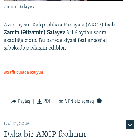
Zamin Salayev
Azərbaycan Xalq Cəbhəsi Partiyası (AXCP) fəalı
Zamin (Əlizamin) Salayev
3 il 6 aydan sonra
azadlığa çıxıb. Bu barədə siyasi fəallar sosial
şəbəkədə paylaşım ediblər.
Ətraflı burada oxuyun
Paylaş
PDF
VPN-siz açmaq
İyul 31, 2026
Daha bir AXCP fəalının