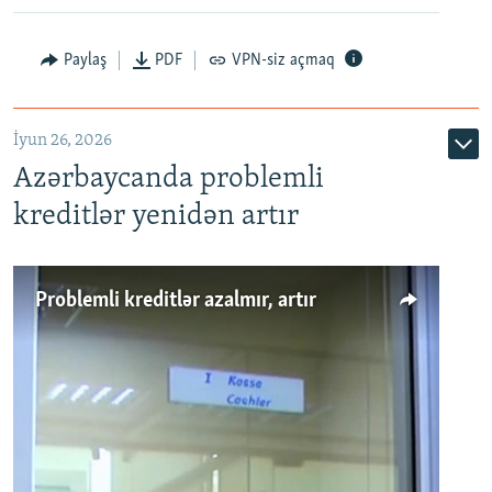
Auto
240p
360p
480p
Paylaş
PDF
VPN-siz açmaq
720p
1080p
İyun 26, 2026
Azərbaycanda problemli
kreditlər yenidən artır
Problemli kreditlər azalmır, artır