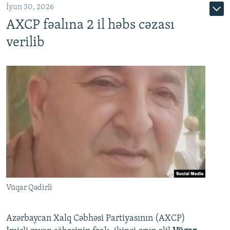
İyun 30, 2026
AXCP fəalına 2 il həbs cəzası
verilib
Vüqar Qədirli
Azərbaycan Xalq Cəbhəsi Partiyasının (AXCP)