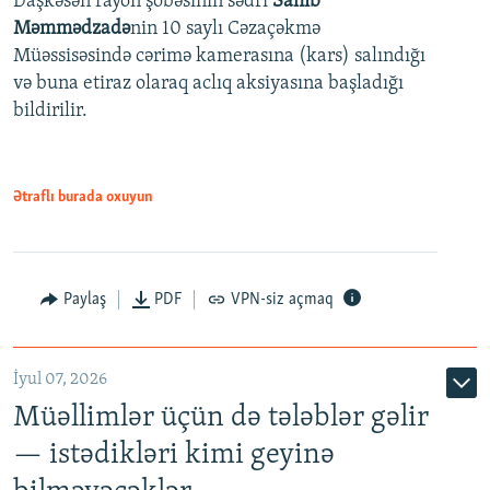
Daşkəsən rayon şöbəsinin sədri
Sahib
480p
Auto
240p
360p
480p
Məmmədzadə
nin 10 saylı Cəzaçəkmə
720p
Müəssisəsində cərimə kamerasına (kars) salındığı
720p
1080p
və buna etiraz olaraq aclıq aksiyasına başladığı
1080p
bildirilir.
Ətraflı burada oxuyun
Paylaş
PDF
VPN-siz açmaq
İyul 07, 2026
Müəllimlər üçün də tələblər gəlir
— istədikləri kimi geyinə