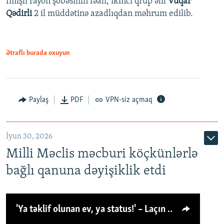
İmişli rayon şöbəsinin fəalı, ikinci qrup əlil
Vüqar
Qədirli
2 il müddətinə azadlıqdan məhrum edilib.
Ətraflı burada oxuyun
Paylaş
PDF
VPN-siz açmaq
İyun 30, 2026
Milli Məclis məcburi köçkünlərlə
bağlı qanuna dəyişiklik etdi
'Ya təklif olunan ev, ya status!' – Laçın köçkünü: 'Laçından başqa heç hara!'