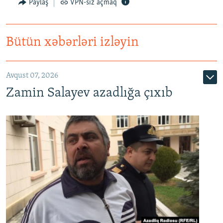
Paylaş
VPN-siz açmaq
Bütün xəbərləri izləyin
Avqust 07, 2026
Zamin Salayev azadlığa çıxıb