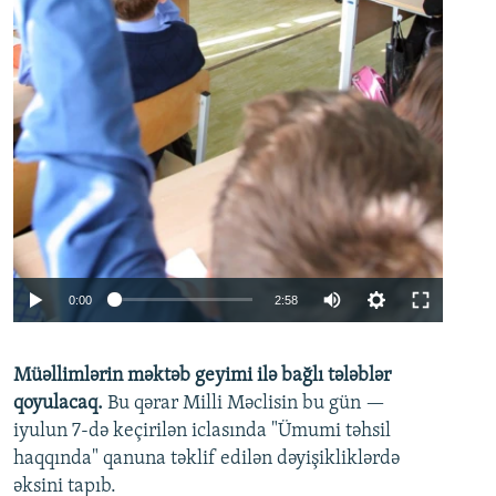
Auto
0:00
2:58
240p
Müəllimlərin məktəb geyimi ilə bağlı tələblər
360p
qoyulacaq.
Bu qərar Milli Məclisin bu gün —
480p
iyulun 7-də keçirilən iclasında "Ümumi təhsil
720p
haqqında" qanuna təklif edilən dəyişikliklərdə
əksini tapıb.
1080p