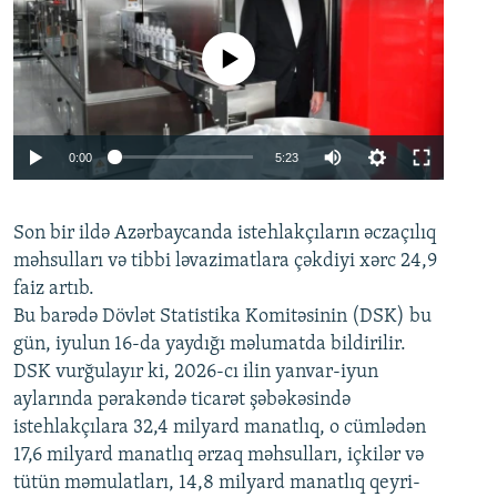
No media source currently available
Auto
0:00
5:23
240p
Son bir ildə Azərbaycanda istehlakçıların
360p
əczaçılıq
məhsulları və tibbi ləvazimatlara çəkdiyi xərc 24,9
480p
Auto
240p
360p
480p
faiz artıb.
720p
Bu barədə Dövlət Statistika Komitəsinin (DSK) bu
720p
1080p
gün, iyulun 16-da yaydığı məlumatda bildirilir.
1080p
DSK vurğulayır ki, 2026-cı ilin yanvar-iyun
aylarında pərakəndə ticarət şəbəkəsində
istehlakçılara 32,4 milyard manatlıq, o cümlədən
17,6 milyard manatlıq ərzaq məhsulları, içkilər və
tütün məmulatları, 14,8 milyard manatlıq qeyri-