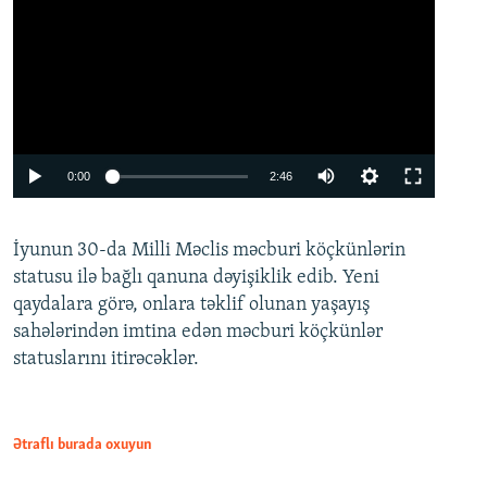
Auto
0:00
2:46
240p
İyunun 30-da Milli Məclis məcburi köçkünlərin
360p
statusu ilə bağlı qanuna dəyişiklik edib. Yeni
480p
qaydalara görə, onlara təklif olunan yaşayış
720p
sahələrindən imtina edən məcburi köçkünlər
statuslarını itirəcəklər.
1080p
Ətraflı burada oxuyun