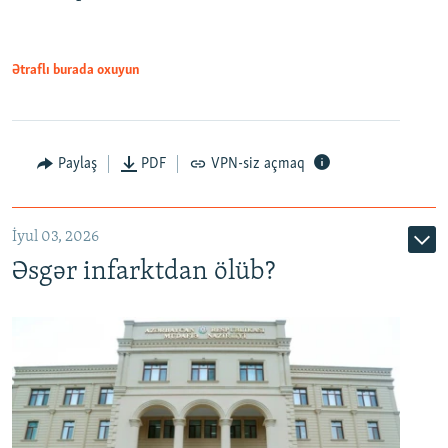
Ətraflı burada oxuyun
Auto
240p
360p
480p
Paylaş
PDF
VPN-siz açmaq
720p
1080p
İyul 03, 2026
Əsgər infarktdan ölüb?