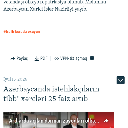
vətəndaşı ölkəyə repatriasiya olunub. Məlumatı
Azərbaycan Xarici İşlər Nazirliyi yayıb.
Ətraflı burada oxuyun
Paylaş
PDF
VPN-siz açmaq
İyul 16, 2026
Azərbaycanda istehlakçıların
tibbi xərcləri 25 faiz artıb
Ard-arda açılan dərman zavodları ölkənin tələbatını ödəyirmi?