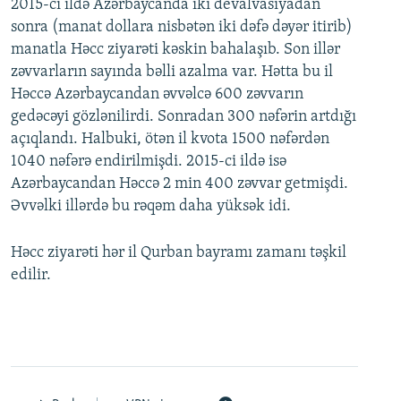
2015-ci ildə Azərbaycanda iki devalvasiyadan
sonra (manat dollara nisbətən iki dəfə dəyər itirib)
manatla Həcc ziyarəti kəskin bahalaşıb. Son illər
zəvvarların sayında bəlli azalma var. Hətta bu il
Həccə Azərbaycandan əvvəlcə 600 zəvvarın
gedəcəyi gözlənilirdi. Sonradan 300 nəfərin artdığı
açıqlandı. Halbuki, ötən il kvota 1500 nəfərdən
1040 nəfərə endirilmişdi. 2015-ci ildə isə
Azərbaycandan Həccə 2 min 400 zəvvar getmişdi.
Əvvəlki illərdə bu rəqəm daha yüksək idi.
Həcc ziyarəti hər il Qurban bayramı zamanı təşkil
edilir.