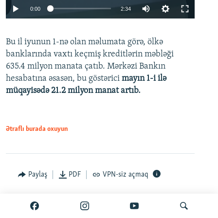
Auto
0:00
2:34
240p
Bu il iyunun 1-nə olan məlumata görə, ölkə
360p
banklarında vaxtı keçmiş kreditlərin məbləği
480p
635.4 milyon manata çatıb. Mərkəzi Bankın
720p
hesabatına əsasən, bu göstərici
mayın 1-i ilə
müqayisədə 21.2 milyon manat artıb.
1080p
Ətraflı burada oxuyun
Auto
240p
360p
480p
Paylaş
PDF
VPN-siz açmaq
720p
1080p
İyun 25, 2026