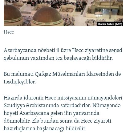
İNFOQRAFIKA
AZƏRBAYCAN ƏDƏBIYYATI KITABXANASI
MISSIYAMIZ
BIZI IZLƏ
KARIKATURA
İSLAM VƏ DEMOKRATIYA
PEŞƏ ETIKASI VƏ JURNALISTIKA STANDARTLARIMIZ
İZ - MƏDƏNIYYƏT PROQRAMI
MATERIALLARIMIZDAN ISTIFADƏ
Həcc
AZADLIQRADIOSU MOBIL TELEFONUNUZDA
RFE/RL-in bütün saytları
BIZIMLƏ ƏLAQƏ
Azərbaycanda növbəti il üzrə Həcc ziyarətinə sənəd
qəbulunun vaxtından tez başlayacağı bildirilir.
XƏBƏR BÜLLETENLƏRIMIZ
Bu məlumatı Qafqaz Müsəlmanları İdarəsindən də
təsdiqləyiblər.
Hazırda idarənin Həcc missiyasının nümayəndələri
Səudiyyə Ərəbistanında səfərdədirlər. Nümayəndə
heyəti Azərbaycana gələn ilin yanvarında
dönməlidir. Elə bundan sonra da Həcc ziyarəti
hazırlıqlarına başlanacağı bildirilir.