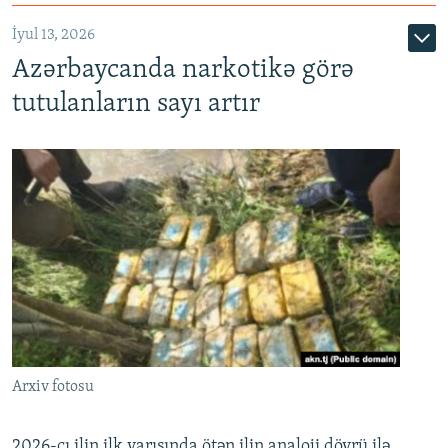
İyul 13, 2026
Azərbaycanda narkotikə görə
tutulanların sayı artır
Arxiv fotosu
2026-cı ilin ilk yarısında ötən ilin analoji dövrü ilə