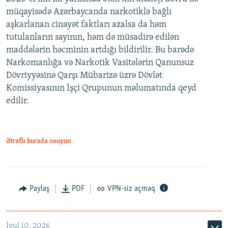
müqayisədə Azərbaycanda narkotiklə bağlı
aşkarlanan cinayət faktları azalsa da həm
tutulanların sayının, həm də müsadirə edilən
maddələrin həcminin artdığı bildirilir. Bu barədə
Narkomanlığa və Narkotik Vasitələrin Qanunsuz
Dövriyyəsinə Qarşı Mübarizə üzrə Dövlət
Komissiyasının İşçi Qrupunun məlumatında qeyd
edilir.
Ətraflı burada oxuyun
Paylaş
PDF
VPN-siz açmaq
İyul 10, 2026