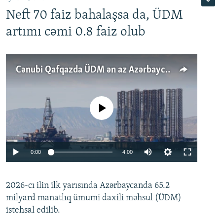
Neft 70 faiz bahalaşsa da, ÜDM
artımı cəmi 0.8 faiz olub
Cənubi Qafqazda ÜDM ən az Azərbaycanda artır: Qonşuları niyə Bakını qabaqlaya bilir?
No media source currently available
Auto
0:00
4:00
240p
2026-cı ilin ilk yarısında Azərbaycanda 65.2
360p
milyard manatlıq ümumi daxili məhsul (ÜDM)
480p
Auto
240p
360p
480p
istehsal edilib.
720p