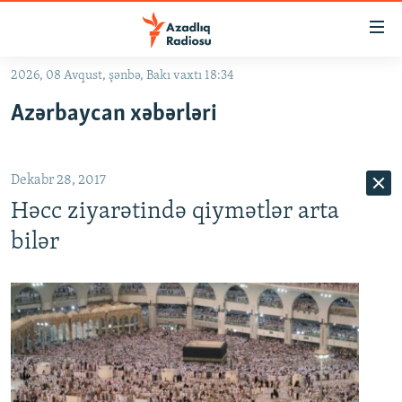
Keçid
linkləri
Əsas
2026, 08 Avqust, şənbə, Bakı vaxtı 18:34
məzmuna
GÜNDƏM
Azərbaycan xəbərləri
qayıt
#İZAHLA
Əsas
KORRUPSIOMETR
naviqasiyaya
Dekabr 28, 2017
qayıt
#ƏSLINDƏ
Axtarışa
Həcc ziyarətində qiymətlər arta
FƏRQƏ BAX
keç
bilər
QANUNI DOĞRU
ARAŞDIRMA
MULTIMEDIA
RADIO ARXIV
VIDEO
HAQQIMIZDA
FOTOQALEREYA
OXU ZALI