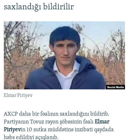
saxlandığı bildirilir
Elmar Piriyev
AXCP daha bir fəalının saxlandığını bildirib.
Partiyanın Tovuz rayon şöbəsinin fəalı
Elmar
Piriyev
in 10 sutka müddətinə inzibati qaydada
həbs edildiyi açıqlanıb.