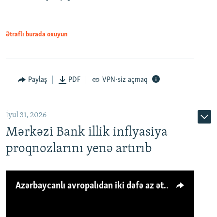
Ətraflı burada oxuyun
Paylaş
PDF
VPN-siz açmaq
İyul 31, 2026
Mərkəzi Bank illik inflyasiya
proqnozlarını yenə artırıb
Azərbaycanlı avropalıdan iki dəfə az ət yeyir, amma... 'Qiymət artımı qaçılmazdır'