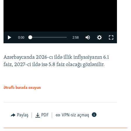
Auto
0:00
2:58
240p
Azərbaycanda 2026-cı ildə illik inflyasiyanın 6.1
360p
faiz, 2027-ci ildə isə 5.8 faiz olacağı gözlənilir.
480p
720p
1080p
Ətraflı burada oxuyun
Paylaş
PDF
VPN-siz açmaq