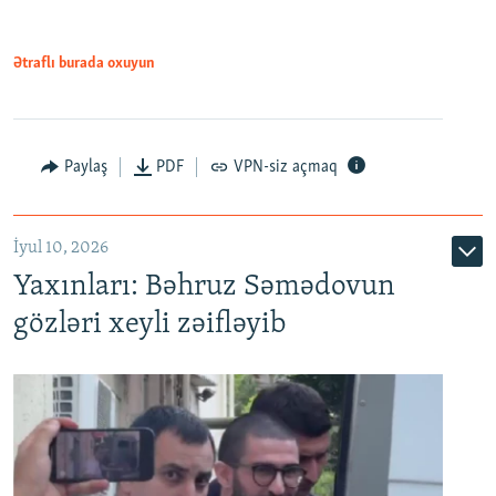
720p
1080p
1080p
Ətraflı burada oxuyun
Paylaş
PDF
VPN-siz açmaq
İyul 10, 2026
Yaxınları: Bəhruz Səmədovun
gözləri xeyli zəifləyib