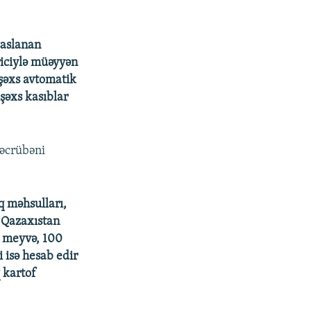
saslanan
riciylə müəyyən
 şəxs avtomatik
 şəxs kasıblar
təcrübəni
ıq məhsulları,
 Qazaxıstan
kq meyvə, 100
 isə hesab edir
q kartof