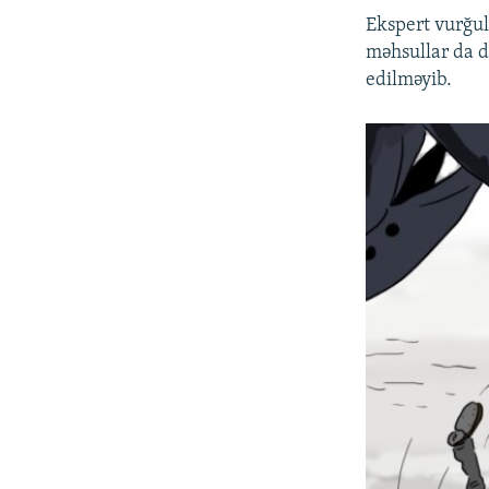
Ekspert vurğul
məhsullar da d
edilməyib.