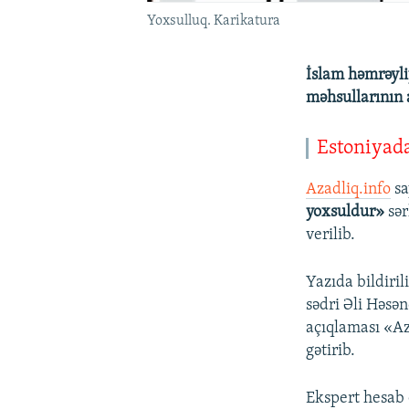
Yoxsulluq. Karikatura
İslam həmrəyli
məhsullarının 
Estoniyada
Azadliq.info
sa
yoxsuldur»
sər
verilib.
Yazıda bildiril
sədri Əli Həsə
açıqlaması «Az
gətirib.
Ekspert hesab 