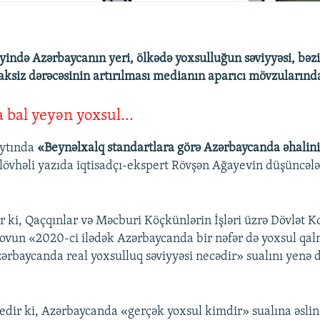
yində Azərbaycanın yeri, ölkədə yoxsulluğun səviyyəsi, bəzi
aksiz dərəcəsinin artırılması medianın aparıcı mövzularında
 bal yeyən yoxsul...
ytında
«Beynəlxalq standartlara görə Azərbaycanda əhalini
lövhəli yazıda iqtisadçı-ekspert Rövşən Ağayevin düşüncələ
ir ki, Qaçqınlar və Məcburi Köçkünlərin İşləri üzrə Dövlət 
novun «2020-ci ilədək Azərbaycanda bir nəfər də yoxsul qa
ərbaycanda real yoxsulluq səviyyəsi necədir» sualını yenə
edir ki, Azərbaycanda «gerçək yoxsul kimdir» sualına əsli