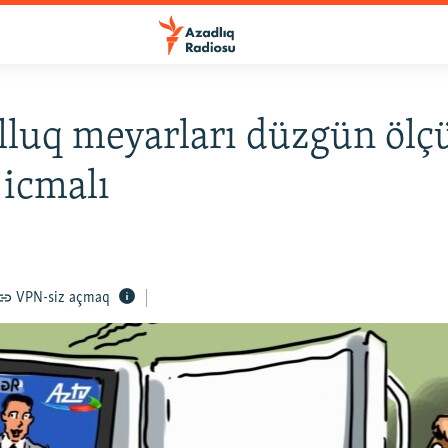
lluq meyarları düzgün ölçül
icmalı
VPN-siz açmaq