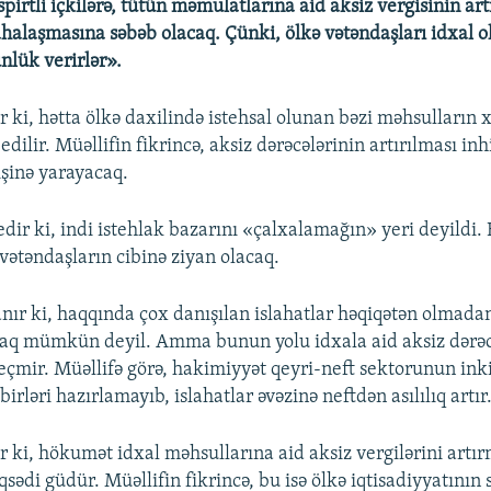
spirtli içkilərə, tütün məmulatlarına aid aksiz vergisinin art
halaşmasına səbəb olacaq. Çünki, ölkə vətəndaşları idxal o
ünlük verirlər».
ir ki, hətta ölkə daxilində istehsal olunan bəzi məhsulların
edilir. Müəllifin fikrincə, aksiz dərəcələrinin artırılması inh
işinə yarayacaq.
dir ki, indi istehlak bazarını «çalxalamağın» yeri deyildi. 
vətəndaşların cibinə ziyan olacaq.
nır ki, haqqında çox danışılan islahatlar həqiqətən olmadan
aq mümkün deyil. Amma bunun yolu idxala aid aksiz dərəc
çmir. Müəllifə görə, hakimiyyət qeyri-neft sektorunun inki
irləri hazırlamayıb, islahatlar əvəzinə neftdən asılılıq artır
ir ki, hökumət idxal məhsullarına aid aksiz vergilərini art
ədi güdür. Müəllifin fikrincə, bu isə ölkə iqtisadiyyatının 