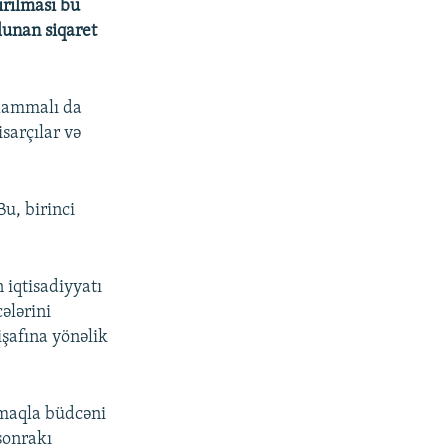
ırılması bu
lunan siqaret
 xammalı da
isarçılar və
Bu, birinci
 iqtisadiyyatı
ələrini
şafına yönəlik
.
ırmaqla büdcəni
sonrakı