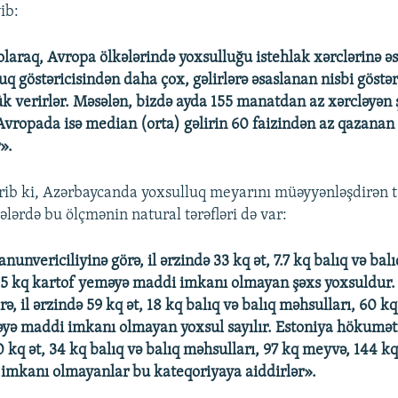
ib:
 olaraq, Avropa ölkələrində yoxsulluğu istehlak xərclərinə ə
uq göstəricisindən daha çox, gəlirlərə əsaslanan nisbi göstə
k verirlər. Məsələn, bizdə ayda 155 manatdan az xərcləyən
 Avropada isə median (orta) gəlirin 60 faizindən az qazanan
».
rib ki, Azərbaycanda yoxsulluq meyarını müəyyənləşdirən 
ələrdə bu ölçmənin natural tərəfləri də var:
unvericiliyinə görə, il ərzində 33 kq ət, 7.7 kq balıq və bal
55 kq kartof yeməyə maddi imkanı olmayan şəxs yoxsuldur.
, il ərzində 59 kq ət, 18 kq balıq və balıq məhsulları, 60 
yə maddi imkanı olmayan yoxsul sayılır. Estoniya hökuməti
50 kq ət, 34 kq balıq və balıq məhsulları, 97 kq meyvə, 144 k
imkanı olmayanlar bu kateqoriyaya aiddirlər».