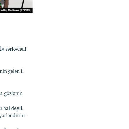
il»
sərlövhəli
nin gələn il
a gözlənir.
ı hal deyil.
ərləndirilir: