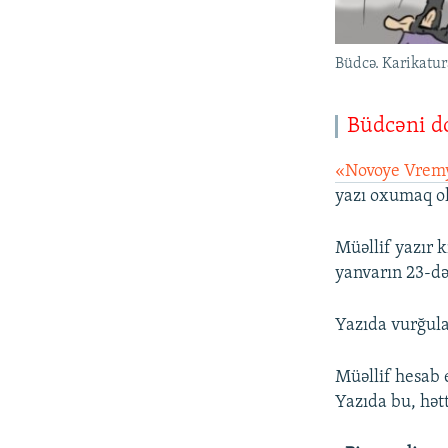
Büdcə. Karikatu
Büdcəni d
«Novoye Vrem
yazı oxumaq ol
Müəllif yazır k
yanvarın 23-də
Yazıda vurğulan
Müəllif hesab e
Yazıda bu, hətt