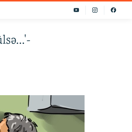
sə...'-