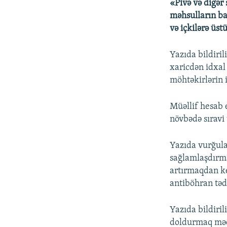
«Pivə və digər 
məhsulların ba
və içkilərə üst
Yazıda bildiril
xaricdən idxal 
möhtəkirlərin 
Müəllif hesab e
növbədə sıravi 
Yazıda vurğula
sağlamlaşdırm
artırmaqdan ke
antiböhran tədb
Yazıda bildiril
doldurmaq məqs