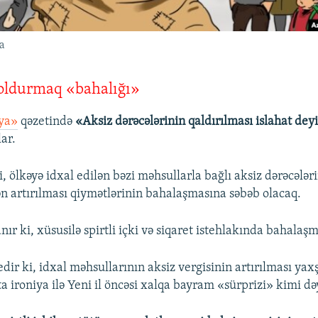
ra
oldurmaq «bahalığı»
ya»
qəzetində
«Aksiz dərəcələrinin qaldırılması islahat dey
ar.
i, ölkəyə idxal edilən bəzi məhsullarla bağlı aksiz dərəcələri
n artırılması qiymətlərinin bahalaşmasına səbəb olacaq.
ır ki, xüsusilə spirtli içki və siqaret istehlakında bahalaşm
dir ki, idxal məhsullarının aksiz vergisinin artırılması yaxş
a ironiya ilə Yeni il öncəsi xalqa bayram «sürprizi» kimi dəy