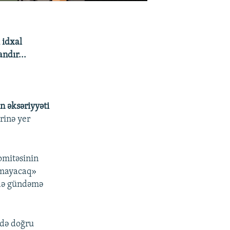
 idxal
ndır...
n əksəriyyəti
rinə yer
Komitəsinin
lmayacaq»
 də gündəmə
ndə doğru