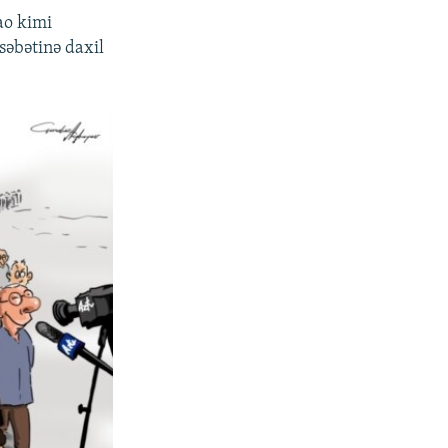
ao kimi
səbətinə daxil