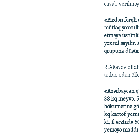
cavab verilməy
«Bizdən fərqli
mütləq yoxsull
etməyə üstünlü
yoxsul sayılır.
qrupuna düşür
R.Ağayev bildi
tətbiq edən ölk
«Azərbaycan qan
38 kq meyvə, 
hökumətinə görə
kq kartof yemə
ki, il ərzində 
yeməyə maddi 