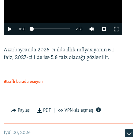
Auto
0:00
2:58
240p
Azərbaycanda 2026-cı ildə illik inflyasiyanın 6.1
360p
faiz, 2027-ci ildə isə 5.8 faiz olacağı gözlənilir.
480p
720p
1080p
Ətraflı burada oxuyun
Paylaş
PDF
VPN-siz açmaq
İyul 20, 2026
Auto
240p
360p
480p