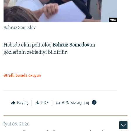
Bəhruz Səmədov
Həbsdə olan politoloq
Bəhruz Səmədov
un
gözlərinin zəiflədiyi bildirilir.
Ətraflı burada oxuyun
Paylaş
PDF
VPN-siz açmaq
İyul 09, 2026