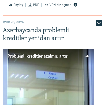
Auto
240p
360p
480p
Paylaş
PDF
VPN-siz açmaq
720p
1080p
İyun 26, 2026
Azərbaycanda problemli
kreditlər yenidən artır
Problemli kreditlər azalmır, artır