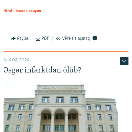
Ətraflı burada oxuyun
Auto
240p
360p
480p
Paylaş
PDF
VPN-siz açmaq
720p
1080p
İyul 03, 2026
Əsgər infarktdan ölüb?