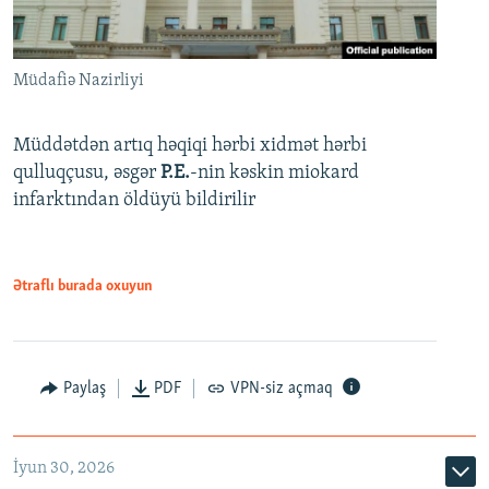
Müdafiə Nazirliyi
Müddətdən artıq həqiqi hərbi xidmət hərbi
qulluqçusu, əsgər
P.E.
-nin kəskin miokard
infarktından öldüyü bildirilir
Ətraflı burada oxuyun
Paylaş
PDF
VPN-siz açmaq
İyun 30, 2026