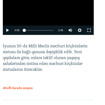
Auto
0:00
2:46
240p
İyunun 30-da Milli Məclis məcburi köçkünlərin
360p
statusu ilə bağlı qanuna dəyişiklik edib. Yeni
480p
qaydalara görə, onlara təklif olunan yaşayış
720p
sahələrindən imtina edən məcburi köçkünlər
statuslarını itirəcəklər.
1080p
Ətraflı burada oxuyun