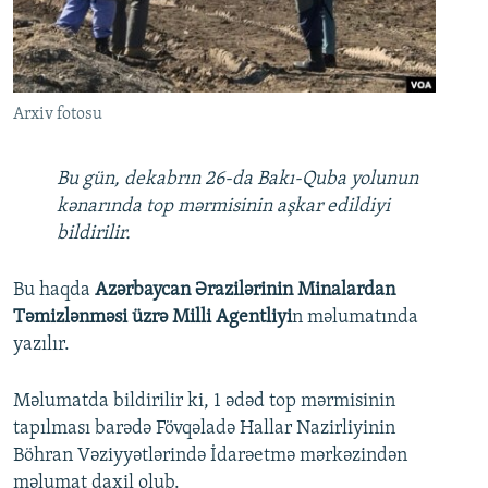
İNFOQRAFIKA
AZƏRBAYCAN ƏDƏBIYYATI KITABXANASI
MISSIYAMIZ
BIZI IZLƏ
KARIKATURA
İSLAM VƏ DEMOKRATIYA
PEŞƏ ETIKASI VƏ JURNALISTIKA STANDARTLARIMIZ
İZ - MƏDƏNIYYƏT PROQRAMI
MATERIALLARIMIZDAN ISTIFADƏ
Arxiv fotosu
AZADLIQRADIOSU MOBIL TELEFONUNUZDA
RFE/RL-in bütün saytları
BIZIMLƏ ƏLAQƏ
Bu gün, dekabrın 26-da Bakı-Quba yolunun
kənarında top mərmisinin aşkar edildiyi
XƏBƏR BÜLLETENLƏRIMIZ
bildirilir.
Bu haqda
Azərbaycan Ərazilərinin Minalardan
Təmizlənməsi üzrə Milli Agentliyi
n məlumatında
yazılır.
Məlumatda bildirilir ki, 1 ədəd top mərmisinin
tapılması barədə Fövqəladə Hallar Nazirliyinin
Böhran Vəziyyətlərində İdarəetmə mərkəzindən
məlumat daxil olub.