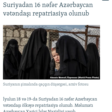
Suriyadan 16 nəfər Azərbaycan
720p
1080p
vətəndaşı repatriasiya olunub
Suriyanın şimalında qaçqın düşərgəsi, arxiv fotosu
İyulun 18 və 19-da Suriyadan 16 nəfər Azərbaycan
vətəndaşı ölkəyə repatriasiya olunub. Məlumatı
Azərbaycan Xarici İşlər Nazirliyi yayıb.