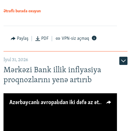
Ətraflı burada oxuyun
Paylaş
PDF
VPN-siz açmaq
İyul 31, 2026
Mərkəzi Bank illik inflyasiya
proqnozlarını yenə artırıb
Azərbaycanlı avropalıdan iki dəfə az ət yeyir, amma... 'Qiymət artımı qaçılmazdır'