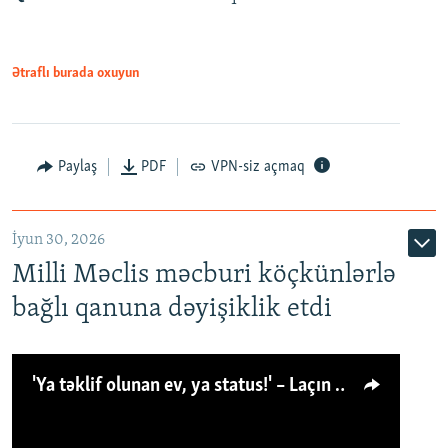
Ətraflı burada oxuyun
Paylaş
PDF
VPN-siz açmaq
İyun 30, 2026
Milli Məclis məcburi köçkünlərlə
bağlı qanuna dəyişiklik etdi
'Ya təklif olunan ev, ya status!' – Laçın köçkünü: 'Laçından başqa heç hara!'