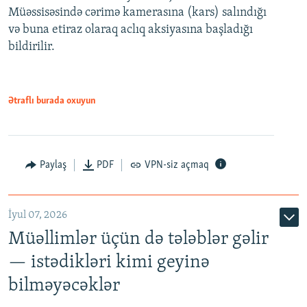
720p
Müəssisəsində cərimə kamerasına (kars) salındığı
720p
1080p
və buna etiraz olaraq aclıq aksiyasına başladığı
1080p
bildirilir.
Ətraflı burada oxuyun
Paylaş
PDF
VPN-siz açmaq
İyul 07, 2026
Müəllimlər üçün də tələblər gəlir
— istədikləri kimi geyinə
bilməyəcəklər