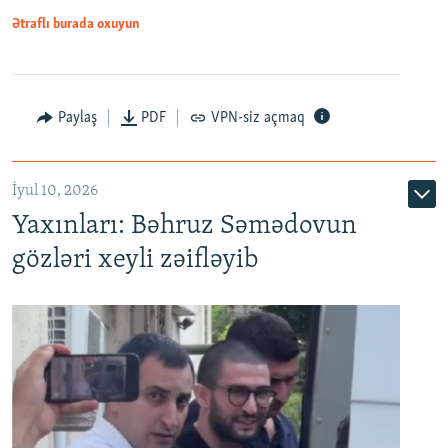
Ətraflı burada oxuyun
Paylaş
PDF
VPN-siz açmaq
İyul 10, 2026
Yaxınları: Bəhruz Səmədovun
gözləri xeyli zəifləyib