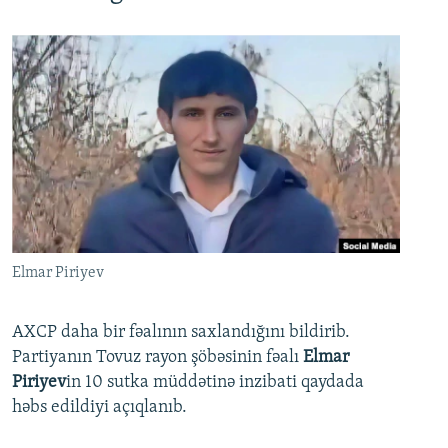
Elmar Piriyev
AXCP daha bir fəalının saxlandığını bildirib.
Partiyanın Tovuz rayon şöbəsinin fəalı
Elmar
Piriyev
in 10 sutka müddətinə inzibati qaydada
həbs edildiyi açıqlanıb.