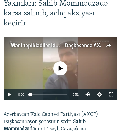
Yaxınları: Sahib Məmmədzadə
karsa salınıb, aclıq aksiyası
keçirir
'Məni təpiklədilər ki...' - Daşkəsəndə AXCP fəalının yaxınları onun həbsinə etiraz edirlər
No media source currently available
Auto
0:00
6:51
240p
Azərbaycan Xalq Cəbhəsi Partiyası (AXCP)
360p
Daşkəsən rayon şöbəsinin sədri
Sahib
480p
Auto
240p
360p
480p
Məmmədzadə
nin 10 saylı Cəzaçəkmə