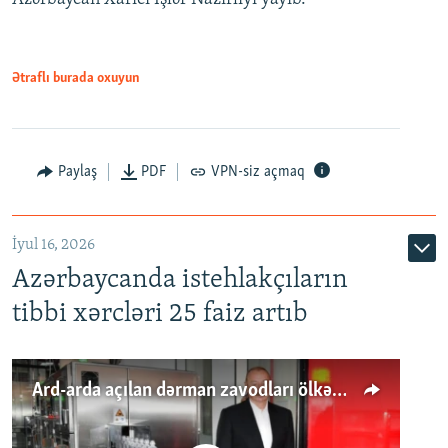
Ətraflı burada oxuyun
Paylaş
PDF
VPN-siz açmaq
İyul 16, 2026
Azərbaycanda istehlakçıların
tibbi xərcləri 25 faiz artıb
Ard-arda açılan dərman zavodları ölkənin tələbatını ödəyirmi?