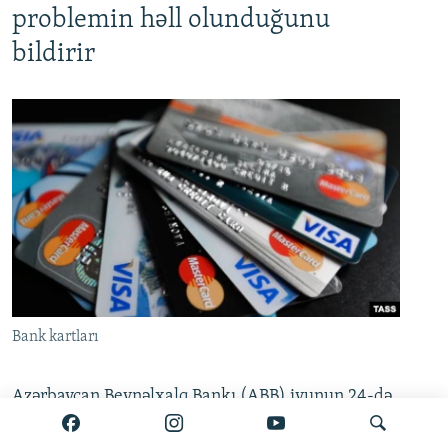
problemin həll olunduğunu
bildirir
Bank kartları
Azərbaycan Beynəlxalq Bankı (ABB) iyunun 24-də
bir çox müştərinin kartından vəsait silinməsi ilə
bağlı açıqlama yayıb. Məlumata görə, bəzi kart