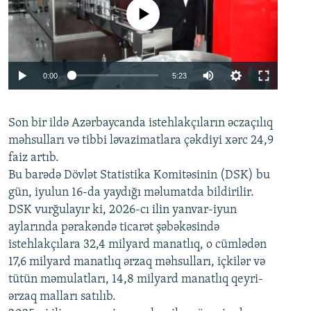
No media source currently available
Auto
0:00
5:23
240p
Son bir ildə Azərbaycanda istehlakçıların
360p
əczaçılıq
məhsulları və tibbi ləvazimatlara çəkdiyi xərc 24,9
480p
Auto
240p
360p
480p
faiz artıb.
720p
Bu barədə Dövlət Statistika Komitəsinin (DSK) bu
720p
1080p
gün, iyulun 16-da yaydığı məlumatda bildirilir.
1080p
DSK vurğulayır ki, 2026-cı ilin yanvar-iyun
aylarında pərakəndə ticarət şəbəkəsində
istehlakçılara 32,4 milyard manatlıq, o cümlədən
17,6 milyard manatlıq ərzaq məhsulları, içkilər və
tütün məmulatları, 14,8 milyard manatlıq qeyri-
ərzaq malları satılıb.