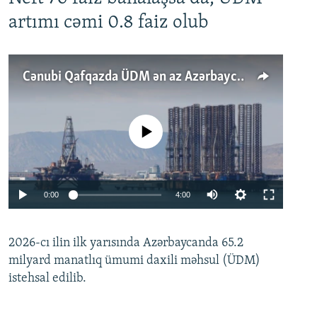
artımı cəmi 0.8 faiz olub
Cənubi Qafqazda ÜDM ən az Azərbaycanda artır: Qonşuları niyə Bakını qabaqlaya bilir?
No media source currently available
Auto
0:00
4:00
240p
2026-cı ilin ilk yarısında Azərbaycanda 65.2
360p
milyard manatlıq ümumi daxili məhsul (ÜDM)
480p
Auto
240p
360p
480p
istehsal edilib.
720p
720p
1080p
1080p