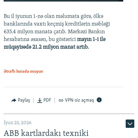
240p
Bu il iyunun 1-nə olan məlumata görə, ölkə
360p
banklarında vaxtı keçmiş kreditlərin məbləği
480p
635.4 milyon manata çatıb. Mərkəzi Bankın
720p
hesabatına əsasən, bu göstərici
mayın 1-i ilə
müqayisədə 21.2 milyon manat artıb.
1080p
Ətraflı burada oxuyun
Auto
240p
360p
480p
Paylaş
PDF
VPN-siz açmaq
720p
1080p
İyun 25, 2026
ABB kartlardakı texniki