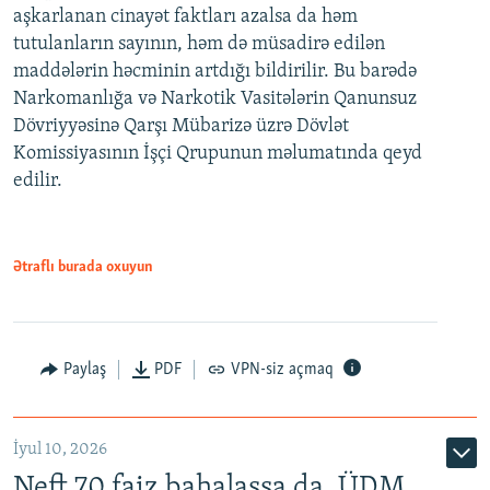
aşkarlanan cinayət faktları azalsa da həm
tutulanların sayının, həm də müsadirə edilən
maddələrin həcminin artdığı bildirilir. Bu barədə
Narkomanlığa və Narkotik Vasitələrin Qanunsuz
Dövriyyəsinə Qarşı Mübarizə üzrə Dövlət
Komissiyasının İşçi Qrupunun məlumatında qeyd
edilir.
Ətraflı burada oxuyun
Paylaş
PDF
VPN-siz açmaq
İyul 10, 2026
Neft 70 faiz bahalaşsa da, ÜDM