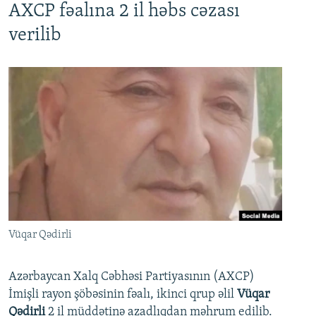
AXCP fəalına 2 il həbs cəzası
verilib
Vüqar Qədirli
Azərbaycan Xalq Cəbhəsi Partiyasının (AXCP)
İmişli rayon şöbəsinin fəalı, ikinci qrup əlil
Vüqar
Qədirli
2 il müddətinə azadlıqdan məhrum edilib.