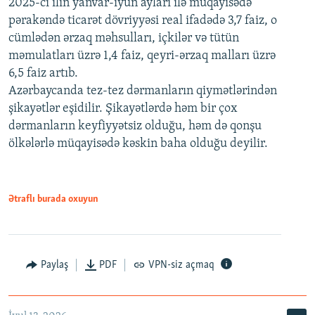
2025-ci ilin yanvar-iyun ayları ilə müqayisədə
pərakəndə ticarət dövriyyəsi real ifadədə 3,7 faiz, o
cümlədən ərzaq məhsulları, içkilər və tütün
məmulatları üzrə 1,4 faiz, qeyri-ərzaq malları üzrə
6,5 faiz artıb.
Azərbaycanda tez-tez dərmanların qiymətlərindən
şikayətlər eşidilir. Şikayətlərdə həm bir çox
dərmanların keyfiyyətsiz olduğu, həm də qonşu
ölkələrlə müqayisədə kəskin baha olduğu deyilir.
Ətraflı burada oxuyun
Paylaş
PDF
VPN-siz açmaq