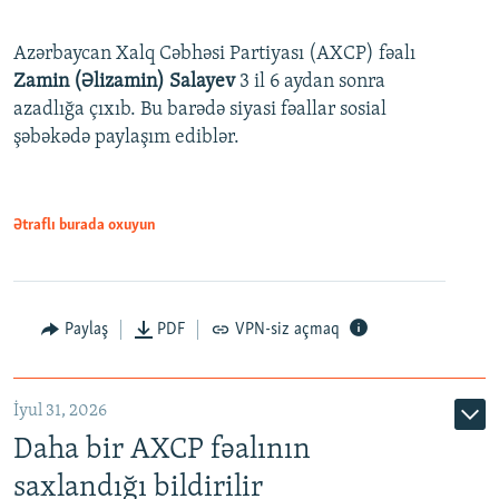
Azərbaycan Xalq Cəbhəsi Partiyası (AXCP) fəalı
Zamin (Əlizamin) Salayev
3 il 6 aydan sonra
azadlığa çıxıb. Bu barədə siyasi fəallar sosial
şəbəkədə paylaşım ediblər.
Ətraflı burada oxuyun
Paylaş
PDF
VPN-siz açmaq
İyul 31, 2026
Daha bir AXCP fəalının
saxlandığı bildirilir