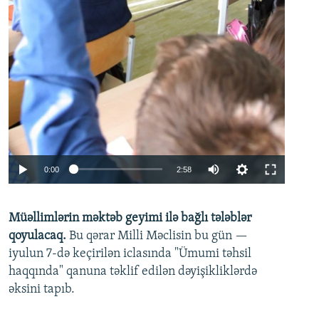
Auto
0:00
2:58
240p
Müəllimlərin məktəb geyimi ilə bağlı tələblər
360p
qoyulacaq.
Bu qərar Milli Məclisin bu gün —
480p
iyulun 7-də keçirilən iclasında "Ümumi təhsil
720p
haqqında" qanuna təklif edilən dəyişikliklərdə
əksini tapıb.
1080p