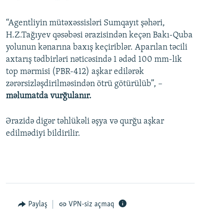
“Agentliyin mütəxəssisləri Sumqayıt şəhəri,
H.Z.Tağıyev qəsəbəsi ərazisindən keçən Bakı-Quba
yolunun kənarına baxış keçiriblər. Aparılan təcili
axtarış tədbirləri nəticəsində 1 ədəd 100 mm-lik
top mərmisi (PBR-412) aşkar edilərək
zərərsizləşdirilməsindən ötrü götürülüb”, –
məlumatda vurğulanır.
Ərazidə digər təhlükəli əşya və qurğu aşkar
edilmədiyi bildirilir.
Paylaş
VPN-siz açmaq