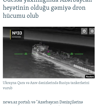
Odessa yaxınlığında Azərbaycan
heyətinin olduğu gəmiyə dron
hücumu olub
Ukrayna Qara və Azov dənizlərində Rusiya tankerlərini
vurub
news.az portalı və "Azərbaycan Dənizçilərinə