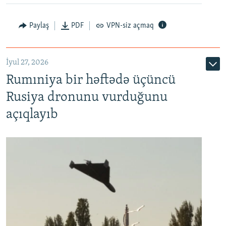
Paylaş
PDF
VPN-siz açmaq
İyul 27, 2026
Rumıniya bir həftədə üçüncü
Rusiya dronunu vurduğunu
açıqlayıb