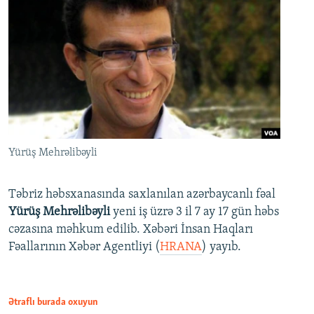
Yürüş Mehrəlibəyli
Təbriz həbsxanasında saxlanılan azərbaycanlı fəal
Yürüş Mehrəlibəyli
yeni iş üzrə 3 il 7 ay 17 gün həbs
cəzasına məhkum edilib. Xəbəri İnsan Haqları
Fəallarının Xəbər Agentliyi (
HRANA
) yayıb.
Ətraflı burada oxuyun