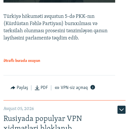
240p
Türkiyə hökuməti avqustun 5-də PKK-nın
360p
(Kürdüstan Fəhlə Partiyası) buraxılması və
480p
Auto
240p
360p
480p
tərksilah olunması prosesini tənzimləyən qanun
720p
layihəsini parlamentə təqdim edib.
720p
1080p
1080p
Ətraflı burada oxuyun
Paylaş
PDF
VPN-siz açmaq
Avqust 05, 2026
Rusiyada populyar VPN
xidmətləri bloklanıb