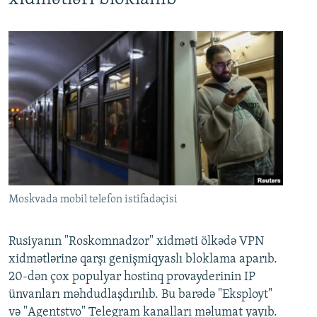
Moskvada mobil telefon istifadəçisi
Rusiyanın "Roskomnadzor" xidməti ölkədə VPN
xidmətlərinə qarşı genişmiqyaslı bloklama aparıb.
20-dən çox populyar hostinq provayderinin IP
ünvanları məhdudlaşdırılıb. Bu barədə "Eksployt"
və "Agentstvo" Telegram kanalları məlumat yayıb.