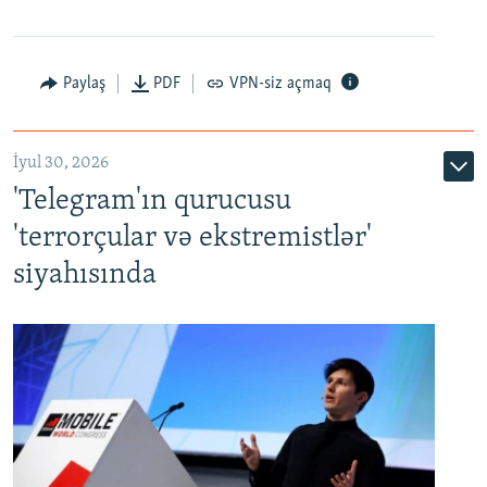
Paylaş
PDF
VPN-siz açmaq
İyul 30, 2026
'Telegram'ın qurucusu
'terrorçular və ekstremistlər'
siyahısında