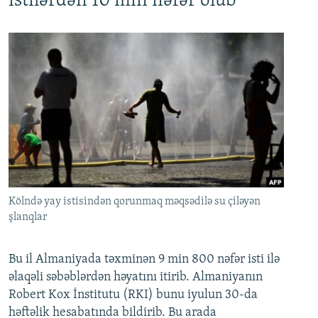
istilərdən 10 min nəfər ölüb
Kölndə yay istisindən qorunmaq məqsədilə su çiləyən
şlanqlar
Bu il Almaniyada təxminən 9 min 800 nəfər isti ilə
əlaqəli səbəblərdən həyatını itirib. Almaniyanın
Robert Kox İnstitutu (RKI) bunu iyulun 30-da
həftəlik hesabatında bildirib. Bu arada