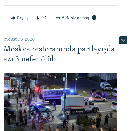
Paylaş
PDF
VPN-siz açmaq
Avqust 03, 2026
Moskva restoranında partlayışda
azı 3 nəfər ölüb