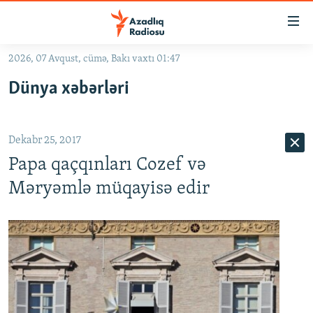
Keçid
linkləri
Əsas
2026, 07 Avqust, cümə, Bakı vaxtı 01:47
məzmuna
GÜNDƏM
Dünya xəbərləri
qayıt
#İZAHLA
Əsas
KORRUPSIOMETR
naviqasiyaya
Dekabr 25, 2017
qayıt
#ƏSLINDƏ
Axtarışa
Papa qaçqınları Cozef və
FƏRQƏ BAX
keç
Məryəmlə müqayisə edir
QANUNI DOĞRU
ARAŞDIRMA
MULTIMEDIA
RADIO ARXIV
VIDEO
HAQQIMIZDA
FOTOQALEREYA
OXU ZALI