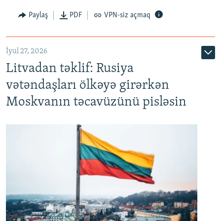
Paylaş
PDF
VPN-siz açmaq
İyul 27, 2026
Litvadan təklif: Rusiya
vətəndaşları ölkəyə girərkən
Moskvanın təcavüzünü pisləsin