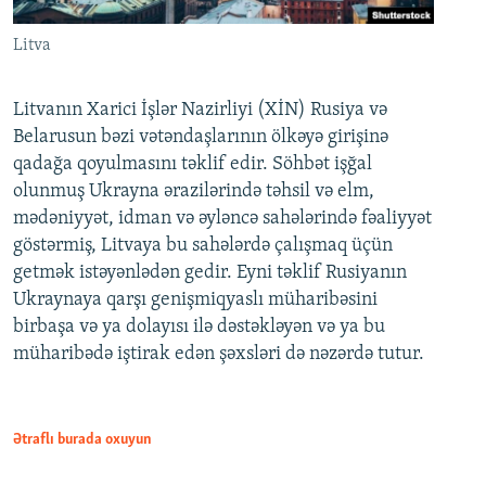
Litva
Litvanın Xarici İşlər Nazirliyi (XİN) Rusiya və
Belarusun bəzi vətəndaşlarının ölkəyə girişinə
qadağa qoyulmasını təklif edir. Söhbət işğal
olunmuş Ukrayna ərazilərində təhsil və elm,
mədəniyyət, idman və əyləncə sahələrində fəaliyyət
göstərmiş, Litvaya bu sahələrdə çalışmaq üçün
getmək istəyənlədən gedir. Eyni təklif Rusiyanın
Ukraynaya qarşı genişmiqyaslı müharibəsini
birbaşa və ya dolayısı ilə dəstəkləyən və ya bu
müharibədə iştirak edən şəxsləri də nəzərdə tutur.
Ətraflı burada oxuyun