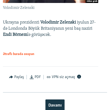
Volodimir Zelenski
Ukrayna prezidenti
Volodimir Zelenski
iyulun 27-
də Londonda Böyük Britaniyanın yeni baş naziri
Endi Börnem
lə görüşəcək.
Ətraflı burada oxuyun
Paylaş
PDF
VPN-siz açmaq
Davamı