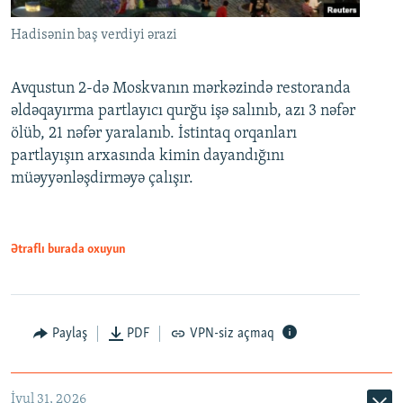
Hadisənin baş verdiyi ərazi
Avqustun 2-də Moskvanın mərkəzində restoranda
əldəqayırma partlayıcı qurğu işə salınıb, azı 3 nəfər
ölüb, 21 nəfər yaralanıb. İstintaq orqanları
partlayışın arxasında kimin dayandığını
müəyyənləşdirməyə çalışır.
Ətraflı burada oxuyun
Paylaş
PDF
VPN-siz açmaq
İyul 31, 2026