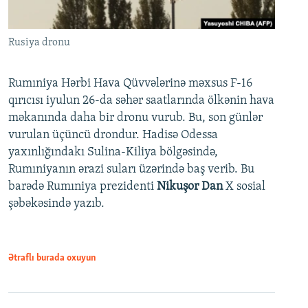
Rusiya dronu
Rumıniya Hərbi Hava Qüvvələrinə məxsus F-16
qırıcısı iyulun 26-da səhər saatlarında ölkənin hava
məkanında daha bir dronu vurub. Bu, son günlər
vurulan üçüncü drondur. Hadisə Odessa
yaxınlığındakı Sulina-Kiliya bölgəsində,
Rumıniyanın ərazi suları üzərində baş verib. Bu
barədə Rumıniya prezidenti
Nikuşor Dan
X sosial
şəbəkəsində yazıb.
Ətraflı burada oxuyun