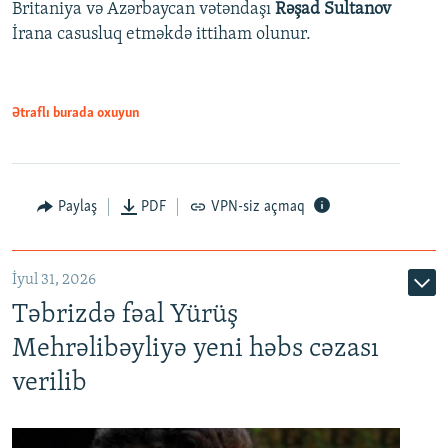
Britaniya və Azərbaycan vətəndaşı
Rəşad Sultanov
İrana casusluq etməkdə ittiham olunur.
Ətraflı burada oxuyun
Paylaş
PDF
VPN-siz açmaq
İyul 31, 2026
Təbrizdə fəal Yürüş
Mehrəlibəyliyə yeni həbs cəzası
verilib