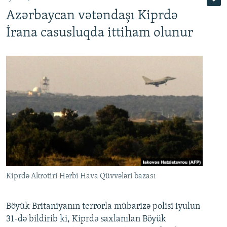
Azərbaycan vətəndaşı Kiprdə
İrana casusluqda ittiham olunur
Kiprdə Akrotiri Hərbi Hava Qüvvələri bazası
Böyük Britaniyanın terrorla mübarizə polisi iyulun
31-də bildirib ki, Kiprdə saxlanılan Böyük