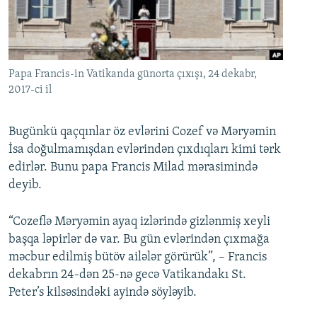
İNFOQRAFIKA
AZƏRBAYCAN ƏDƏBIYYATI KITABXANASI
MISSIYAMIZ
BIZI IZLƏ
KARIKATURA
İSLAM VƏ DEMOKRATIYA
PEŞƏ ETIKASI VƏ JURNALISTIKA STANDARTLARIMIZ
İZ - MƏDƏNIYYƏT PROQRAMI
MATERIALLARIMIZDAN ISTIFADƏ
Papa Francis-in Vatikanda günorta çıxışı, 24 dekabr,
AZADLIQRADIOSU MOBIL TELEFONUNUZDA
2017-ci il
RFE/RL-in bütün saytları
BIZIMLƏ ƏLAQƏ
Bugünkü qaçqınlar öz evlərini Cozef və Məryəmin
XƏBƏR BÜLLETENLƏRIMIZ
İsa doğulmamışdan evlərindən çıxdıqları kimi tərk
edirlər. Bunu papa Francis Milad mərasimində
deyib.
“Cozeflə Məryəmin ayaq izlərində gizlənmiş xeyli
başqa ləpirlər də var. Bu gün evlərindən çıxmağa
məcbur edilmiş bütöv ailələr görürük”, – Francis
dekabrın 24-dən 25-nə gecə Vatikandakı St.
Peter’s kilsəsindəki ayində söyləyib.