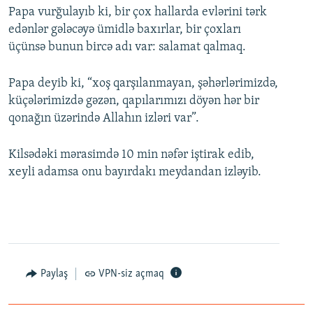
Papa vurğulayıb ki, bir çox hallarda evlərini tərk
edənlər gələcəyə ümidlə baxırlar, bir çoxları
üçünsə bunun bircə adı var: salamat qalmaq.
Papa deyib ki, “xoş qarşılanmayan, şəhərlərimizdə,
küçələrimizdə gəzən, qapılarımızı döyən hər bir
qonağın üzərində Allahın izləri var”.
Kilsədəki mərasimdə 10 min nəfər iştirak edib,
xeyli adamsa onu bayırdakı meydandan izləyib.
Paylaş
VPN-siz açmaq