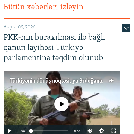
Bütün xəbərləri izləyin
Avqust 05, 2026
PKK-nın buraxılması ilə bağlı
qanun layihəsi Türkiyə
parlamentinə təqdim olunub
Türkiyənin dönüş nöqtəsi, ya Ərdoğana üçüncü şans: PKK ilə qəfil barışıq nə deməkdir?
No media source currently available
Auto
0:00
5:56