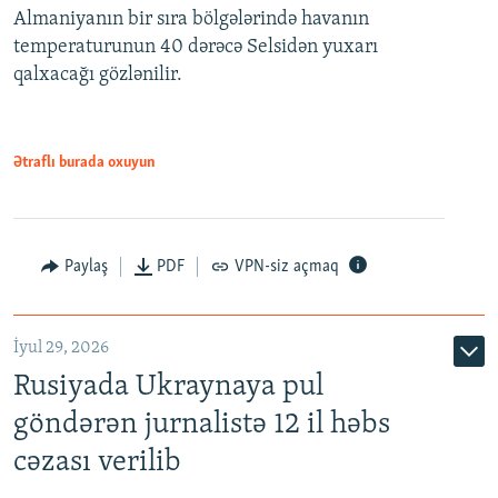
Almaniyanın bir sıra bölgələrində havanın
temperaturunun 40 dərəcə Selsidən yuxarı
qalxacağı gözlənilir.
Ətraflı burada oxuyun
Paylaş
PDF
VPN-siz açmaq
İyul 29, 2026
Rusiyada Ukraynaya pul
göndərən jurnalistə 12 il həbs
cəzası verilib