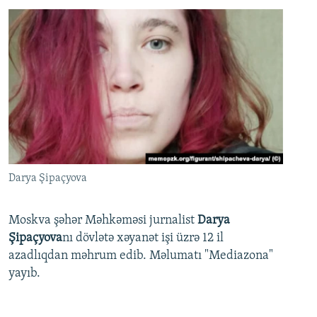
Darya Şipaçyova
Moskva şəhər Məhkəməsi jurnalist
Darya
Şipaçyova
nı dövlətə xəyanət işi üzrə 12 il
azadlıqdan məhrum edib. Məlumatı "Mediazona"
yayıb.