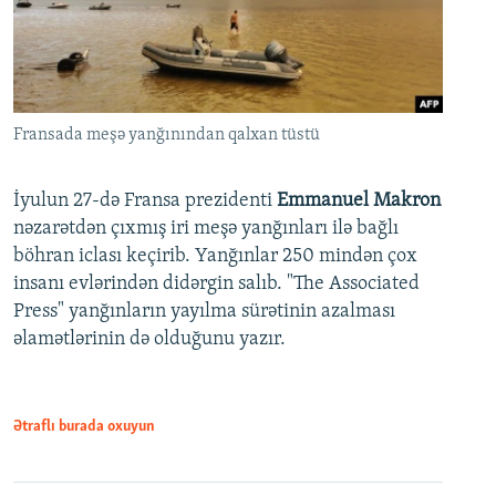
Fransada meşə yanğınından qalxan tüstü
İyulun 27-də Fransa prezidenti
Emmanuel Makron
nəzarətdən çıxmış iri meşə yanğınları ilə bağlı
böhran iclası keçirib. Yanğınlar 250 mindən çox
insanı evlərindən didərgin salıb. "The Associated
Press" yanğınların yayılma sürətinin azalması
əlamətlərinin də olduğunu yazır.
Ətraflı burada oxuyun