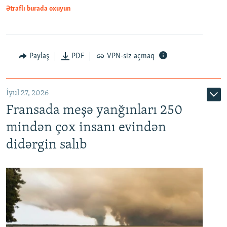
Ətraflı burada oxuyun
Paylaş
PDF
VPN-siz açmaq
İyul 27, 2026
Fransada meşə yanğınları 250
mindən çox insanı evindən
didərgin salıb