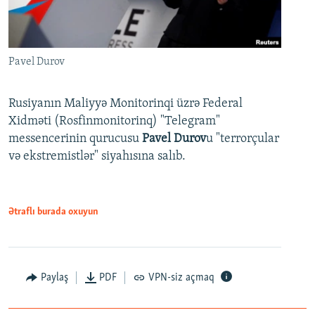
Pavel Durov
Rusiyanın Maliyyə Monitorinqi üzrə Federal
Xidməti (Rosfinmonitorinq) "Telegram"
messencerinin qurucusu
Pavel Durov
u "terrorçular
və ekstremistlər" siyahısına salıb.
Ətraflı burada oxuyun
Paylaş
PDF
VPN-siz açmaq