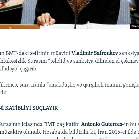
ın BMT-dəki səfirinin müavini
Vladimir Safronkov
sanksiya
əhlükəsizlik Şurasını “təhdid və sanksiya dilindən əl çəkməy
tifadəyə” çağırıb.
ikrincə, şura İranla “əməkdaşlıq və qarşılıqlı inamın genişl
dır.
İ KATİBLİYİ SUÇLAYIR
Şurasının iclasında BMT baş katibi
Antonio Guterres
-in bu 
 müzakirə olunub. Hesabatda bildirilir ki, İran 2015-ci ildə