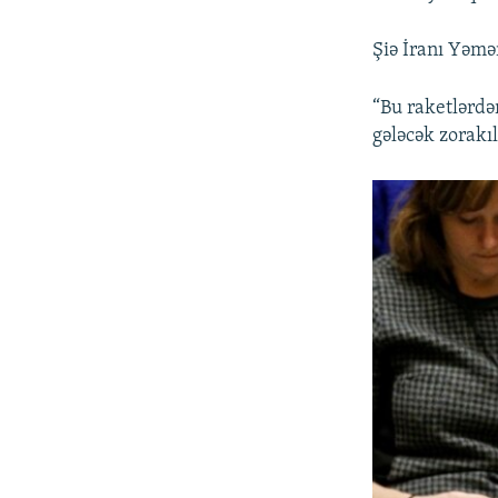
Şiə İranı Yəmə
“Bu raketlərdə
gələcək zorakıl