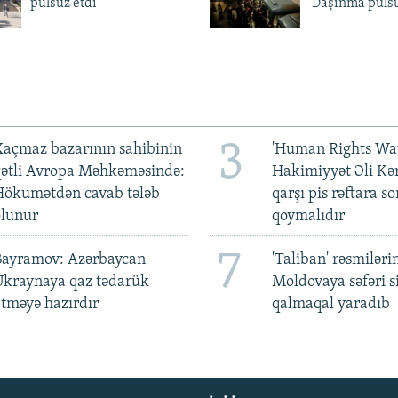
pulsuz etdi
'Daşınma pulsu
3
açmaz bazarının sahibinin
'Human Rights Wat
qətli Avropa Məhkəməsində:
Hakimiyyət Əli Kə
Hökumətdən cavab tələb
qarşı pis rəftara so
olunur
qoymalıdır
7
Bayramov: Azərbaycan
'Taliban' rəsmiləri
Ukraynaya qaz tədarük
Moldovaya səfəri s
tməyə hazırdır
qalmaqal yaradıb