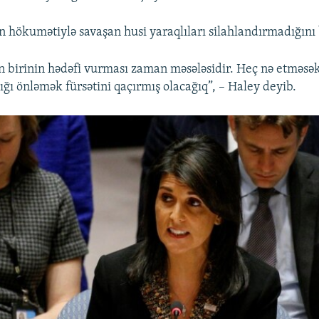
n hökumətiylə savaşan husi yaraqlıları silahlandırmadığını b
n birinin hədəfi vurması zaman məsələsidir. Heç nə etməsək
ığı önləmək fürsətini qaçırmış olacağıq”, – Haley deyib.