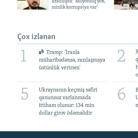
azadlıqda: 'Milyonluq yox,
minlik korrupsiya var'
Çox izlənən
1
2
X
Tramp: 'İranla
müharibədənsə, razılaşmaya
üstünlük verirəm'
5
6
Ukraynanın keçmiş səfiri
qanunsuz varlanmada
ittiham olunur: 134 min
e
dollar girov ödəməlidir