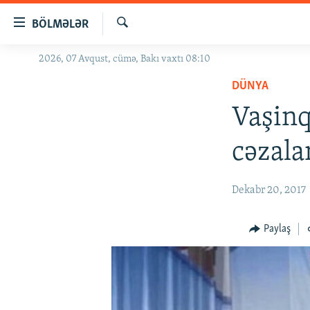
Keçid
BÖLMƏLƏR
linkləri
Axtar
Əsas
2026, 07 Avqust, cümə, Bakı vaxtı 08:10
GÜNDƏM
məzmuna
DÜNYA
#İZAHLA
qayıt
Əsas
Vaşinq
KORRUPSIOMETR
naviqasiyaya
#ƏSLINDƏ
qayıt
cəzala
Axtarışa
FƏRQƏ BAX
keç
QANUNI DOĞRU
Dekabr 20, 2017
ARAŞDIRMA
Paylaş
MULTIMEDIA
RADIO ARXIV
VIDEO
HAQQIMIZDA
FOTOQALEREYA
OXU ZALI