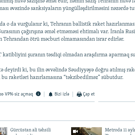
lanmış nüvə sazişinə əməl edir, həmin saziş Tehranın nüvə fə
sı əvəzində sanksiyaların yüngülləşdirilməsini nəzərdə tu
a o da vurğulanır ki, Tehranın ballistik raket hazırlanması
Şurasının çağırışına əməl etməməsi ehtimalı var. İranla Rusi
n Tehrandan ötrü məcburi olmamasından israr edirlər.
katibliyini şuranın təsdiqi olmadan araşdırma aparmaq su
ə deyirdi ki, bu ilin əvvəlində Səudiyyəyə doğru atılmış rak
ın bu raketləri hazırlamasına “təkzibedilməz” sübutdur.
VPN-siz açmaq
Bizi izlə
Çap et
Gürcüstan ali təhsili
Metroda 11 aylı