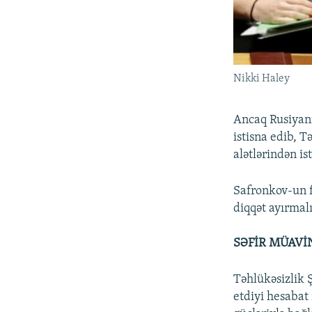
Nikki Haley
Ancaq Rusiyan
istisna edib, T
alətlərindən is
Safronkov-un f
diqqət ayırmalı
SƏFİR MÜAVİN
Təhlükəsizlik 
etdiyi hesabat