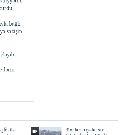
aliyyətini
turdu.
yla bağlı
ya sazişin
çlayıb.
etlərin
q fasilə:
'Binaları o qədər sıx