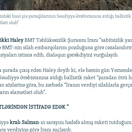
əki husi şiə yaraqlılarının Səudiyyə Ərəbistanına atdığı ballistik r
ləri olub”
ikki Haley
BMT Təhlükəsizlik Şurasını İranı “sabitsizlik y
ə BMT-nin silah embarqolarını pozduğuna görə cəzalandırm
siyaları istisna edib, dialoqun gərəkdiyini vurğulayıb.
 şurada çıxış edən Haley deyib ki, elə həmin gün Yəməndək
Səudiyyə Ərəbistanına atdığı ballistik raket “şuradan ötrü h
n sözlərinə görə, bu zərbədə “İranın verdiyi silahlarla gerç
rın əlamətləri olub”.
TLƏRİNDƏN İSTİFADƏ EDƏK ”
iyyə
kralı Salman
-ın sarayını hədəfə almış raketi tutduğunu
ara verdiyinə görə İranı suçlayıb.