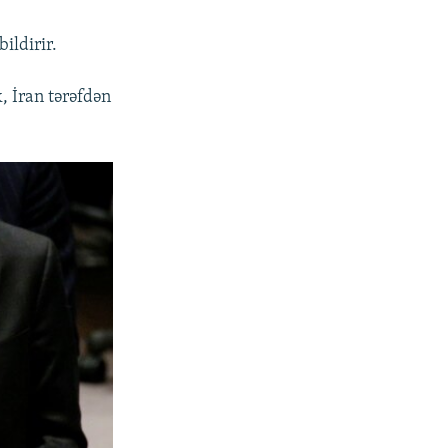
ildirir.
, İran tərəfdən