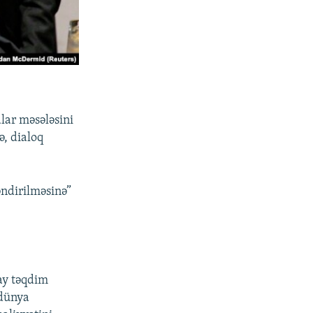
lar məsələsini
ə, dialoq
əndirilməsinə”
ay təqdim
 dünya