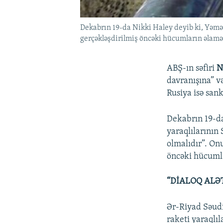
Dekabrın 19-da Nikki Haley deyib ki, Yəmənd
gerçəkləşdirilmiş öncəki hücumların əlamət
ABŞ-ın səfiri
N
davranışına” v
Rusiya isə sank
Dekabrın 19-da
yaraqlılarının 
olmalıdır”. Onu
öncəki hücumla
“DİALOQ ALƏ
Ər-Riyad Səud
raketi yaraqlıl