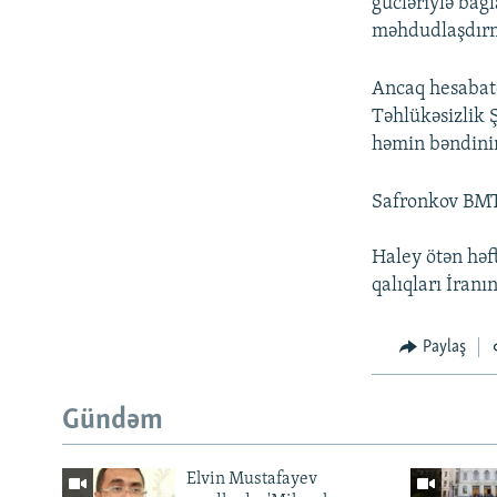
gücləriylə bağ
məhdudlaşdırma
Ancaq hesabatd
Təhlükəsizlik 
həmin bəndini
Safronkov BMT 
Haley ötən həft
qalıqları İran
Paylaş
Gündəm
Elvin Mustafayev