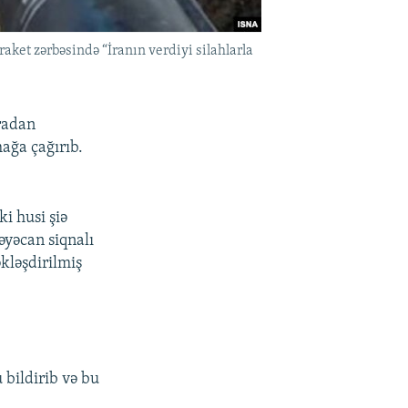
aket zərbəsində “İranın verdiyi silahlarla
aradan
ağa çağırıb.
i husi şiə
əyəcan siqnalı
əkləşdirilmiş
 bildirib və bu