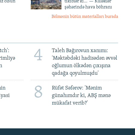
z olsun'
tikiblər ki...' — Küləklər
şəhərində hava böhranı
Bölmənin bütün materialları burada
4
ch':
Taleh Bağırovun xanımı:
rimliyə
'Məktəbdəki hadisədən əvvəl
n
oğlumun ölkədən çıxışına
qadağa qoyulmuşdu'
8
nin
Rüfət Səfərov: 'Mənim
iyasi
günahımdır ki, ABŞ mənə
mükafat verib?'