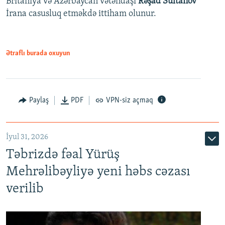
Britaniya və Azərbaycan vətəndaşı
Rəşad Sultanov
İrana casusluq etməkdə ittiham olunur.
Ətraflı burada oxuyun
Paylaş
PDF
VPN-siz açmaq
İyul 31, 2026
Təbrizdə fəal Yürüş
Mehrəlibəyliyə yeni həbs cəzası
verilib