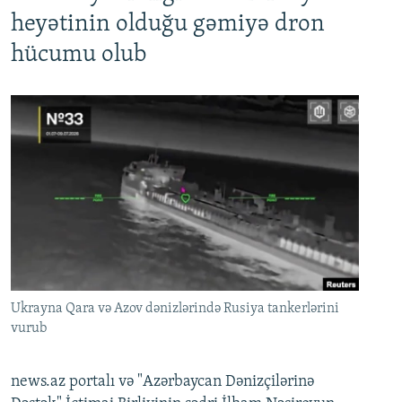
heyətinin olduğu gəmiyə dron
hücumu olub
Ukrayna Qara və Azov dənizlərində Rusiya tankerlərini
vurub
news.az portalı və "Azərbaycan Dənizçilərinə