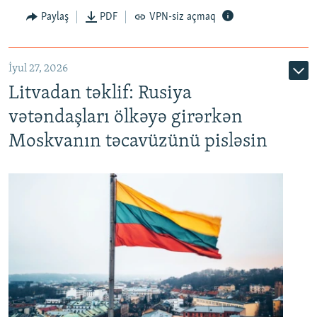
Paylaş
PDF
VPN-siz açmaq
İyul 27, 2026
Litvadan təklif: Rusiya
vətəndaşları ölkəyə girərkən
Moskvanın təcavüzünü pisləsin