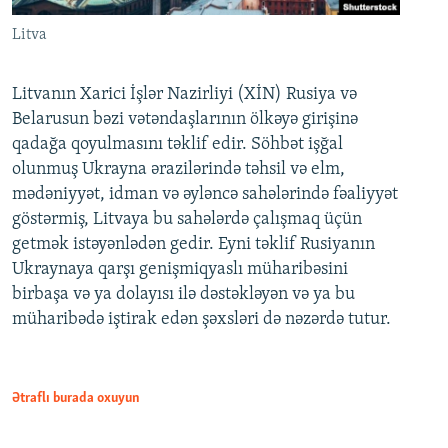
Litva
Litvanın Xarici İşlər Nazirliyi (XİN) Rusiya və
Belarusun bəzi vətəndaşlarının ölkəyə girişinə
qadağa qoyulmasını təklif edir. Söhbət işğal
olunmuş Ukrayna ərazilərində təhsil və elm,
mədəniyyət, idman və əyləncə sahələrində fəaliyyət
göstərmiş, Litvaya bu sahələrdə çalışmaq üçün
getmək istəyənlədən gedir. Eyni təklif Rusiyanın
Ukraynaya qarşı genişmiqyaslı müharibəsini
birbaşa və ya dolayısı ilə dəstəkləyən və ya bu
müharibədə iştirak edən şəxsləri də nəzərdə tutur.
Ətraflı burada oxuyun