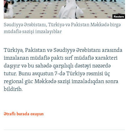
Səudiyyə Ərəbistanı, Türkiyə və Pakistan Məkkədə birgə
müdafiə sazişi imzalayıblar
Türkiyə, Pakistan və Səudiyyə Ərəbistanı arasında
imzalanan müdafiə paktı sırf müdafiə xarakteri
daşıyır və bu sahədə qarşılıqlı dəstəyi nəzərdə
tutur. Bunu avqustun 7-də Türkiyə rəsmisi üç
regional güc Məkkədə sazişi imzaladıqdan sonra
bildirib.
Ətraflı burada oxuyun