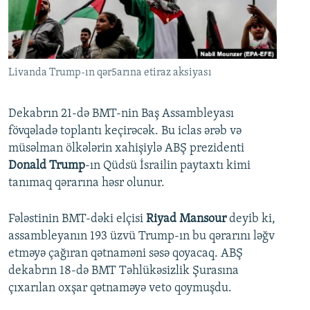
İNFOQRAFIKA
AZƏRBAYCAN ƏDƏBIYYATI KITABXANASI
MISSIYAMIZ
BIZI IZLƏ
KARIKATURA
İSLAM VƏ DEMOKRATIYA
PEŞƏ ETIKASI VƏ JURNALISTIKA STANDARTLARIMIZ
İZ - MƏDƏNIYYƏT PROQRAMI
MATERIALLARIMIZDAN ISTIFADƏ
Livanda Trump-ın qər5arına etiraz aksiyası
AZADLIQRADIOSU MOBIL TELEFONUNUZDA
RFE/RL-in bütün saytları
BIZIMLƏ ƏLAQƏ
Dekabrın 21-də BMT-nin Baş Assambleyası
fövqəladə toplantı keçirəcək. Bu iclas ərəb və
XƏBƏR BÜLLETENLƏRIMIZ
müsəlman ölkələrin xahişiylə ABŞ prezidenti
Donald Trump
-ın Qüdsü İsrailin paytaxtı kimi
tanımaq qərarına həsr olunur.
Fələstinin BMT-dəki elçisi
Riyad Mansour
deyib ki,
assambleyanın 193 üzvü Trump-ın bu qərarını ləğv
etməyə çağıran qətnaməni səsə qoyacaq. ABŞ
dekabrın 18-də BMT Təhlükəsizlik Şurasına
çıxarılan oxşar qətnaməyə veto qoymuşdu.