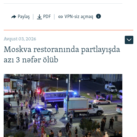
Paylaş
PDF
VPN-siz açmaq
Avqust 03, 2026
Moskva restoranında partlayışda
azı 3 nəfər ölüb