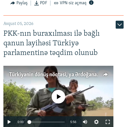
Paylaş
PDF
VPN-siz açmaq
Avqust 05, 2026
PKK-nın buraxılması ilə bağlı
qanun layihəsi Türkiyə
parlamentinə təqdim olunub
Türkiyənin dönüş nöqtəsi, ya Ərdoğana üçüncü şans: PKK ilə qəfil barışıq nə deməkdir?
No media source currently available
Auto
0:00
5:56