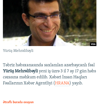
Yürüş Mehrəlibəyli
Təbriz həbsxanasında saxlanılan azərbaycanlı fəal
Yürüş Mehrəlibəyli
yeni iş üzrə 3 il 7 ay 17 gün həbs
cəzasına məhkum edilib. Xəbəri İnsan Haqları
Fəallarının Xəbər Agentliyi (
HRANA
) yayıb.
Ətraflı burada oxuyun