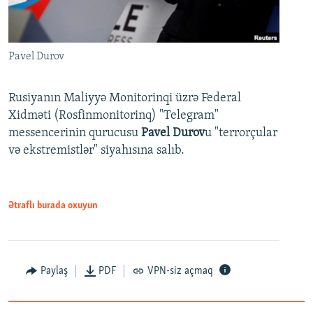
Pavel Durov
Rusiyanın Maliyyə Monitorinqi üzrə Federal
Xidməti (Rosfinmonitorinq) "Telegram"
messencerinin qurucusu
Pavel Durov
u "terrorçular
və ekstremistlər" siyahısına salıb.
Ətraflı burada oxuyun
Paylaş
PDF
VPN-siz açmaq