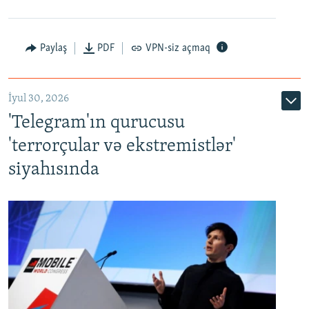
Paylaş
PDF
VPN-siz açmaq
İyul 30, 2026
'Telegram'ın qurucusu
'terrorçular və ekstremistlər'
siyahısında