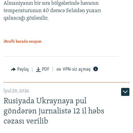
Almaniyanın bir sıra bölgələrində havanın
temperaturunun 40 dərəcə Selsidən yuxarı
qalxacağı gözlənilir.
Ətraflı burada oxuyun
Paylaş
PDF
VPN-siz açmaq
İyul 29, 2026
Rusiyada Ukraynaya pul
göndərən jurnalistə 12 il həbs
cəzası verilib