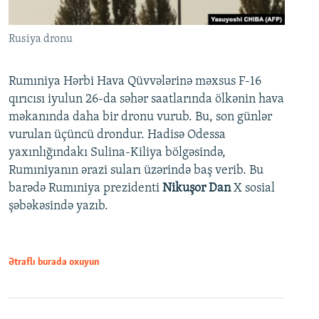
Rusiya dronu
Rumıniya Hərbi Hava Qüvvələrinə məxsus F-16
qırıcısı iyulun 26-da səhər saatlarında ölkənin hava
məkanında daha bir dronu vurub. Bu, son günlər
vurulan üçüncü drondur. Hadisə Odessa
yaxınlığındakı Sulina-Kiliya bölgəsində,
Rumıniyanın ərazi suları üzərində baş verib. Bu
barədə Rumıniya prezidenti
Nikuşor Dan
X sosial
şəbəkəsində yazıb.
Ətraflı burada oxuyun