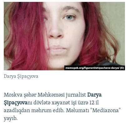
Darya Şipaçyova
Moskva şəhər Məhkəməsi jurnalist
Darya
Şipaçyova
nı dövlətə xəyanət işi üzrə 12 il
azadlıqdan məhrum edib. Məlumatı "Mediazona"
yayıb.