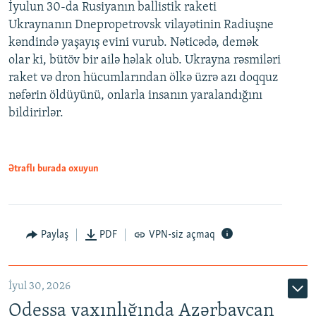
İyulun 30-da Rusiyanın ballistik raketi
Ukraynanın Dnepropetrovsk vilayətinin Radiuşne
kəndində yaşayış evini vurub. Nəticədə, demək
olar ki, bütöv bir ailə həlak olub. Ukrayna rəsmiləri
raket və dron hücumlarından ölkə üzrə azı doqquz
nəfərin öldüyünü, onlarla insanın yaralandığını
bildirirlər.
Ətraflı burada oxuyun
Paylaş
PDF
VPN-siz açmaq
İyul 30, 2026
Odessa yaxınlığında Azərbaycan