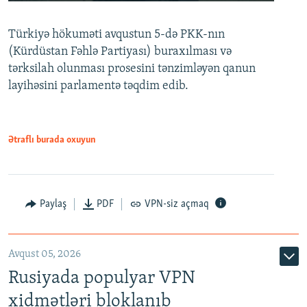
240p
Türkiyə hökuməti avqustun 5-də PKK-nın
360p
(Kürdüstan Fəhlə Partiyası) buraxılması və
480p
Auto
240p
360p
480p
tərksilah olunması prosesini tənzimləyən qanun
720p
layihəsini parlamentə təqdim edib.
720p
1080p
1080p
Ətraflı burada oxuyun
Paylaş
PDF
VPN-siz açmaq
Avqust 05, 2026
Rusiyada populyar VPN
xidmətləri bloklanıb