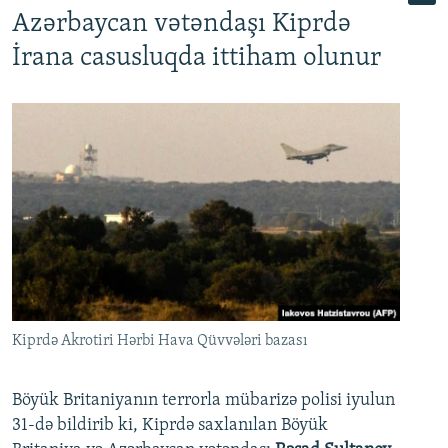
Azərbaycan vətəndaşı Kiprdə
İrana casusluqda ittiham olunur
Kiprdə Akrotiri Hərbi Hava Qüvvələri bazası
Böyük Britaniyanın terrorla mübarizə polisi iyulun
31-də bildirib ki, Kiprdə saxlanılan Böyük