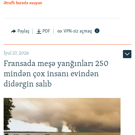
Ətraflı burada oxuyun
Paylaş
PDF
VPN-siz açmaq
İyul 27, 2026
Fransada meşə yanğınları 250
mindən çox insanı evindən
didərgin salıb