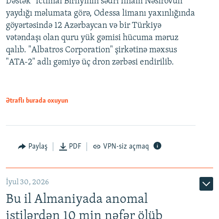
Dəstək" İctimai Birliyinin sədri İlham Nəsirovun
yaydığı məlumata görə, Odessa limanı yaxınlığında
göyərtəsində 12 Azərbaycan və bir Türkiyə
vətəndaşı olan quru yük gəmisi hücuma məruz
qalıb. "Albatros Corporation" şirkətinə məxsus
"ATA-2" adlı gəmiyə üç dron zərbəsi endirilib.
Ətraflı burada oxuyun
Paylaş
PDF
VPN-siz açmaq
İyul 30, 2026
Bu il Almaniyada anomal
istilərdən 10 min nəfər ölüb