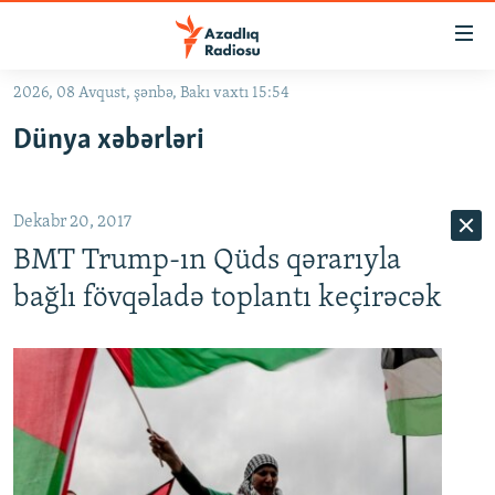
Keçid
linkləri
Əsas
2026, 08 Avqust, şənbə, Bakı vaxtı 15:54
məzmuna
GÜNDƏM
Dünya xəbərləri
qayıt
#İZAHLA
Əsas
KORRUPSIOMETR
naviqasiyaya
Dekabr 20, 2017
qayıt
#ƏSLINDƏ
Axtarışa
BMT Trump-ın Qüds qərarıyla
FƏRQƏ BAX
keç
bağlı fövqəladə toplantı keçirəcək
QANUNI DOĞRU
ARAŞDIRMA
MULTIMEDIA
RADIO ARXIV
VIDEO
HAQQIMIZDA
FOTOQALEREYA
OXU ZALI