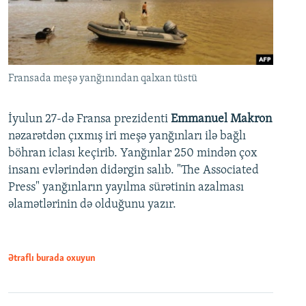
Fransada meşə yanğınından qalxan tüstü
İyulun 27-də Fransa prezidenti
Emmanuel Makron
nəzarətdən çıxmış iri meşə yanğınları ilə bağlı
böhran iclası keçirib. Yanğınlar 250 mindən çox
insanı evlərindən didərgin salıb. "The Associated
Press" yanğınların yayılma sürətinin azalması
əlamətlərinin də olduğunu yazır.
Ətraflı burada oxuyun