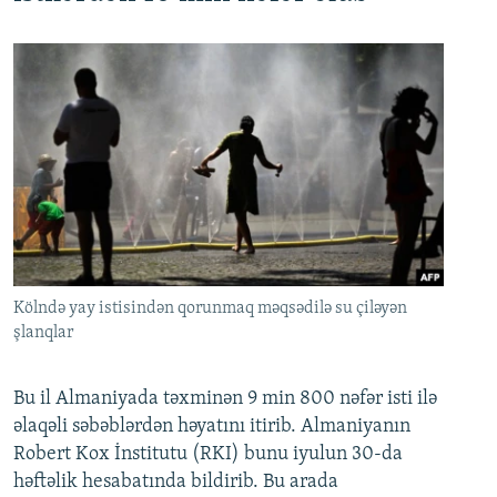
Kölndə yay istisindən qorunmaq məqsədilə su çiləyən
şlanqlar
Bu il Almaniyada təxminən 9 min 800 nəfər isti ilə
əlaqəli səbəblərdən həyatını itirib. Almaniyanın
Robert Kox İnstitutu (RKI) bunu iyulun 30-da
həftəlik hesabatında bildirib. Bu arada