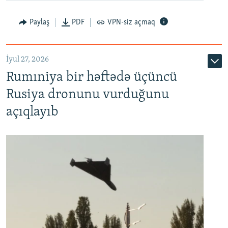
Paylaş
PDF
VPN-siz açmaq
İyul 27, 2026
Rumıniya bir həftədə üçüncü
Rusiya dronunu vurduğunu
açıqlayıb