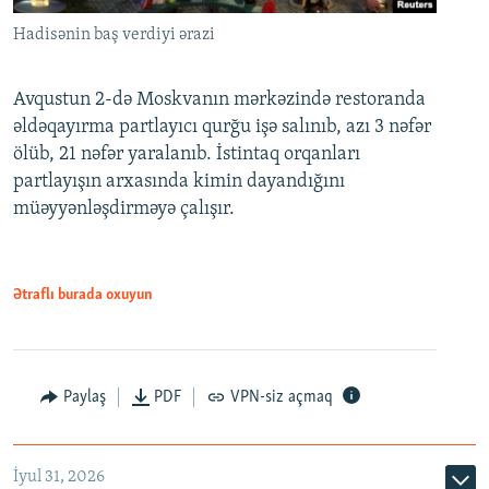
Hadisənin baş verdiyi ərazi
Avqustun 2-də Moskvanın mərkəzində restoranda
əldəqayırma partlayıcı qurğu işə salınıb, azı 3 nəfər
ölüb, 21 nəfər yaralanıb. İstintaq orqanları
partlayışın arxasında kimin dayandığını
müəyyənləşdirməyə çalışır.
Ətraflı burada oxuyun
Paylaş
PDF
VPN-siz açmaq
İyul 31, 2026