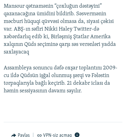
Mansour qətnamənin “çoxluğun dəstəyini”
qazanacağına ümidini bildirib. Səsvermənin
məcburi hüquqi qüvvəsi olmasa da, siyasi çəkisi
var. ABŞ-ın səfiri Nikki Haley Twitter-də
xəbərdarlıq edib ki, Birləşmiş Ştatlar Amerika
xalqının Qüds seçiminə qarşı səs verənləri yadda
saxlayacaq
Assambleya sonuncu dəfə oxşar toplantını 2009-
cu ildə Qüdsün işğal olunmuş şərqi və Fələstin
torpaqlarıyla bağlı keçirib. 21 dekabr iclası da
həmin sessiyasının davamı sayılır.
Paylaş
VPN-siz açmaq