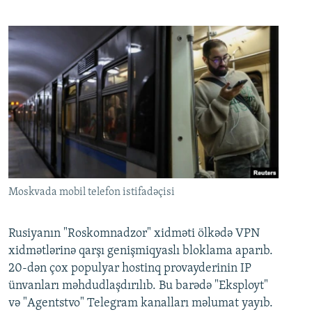
Moskvada mobil telefon istifadəçisi
Rusiyanın "Roskomnadzor" xidməti ölkədə VPN
xidmətlərinə qarşı genişmiqyaslı bloklama aparıb.
20-dən çox populyar hostinq provayderinin IP
ünvanları məhdudlaşdırılıb. Bu barədə "Eksployt"
və "Agentstvo" Telegram kanalları məlumat yayıb.