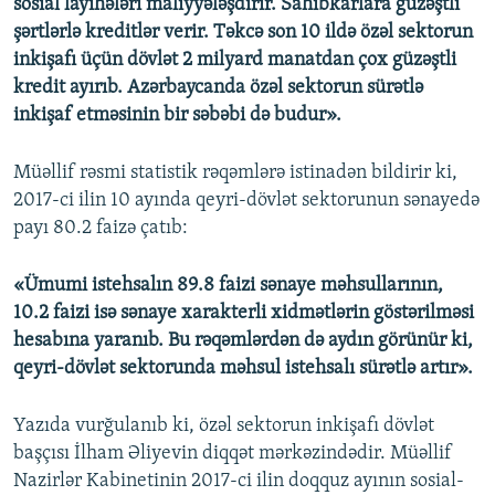
sosial layihələri maliyyələşdirir. Sahibkarlara güzəştli
şərtlərlə kreditlər verir. Təkcə son 10 ildə özəl sektorun
inkişafı üçün dövlət 2 milyard manatdan çox güzəştli
kredit ayırıb. Azərbaycanda özəl sektorun sürətlə
inkişaf etməsinin bir səbəbi də budur».
Müəllif rəsmi statistik rəqəmlərə istinadən bildirir ki,
2017-ci ilin 10 ayında qeyri-dövlət sektorunun sənayedə
payı 80.2 faizə çatıb:
«Ümumi istehsalın 89.8 faizi sənaye məhsullarının,
10.2 faizi isə sənaye xarakterli xidmətlərin göstərilməsi
hesabına yaranıb. Bu rəqəmlərdən də aydın görünür ki,
qeyri-dövlət sektorunda məhsul istehsalı sürətlə artır».
Yazıda vurğulanıb ki, özəl sektorun inkişafı dövlət
başçısı İlham Əliyevin diqqət mərkəzindədir. Müəllif
Nazirlər Kabinetinin 2017-ci ilin doqquz ayının sosial-