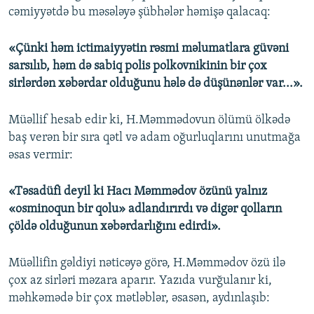
cəmiyyətdə bu məsələyə şübhələr həmişə qalacaq:
«Çünki həm ictimaiyyətin rəsmi məlumatlara güvəni
sarsılıb, həm də sabiq polis polkovnikinin bir çox
sirlərdən xəbərdar olduğunu hələ də düşünənlər var...».
Müəllif hesab edir ki, H.Məmmədovun ölümü ölkədə
baş verən bir sıra qətl və adam oğurluqlarını unutmağa
əsas vermir:
«Təsadüfi deyil ki Hacı Məmmədov özünü yalnız
«osminoqun bir qolu» adlandırırdı və digər qolların
çöldə olduğunun xəbərdarlığını edirdi».
Müəllifin gəldiyi nəticəyə görə, H.Məmmədov özü ilə
çox az sirləri məzara aparır. Yazıda vurğulanır ki,
məhkəmədə bir çox mətləblər, əsasən, aydınlaşıb: