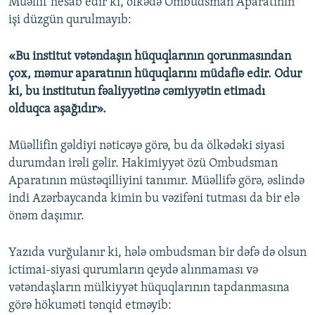
Müəllif hesab edir ki, ölkədə Ombudsman Aparatının
işi düzgün qurulmayıb:
«Bu institut vətəndaşın hüquqlarının qorunmasından
çox, məmur aparatının hüquqlarını müdafiə edir. Odur
ki, bu institutun fəaliyyətinə cəmiyyətin etimadı
olduqca aşağıdır».
Müəllifin gəldiyi nəticəyə görə, bu da ölkədəki siyasi
durumdan irəli gəlir. Hakimiyyət özü Ombudsman
Aparatının müstəqilliyini tanımır. Müəllifə görə, əslində
indi Azərbaycanda kimin bu vəzifəni tutması da bir elə
önəm daşımır.
Yazıda vurğulanır ki, hələ ombudsman bir dəfə də olsun
ictimai-siyasi qurumların qeydə alınmaması və
vətəndaşların mülkiyyət hüquqlarının tapdanmasına
görə hökuməti tənqid etməyib: