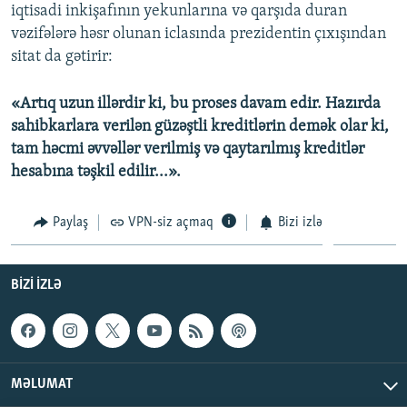
iqtisadi inkişafının yekunlarına və qarşıda duran
vəzifələrə həsr olunan iclasında prezidentin çıxışından
sitat da gətirir:
«Artıq uzun illərdir ki, bu proses davam edir. Hazırda
sahibkarlara verilən güzəştli kreditlərin demək olar ki,
tam həcmi əvvəllər verilmiş və qaytarılmış kreditlər
hesabına təşkil edilir...».
Paylaş
VPN-siz açmaq
Bizi izlə
BIZI IZLƏ
MƏLUMAT