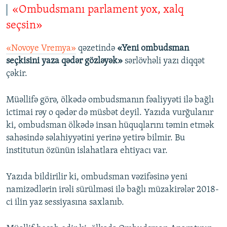
«Ombudsmanı parlament yox, xalq
seçsin»
«Novoye Vremya»
qəzetində
«Yeni ombudsman
seçkisini yaza qədər gözləyək»
sərlövhəli yazı diqqət
çəkir.
Müəllifə görə, ölkədə ombudsmanın fəaliyyəti ilə bağlı
ictimai rəy o qədər də müsbət deyil. Yazıda vurğulanır
ki, ombudsman ölkədə insan hüquqlarını təmin etmək
sahəsində səlahiyyətini yerinə yetirə bilmir. Bu
institutun özünün islahatlara ehtiyacı var.
Yazıda bildirilir ki, ombudsman vəzifəsinə yeni
namizədlərin irəli sürülməsi ilə bağlı müzakirələr 2018-
ci ilin yaz sessiyasına saxlanıb.