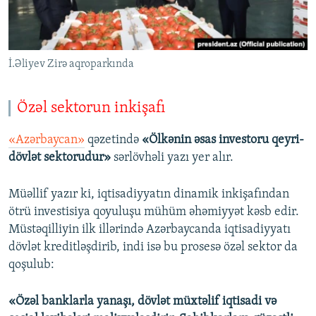
İ.Əliyev Zirə aqroparkında
Özəl sektorun inkişafı
«Azərbaycan»
qəzetində
«Ölkənin əsas investoru qeyri-
dövlət sektorudur»
sərlövhəli yazı yer alır.
Müəllif yazır ki, iqtisadiyyatın dinamik inkişafından
ötrü investisiya qoyuluşu mühüm əhəmiyyət kəsb edir.
Müstəqilliyin ilk illərində Azərbaycanda iqtisadiyyatı
dövlət kreditləşdirib, indi isə bu prosesə özəl sektor da
qoşulub:
«Özəl banklarla yanaşı, dövlət müxtəlif iqtisadi və