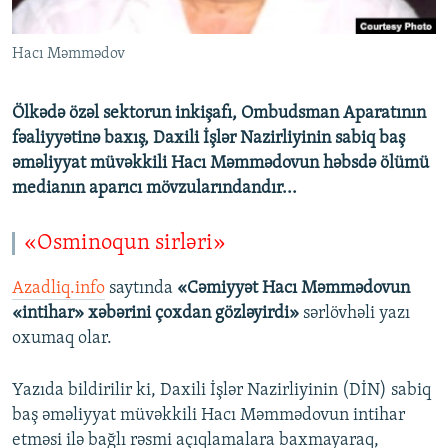
İNFOQRAFIKA
AZƏRBAYCAN ƏDƏBIYYATI KITABXANASI
MISSIYAMIZ
BIZI IZLƏ
Hacı Məmmədov
KARIKATURA
İSLAM VƏ DEMOKRATIYA
PEŞƏ ETIKASI VƏ JURNALISTIKA STANDARTLARIMIZ
İZ - MƏDƏNIYYƏT PROQRAMI
MATERIALLARIMIZDAN ISTIFADƏ
Ölkədə özəl sektorun inkişafı, Ombudsman Aparatının
AZADLIQRADIOSU MOBIL TELEFONUNUZDA
RFE/RL-in bütün saytları
fəaliyyətinə baxış, Daxili İşlər Nazirliyinin sabiq baş
əməliyyat müvəkkili Hacı Məmmədovun həbsdə ölümü
BIZIMLƏ ƏLAQƏ
medianın aparıcı mövzularındandır...
XƏBƏR BÜLLETENLƏRIMIZ
«Osminoqun sirləri»
Azadliq.info
saytında
«Cəmiyyət Hacı Məmmədovun
«intihar» xəbərini çoxdan gözləyirdi»
sərlövhəli yazı
oxumaq olar.
Yazıda bildirilir ki, Daxili İşlər Nazirliyinin (DİN) sabiq
baş əməliyyat müvəkkili Hacı Məmmədovun intihar
etməsi ilə bağlı rəsmi açıqlamalara baxmayaraq,