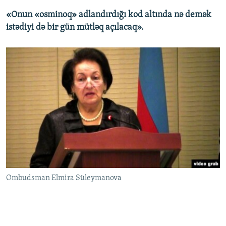
«Onun «osminoq» adlandırdığı kod altında nə demək
istədiyi də bir gün mütləq açılacaq».
Ombudsman Elmira Süleymanova