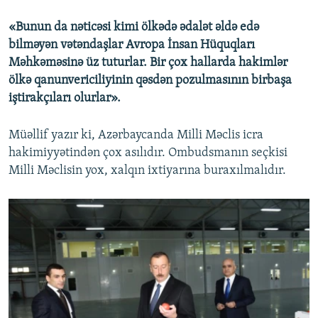
«Bunun da nəticəsi kimi ölkədə ədalət əldə edə
bilməyən vətəndaşlar Avropa İnsan Hüquqları
Məhkəməsinə üz tuturlar. Bir çox hallarda hakimlər
ölkə qanunvericiliyinin qəsdən pozulmasının birbaşa
iştirakçıları olurlar».
Müəllif yazır ki, Azərbaycanda Milli Məclis icra
hakimiyyətindən çox asılıdır. Ombudsmanın seçkisi
Milli Məclisin yox, xalqın ixtiyarına buraxılmalıdır.