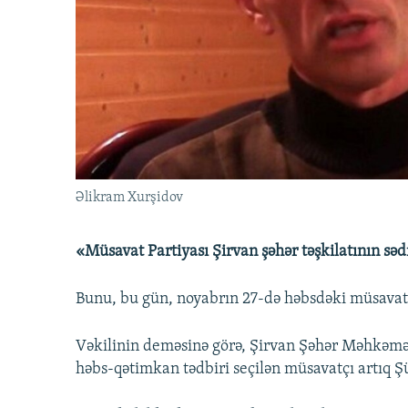
İNFOQRAFIKA
AZƏRBAYCAN ƏDƏBIYYATI KITABXANASI
MISSIYAMIZ
KARIKATURA
İSLAM VƏ DEMOKRATIYA
PEŞƏ ETIKASI VƏ JURNALISTIKA
STANDARTLARIMIZ
İZ - MƏDƏNIYYƏT PROQRAMI
MATERIALLARIMIZDAN ISTIFADƏ
AZADLIQRADIOSU MOBIL TELEFONUNUZDA
BIZIMLƏ ƏLAQƏ
XƏBƏR BÜLLETENLƏRIMIZ
Əlikram Xurşidov
«Müsavat Partiyası Şirvan şəhər təşkilatının s
Bunu, bu gün, noyabrın 27-də həbsdəki müsavatç
Vəkilinin deməsinə görə, Şirvan Şəhər Məhkəmə
həbs-qətimkan tədbiri seçilən müsavatçı artıq Ş