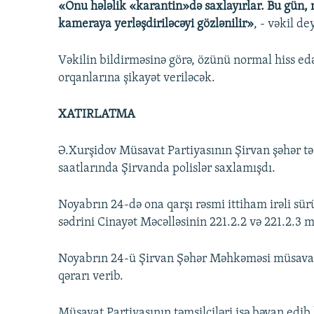
«Onu hələlik «karantin»də saxlayırlar. Bu gün, 
kameraya yerləşdiriləcəyi gözlənilir»
, - vəkil de
Vəkilin bildirməsinə görə, özünü normal hiss 
orqanlarına şikayət veriləcək.
XATIRLATMA
Ə.Xurşidov Müsavat Partiyasının Şirvan şəhər tə
saatlarında Şirvanda polislər saxlamışdı.
Noyabrın 24-də ona qarşı rəsmi ittiham irəli sür
sədrini Cinayət Məcəlləsinin 221.2.2 və 221.2.3 ma
Noyabrın 24-ü Şirvan Şəhər Məhkəməsi müsavat
qərarı verib.
Müsavat Partiyasının təmsilçiləri isə bəyan edi