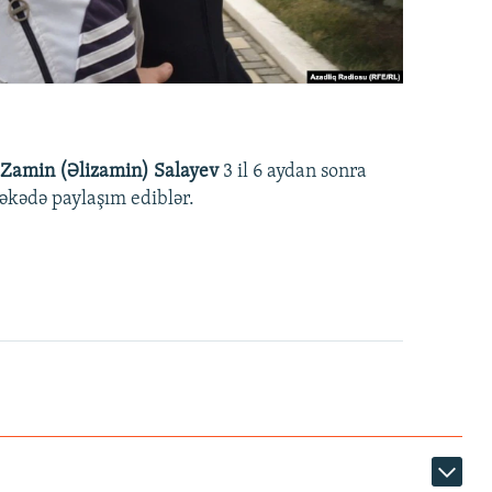
Zamin (Əlizamin) Salayev
3 il 6 aydan sonra
əbəkədə paylaşım ediblər.