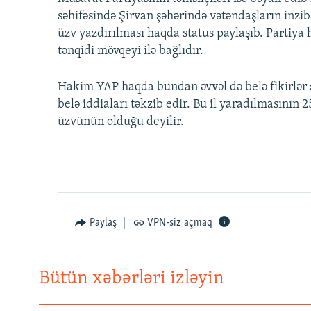
səhifəsində Şirvan şəhərində vətəndaşların inzi
üzv yazdırılması haqda status paylaşıb. Partiya h
tənqidi mövqeyi ilə bağlıdır.
Hakim YAP haqda bundan əvvəl də belə fikirlər s
belə iddiaları təkzib edir. Bu il yaradılmasının 
üzvünün olduğu deyilir.
Paylaş
VPN-siz açmaq
Bütün xəbərləri izləyin