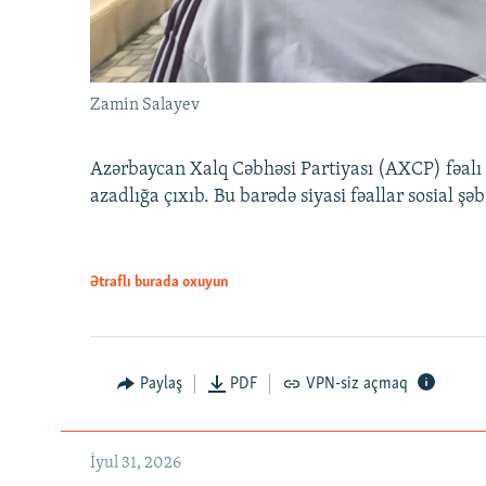
Zamin Salayev
Azərbaycan Xalq Cəbhəsi Partiyası (AXCP) fəalı
azadlığa çıxıb. Bu barədə siyasi fəallar sosial ş
Ətraflı burada oxuyun
Paylaş
PDF
VPN-siz açmaq
İyul 31, 2026