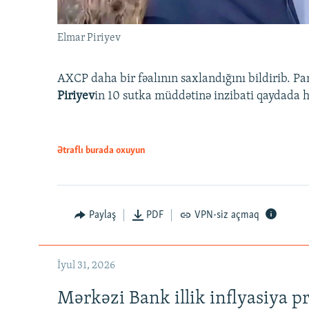
Elmar Piriyev
AXCP daha bir fəalının saxlandığını bildirib. Pa
Piriyev
in 10 sutka müddətinə inzibati qaydada hə
Ətraflı burada oxuyun
Paylaş
PDF
VPN-siz açmaq
İyul 31, 2026
Mərkəzi Bank illik inflyasiya p