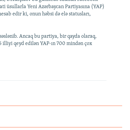
bati üsullarla Yeni Azərbaycan Partiyasına (YAP)
esab edir ki, onun həbsi də elə statusları,
əslənib. Ancaq bu partiya, bir qayda olaraq,
25 illiyi qeyd edilən YAP-ın 700 mindən çox