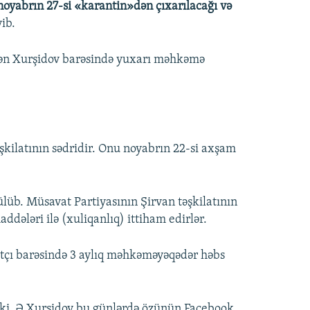
noyabrın 27-si «karantin»dən çıxarılacağı və
yib.
edən Xurşidov barəsində yuxarı məhkəmə
şkilatının sədridir. Onu noyabrın 22-si axşam
ülüb. Müsavat Partiyasının Şirvan təşkilatının
ddələri ilə (xuliqanlıq) ittiham edirlər.
çı barəsində 3 aylıq məhkəməyəqədər həbs
b ki, Ə.Xurşidov bu günlərdə özünün Facebook