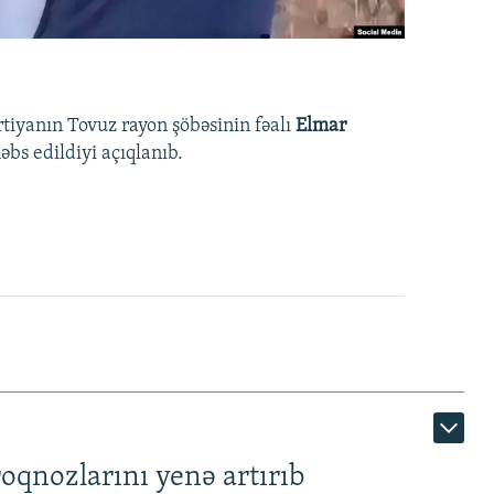
rtiyanın Tovuz rayon şöbəsinin fəalı
Elmar
bs edildiyi açıqlanıb.
roqnozlarını yenə artırıb