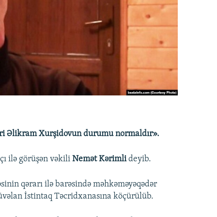
ədri Əlikram Xurşidovun durumu normaldır».
ı ilə görüşən vəkili
Nemət Kərimli
deyib.
sinin qərarı ilə barəsində məhkəməyəqədər
üvəlan İstintaq Təcridxanasına köçürülüb.