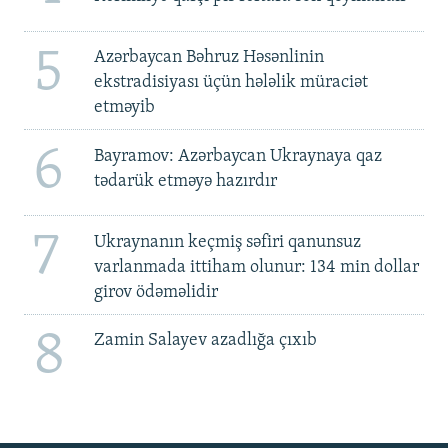
5
Azərbaycan Bəhruz Həsənlinin
ekstradisiyası üçün hələlik müraciət
etməyib
6
Bayramov: Azərbaycan Ukraynaya qaz
tədarük etməyə hazırdır
7
Ukraynanın keçmiş səfiri qanunsuz
varlanmada ittiham olunur: 134 min dollar
girov ödəməlidir
8
Zamin Salayev azadlığa çıxıb