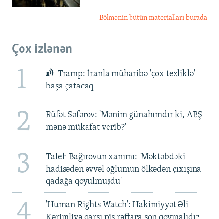
Bölmənin bütün materialları burada
Çox izlənən
1
Tramp: İranla müharibə 'çox tezliklə'
başa çatacaq
2
Rüfət Səfərov: 'Mənim günahımdır ki, ABŞ
mənə mükafat verib?'
3
Taleh Bağırovun xanımı: 'Məktəbdəki
hadisədən əvvəl oğlumun ölkədən çıxışına
qadağa qoyulmuşdu'
4
'Human Rights Watch': Hakimiyyət Əli
Kərimliyə qarşı pis rəftara son qoymalıdır