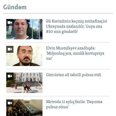
Gündəm
Əli Kərimlinin keçmiş mühafizəçisi
Ukraynada saxlanılıb: 'Guya ona
850 min göndərib'
Elvin Mustafayev azadlıqda:
'Milyonluq yox, minlik korrupsiya
var'
Gürcüstan ali təhsili pulsuz etdi
Metroda 11 aylıq fasilə: 'Daşınma
pulsuz olsun'