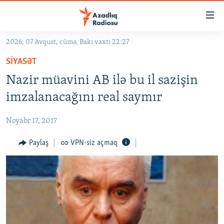
Keçid
linkləri
Əsas
2026, 07 Avqust, cümə, Bakı vaxtı 22:27
məzmuna
GÜNDƏM
SIYASƏT
qayıt
#İZAHLA
Əsas
Nazir müavini AB ilə bu il sazişin
KORRUPSIOMETR
naviqasiyaya
imzalanacağını real saymır
qayıt
#ƏSLINDƏ
Axtarışa
Noyabr 17, 2017
FƏRQƏ BAX
keç
QANUNI DOĞRU
Paylaş
VPN-siz açmaq
ARAŞDIRMA
MULTIMEDIA
RADIO ARXIV
VIDEO
HAQQIMIZDA
FOTOQALEREYA
OXU ZALI