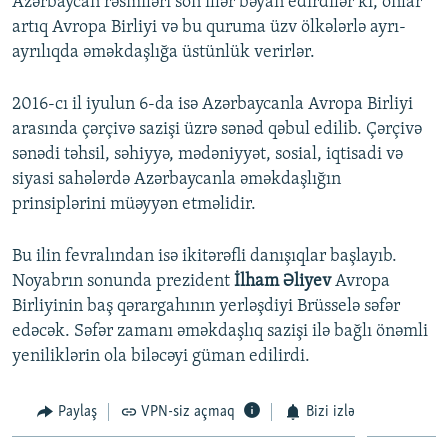
Azərbaycan rəsmiləri son illər bəyan edirdilər ki, onlar
artıq Avropa Birliyi və bu quruma üzv ölkələrlə ayrı-
ayrılıqda əməkdaşlığa üstünlük verirlər.
2016-cı il iyulun 6-da isə Azərbaycanla Avropa Birliyi
arasında çərçivə sazişi üzrə sənəd qəbul edilib. Çərçivə
sənədi təhsil, səhiyyə, mədəniyyət, sosial, iqtisadi və
siyasi sahələrdə Azərbaycanla əməkdaşlığın
prinsiplərini müəyyən etməlidir.
Bu ilin fevralından isə ikitərəfli danışıqlar başlayıb.
Noyabrın sonunda prezident
İlham Əliyev
Avropa
Birliyinin baş qərargahının yerləşdiyi Brüsselə səfər
edəcək. Səfər zamanı əməkdaşlıq sazişi ilə bağlı önəmli
yeniliklərin ola biləcəyi güman edilirdi.
Paylaş
VPN-siz açmaq
Bizi izlə