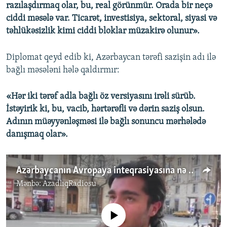
razılaşdırmaq olar, bu, real görünmür. Orada bir neçə
ciddi məsələ var. Ticarət, investisiya, sektoral, siyasi və
təhlükəsizlik kimi ciddi bloklar müzakirə olunur».
Diplomat qeyd edib ki, Azərbaycan tərəfi sazişin adı ilə
bağlı məsələni hələ qaldırmır:
«Hər iki tərəf adla bağlı öz versiyasını irəli sürüb.
İstəyirik ki, bu, vacib, hərtərəfli və dərin saziş olsun.
Adının müəyyənləşməsi ilə bağlı sonuncu mərhələdə
danışmaq olar».
Azərbaycanın Avropaya inteqrasiyasına nə mane olur?
Mənbə:
AzadlıqRadiosu
No media source currently available