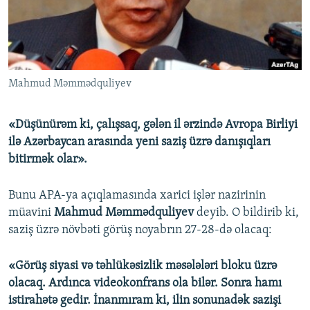
İNFOQRAFIKA
AZƏRBAYCAN ƏDƏBIYYATI KITABXANASI
MISSIYAMIZ
BIZI IZLƏ
KARIKATURA
İSLAM VƏ DEMOKRATIYA
PEŞƏ ETIKASI VƏ JURNALISTIKA STANDARTLARIMIZ
İZ - MƏDƏNIYYƏT PROQRAMI
MATERIALLARIMIZDAN ISTIFADƏ
Mahmud Məmmədquliyev
AZADLIQRADIOSU MOBIL TELEFONUNUZDA
RFE/RL-in bütün saytları
BIZIMLƏ ƏLAQƏ
«Düşünürəm ki, çalışsaq, gələn il ərzində Avropa Birliyi
XƏBƏR BÜLLETENLƏRIMIZ
ilə Azərbaycan arasında yeni saziş üzrə danışıqları
bitirmək olar».
Bunu APA-ya açıqlamasında xarici işlər nazirinin
müavini
Mahmud Məmmədquliyev
deyib. O bildirib ki,
saziş üzrə növbəti görüş noyabrın 27-28-də olacaq:
«Görüş siyasi və təhlükəsizlik məsələləri bloku üzrə
olacaq. Ardınca videokonfrans ola bilər. Sonra hamı
istirahətə gedir. İnanmıram ki, ilin sonunadək sazişi