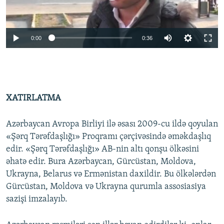
0:00
0:36
XATIRLATMA
Azərbaycan Avropa Birliyi ilə əsası 2009-cu ildə qoyulan
«Şərq Tərəfdaşlığı» Proqramı çərçivəsində əməkdaşlıq
edir. «Şərq Tərəfdaşlığı» AB-nin altı qonşu ölkəsini
əhatə edir. Bura Azərbaycan, Gürcüstan, Moldova,
Ukrayna, Belarus və Ermənistan daxildir. Bu ölkələrdən
Gürcüstan, Moldova və Ukrayna qurumla assosiasiya
sazişi imzalayıb.