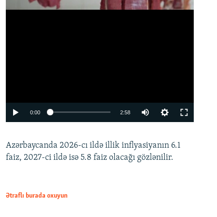
Auto
0:00
2:58
240p
Azərbaycanda 2026-cı ildə illik inflyasiyanın 6.1
360p
faiz, 2027-ci ildə isə 5.8 faiz olacağı gözlənilir.
480p
720p
1080p
Ətraflı burada oxuyun