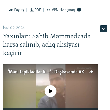
Paylaş
PDF
VPN-siz açmaq
İyul 09, 2026
Yaxınları: Sahib Məmmədzadə
karsa salınıb, aclıq aksiyası
keçirir
'Məni təpiklədilər ki...' - Daşkəsəndə AXCP fəalının yaxınları onun həbsinə etiraz edirlər
No media source currently available