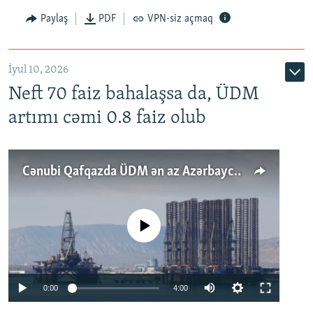
Paylaş
PDF
VPN-siz açmaq
İyul 10, 2026
Neft 70 faiz bahalaşsa da, ÜDM
artımı cəmi 0.8 faiz olub
Cənubi Qafqazda ÜDM ən az Azərbaycanda artır: Qonşuları niyə Bakını qabaqlaya bilir?
No media source currently available
Auto
0:00
4:00
240p