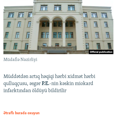
Müdafiə Nazirliyi
Müddətdən artıq həqiqi hərbi xidmət hərbi
qulluqçusu, əsgər
P.E.
-nin kəskin miokard
infarktından öldüyü bildirilir
Ətraflı burada oxuyun