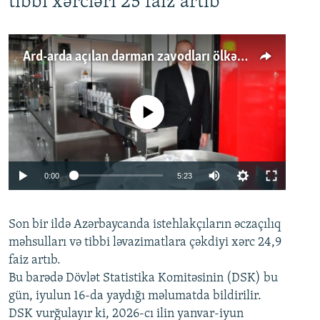
tibbi xərcləri 25 faiz artıb
Ard-arda açılan dərman zavodları ölkənin tələbatını ödəyirmi?
No media source currently available
Auto
0:00
5:23
240p
Son bir ildə Azərbaycanda istehlakçıların
360p
əczaçılıq
məhsulları və tibbi ləvazimatlara çəkdiyi xərc 24,9
480p
Auto
240p
360p
480p
faiz artıb.
720p
Bu barədə Dövlət Statistika Komitəsinin (DSK) bu
720p
1080p
gün, iyulun 16-da yaydığı məlumatda bildirilir.
1080p
DSK vurğulayır ki, 2026-cı ilin yanvar-iyun