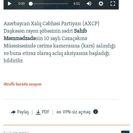
Auto
0:00
6:51
240p
Azərbaycan Xalq Cəbhəsi Partiyası (AXCP)
360p
Daşkəsən rayon şöbəsinin sədri
Sahib
480p
Auto
240p
360p
480p
Məmmədzadə
nin 10 saylı Cəzaçəkmə
720p
Müəssisəsində cərimə kamerasına (kars) salındığı
720p
1080p
və buna etiraz olaraq aclıq aksiyasına başladığı
1080p
bildirilir.
Ətraflı burada oxuyun
Paylaş
PDF
VPN-siz açmaq