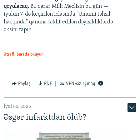
qoyulacaq.
Bu qərar Milli Məclisin bu gün —
480p
iyulun 7-də keçirilən iclasında "Ümumi təhsil
720p
haqqında" qanuna təklif edilən dəyişikliklərdə
əksini tapıb.
1080p
Ətraflı burada oxuyun
Auto
240p
360p
480p
Paylaş
PDF
VPN-siz açmaq
720p
1080p
İyul 03, 2026
Əsgər infarktdan ölüb?