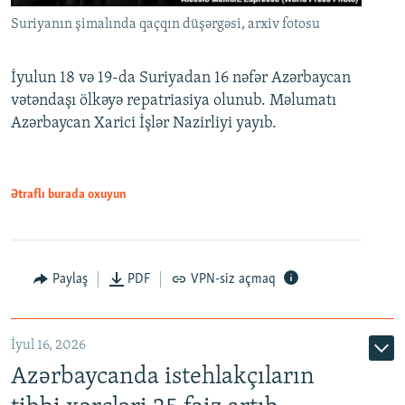
Suriyanın şimalında qaçqın düşərgəsi, arxiv fotosu
İyulun 18 və 19-da Suriyadan 16 nəfər Azərbaycan
vətəndaşı ölkəyə repatriasiya olunub. Məlumatı
Azərbaycan Xarici İşlər Nazirliyi yayıb.
Ətraflı burada oxuyun
Paylaş
PDF
VPN-siz açmaq
İyul 16, 2026
Azərbaycanda istehlakçıların