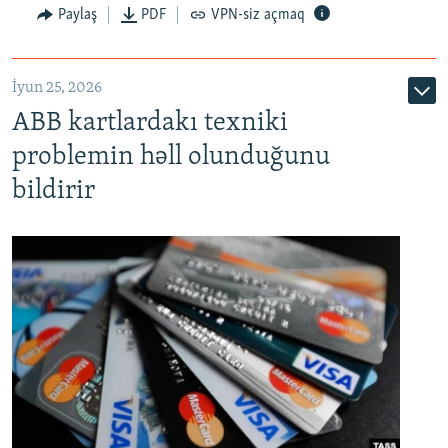
Auto
240p
360p
480p
Paylaş
PDF
VPN-siz açmaq
720p
1080p
İyun 25, 2026
ABB kartlardakı texniki
problemin həll olunduğunu
bildirir