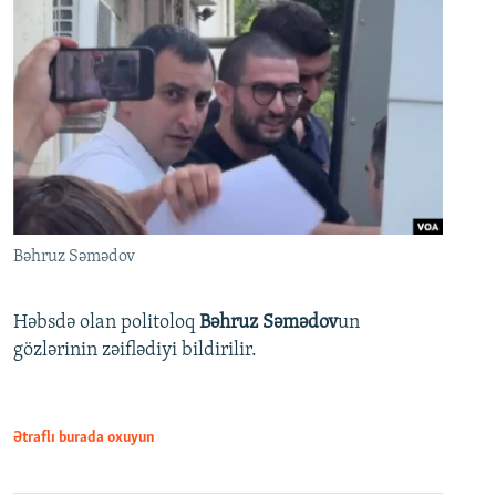
Bəhruz Səmədov
Həbsdə olan politoloq
Bəhruz Səmədov
un
gözlərinin zəiflədiyi bildirilir.
Ətraflı burada oxuyun