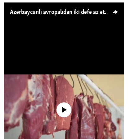
Azərbaycanlı avropalıdan iki dəfə az ət yeyir, amma... 'Qiymət artımı qaçılmazdır'
No media source currently available