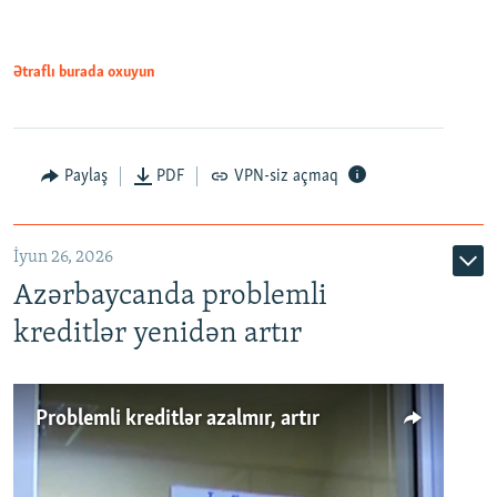
Ətraflı burada oxuyun
Auto
240p
360p
480p
Paylaş
PDF
VPN-siz açmaq
720p
1080p
İyun 26, 2026
Azərbaycanda problemli
kreditlər yenidən artır
Problemli kreditlər azalmır, artır