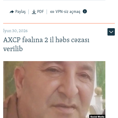
Paylaş
PDF
VPN-siz açmaq
İyun 30, 2026
AXCP fəalına 2 il həbs cəzası
verilib