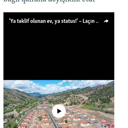
'Ya təklif olunan ev, ya status!' – Laçın köçkünü: 'Laçından başqa heç hara!'
No media source currently available