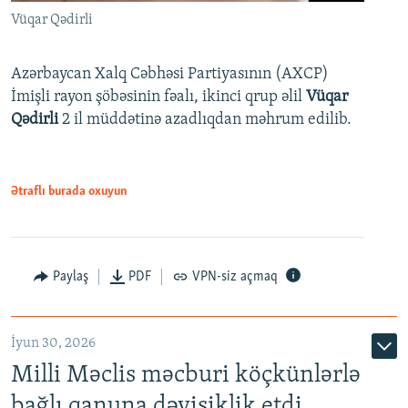
Vüqar Qədirli
Azərbaycan Xalq Cəbhəsi Partiyasının (AXCP)
İmişli rayon şöbəsinin fəalı, ikinci qrup əlil
Vüqar
Qədirli
2 il müddətinə azadlıqdan məhrum edilib.
Ətraflı burada oxuyun
Paylaş
PDF
VPN-siz açmaq
İyun 30, 2026
Milli Məclis məcburi köçkünlərlə
bağlı qanuna dəyişiklik etdi