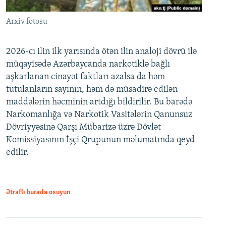
Arxiv fotosu
2026-cı ilin ilk yarısında ötən ilin analoji dövrü ilə
müqayisədə Azərbaycanda narkotiklə bağlı
aşkarlanan cinayət faktları azalsa da həm
tutulanların sayının, həm də müsadirə edilən
maddələrin həcminin artdığı bildirilir. Bu barədə
Narkomanlığa və Narkotik Vasitələrin Qanunsuz
Dövriyyəsinə Qarşı Mübarizə üzrə Dövlət
Komissiyasının İşçi Qrupunun məlumatında qeyd
edilir.
Ətraflı burada oxuyun