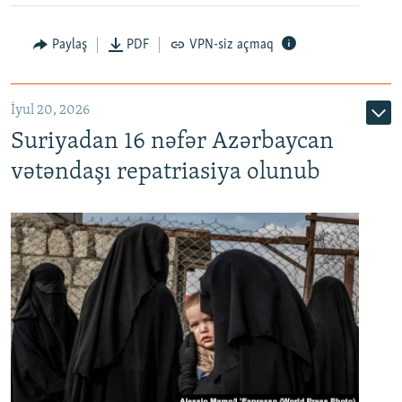
Paylaş
PDF
VPN-siz açmaq
İyul 20, 2026
Auto
240p
360p
480p
Suriyadan 16 nəfər Azərbaycan
720p
1080p
vətəndaşı repatriasiya olunub