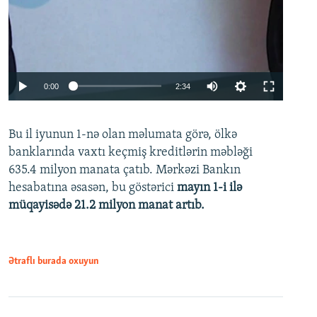
Auto
0:00
2:34
240p
Bu il iyunun 1-nə olan məlumata görə, ölkə
360p
banklarında vaxtı keçmiş kreditlərin məbləği
480p
635.4 milyon manata çatıb. Mərkəzi Bankın
720p
hesabatına əsasən, bu göstərici
mayın 1-i ilə
müqayisədə 21.2 milyon manat artıb.
1080p
Ətraflı burada oxuyun