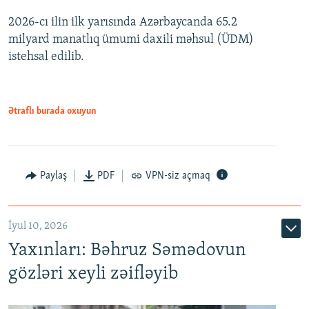
2026-cı ilin ilk yarısında Azərbaycanda 65.2
360p
milyard manatlıq ümumi daxili məhsul (ÜDM)
480p
Auto
240p
360p
480p
istehsal edilib.
720p
720p
1080p
1080p
Ətraflı burada oxuyun
Paylaş
PDF
VPN-siz açmaq
İyul 10, 2026
Yaxınları: Bəhruz Səmədovun
gözləri xeyli zəifləyib