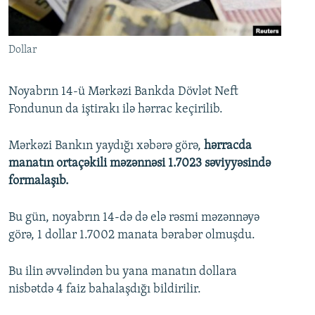
İNFOQRAFIKA
AZƏRBAYCAN ƏDƏBIYYATI KITABXANASI
MISSIYAMIZ
BIZI IZLƏ
KARIKATURA
İSLAM VƏ DEMOKRATIYA
PEŞƏ ETIKASI VƏ JURNALISTIKA STANDARTLARIMIZ
Dollar
İZ - MƏDƏNIYYƏT PROQRAMI
MATERIALLARIMIZDAN ISTIFADƏ
AZADLIQRADIOSU MOBIL TELEFONUNUZDA
RFE/RL-in bütün saytları
Noyabrın 14-ü Mərkəzi Bankda Dövlət Neft
Fondunun da iştirakı ilə hərrac keçirilib.
BIZIMLƏ ƏLAQƏ
XƏBƏR BÜLLETENLƏRIMIZ
Mərkəzi Bankın yaydığı xəbərə görə,
hərracda
manatın ortaçəkili məzənnəsi 1.7023 səviyyəsində
formalaşıb.
Bu gün, noyabrın 14-də də elə rəsmi məzənnəyə
görə, 1 dollar 1.7002 manata bərabər olmuşdu.
Bu ilin əvvəlindən bu yana manatın dollara
nisbətdə 4 faiz bahalaşdığı bildirilir.