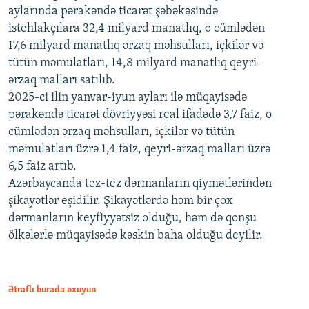
aylarında pərakəndə ticarət şəbəkəsində
istehlakçılara 32,4 milyard manatlıq, o cümlədən
17,6 milyard manatlıq ərzaq məhsulları, içkilər və
tütün məmulatları, 14,8 milyard manatlıq qeyri-
ərzaq malları satılıb.
2025-ci ilin yanvar-iyun ayları ilə müqayisədə
pərakəndə ticarət dövriyyəsi real ifadədə 3,7 faiz, o
cümlədən ərzaq məhsulları, içkilər və tütün
məmulatları üzrə 1,4 faiz, qeyri-ərzaq malları üzrə
6,5 faiz artıb.
Azərbaycanda tez-tez dərmanların qiymətlərindən
şikayətlər eşidilir. Şikayətlərdə həm bir çox
dərmanların keyfiyyətsiz olduğu, həm də qonşu
ölkələrlə müqayisədə kəskin baha olduğu deyilir.
Ətraflı burada oxuyun