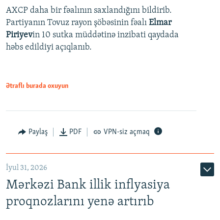
AXCP daha bir fəalının saxlandığını bildirib.
Partiyanın Tovuz rayon şöbəsinin fəalı
Elmar
Piriyev
in 10 sutka müddətinə inzibati qaydada
həbs edildiyi açıqlanıb.
Ətraflı burada oxuyun
Paylaş
PDF
VPN-siz açmaq
İyul 31, 2026
Mərkəzi Bank illik inflyasiya
proqnozlarını yenə artırıb