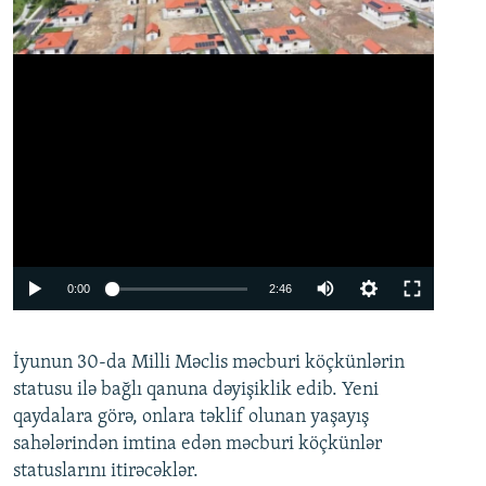
Auto
0:00
2:46
240p
İyunun 30-da Milli Məclis məcburi köçkünlərin
360p
statusu ilə bağlı qanuna dəyişiklik edib. Yeni
480p
qaydalara görə, onlara təklif olunan yaşayış
720p
sahələrindən imtina edən məcburi köçkünlər
statuslarını itirəcəklər.
1080p