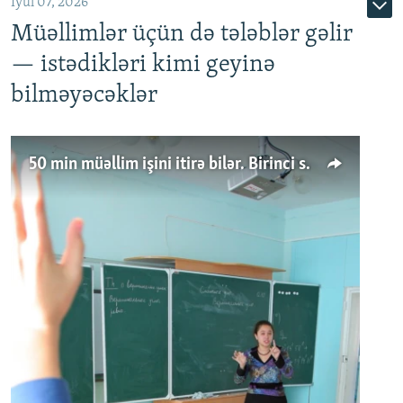
İyul 07, 2026
Müəllimlər üçün də tələblər gəlir
— istədikləri kimi geyinə
bilməyəcəklər
50 min müəllim işini itirə bilər. Birinci sinfə gedənlər azalır