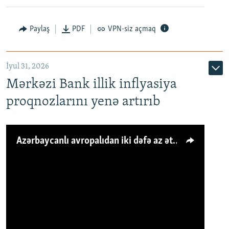
Paylaş
PDF
VPN-siz açmaq
İyul 31, 2026
Mərkəzi Bank illik inflyasiya
proqnozlarını yenə artırıb
Azərbaycanlı avropalıdan iki dəfə az ət yeyir, amma... 'Qiymət artımı qaçılmazdır'