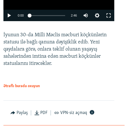
Auto
0:00
2:46
240p
İyunun 30-da Milli Məclis məcburi köçkünlərin
360p
statusu ilə bağlı qanuna dəyişiklik edib. Yeni
480p
qaydalara görə, onlara təklif olunan yaşayış
720p
sahələrindən imtina edən məcburi köçkünlər
statuslarını itirəcəklər.
1080p
Ətraflı burada oxuyun
Auto
240p
360p
480p
Paylaş
PDF
VPN-siz açmaq
720p
1080p