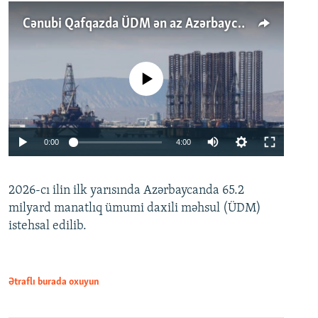
Cənubi Qafqazda ÜDM ən az Azərbaycanda artır: Qonşuları niyə Bakını qabaqlaya bilir?
No media source currently available
Auto
0:00
4:00
240p
2026-cı ilin ilk yarısında Azərbaycanda 65.2
360p
milyard manatlıq ümumi daxili məhsul (ÜDM)
480p
Auto
240p
360p
480p
istehsal edilib.
720p
720p
1080p
1080p
Ətraflı burada oxuyun