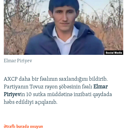
Elmar Piriyev
AXCP daha bir fəalının saxlandığını bildirib.
Partiyanın Tovuz rayon şöbəsinin fəalı
Elmar
Piriyev
in 10 sutka müddətinə inzibati qaydada
həbs edildiyi açıqlanıb.
Ətraflı burada oxuyun