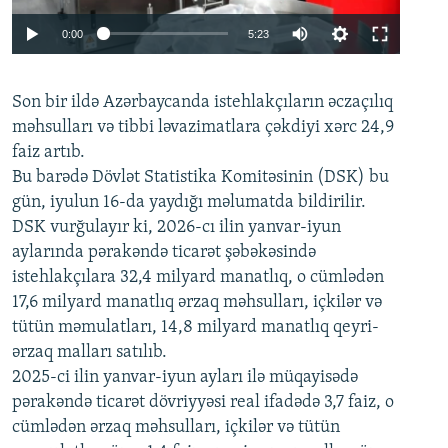
Auto
0:00
5:23
240p
Son bir ildə Azərbaycanda istehlakçıların
360p
əczaçılıq
məhsulları və tibbi ləvazimatlara çəkdiyi xərc 24,9
480p
Auto
240p
360p
480p
faiz artıb.
720p
Bu barədə Dövlət Statistika Komitəsinin (DSK) bu
720p
1080p
gün, iyulun 16-da yaydığı məlumatda bildirilir.
1080p
DSK vurğulayır ki, 2026-cı ilin yanvar-iyun
aylarında pərakəndə ticarət şəbəkəsində
istehlakçılara 32,4 milyard manatlıq, o cümlədən
17,6 milyard manatlıq ərzaq məhsulları, içkilər və
tütün məmulatları, 14,8 milyard manatlıq qeyri-
ərzaq malları satılıb.
2025-ci ilin yanvar-iyun ayları ilə müqayisədə
pərakəndə ticarət dövriyyəsi real ifadədə 3,7 faiz, o
cümlədən ərzaq məhsulları, içkilər və tütün