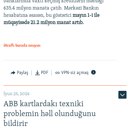
banklarında vaxtı keçmiş kreditlərin məbləği
480p
635.4 milyon manata çatıb. Mərkəzi Bankın
720p
hesabatına əsasən, bu göstərici
mayın 1-i ilə
müqayisədə 21.2 milyon manat artıb.
1080p
Ətraflı burada oxuyun
Auto
240p
360p
480p
Paylaş
PDF
VPN-siz açmaq
720p
1080p
İyun 25, 2026
ABB kartlardakı texniki
problemin həll olunduğunu
bildirir