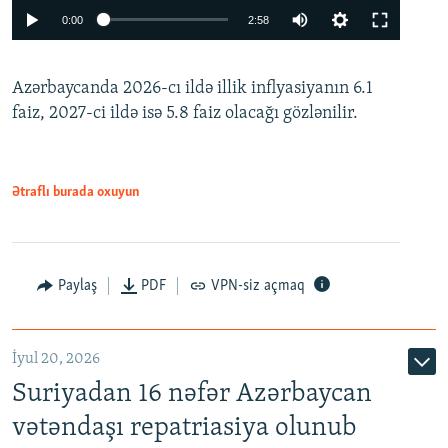
Auto
0:00
2:58
240p
Azərbaycanda 2026-cı ildə illik inflyasiyanın 6.1
360p
faiz, 2027-ci ildə isə 5.8 faiz olacağı gözlənilir.
480p
720p
1080p
Ətraflı burada oxuyun
Paylaş
PDF
VPN-siz açmaq
İyul 20, 2026
Auto
240p
360p
480p
Suriyadan 16 nəfər Azərbaycan
720p
1080p
vətəndaşı repatriasiya olunub