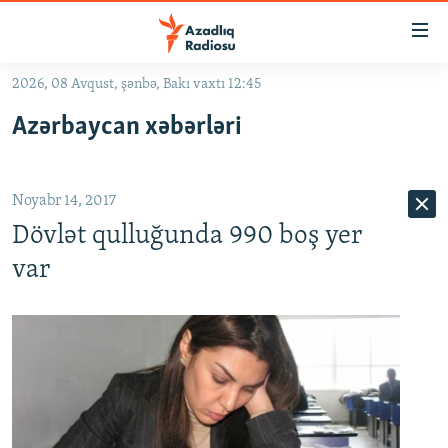
Keçid
linkləri
Əsas
2026, 08 Avqust, şənbə, Bakı vaxtı 12:45
məzmuna
GÜNDƏM
Azərbaycan xəbərləri
qayıt
#İZAHLA
Əsas
KORRUPSIOMETR
naviqasiyaya
Noyabr 14, 2017
qayıt
#ƏSLINDƏ
Axtarışa
Dövlət qulluğunda 990 boş yer
FƏRQƏ BAX
keç
var
QANUNI DOĞRU
ARAŞDIRMA
MULTIMEDIA
RADIO ARXIV
VIDEO
HAQQIMIZDA
FOTOQALEREYA
OXU ZALI