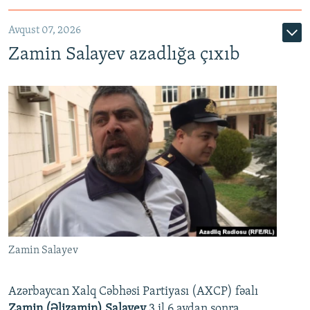
Avqust 07, 2026
Zamin Salayev azadlığa çıxıb
Zamin Salayev
Azərbaycan Xalq Cəbhəsi Partiyası (AXCP) fəalı
Zamin (Əlizamin) Salayev
3 il 6 aydan sonra