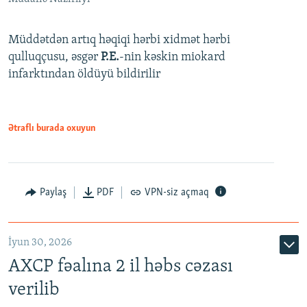
Müddətdən artıq həqiqi hərbi xidmət hərbi
qulluqçusu, əsgər
P.E.
-nin kəskin miokard
infarktından öldüyü bildirilir
Ətraflı burada oxuyun
Paylaş
PDF
VPN-siz açmaq
İyun 30, 2026
AXCP fəalına 2 il həbs cəzası
verilib