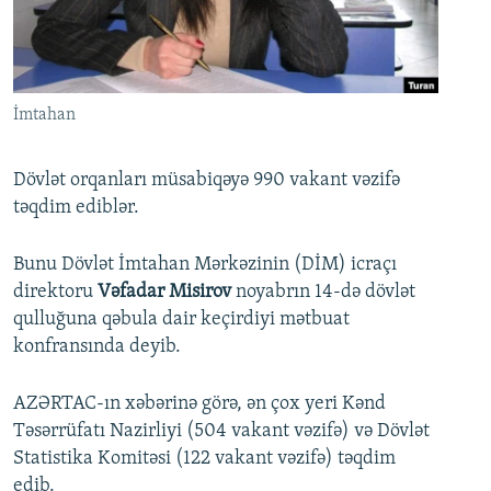
İNFOQRAFIKA
AZƏRBAYCAN ƏDƏBIYYATI KITABXANASI
MISSIYAMIZ
BIZI IZLƏ
KARIKATURA
İSLAM VƏ DEMOKRATIYA
PEŞƏ ETIKASI VƏ JURNALISTIKA STANDARTLARIMIZ
İZ - MƏDƏNIYYƏT PROQRAMI
MATERIALLARIMIZDAN ISTIFADƏ
İmtahan
AZADLIQRADIOSU MOBIL TELEFONUNUZDA
RFE/RL-in bütün saytları
BIZIMLƏ ƏLAQƏ
Dövlət orqanları müsabiqəyə 990 vakant vəzifə
təqdim ediblər.
XƏBƏR BÜLLETENLƏRIMIZ
Bunu Dövlət İmtahan Mərkəzinin (DİM) icraçı
direktoru
Vəfadar Misirov
noyabrın 14-də dövlət
qulluğuna qəbula dair keçirdiyi mətbuat
konfransında deyib.
AZƏRTAC-ın xəbərinə görə, ən çox yeri Kənd
Təsərrüfatı Nazirliyi (504 vakant vəzifə) və Dövlət
Statistika Komitəsi (122 vakant vəzifə) təqdim
edib.