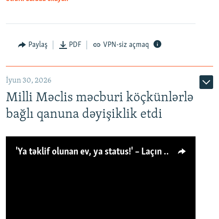
Paylaş
PDF
VPN-siz açmaq
İyun 30, 2026
Milli Məclis məcburi köçkünlərlə
bağlı qanuna dəyişiklik etdi
'Ya təklif olunan ev, ya status!' – Laçın köçkünü: 'Laçından başqa heç hara!'