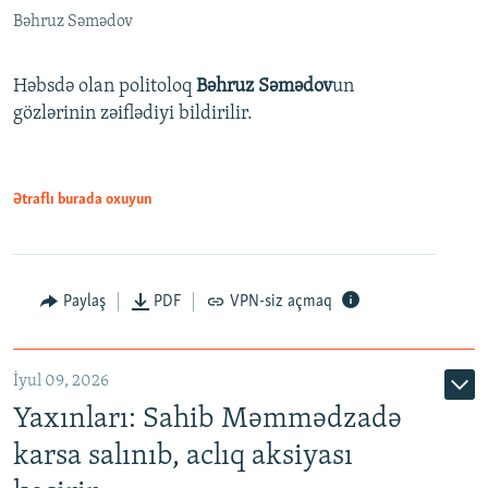
Bəhruz Səmədov
Həbsdə olan politoloq
Bəhruz Səmədov
un
gözlərinin zəiflədiyi bildirilir.
Ətraflı burada oxuyun
Paylaş
PDF
VPN-siz açmaq
İyul 09, 2026
Yaxınları: Sahib Məmmədzadə
karsa salınıb, aclıq aksiyası