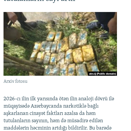
Arxiv fotosu
2026-cı ilin ilk yarısında ötən ilin analoji dövrü ilə
müqayisədə Azərbaycanda narkotiklə bağlı
aşkarlanan cinayət faktları azalsa da həm
tutulanların sayının, həm də müsadirə edilən
maddələrin həcminin artdığı bildirilir. Bu barədə