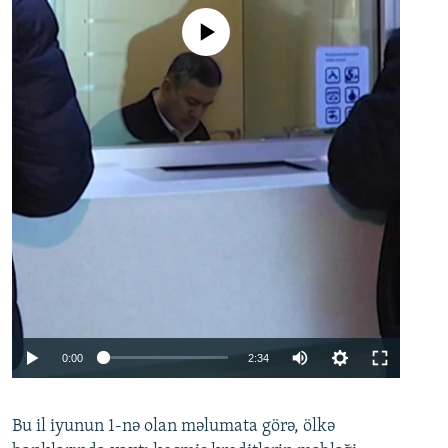
No media source currently available
Auto
0:00
2:34
240p
Bu il iyunun 1-nə olan məlumata görə, ölkə
360p