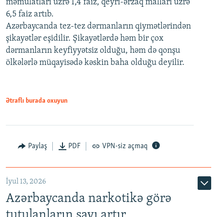
məmulatları üzrə 1,4 faiz, qeyri-ərzaq malları üzrə
6,5 faiz artıb.
Azərbaycanda tez-tez dərmanların qiymətlərindən
şikayətlər eşidilir. Şikayətlərdə həm bir çox
dərmanların keyfiyyətsiz olduğu, həm də qonşu
ölkələrlə müqayisədə kəskin baha olduğu deyilir.
Ətraflı burada oxuyun
Paylaş
PDF
VPN-siz açmaq
İyul 13, 2026
Azərbaycanda narkotikə görə
tutulanların sayı artır