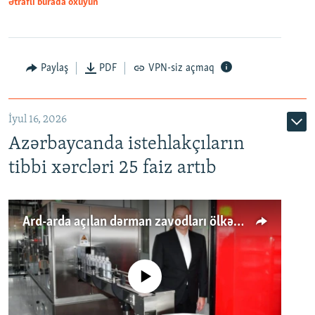
Ətraflı burada oxuyun
Paylaş
PDF
VPN-siz açmaq
İyul 16, 2026
Azərbaycanda istehlakçıların
tibbi xərcləri 25 faiz artıb
Ard-arda açılan dərman zavodları ölkənin tələbatını ödəyirmi?
No media source currently available