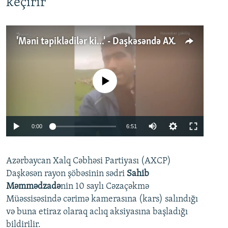
keçirir
'Məni təpiklədilər ki...' - Daşkəsəndə AXCP fəalının yaxınları onun həbsinə etiraz edirlər
No media source currently available
Auto
0:00
6:51
240p
Azərbaycan Xalq Cəbhəsi Partiyası (AXCP)
360p
Daşkəsən rayon şöbəsinin sədri
Sahib
480p
Auto
240p
360p
480p
Məmmədzadə
nin 10 saylı Cəzaçəkmə
720p
Müəssisəsində cərimə kamerasına (kars) salındığı
720p
1080p
və buna etiraz olaraq aclıq aksiyasına başladığı
1080p
bildirilir.