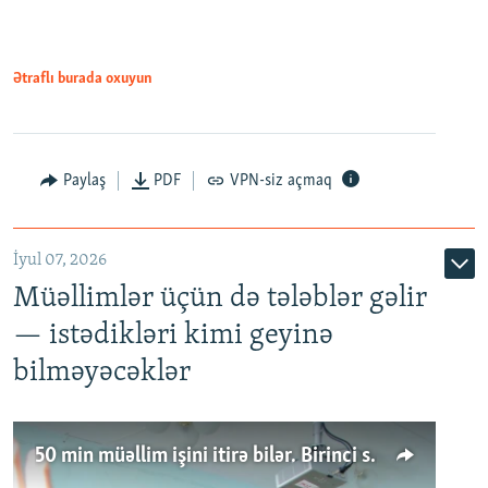
Ətraflı burada oxuyun
Paylaş
PDF
VPN-siz açmaq
İyul 07, 2026
Müəllimlər üçün də tələblər gəlir
— istədikləri kimi geyinə
bilməyəcəklər
50 min müəllim işini itirə bilər. Birinci sinfə gedənlər azalır