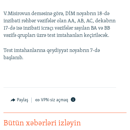
V.Misirovun deməsinə görə, DİM noyabrın 18-də
inzibati rəhbər vəzifələr olan AA, AB, AC, dekabrın
17-də isə inzibati icraçı vəzifələr sayılan BA və BB
vəzifə qrupları üzrə test imtahanları keçiriləcək.
Test imtahanlarına qeydiyyat noyabrın 7-də
başlanıb.
Paylaş
VPN-siz açmaq
Bütün xəbərləri izləyin