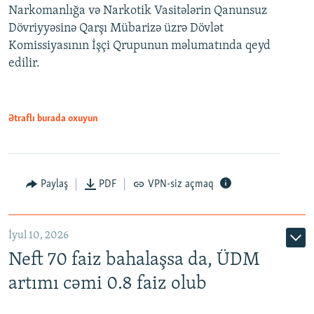
Narkomanlığa və Narkotik Vasitələrin Qanunsuz
Dövriyyəsinə Qarşı Mübarizə üzrə Dövlət
Komissiyasının İşçi Qrupunun məlumatında qeyd
edilir.
Ətraflı burada oxuyun
Paylaş
PDF
VPN-siz açmaq
İyul 10, 2026
Neft 70 faiz bahalaşsa da, ÜDM
artımı cəmi 0.8 faiz olub