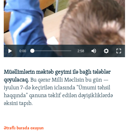
Auto
0:00
2:58
240p
Müəllimlərin məktəb geyimi ilə bağlı tələblər
360p
qoyulacaq.
Bu qərar Milli Məclisin bu gün —
480p
iyulun 7-də keçirilən iclasında "Ümumi təhsil
720p
haqqında" qanuna təklif edilən dəyişikliklərdə
əksini tapıb.
1080p
Ətraflı burada oxuyun