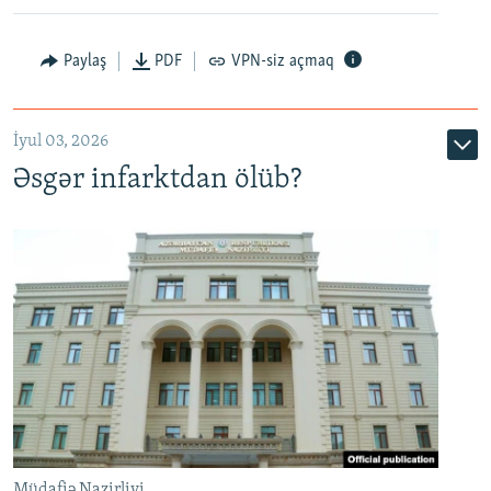
Auto
240p
360p
480p
Paylaş
PDF
VPN-siz açmaq
720p
1080p
İyul 03, 2026
Əsgər infarktdan ölüb?
Müdafiə Nazirliyi