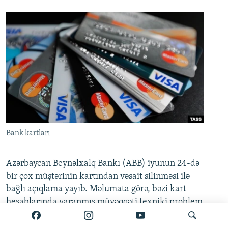
Bank kartları
Azərbaycan Beynəlxalq Bankı (ABB) iyunun 24-də
bir çox müştərinin kartından vəsait silinməsi ilə
bağlı açıqlama yayıb. Məlumata görə, bəzi kart
hesablarında yaranmış müvəqqəti texniki problem
artıq tam aradan qaldırılıb.