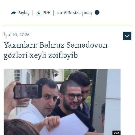
Paylaş
PDF
VPN-siz açmaq
İyul 10, 2026
Yaxınları: Bəhruz Səmədovun
gözləri xeyli zəifləyib