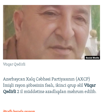
Vüqar Qədirli
Azərbaycan Xalq Cəbhəsi Partiyasının (AXCP)
İmişli rayon şöbəsinin fəalı, ikinci qrup əlil
Vüqar
Qədirli
2 il müddətinə azadlıqdan məhrum edilib.
Ətraflı burada oxuyun