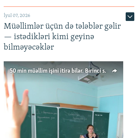
İyul 07, 2026
Müəllimlər üçün də tələblər gəlir
— istədikləri kimi geyinə
bilməyəcəklər
50 min müəllim işini itirə bilər. Birinci sinfə gedənlər azalır