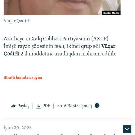
Vüqar Qədirli
Azərbaycan Xalq Cəbhəsi Partiyasının (AXCP)
İmişli rayon şöbəsinin fəalı, ikinci qrup əlil
Vüqar
Qədirli
2 il müddətinə azadlıqdan məhrum edilib.
Ətraflı burada oxuyun
Paylaş
PDF
VPN-siz açmaq
İyun 30, 2026