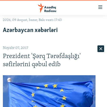
Keçid
linkləri
Əsas
2026, 09 Avqust, bazar, Bakı vaxtı 17:43
məzmuna
GÜNDƏM
Azərbaycan xəbərləri
qayıt
#İZAHLA
Əsas
KORRUPSIOMETR
naviqasiyaya
Noyabr 07, 2017
qayıt
#ƏSLINDƏ
Axtarışa
Prezident 'Şərq Tərəfdaşlığı'
FƏRQƏ BAX
keç
səfirlərini qəbul edib
QANUNI DOĞRU
ARAŞDIRMA
MULTIMEDIA
RADIO ARXIV
VIDEO
HAQQIMIZDA
FOTOQALEREYA
OXU ZALI