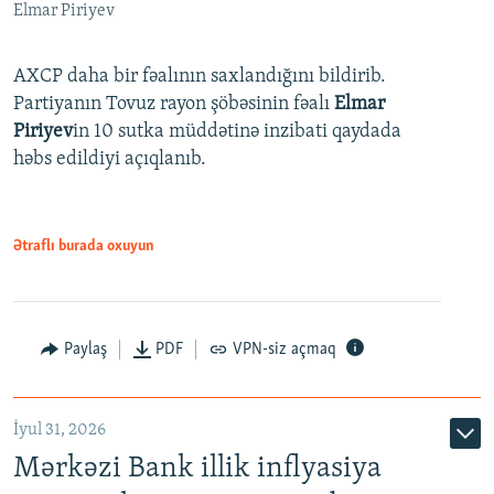
Elmar Piriyev
AXCP daha bir fəalının saxlandığını bildirib.
Partiyanın Tovuz rayon şöbəsinin fəalı
Elmar
Piriyev
in 10 sutka müddətinə inzibati qaydada
həbs edildiyi açıqlanıb.
Ətraflı burada oxuyun
Paylaş
PDF
VPN-siz açmaq
İyul 31, 2026
Mərkəzi Bank illik inflyasiya