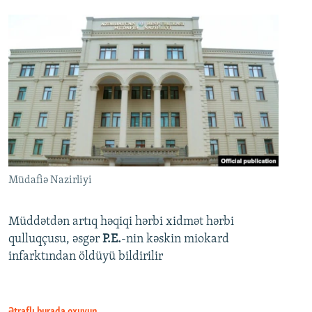
Müdafiə Nazirliyi
Müddətdən artıq həqiqi hərbi xidmət hərbi
qulluqçusu, əsgər
P.E.
-nin kəskin miokard
infarktından öldüyü bildirilir
Ətraflı burada oxuyun