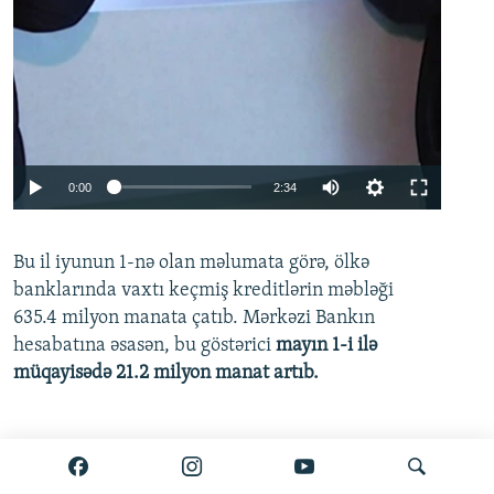
Auto
0:00
2:34
240p
Bu il iyunun 1-nə olan məlumata görə, ölkə
360p
banklarında vaxtı keçmiş kreditlərin məbləği
480p
635.4 milyon manata çatıb. Mərkəzi Bankın
720p
hesabatına əsasən, bu göstərici
mayın 1-i ilə
müqayisədə 21.2 milyon manat artıb.
1080p
Ətraflı burada oxuyun