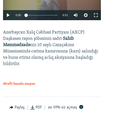
Auto
0:00
6:51
240p
Azərbaycan Xalq Cəbhəsi Partiyası (AXCP)
360p
Daşkəsən rayon şöbəsinin sədri
Sahib
480p
Auto
240p
360p
480p
Məmmədzadə
nin 10 saylı Cəzaçəkmə
720p
Müəssisəsində cərimə kamerasına (kars) salındığı
720p
1080p
və buna etiraz olaraq aclıq aksiyasına başladığı
1080p
bildirilir.
Ətraflı burada oxuyun
Paylaş
PDF
VPN-siz açmaq