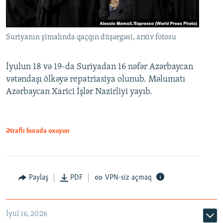
Suriyanın şimalında qaçqın düşərgəsi, arxiv fotosu
İyulun 18 və 19-da Suriyadan 16 nəfər Azərbaycan
vətəndaşı ölkəyə repatriasiya olunub. Məlumatı
Azərbaycan Xarici İşlər Nazirliyi yayıb.
Ətraflı burada oxuyun
Paylaş
PDF
VPN-siz açmaq
İyul 16, 2026