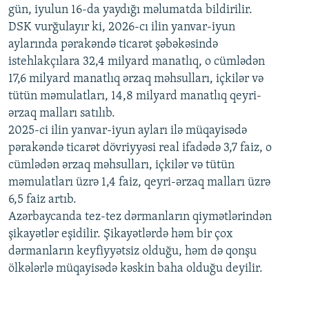
gün, iyulun 16-da yaydığı məlumatda bildirilir.
1080p
DSK vurğulayır ki, 2026-cı ilin yanvar-iyun
aylarında pərakəndə ticarət şəbəkəsində
istehlakçılara 32,4 milyard manatlıq, o cümlədən
17,6 milyard manatlıq ərzaq məhsulları, içkilər və
tütün məmulatları, 14,8 milyard manatlıq qeyri-
ərzaq malları satılıb.
2025-ci ilin yanvar-iyun ayları ilə müqayisədə
pərakəndə ticarət dövriyyəsi real ifadədə 3,7 faiz, o
cümlədən ərzaq məhsulları, içkilər və tütün
məmulatları üzrə 1,4 faiz, qeyri-ərzaq malları üzrə
6,5 faiz artıb.
Azərbaycanda tez-tez dərmanların qiymətlərindən
şikayətlər eşidilir. Şikayətlərdə həm bir çox
dərmanların keyfiyyətsiz olduğu, həm də qonşu
ölkələrlə müqayisədə kəskin baha olduğu deyilir.