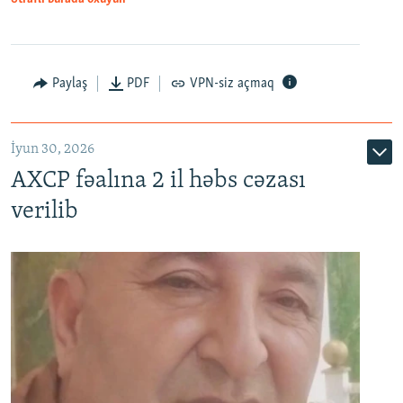
Paylaş
PDF
VPN-siz açmaq
İyun 30, 2026
AXCP fəalına 2 il həbs cəzası
verilib