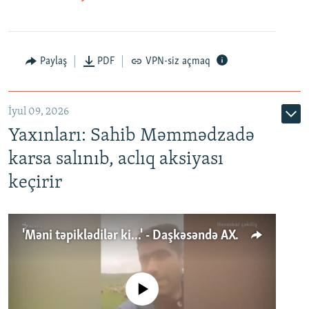
Paylaş
PDF
VPN-siz açmaq
İyul 09, 2026
Yaxınları: Sahib Məmmədzadə
karsa salınıb, aclıq aksiyası
keçirir
'Məni təpiklədilər ki...' - Daşkəsəndə AXCP fəalının yaxınları onun həbsinə etiraz edirlər
No media source currently available