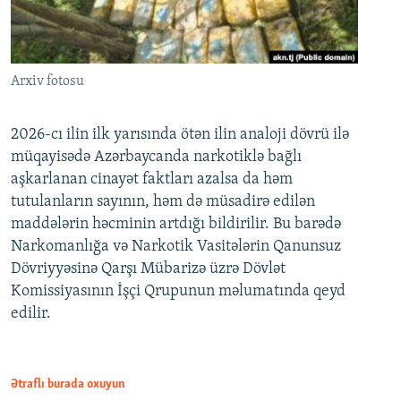
Arxiv fotosu
2026-cı ilin ilk yarısında ötən ilin analoji dövrü ilə
müqayisədə Azərbaycanda narkotiklə bağlı
aşkarlanan cinayət faktları azalsa da həm
tutulanların sayının, həm də müsadirə edilən
maddələrin həcminin artdığı bildirilir. Bu barədə
Narkomanlığa və Narkotik Vasitələrin Qanunsuz
Dövriyyəsinə Qarşı Mübarizə üzrə Dövlət
Komissiyasının İşçi Qrupunun məlumatında qeyd
edilir.
Ətraflı burada oxuyun