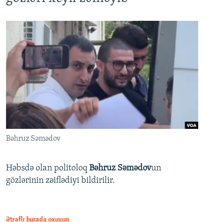
Bəhruz Səmədov
Həbsdə olan politoloq
Bəhruz Səmədov
un
gözlərinin zəiflədiyi bildirilir.
Ətraflı burada oxuyun