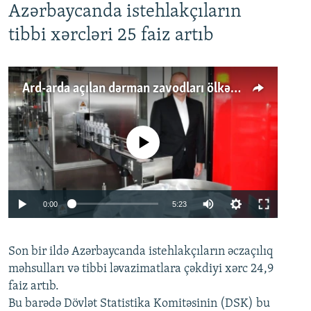
Azərbaycanda istehlakçıların
tibbi xərcləri 25 faiz artıb
Ard-arda açılan dərman zavodları ölkənin tələbatını ödəyirmi?
No media source currently available
Auto
0:00
5:23
240p
Son bir ildə Azərbaycanda istehlakçıların
360p
əczaçılıq
məhsulları və tibbi ləvazimatlara çəkdiyi xərc 24,9
480p
Auto
240p
360p
480p
faiz artıb.
720p
Bu barədə Dövlət Statistika Komitəsinin (DSK) bu
720p
1080p