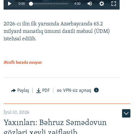
Auto
0:00
4:00
240p
2026-cı ilin ilk yarısında Azərbaycanda 65.2
360p
milyard manatlıq ümumi daxili məhsul (ÜDM)
480p
Auto
240p
360p
480p
istehsal edilib.
720p
720p
1080p
1080p
Ətraflı burada oxuyun
Paylaş
PDF
VPN-siz açmaq
İyul 10, 2026
Yaxınları: Bəhruz Səmədovun
gözləri xeyli zəifləyib