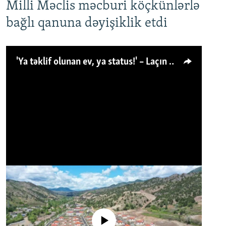
Milli Məclis məcburi köçkünlərlə
bağlı qanuna dəyişiklik etdi
'Ya təklif olunan ev, ya status!' – Laçın köçkünü: 'Laçından başqa heç hara!'
No media source currently available