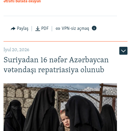
1080p
Ətraflı burada oxuyun
Paylaş
PDF
VPN-siz açmaq
İyul 20, 2026
Auto
240p
360p
480p
Suriyadan 16 nəfər Azərbaycan
720p
1080p
vətəndaşı repatriasiya olunub