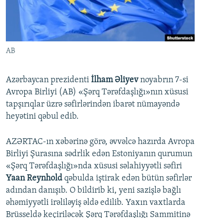
İNFOQRAFIKA
AZƏRBAYCAN ƏDƏBIYYATI KITABXANASI
MISSIYAMIZ
BIZI IZLƏ
KARIKATURA
İSLAM VƏ DEMOKRATIYA
PEŞƏ ETIKASI VƏ JURNALISTIKA STANDARTLARIMIZ
İZ - MƏDƏNIYYƏT PROQRAMI
MATERIALLARIMIZDAN ISTIFADƏ
AB
AZADLIQRADIOSU MOBIL TELEFONUNUZDA
RFE/RL-in bütün saytları
BIZIMLƏ ƏLAQƏ
Azərbaycan prezidenti
İlham Əliyev
noyabrın 7-si
Avropa Birliyi (AB) «Şərq Tərəfdaşlığı»nın xüsusi
XƏBƏR BÜLLETENLƏRIMIZ
tapşırıqlar üzrə səfirlərindən ibarət nümayəndə
heyətini qəbul edib.
AZƏRTAC-ın xəbərinə görə, əvvəlcə hazırda Avropa
Birliyi Şurasına sədrlik edən Estoniyanın qurumun
«Şərq Tərəfdaşlığı»nda xüsusi səlahiyyətli səfiri
Yaan Reynhold
qəbulda iştirak edən bütün səfirlər
adından danışıb. O bildirib ki, yeni sazişlə bağlı
əhəmiyyətli irəliləyiş əldə edilib. Yaxın vaxtlarda
Brüsseldə keçiriləcək Şərq Tərəfdaşlığı Sammitinə