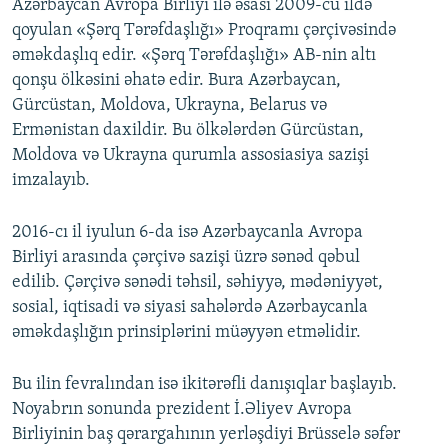
Azərbaycan Avropa Birliyi ilə əsası 2009-cu ildə
qoyulan «Şərq Tərəfdaşlığı» Proqramı çərçivəsində
əməkdaşlıq edir. «Şərq Tərəfdaşlığı» AB-nin altı
qonşu ölkəsini əhatə edir. Bura Azərbaycan,
Gürcüstan, Moldova, Ukrayna, Belarus və
Ermənistan daxildir. Bu ölkələrdən Gürcüstan,
Moldova və Ukrayna qurumla assosiasiya sazişi
imzalayıb.
2016-cı il iyulun 6-da isə Azərbaycanla Avropa
Birliyi arasında çərçivə sazişi üzrə sənəd qəbul
edilib. Çərçivə sənədi təhsil, səhiyyə, mədəniyyət,
sosial, iqtisadi və siyasi sahələrdə Azərbaycanla
əməkdaşlığın prinsiplərini müəyyən etməlidir.
Bu ilin fevralından isə ikitərəfli danışıqlar başlayıb.
Noyabrın sonunda prezident İ.Əliyev Avropa
Birliyinin baş qərargahının yerləşdiyi Brüsselə səfər