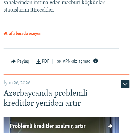
720p
sahələrindən imtina edən məcburi köçkünlər
statuslarını itirəcəklər.
1080p
Ətraflı burada oxuyun
Auto
240p
360p
480p
Paylaş
PDF
VPN-siz açmaq
720p
1080p
İyun 26, 2026
Azərbaycanda problemli
kreditlər yenidən artır
Problemli kreditlər azalmır, artır