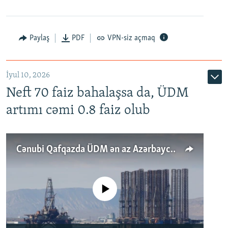
Paylaş
PDF
VPN-siz açmaq
İyul 10, 2026
Neft 70 faiz bahalaşsa da, ÜDM
artımı cəmi 0.8 faiz olub
Cənubi Qafqazda ÜDM ən az Azərbaycanda artır: Qonşuları niyə Bakını qabaqlaya bilir?
No media source currently available