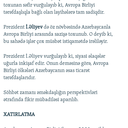
toxunan səfir vurğulayıb ki, Avropa Birliyi
tərəfdaşlıqla bağlı olan layihələrə tam sadiqdir.
Prezident
İ.Əliyev
də öz növbəsində Azərbaycanla
Avropa Birliyi arasında sazişə toxunub. O deyib ki,
bu sahədə işlər çox müsbət istiqamətdə irəliləyir.
Prezident İ.Əliyev vurğulayıb ki, siyasi əlaqələr
uğurla inkişaf edir. Onun deməsinə görə, Avropa
Birliyi ölkələri Azərbaycanın əsas ticarət
tərəfdaşlarıdır.
Söhbət zamanı əməkdaşlığın perspektivləri
ətrafında fikir mübadiləsi aparılıb.
XATIRLATMA