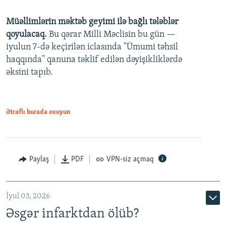
240p
Müəllimlərin məktəb geyimi ilə bağlı tələblər
360p
qoyulacaq.
Bu qərar Milli Məclisin bu gün —
480p
iyulun 7-də keçirilən iclasında "Ümumi təhsil
720p
haqqında" qanuna təklif edilən dəyişikliklərdə
əksini tapıb.
1080p
Ətraflı burada oxuyun
Auto
240p
360p
480p
Paylaş
PDF
VPN-siz açmaq
720p
1080p
İyul 03, 2026
Əsgər infarktdan ölüb?