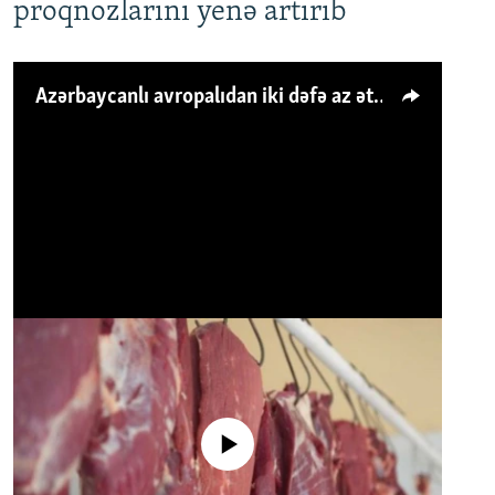
proqnozlarını yenə artırıb
Azərbaycanlı avropalıdan iki dəfə az ət yeyir, amma... 'Qiymət artımı qaçılmazdır'
No media source currently available