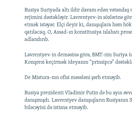
Rusiya Suriyada altı ildir davam edən vətəndaş
rejimini dəstəkləyir. Lavrentyev-in sözlərinə görə
etmək istəyər. Elçi deyir ki, danışıqlara həm h
qatılacaq. O, Assad-ın konstitusiya islahatı pro
adlandırıb.
Lavrentyev-in deməsinə görə, BMT-nin Suriya üzr
Konqresi keçirmək ideyasını “prinsipcə” dəstəkl
De Mistura-nın ofisi məsələni şərh etməyib.
Rusiya prezidenti Vladimir Putin də bu ayın əv
danışmışdı. Lavrentyev danışıqların Rusiyanın
biləcəyini də istisna etməyib.