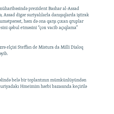
 müharibəsində prezident Bashar al-Assad
, Assad digər suriyalılarla danışıqlarda iştirak
ökumətpərəst, həm də ona qarşı çıxan qruplar
sesini qəbul etməsini “çox vacib açıqlama”
ə elçisi Steffan de Mistura da Milli Dialoq
əyib.
vəlində belə bir toplantının mümkünlüyündən
 Suriyadakı Hmeimim hərbi bazasında keçirilə