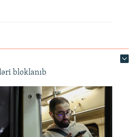
1080p
360p
480p
1080p
əri bloklanıb