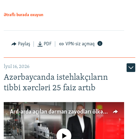
Ətraflı burada oxuyun
Paylaş
PDF
VPN-siz açmaq
İyul 16, 2026
Azərbaycanda istehlakçıların
tibbi xərcləri 25 faiz artıb
Ard-arda açılan dərman zavodları ölkənin tələbatını ödəyirmi?
No media source currently available