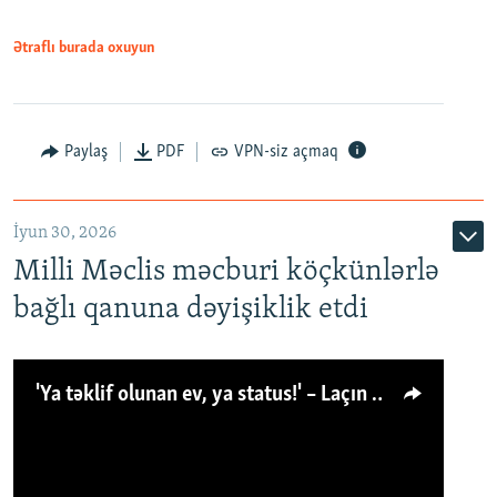
Ətraflı burada oxuyun
Paylaş
PDF
VPN-siz açmaq
İyun 30, 2026
Milli Məclis məcburi köçkünlərlə
bağlı qanuna dəyişiklik etdi
'Ya təklif olunan ev, ya status!' – Laçın köçkünü: 'Laçından başqa heç hara!'