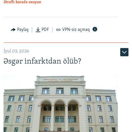
Ətraflı burada oxuyun
Auto
240p
360p
480p
Paylaş
PDF
VPN-siz açmaq
720p
1080p
İyul 03, 2026
Əsgər infarktdan ölüb?