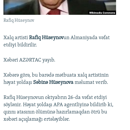
İNFOQRAFIKA
AZƏRBAYCAN ƏDƏBIYYATI KITABXANASI
MISSIYAMIZ
BIZI IZLƏ
KARIKATURA
İSLAM VƏ DEMOKRATIYA
PEŞƏ ETIKASI VƏ JURNALISTIKA STANDARTLARIMIZ
Rafiq Hüseynov
İZ - MƏDƏNIYYƏT PROQRAMI
MATERIALLARIMIZDAN ISTIFADƏ
AZADLIQRADIOSU MOBIL TELEFONUNUZDA
RFE/RL-in bütün saytları
Xalq artisti
Rafiq Hüseynov
un Almaniyada vəfat
etdiyi bildirilir.
BIZIMLƏ ƏLAQƏ
XƏBƏR BÜLLETENLƏRIMIZ
Xəbəri AZƏRTAC yayıb.
Xəbərə görə, bu barədə mətbuata xalq artistinin
həyat yoldaşı
Səbinə Hüseynova
məlumat verib.
Rafiq Hüseynovun oktyabrın 26-da vəfat etdiyi
söylənir. Həyat yoldaşı APA agentliyinə bildirib ki,
qızını atasının ölümünə hazırlamaqdan ötrü bu
xəbəri açıqlamağı ertələyiblər.