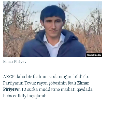
Elmar Piriyev
AXCP daha bir fəalının saxlandığını bildirib.
Partiyanın Tovuz rayon şöbəsinin fəalı
Elmar
Piriyev
in 10 sutka müddətinə inzibati qaydada
həbs edildiyi açıqlanıb.