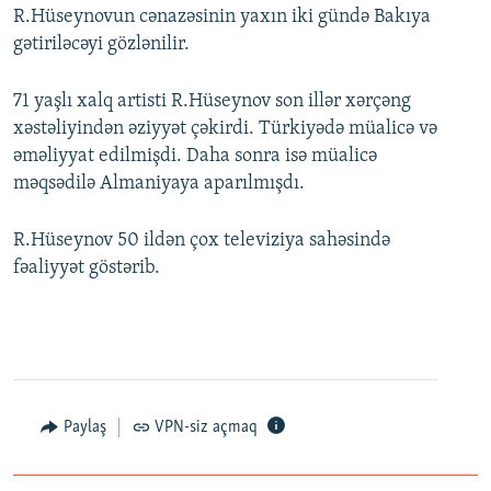
R.Hüseynovun cənazəsinin yaxın iki gündə Bakıya
gətiriləcəyi gözlənilir.
71 yaşlı xalq artisti R.Hüseynov son illər xərçəng
xəstəliyindən əziyyət çəkirdi. Türkiyədə müalicə və
əməliyyat edilmişdi. Daha sonra isə müalicə
məqsədilə Almaniyaya aparılmışdı.
R.Hüseynov 50 ildən çox televiziya sahəsində
fəaliyyət göstərib.
Paylaş
VPN-siz açmaq