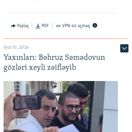
Paylaş
PDF
VPN-siz açmaq
İyul 10, 2026
Yaxınları: Bəhruz Səmədovun
gözləri xeyli zəifləyib