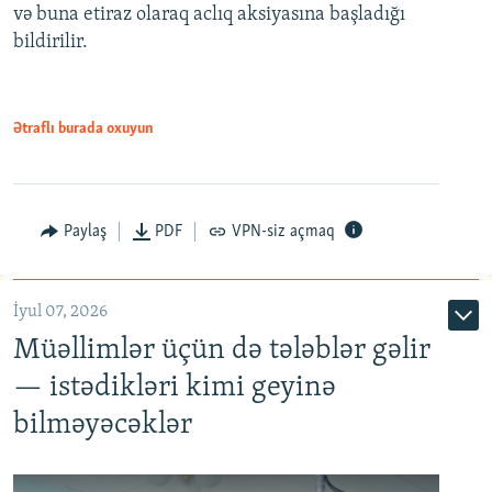
və buna etiraz olaraq aclıq aksiyasına başladığı
1080p
bildirilir.
Ətraflı burada oxuyun
Paylaş
PDF
VPN-siz açmaq
İyul 07, 2026
Müəllimlər üçün də tələblər gəlir
— istədikləri kimi geyinə
bilməyəcəklər