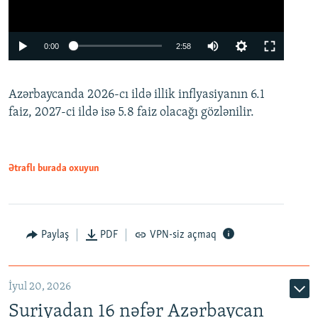
Auto
0:00
2:58
240p
Azərbaycanda 2026-cı ildə illik inflyasiyanın 6.1
360p
faiz, 2027-ci ildə isə 5.8 faiz olacağı gözlənilir.
480p
720p
1080p
Ətraflı burada oxuyun
Paylaş
PDF
VPN-siz açmaq
İyul 20, 2026
Auto
240p
360p
480p
Suriyadan 16 nəfər Azərbaycan