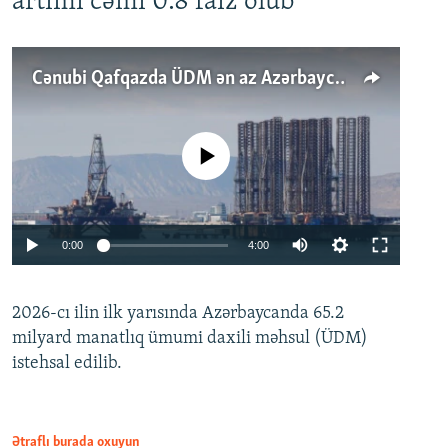
artımı cəmi 0.8 faiz olub
Cənubi Qafqazda ÜDM ən az Azərbaycanda artır: Qonşuları niyə Bakını qabaqlaya bilir?
No media source currently available
Auto
0:00
4:00
240p
2026-cı ilin ilk yarısında Azərbaycanda 65.2
360p
milyard manatlıq ümumi daxili məhsul (ÜDM)
480p
Auto
240p
360p
480p
istehsal edilib.
720p
720p
1080p
1080p
Ətraflı burada oxuyun