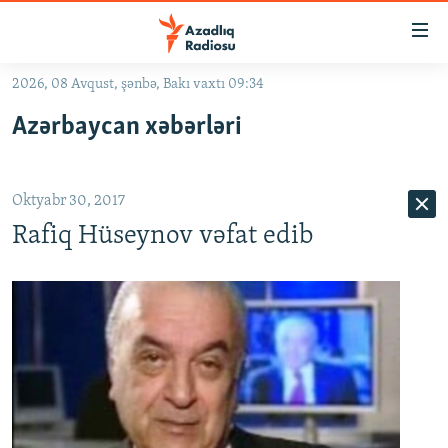
Keçid
linkləri
Əsas
2026, 08 Avqust, şənbə, Bakı vaxtı 09:34
məzmuna
GÜNDƏM
Azərbaycan xəbərləri
qayıt
#İZAHLA
Əsas
KORRUPSIOMETR
naviqasiyaya
Oktyabr 30, 2017
qayıt
#ƏSLINDƏ
Axtarışa
Rafiq Hüseynov vəfat edib
FƏRQƏ BAX
keç
QANUNI DOĞRU
ARAŞDIRMA
MULTIMEDIA
RADIO ARXIV
VIDEO
HAQQIMIZDA
FOTOQALEREYA
OXU ZALI