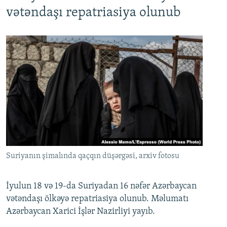
720p
1080p
vətəndaşı repatriasiya olunub
Suriyanın şimalında qaçqın düşərgəsi, arxiv fotosu
İyulun 18 və 19-da Suriyadan 16 nəfər Azərbaycan
vətəndaşı ölkəyə repatriasiya olunub. Məlumatı
Azərbaycan Xarici İşlər Nazirliyi yayıb.