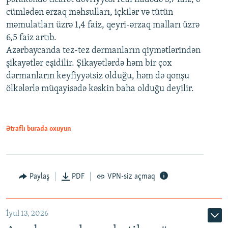
cümlədən ərzaq məhsulları, içkilər və tütün
məmulatları üzrə 1,4 faiz, qeyri-ərzaq malları üzrə
6,5 faiz artıb.
Azərbaycanda tez-tez dərmanların qiymətlərindən
şikayətlər eşidilir. Şikayətlərdə həm bir çox
dərmanların keyfiyyətsiz olduğu, həm də qonşu
ölkələrlə müqayisədə kəskin baha olduğu deyilir.
Ətraflı burada oxuyun
Paylaş
PDF
VPN-siz açmaq
İyul 13, 2026