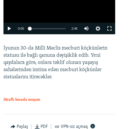
Auto
0:00
2:46
240p
İyunun 30-da Milli Məclis məcburi köçkünlərin
360p
statusu ilə bağlı qanuna dəyişiklik edib. Yeni
480p
qaydalara görə, onlara təklif olunan yaşayış
720p
sahələrindən imtina edən məcburi köçkünlər
statuslarını itirəcəklər.
1080p
Ətraflı burada oxuyun
Auto
240p
360p
480p
Paylaş
PDF
VPN-siz açmaq