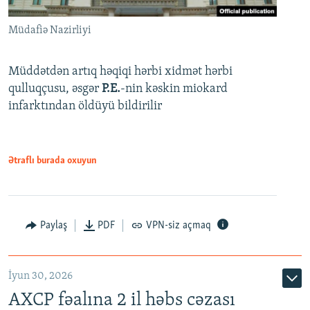
Müdafiə Nazirliyi
Müddətdən artıq həqiqi hərbi xidmət hərbi
qulluqçusu, əsgər
P.E.
-nin kəskin miokard
infarktından öldüyü bildirilir
Ətraflı burada oxuyun
Paylaş
PDF
VPN-siz açmaq
İyun 30, 2026
AXCP fəalına 2 il həbs cəzası