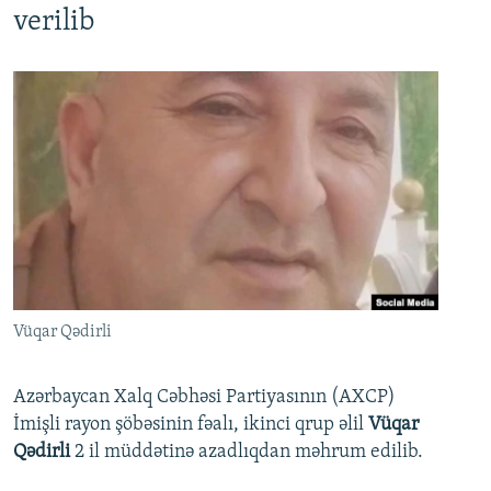
verilib
Vüqar Qədirli
Azərbaycan Xalq Cəbhəsi Partiyasının (AXCP)
İmişli rayon şöbəsinin fəalı, ikinci qrup əlil
Vüqar
Qədirli
2 il müddətinə azadlıqdan məhrum edilib.