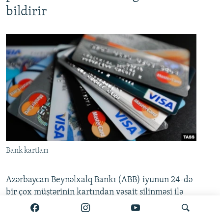
bildirir
Bank kartları
Azərbaycan Beynəlxalq Bankı (ABB) iyunun 24-də
bir çox müştərinin kartından vəsait silinməsi ilə
bağlı açıqlama yayıb. Məlumata görə, bəzi kart
hesablarında yaranmış müvəqqəti texniki problem