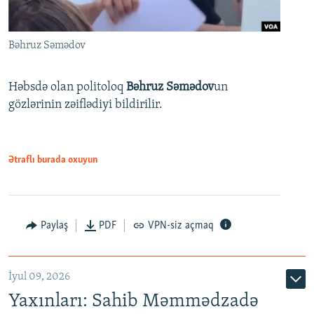
Bəhruz Səmədov
Həbsdə olan politoloq
Bəhruz Səmədov
un
gözlərinin zəiflədiyi bildirilir.
Ətraflı burada oxuyun
Paylaş
PDF
VPN-siz açmaq
İyul 09, 2026
Yaxınları: Sahib Məmmədzadə