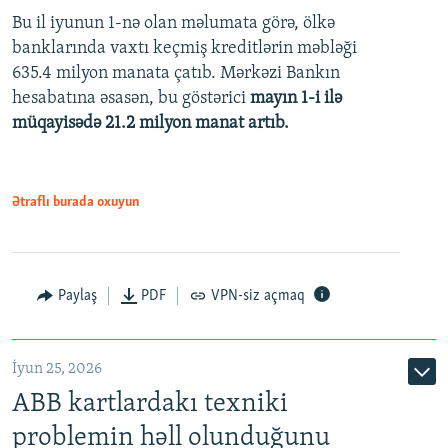
Bu il iyunun 1-nə olan məlumata görə, ölkə
360p
banklarında vaxtı keçmiş kreditlərin məbləği
480p
635.4 milyon manata çatıb. Mərkəzi Bankın
720p
hesabatına əsasən, bu göstərici
mayın 1-i ilə
müqayisədə 21.2 milyon manat artıb.
1080p
Ətraflı burada oxuyun
Auto
240p
360p
480p
Paylaş
PDF
VPN-siz açmaq
720p
1080p
İyun 25, 2026
ABB kartlardakı texniki
problemin həll olunduğunu