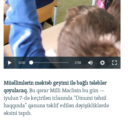
Auto
0:00
2:58
240p
Müəllimlərin məktəb geyimi ilə bağlı tələblər
360p
qoyulacaq.
Bu qərar Milli Məclisin bu gün —
480p
iyulun 7-də keçirilən iclasında "Ümumi təhsil
720p
haqqında" qanuna təklif edilən dəyişikliklərdə
əksini tapıb.
1080p