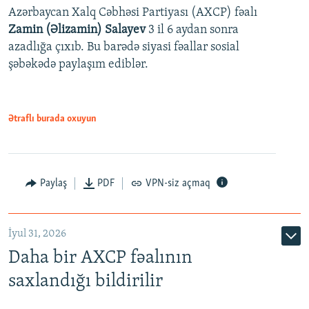
Azərbaycan Xalq Cəbhəsi Partiyası (AXCP) fəalı
Zamin (Əlizamin) Salayev
3 il 6 aydan sonra
azadlığa çıxıb. Bu barədə siyasi fəallar sosial
şəbəkədə paylaşım ediblər.
Ətraflı burada oxuyun
Paylaş
PDF
VPN-siz açmaq
İyul 31, 2026
Daha bir AXCP fəalının
saxlandığı bildirilir