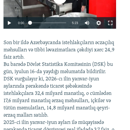
Auto
0:00
5:23
240p
Son bir ildə Azərbaycanda istehlakçıların
360p
əczaçılıq
məhsulları və tibbi ləvazimatlara çəkdiyi xərc 24,9
480p
Auto
240p
360p
480p
faiz artıb.
720p
Bu barədə Dövlət Statistika Komitəsinin (DSK) bu
720p
1080p
gün, iyulun 16-da yaydığı məlumatda bildirilir.
1080p
DSK vurğulayır ki, 2026-cı ilin yanvar-iyun
aylarında pərakəndə ticarət şəbəkəsində
istehlakçılara 32,4 milyard manatlıq, o cümlədən
17,6 milyard manatlıq ərzaq məhsulları, içkilər və
tütün məmulatları, 14,8 milyard manatlıq qeyri-
ərzaq malları satılıb.
2025-ci ilin yanvar-iyun ayları ilə müqayisədə
pərakəndə ticarət dövriyyəsi real ifadədə 3,7 faiz, o