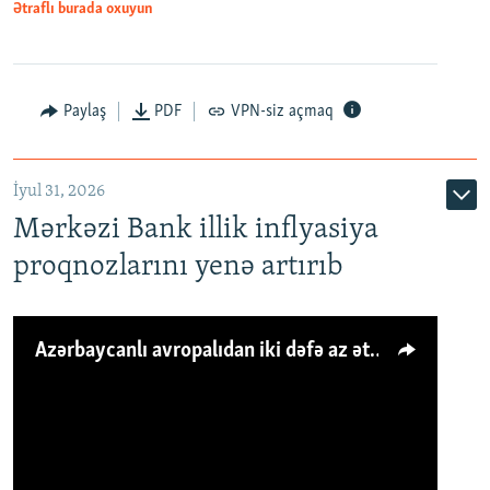
Ətraflı burada oxuyun
Paylaş
PDF
VPN-siz açmaq
İyul 31, 2026
Mərkəzi Bank illik inflyasiya
proqnozlarını yenə artırıb
Azərbaycanlı avropalıdan iki dəfə az ət yeyir, amma... 'Qiymət artımı qaçılmazdır'