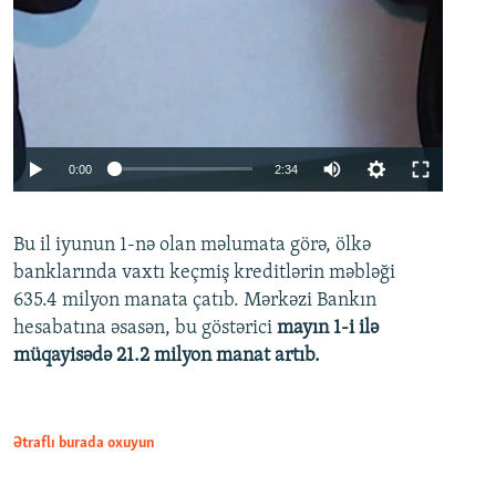
Auto
0:00
2:34
240p
Bu il iyunun 1-nə olan məlumata görə, ölkə
360p
banklarında vaxtı keçmiş kreditlərin məbləği
480p
635.4 milyon manata çatıb. Mərkəzi Bankın
720p
hesabatına əsasən, bu göstərici
mayın 1-i ilə
müqayisədə 21.2 milyon manat artıb.
1080p
Ətraflı burada oxuyun