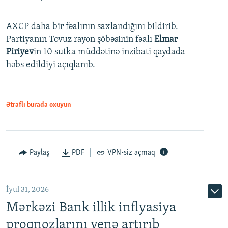
AXCP daha bir fəalının saxlandığını bildirib.
Partiyanın Tovuz rayon şöbəsinin fəalı
Elmar
Piriyev
in 10 sutka müddətinə inzibati qaydada
həbs edildiyi açıqlanıb.
Ətraflı burada oxuyun
Paylaş
PDF
VPN-siz açmaq
İyul 31, 2026
Mərkəzi Bank illik inflyasiya
proqnozlarını yenə artırıb