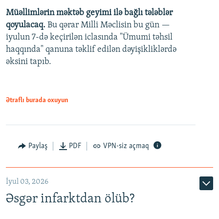
Müəllimlərin məktəb geyimi ilə bağlı tələblər
360p
qoyulacaq.
Bu qərar Milli Məclisin bu gün —
480p
iyulun 7-də keçirilən iclasında "Ümumi təhsil
720p
haqqında" qanuna təklif edilən dəyişikliklərdə
əksini tapıb.
1080p
Ətraflı burada oxuyun
Auto
240p
360p
480p
Paylaş
PDF
VPN-siz açmaq
720p
1080p
İyul 03, 2026
Əsgər infarktdan ölüb?