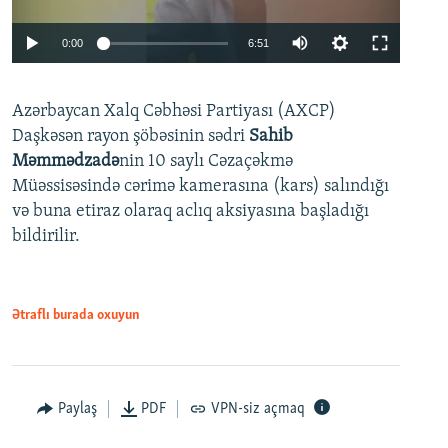
Auto
0:00
6:51
240p
Azərbaycan Xalq Cəbhəsi Partiyası (AXCP)
360p
Daşkəsən rayon şöbəsinin sədri
Sahib
480p
Auto
240p
360p
480p
Məmmədzadə
nin 10 saylı Cəzaçəkmə
720p
Müəssisəsində cərimə kamerasına (kars) salındığı
720p
1080p
və buna etiraz olaraq aclıq aksiyasına başladığı
1080p
bildirilir.
Ətraflı burada oxuyun
Paylaş
PDF
VPN-siz açmaq