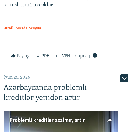
statuslarını itirəcəklər.
1080p
Ətraflı burada oxuyun
Auto
240p
360p
480p
Paylaş
PDF
VPN-siz açmaq
720p
1080p
İyun 26, 2026
Azərbaycanda problemli
kreditlər yenidən artır
Problemli kreditlər azalmır, artır