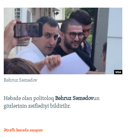
Bəhruz Səmədov
Həbsdə olan politoloq
Bəhruz Səmədov
un
gözlərinin zəiflədiyi bildirilir.
Ətraflı burada oxuyun