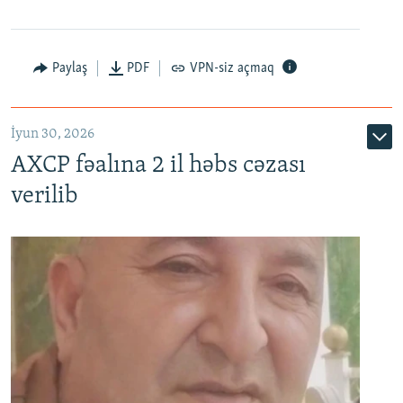
Paylaş
PDF
VPN-siz açmaq
İyun 30, 2026
AXCP fəalına 2 il həbs cəzası
verilib