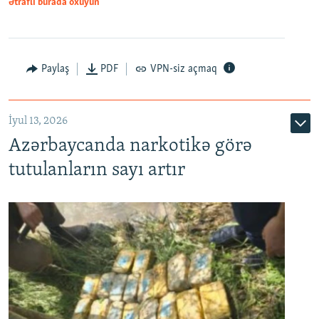
Ətraflı burada oxuyun
Paylaş
PDF
VPN-siz açmaq
İyul 13, 2026
Azərbaycanda narkotikə görə
tutulanların sayı artır