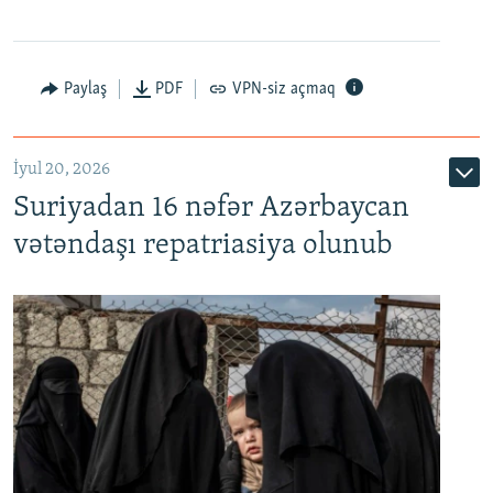
Paylaş
PDF
VPN-siz açmaq
İyul 20, 2026
Auto
240p
360p
480p
Suriyadan 16 nəfər Azərbaycan
720p
1080p
vətəndaşı repatriasiya olunub