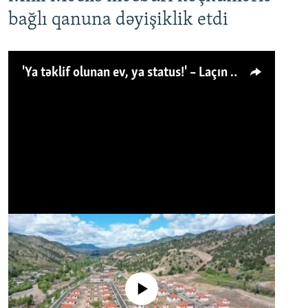
bağlı qanuna dəyişiklik etdi
'Ya təklif olunan ev, ya status!' – Laçın köçkünü: 'Laçından başqa heç hara!'
No media source currently available