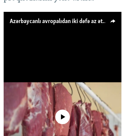
Azərbaycanlı avropalıdan iki dəfə az ət yeyir, amma... 'Qiymət artımı qaçılmazdır'
No media source currently available