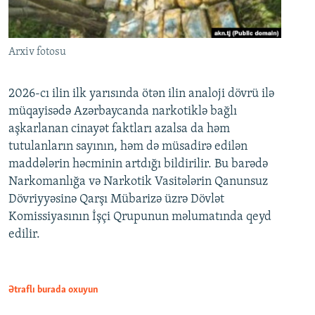
Arxiv fotosu
2026-cı ilin ilk yarısında ötən ilin analoji dövrü ilə
müqayisədə Azərbaycanda narkotiklə bağlı
aşkarlanan cinayət faktları azalsa da həm
tutulanların sayının, həm də müsadirə edilən
maddələrin həcminin artdığı bildirilir. Bu barədə
Narkomanlığa və Narkotik Vasitələrin Qanunsuz
Dövriyyəsinə Qarşı Mübarizə üzrə Dövlət
Komissiyasının İşçi Qrupunun məlumatında qeyd
edilir.
Ətraflı burada oxuyun