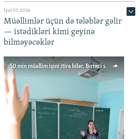
İyul 07, 2026
Müəllimlər üçün də tələblər gəlir
— istədikləri kimi geyinə
bilməyəcəklər
50 min müəllim işini itirə bilər. Birinci sinfə gedənlər azalır