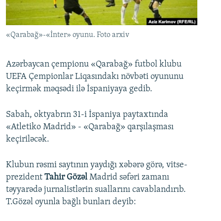
İNFOQRAFIKA
AZƏRBAYCAN ƏDƏBIYYATI KITABXANASI
MISSIYAMIZ
BIZI IZLƏ
KARIKATURA
İSLAM VƏ DEMOKRATIYA
PEŞƏ ETIKASI VƏ JURNALISTIKA STANDARTLARIMIZ
«Qarabağ»-«İnter» oyunu. Foto arxiv
İZ - MƏDƏNIYYƏT PROQRAMI
MATERIALLARIMIZDAN ISTIFADƏ
AZADLIQRADIOSU MOBIL TELEFONUNUZDA
RFE/RL-in bütün saytları
Azərbaycan çempionu «Qarabağ» futbol klubu
UEFA Çempionlar Liqasındakı növbəti oyununu
BIZIMLƏ ƏLAQƏ
keçirmək məqsədi ilə İspaniyaya gedib.
XƏBƏR BÜLLETENLƏRIMIZ
Sabah, oktyabrın 31-i İspaniya paytaxtında
«Atletiko Madrid» - «Qarabağ» qarşılaşması
keçiriləcək.
Klubun rəsmi saytının yaydığı xəbərə görə, vitse-
prezident
Tahir Gözəl
Madrid səfəri zamanı
təyyarədə jurnalistlərin suallarını cavablandırıb.
T.Gözəl oyunla bağlı bunları deyib: