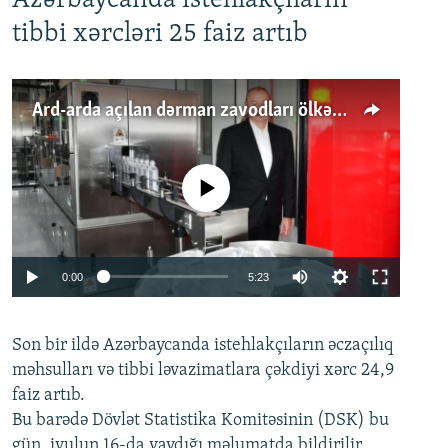
Azərbaycanda istehlakçıların
tibbi xərcləri 25 faiz artıb
Ard-arda açılan dərman zavodları ölkənin tələbatını ödəyirmi?
No media source currently available
Auto
0:00
5:23
240p
Son bir ildə Azərbaycanda istehlakçıların
360p
əczaçılıq
məhsulları və tibbi ləvazimatlara çəkdiyi xərc 24,9
480p
Auto
240p
360p
480p
faiz artıb.
720p
Bu barədə Dövlət Statistika Komitəsinin (DSK) bu
720p
1080p
gün, iyulun 16-da yaydığı məlumatda bildirilir.
1080p