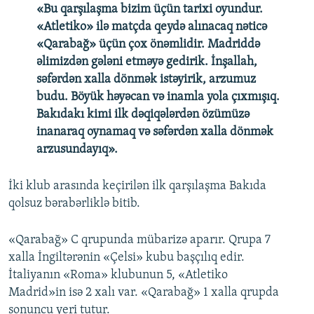
«Bu qarşılaşma bizim üçün tarixi oyundur.
«Atletiko» ilə matçda qeydə alınacaq nəticə
«Qarabağ» üçün çox önəmlidir. Madriddə
əlimizdən gələni etməyə gedirik. İnşallah,
səfərdən xalla dönmək istəyirik, arzumuz
budu. Böyük həyəcan və inamla yola çıxmışıq.
Bakıdakı kimi ilk dəqiqələrdən özümüzə
inanaraq oynamaq və səfərdən xalla dönmək
arzusundayıq».
İki klub arasında keçirilən ilk qarşılaşma Bakıda
qolsuz bərabərliklə bitib.
«Qarabağ» C qrupunda mübarizə aparır. Qrupa 7
xalla İngiltərənin «Çelsi» kubu başçılıq edir.
İtaliyanın «Roma» klubunun 5, «Atletiko
Madrid»in isə 2 xalı var. «Qarabağ» 1 xalla qrupda
sonuncu yeri tutur.