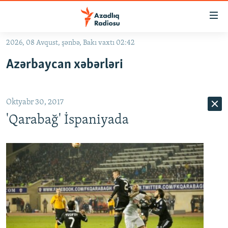
Keçid
linkləri
Əsas
2026, 08 Avqust, şənbə, Bakı vaxtı 02:42
məzmuna
GÜNDƏM
Azərbaycan xəbərləri
qayıt
#İZAHLA
Əsas
KORRUPSIOMETR
naviqasiyaya
Oktyabr 30, 2017
qayıt
#ƏSLINDƏ
Axtarışa
'Qarabağ' İspaniyada
FƏRQƏ BAX
keç
QANUNI DOĞRU
ARAŞDIRMA
MULTIMEDIA
RADIO ARXIV
VIDEO
HAQQIMIZDA
FOTOQALEREYA
OXU ZALI