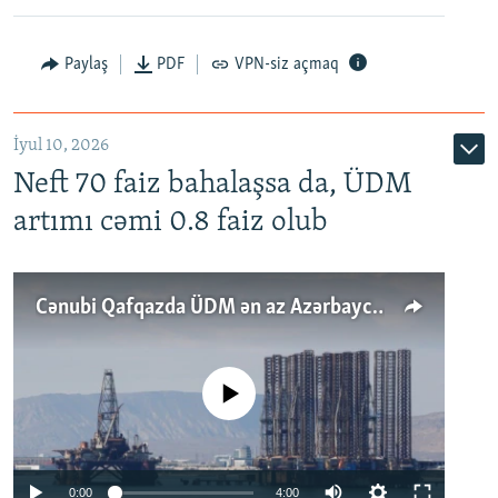
Paylaş
PDF
VPN-siz açmaq
İyul 10, 2026
Neft 70 faiz bahalaşsa da, ÜDM
artımı cəmi 0.8 faiz olub
Cənubi Qafqazda ÜDM ən az Azərbaycanda artır: Qonşuları niyə Bakını qabaqlaya bilir?
No media source currently available
Auto
0:00
4:00