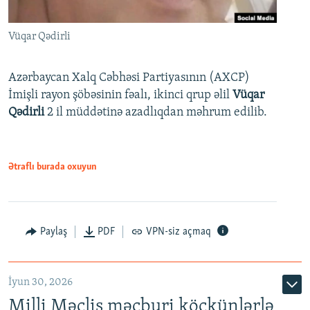
Vüqar Qədirli
Azərbaycan Xalq Cəbhəsi Partiyasının (AXCP)
İmişli rayon şöbəsinin fəalı, ikinci qrup əlil
Vüqar
Qədirli
2 il müddətinə azadlıqdan məhrum edilib.
Ətraflı burada oxuyun
Paylaş
PDF
VPN-siz açmaq
İyun 30, 2026
Milli Məclis məcburi köçkünlərlə