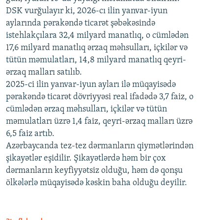
DSK vurğulayır ki, 2026-cı ilin yanvar-iyun
aylarında pərakəndə ticarət şəbəkəsində
istehlakçılara 32,4 milyard manatlıq, o cümlədən
17,6 milyard manatlıq ərzaq məhsulları, içkilər və
tütün məmulatları, 14,8 milyard manatlıq qeyri-
ərzaq malları satılıb.
2025-ci ilin yanvar-iyun ayları ilə müqayisədə
pərakəndə ticarət dövriyyəsi real ifadədə 3,7 faiz, o
cümlədən ərzaq məhsulları, içkilər və tütün
məmulatları üzrə 1,4 faiz, qeyri-ərzaq malları üzrə
6,5 faiz artıb.
Azərbaycanda tez-tez dərmanların qiymətlərindən
şikayətlər eşidilir. Şikayətlərdə həm bir çox
dərmanların keyfiyyətsiz olduğu, həm də qonşu
ölkələrlə müqayisədə kəskin baha olduğu deyilir.