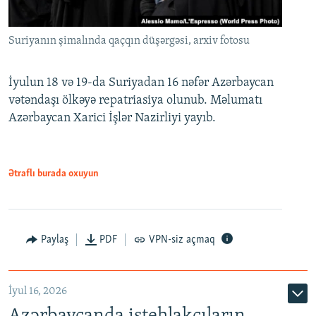
Suriyanın şimalında qaçqın düşərgəsi, arxiv fotosu
İyulun 18 və 19-da Suriyadan 16 nəfər Azərbaycan
vətəndaşı ölkəyə repatriasiya olunub. Məlumatı
Azərbaycan Xarici İşlər Nazirliyi yayıb.
Ətraflı burada oxuyun
Paylaş
PDF
VPN-siz açmaq
İyul 16, 2026