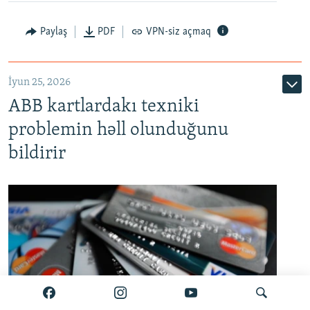
Auto
240p
360p
480p
Paylaş
PDF
VPN-siz açmaq
720p
1080p
İyun 25, 2026
ABB kartlardakı texniki
problemin həll olunduğunu
bildirir