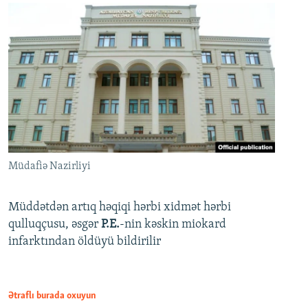
Müdafiə Nazirliyi
Müddətdən artıq həqiqi hərbi xidmət hərbi
qulluqçusu, əsgər
P.E.
-nin kəskin miokard
infarktından öldüyü bildirilir
Ətraflı burada oxuyun