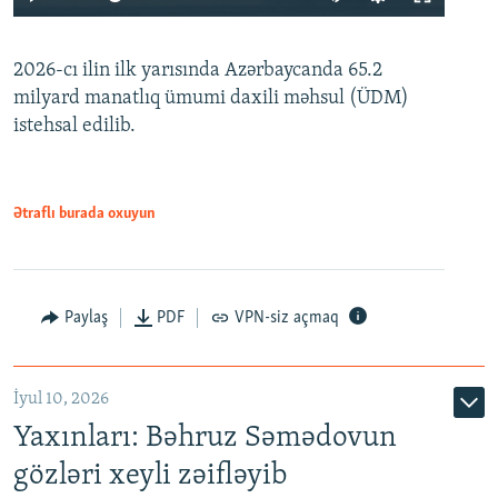
240p
2026-cı ilin ilk yarısında Azərbaycanda 65.2
360p
milyard manatlıq ümumi daxili məhsul (ÜDM)
480p
Auto
240p
360p
480p
istehsal edilib.
720p
720p
1080p
1080p
Ətraflı burada oxuyun
Paylaş
PDF
VPN-siz açmaq
İyul 10, 2026
Yaxınları: Bəhruz Səmədovun
gözləri xeyli zəifləyib