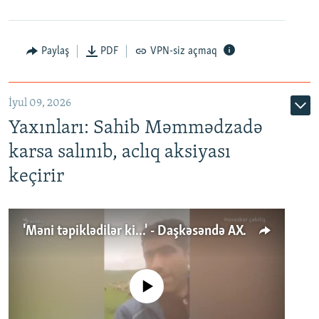
Paylaş
PDF
VPN-siz açmaq
İyul 09, 2026
Yaxınları: Sahib Məmmədzadə
karsa salınıb, aclıq aksiyası
keçirir
'Məni təpiklədilər ki...' - Daşkəsəndə AXCP fəalının yaxınları onun həbsinə etiraz edirlər
No media source currently available