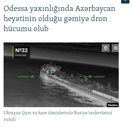
Odessa yaxınlığında Azərbaycan
heyətinin olduğu gəmiyə dron
hücumu olub
Ukrayna Qara və Azov dənizlərində Rusiya tankerlərini
vurub