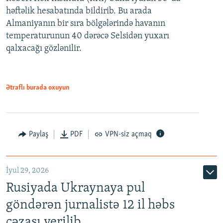
həftəlik hesabatında bildirib. Bu arada
Almaniyanın bir sıra bölgələrində havanın
temperaturunun 40 dərəcə Selsidən yuxarı
qalxacağı gözlənilir.
Ətraflı burada oxuyun
Paylaş
PDF
VPN-siz açmaq
İyul 29, 2026
Rusiyada Ukraynaya pul
göndərən jurnalistə 12 il həbs
cəzası verilib