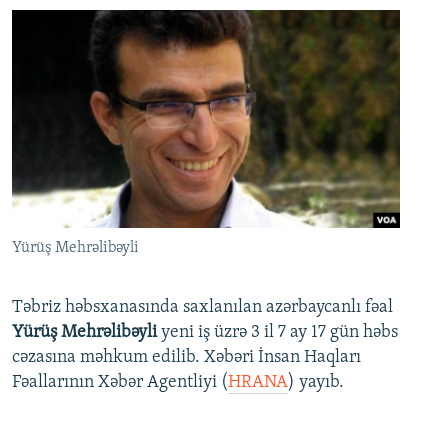
Yürüş Mehrəlibəyli
Təbriz həbsxanasında saxlanılan azərbaycanlı fəal
Yürüş Mehrəlibəyli
yeni iş üzrə 3 il 7 ay 17 gün həbs
cəzasına məhkum edilib. Xəbəri İnsan Haqları
Fəallarının Xəbər Agentliyi (
HRANA
) yayıb.