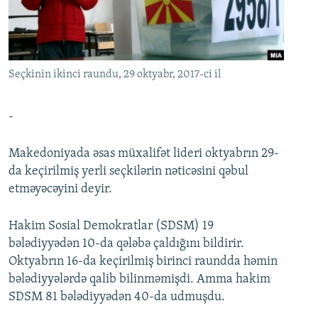
İNFOQRAFIKA
AZƏRBAYCAN ƏDƏBIYYATI KITABXANASI
MISSIYAMIZ
BIZI IZLƏ
KARIKATURA
İSLAM VƏ DEMOKRATIYA
PEŞƏ ETIKASI VƏ JURNALISTIKA STANDARTLARIMIZ
İZ - MƏDƏNIYYƏT PROQRAMI
MATERIALLARIMIZDAN ISTIFADƏ
Seçkinin ikinci raundu, 29 oktyabr, 2017-ci il
AZADLIQRADIOSU MOBIL TELEFONUNUZDA
RFE/RL-in bütün saytları
BIZIMLƏ ƏLAQƏ
-
XƏBƏR BÜLLETENLƏRIMIZ
Makedoniyada əsas müxalifət lideri oktyabrın 29-
da keçirilmiş yerli seçkilərin nəticəsini qəbul
etməyəcəyini deyir.
Hakim Sosial Demokratlar (SDSM) 19
bələdiyyədən 10-da qələbə çaldığını bildirir.
Oktyabrın 16-da keçirilmiş birinci raundda həmin
bələdiyyələrdə qalib bilinməmişdi. Amma hakim
SDSM 81 bələdiyyədən 40-da udmuşdu.