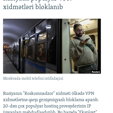
xidmətləri bloklanıb
Moskvada mobil telefon istifadəçisi
Rusiyanın "Roskomnadzor" xidməti ölkədə VPN
xidmətlərinə qarşı genişmiqyaslı bloklama aparıb.
20-dən çox populyar hostinq provayderinin IP
ünvanları məhdudlaşdırılıb. Bu barədə "Eksployt"