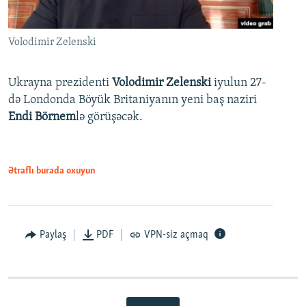
Volodimir Zelenski
Ukrayna prezidenti
Volodimir Zelenski
iyulun 27-
də Londonda Böyük Britaniyanın yeni baş naziri
Endi Börnem
lə görüşəcək.
Ətraflı burada oxuyun
Paylaş
PDF
VPN-siz açmaq