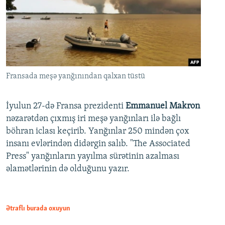
Fransada meşə yanğınından qalxan tüstü
İyulun 27-də Fransa prezidenti
Emmanuel Makron
nəzarətdən çıxmış iri meşə yanğınları ilə bağlı
böhran iclası keçirib. Yanğınlar 250 mindən çox
insanı evlərindən didərgin salıb. "The Associated
Press" yanğınların yayılma sürətinin azalması
əlamətlərinin də olduğunu yazır.
Ətraflı burada oxuyun