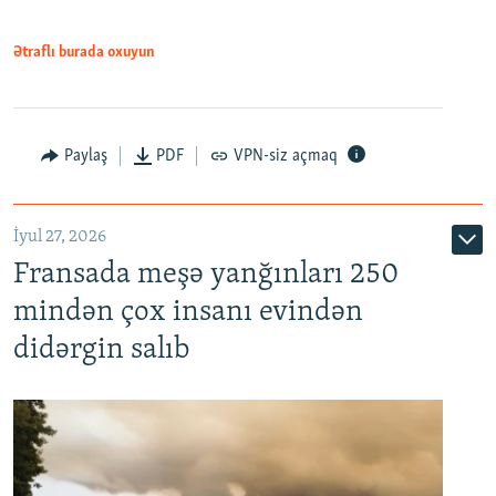
Ətraflı burada oxuyun
Paylaş
PDF
VPN-siz açmaq
İyul 27, 2026
Fransada meşə yanğınları 250
mindən çox insanı evindən
didərgin salıb