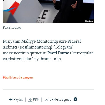
Pavel Durov
Rusiyanın Maliyyə Monitorinqi üzrə Federal
Xidməti (Rosfinmonitorinq) "Telegram"
messencerinin qurucusu
Pavel Durov
u "terrorçular
və ekstremistlər" siyahısına salıb.
Ətraflı burada oxuyun
Paylaş
PDF
VPN-siz açmaq