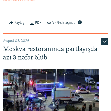
Paylaş
PDF
VPN-siz açmaq
Avqust 03, 2026
Moskva restoranında partlayışda
azı 3 nəfər ölüb