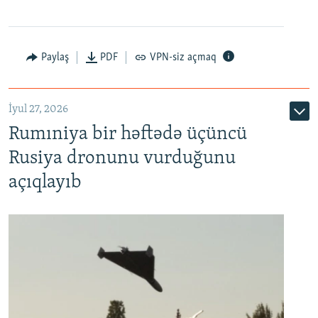
Paylaş
PDF
VPN-siz açmaq
İyul 27, 2026
Rumıniya bir həftədə üçüncü
Rusiya dronunu vurduğunu
açıqlayıb