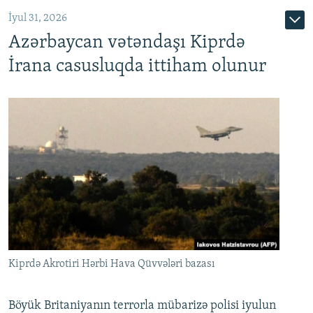
İyul 31, 2026
Azərbaycan vətəndaşı Kiprdə
İrana casusluqda ittiham olunur
Kiprdə Akrotiri Hərbi Hava Qüvvələri bazası
Böyük Britaniyanın terrorla mübarizə polisi iyulun