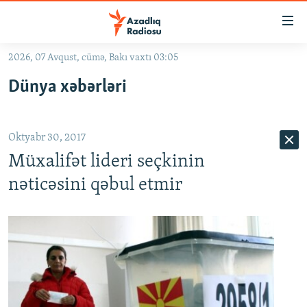
Keçid
linkləri
Əsas
2026, 07 Avqust, cümə, Bakı vaxtı 03:05
məzmuna
GÜNDƏM
Dünya xəbərləri
qayıt
#İZAHLA
Əsas
KORRUPSIOMETR
naviqasiyaya
Oktyabr 30, 2017
qayıt
#ƏSLINDƏ
Axtarışa
Müxalifət lideri seçkinin
FƏRQƏ BAX
keç
nəticəsini qəbul etmir
QANUNI DOĞRU
ARAŞDIRMA
MULTIMEDIA
RADIO ARXIV
VIDEO
HAQQIMIZDA
FOTOQALEREYA
OXU ZALI