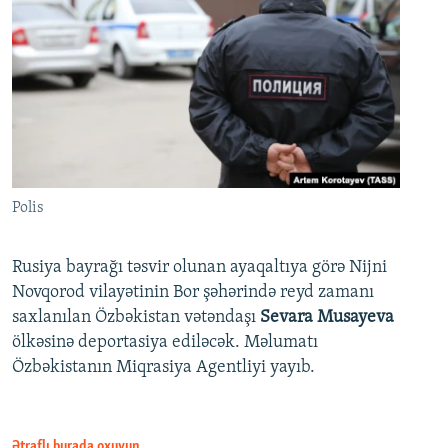
Polis
Rusiya bayrağı təsvir olunan ayaqaltıya görə Nijni
Novqorod vilayətinin Bor şəhərində reyd zamanı
saxlanılan Özbəkistan vətəndaşı
Sevara Musayeva
ölkəsinə deportasiya ediləcək. Məlumatı
Özbəkistanın Miqrasiya Agentliyi yayıb.
Ətraflı burada oxuyun