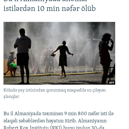
istilərdən 10 min nəfər ölüb
Kölndə yay istisindən qorunmaq məqsədilə su çiləyən
şlanqlar
Bu il Almaniyada təxminən 9 min 800 nəfər isti ilə
əlaqəli səbəblərdən həyatını itirib. Almaniyanın
Robert Kox İnstitutu (RKI) bunu iyulun 30-da