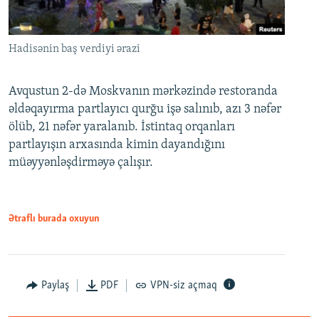
Hadisənin baş verdiyi ərazi
Avqustun 2-də Moskvanın mərkəzində restoranda
əldəqayırma partlayıcı qurğu işə salınıb, azı 3 nəfər
ölüb, 21 nəfər yaralanıb. İstintaq orqanları
partlayışın arxasında kimin dayandığını
müəyyənləşdirməyə çalışır.
Ətraflı burada oxuyun
Paylaş
PDF
VPN-siz açmaq