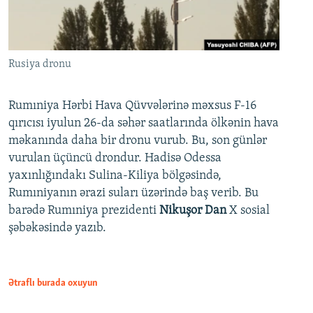
Rusiya dronu
Rumıniya Hərbi Hava Qüvvələrinə məxsus F-16
qırıcısı iyulun 26-da səhər saatlarında ölkənin hava
məkanında daha bir dronu vurub. Bu, son günlər
vurulan üçüncü drondur. Hadisə Odessa
yaxınlığındakı Sulina-Kiliya bölgəsində,
Rumıniyanın ərazi suları üzərində baş verib. Bu
barədə Rumıniya prezidenti
Nikuşor Dan
X sosial
şəbəkəsində yazıb.
Ətraflı burada oxuyun