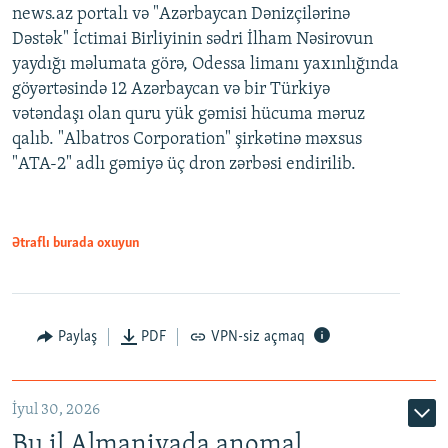
news.az portalı və "Azərbaycan Dənizçilərinə
Dəstək" İctimai Birliyinin sədri İlham Nəsirovun
yaydığı məlumata görə, Odessa limanı yaxınlığında
göyərtəsində 12 Azərbaycan və bir Türkiyə
vətəndaşı olan quru yük gəmisi hücuma məruz
qalıb. "Albatros Corporation" şirkətinə məxsus
"ATA-2" adlı gəmiyə üç dron zərbəsi endirilib.
Ətraflı burada oxuyun
Paylaş
PDF
VPN-siz açmaq
İyul 30, 2026
Bu il Almaniyada anomal