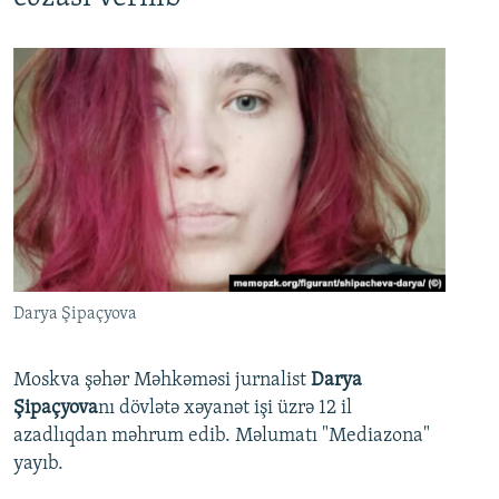
Darya Şipaçyova
Moskva şəhər Məhkəməsi jurnalist
Darya
Şipaçyova
nı dövlətə xəyanət işi üzrə 12 il
azadlıqdan məhrum edib. Məlumatı "Mediazona"
yayıb.