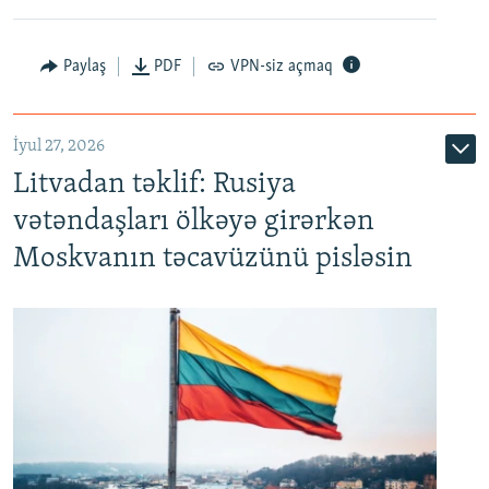
Paylaş
PDF
VPN-siz açmaq
İyul 27, 2026
Litvadan təklif: Rusiya
vətəndaşları ölkəyə girərkən
Moskvanın təcavüzünü pisləsin