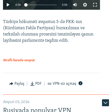
Auto
0:00
5:56
240p
Türkiyə hökuməti avqustun 5-də PKK-nın
360p
(Kürdüstan Fəhlə Partiyası) buraxılması və
480p
Auto
240p
360p
480p
tərksilah olunması prosesini tənzimləyən qanun
720p
layihəsini parlamentə təqdim edib.
720p
1080p
1080p
Ətraflı burada oxuyun
Paylaş
PDF
VPN-siz açmaq
Avqust 05, 2026
Rusiyada populyar VPN