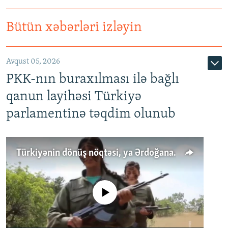
Bütün xəbərləri izləyin
Avqust 05, 2026
PKK-nın buraxılması ilə bağlı
qanun layihəsi Türkiyə
parlamentinə təqdim olunub
Türkiyənin dönüş nöqtəsi, ya Ərdoğana üçüncü şans: PKK ilə qəfil barışıq nə deməkdir?
No media source currently available