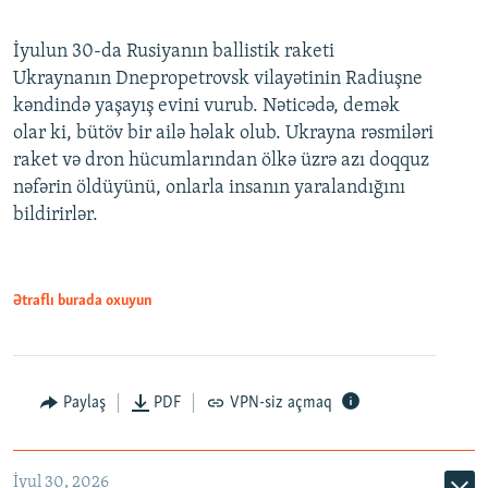
İyulun 30-da Rusiyanın ballistik raketi
Ukraynanın Dnepropetrovsk vilayətinin Radiuşne
kəndində yaşayış evini vurub. Nəticədə, demək
olar ki, bütöv bir ailə həlak olub. Ukrayna rəsmiləri
raket və dron hücumlarından ölkə üzrə azı doqquz
nəfərin öldüyünü, onlarla insanın yaralandığını
bildirirlər.
Ətraflı burada oxuyun
Paylaş
PDF
VPN-siz açmaq
İyul 30, 2026