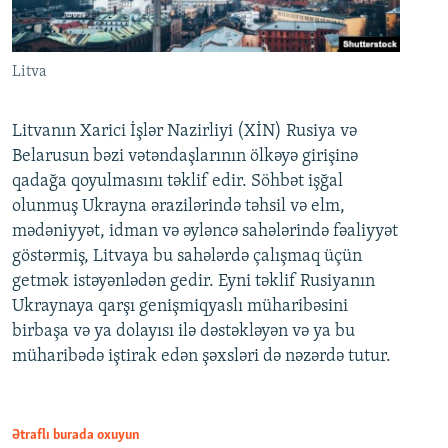
Litva
Litvanın Xarici İşlər Nazirliyi (XİN) Rusiya və
Belarusun bəzi vətəndaşlarının ölkəyə girişinə
qadağa qoyulmasını təklif edir. Söhbət işğal
olunmuş Ukrayna ərazilərində təhsil və elm,
mədəniyyət, idman və əyləncə sahələrində fəaliyyət
göstərmiş, Litvaya bu sahələrdə çalışmaq üçün
getmək istəyənlədən gedir. Eyni təklif Rusiyanın
Ukraynaya qarşı genişmiqyaslı müharibəsini
birbaşa və ya dolayısı ilə dəstəkləyən və ya bu
müharibədə iştirak edən şəxsləri də nəzərdə tutur.
Ətraflı burada oxuyun