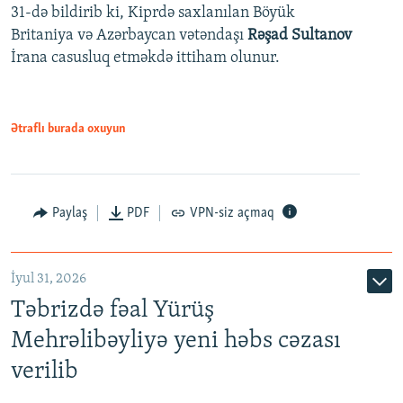
31-də bildirib ki, Kiprdə saxlanılan Böyük
Britaniya və Azərbaycan vətəndaşı
Rəşad Sultanov
İrana casusluq etməkdə ittiham olunur.
Ətraflı burada oxuyun
Paylaş
PDF
VPN-siz açmaq
İyul 31, 2026
Təbrizdə fəal Yürüş
Mehrəlibəyliyə yeni həbs cəzası
verilib