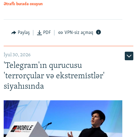
Ətraflı burada oxuyun
Paylaş
PDF
VPN-siz açmaq
İyul 30, 2026
'Telegram'ın qurucusu
'terrorçular və ekstremistlər'
siyahısında