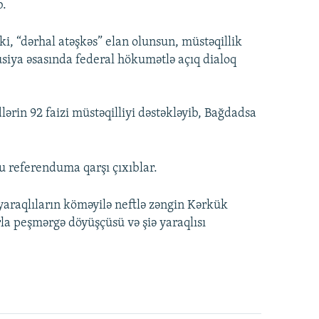
b.
ki, “dərhal atəşkəs” elan olunsun, müstəqillik
usiya əsasında federal hökumətlə açıq dialoq
rin 92 faizi müstəqilliyi dəstəkləyib, Bağdadsa
u referenduma qarşı çıxıblar.
 yaraqlıların köməyilə neftlə zəngin Kərkük
rla peşmərgə döyüşçüsü və şiə yaraqlısı