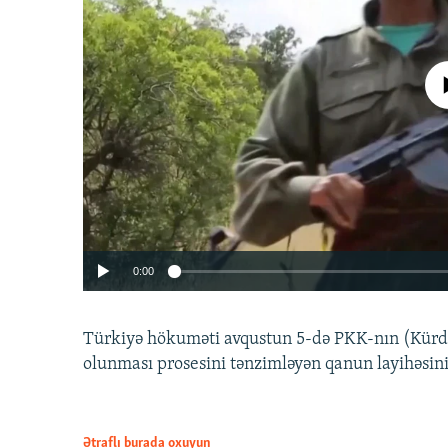
No media source 
0:00
Türkiyə hökuməti avqustun 5-də PKK-nın (Kürdüs
olunması prosesini tənzimləyən qanun layihəsin
Ətraflı burada oxuyun