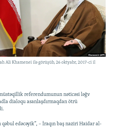
ah Ali Khamenei ilə görüşüb, 26 oktyabr, 2017-ci il
n müstəqillik referendumunun nəticəsi ləğv
adla dialoqu asanlaşdırmaqdan ötrü
i.
 qəbul edəcəyik”, – İraqın baş naziri Haidar al-