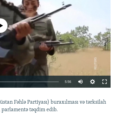
currently available
Auto
5:56
240p
EMBED
PAYLAŞ
tan Fəhlə Partiyası) buraxılması və tərksilah
360p
i parlamentə təqdim edib.
480p
720p
1080p