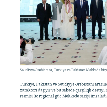
Səudiyyə Ərəbistanı, Türkiyə və Pakistan Məkkədə birg
Türkiyə, Pakistan və Səudiyyə Ərəbistanı arası
xarakteri daşıyır və bu sahədə qarşılıqlı dəstəy
rəsmisi üç regional güc Məkkədə sazişi imzaladı