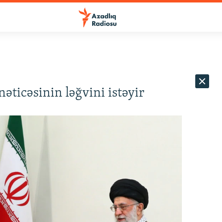
icəsinin ləğvini istəyir