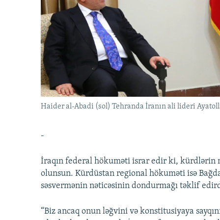
İNFOQRAFIKA
AZƏRBAYCAN ƏDƏBIYYATI KITABXANASI
MISSIYAMIZ
KARIKATURA
İSLAM VƏ DEMOKRATIYA
PEŞƏ ETIKASI VƏ JURNALISTIKA
STANDARTLARIMIZ
İZ - MƏDƏNIYYƏT PROQRAMI
MATERIALLARIMIZDAN ISTIFADƏ
AZADLIQRADIOSU MOBIL TELEFONUNUZDA
BIZIMLƏ ƏLAQƏ
XƏBƏR BÜLLETENLƏRIMIZ
Haider al-Abadi (sol) Tehranda İranın ali lideri Ayatoll
-
İraqın federal hökuməti israr edir ki, kürdləri
olunsun. Kürdüstan regional hökuməti isə Bağd
səsvermənin nəticəsinin dondurmağı təklif edird
“Biz ancaq onun ləğvini və konstitusiyaya sayqını