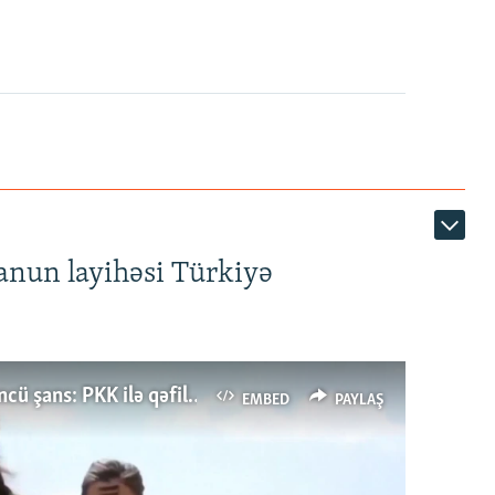
anun layihəsi Türkiyə
Türkiyənin dönüş nöqtəsi, ya Ərdoğana üçüncü şans: PKK ilə qəfil barışıq nə deməkdir?
EMBED
PAYLAŞ