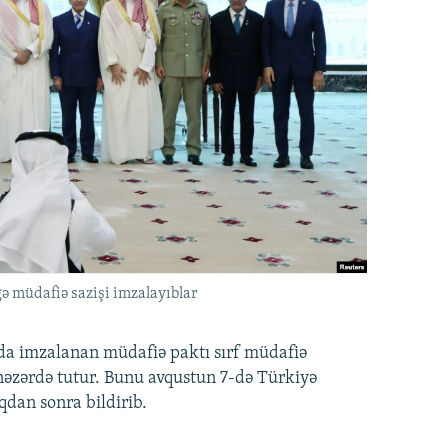
ə müdafiə sazişi imzalayıblar
nda imzalanan müdafiə paktı sırf müdafiə
i nəzərdə tutur. Bunu avqustun 7-də Türkiyə
qdan sonra bildirib.