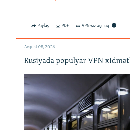
Auto
240p
720p
Paylaş
PDF
VPN-siz açmaq
Avqust 05, 2026
Rusiyada populyar VPN xidmətl