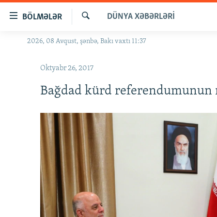
Keçid
DÜNYA XƏBƏRLƏRI
BÖLMƏLƏR
linkləri
Axtar
Əsas
2026, 08 Avqust, şənbə, Bakı vaxtı 11:37
GÜNDƏM
məzmuna
#İZAHLA
qayıt
Oktyabr 26, 2017
Əsas
KORRUPSIOMETR
naviqasiyaya
Bağdad kürd referendumunun nət
#ƏSLINDƏ
qayıt
Axtarışa
FƏRQƏ BAX
keç
QANUNI DOĞRU
ARAŞDIRMA
MULTIMEDIA
RADIO ARXIV
VIDEO
HAQQIMIZDA
FOTOQALEREYA
OXU ZALI