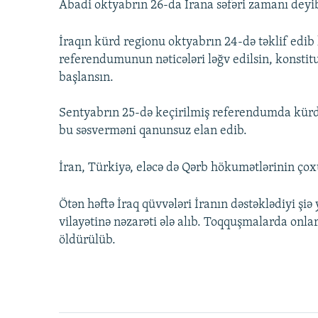
Abadi oktyabrın 26-da İrana səfəri zamanı deyi
İraqın kürd regionu oktyabrın 24-də təklif edib 
referendumunun nəticələri ləğv edilsin, konstit
başlansın.
Sentyabrın 25-də keçirilmiş referendumda kürdlə
bu səsverməni qanunsuz elan edib.
İran, Türkiyə, eləcə də Qərb hökumətlərinin çox
Ötən həftə İraq qüvvələri İranın dəstəklədiyi şiə
vilayətinə nəzarəti ələ alıb. Toqquşmalarda onla
öldürülüb.