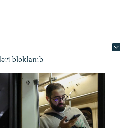
360p
480p
1080p
əri bloklanıb