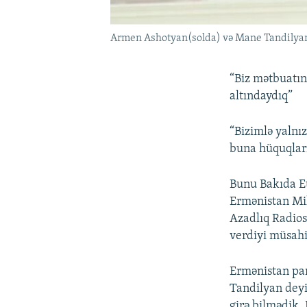
Armen Ashotyan(solda) və Mane Tandilyan
“Biz mətbuatın
altındaydıq”
“Bizimlə yalnı
buna hüquqları
Bunu Bakıda E
Ermənistan Mil
Azadlıq Radio
verdiyi müsahi
Ermənistan pa
Tandilyan deyir
girə bilmədik.