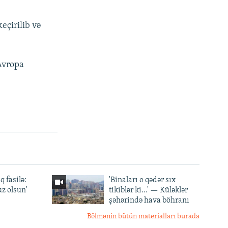
eçirilib və
 Avropa
q fasilə:
'Binaları o qədər sıx
z olsun'
tikiblər ki...' — Küləklər
şəhərində hava böhranı
Bölmənin bütün materialları burada