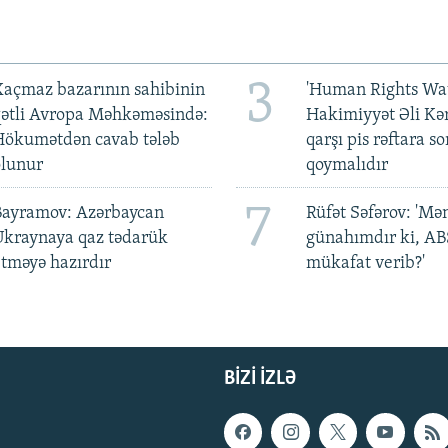
3
açmaz bazarının sahibinin
'Human Rights Wat
qətli Avropa Məhkəməsində:
Hakimiyyət Əli Kə
Hökumətdən cavab tələb
qarşı pis rəftara so
olunur
qoymalıdır
7
Bayramov: Azərbaycan
Rüfət Səfərov: 'M
Ukraynaya qaz tədarük
günahımdır ki, A
tməyə hazırdır
mükafat verib?'
BIZI IZLƏ