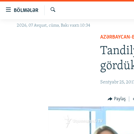
Keçid
BÖLMƏLƏR
linkləri
Axtar
Əsas
2026, 07 Avqust, cümə, Bakı vaxtı 10:34
GÜNDƏM
məzmuna
AZƏRBAYCAN-
#İZAHLA
qayıt
Əsas
Tandil
KORRUPSIOMETR
naviqasiyaya
#ƏSLINDƏ
qayıt
gördük
Axtarışa
FƏRQƏ BAX
keç
QANUNI DOĞRU
Sentyabr 25, 201
ARAŞDIRMA
Paylaş
MULTIMEDIA
RADIO ARXIV
VIDEO
HAQQIMIZDA
FOTOQALEREYA
OXU ZALI