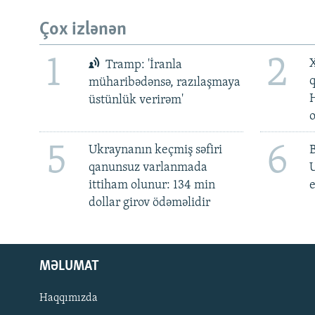
Çox izlənən
1
2
X
Tramp: 'İranla
müharibədənsə, razılaşmaya
üstünlük verirəm'
5
6
Ukraynanın keçmiş səfiri
qanunsuz varlanmada
ittiham olunur: 134 min
e
dollar girov ödəməlidir
MƏLUMAT
Haqqımızda