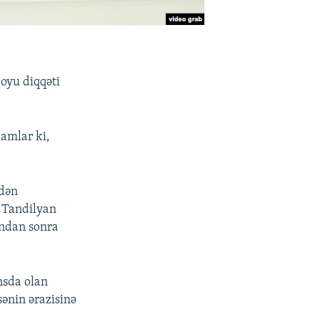
oyu diqqəti
damlar ki,
edən
 Tandilyan
ndan sonra
nsda olan
sənin ərazisinə