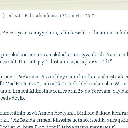
 (mərkəzdə) Bakıda konfransda 22 sentybar 2017
, Azərbaycan cəmiyyətinin, təhlükəsizlik xidmətinin sutkab
z protokol xidmətinin əməkdaşları ünsiyyətdə idi. Yəni, o a
 var idi. Ümumi qeyri-dost aura açıq-aşkar var idi ”
uronest Parlament Assambleyasının konfransında iştirak 
li Məclisinin üzvü, müxalifətin Yelk blokundan olan Mane
sunun Erməni Xidmətinə sentyabrın 25-də Yerevana qayıda
bədə deyib.
rlamentinin üzvü Armen Aşotyanla birlikdə Bakıda konfra
 ki, “biz Bakıda erməni kilsəsinə getmək istədik, ancaq kil
 Dedilər ki, bura Prezident Kitabxanasına məxsusdur”.