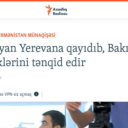
ERMƏNISTAN MÜNAQIŞƏSI
yan Yerevana qayıdıb, Bak
lərini tənqid edir
7
VPN-siz açmaq