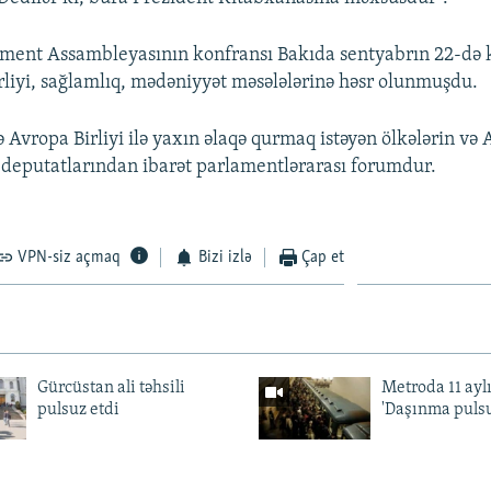
ment Assambleyasının konfransı Bakıda sentyabrın 22-də k
liyi, sağlamlıq, mədəniyyət məsələlərinə həsr olunmuşdu.
 Avropa Birliyi ilə yaxın əlaqə qurmaq istəyən ölkələrin və
deputatlarından ibarət parlamentlərarası forumdur.
VPN-siz açmaq
Bizi izlə
Çap et
Gürcüstan ali təhsili
Metroda 11 aylı
pulsuz etdi
'Daşınma pulsu