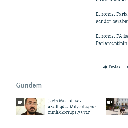
Euronest Parla
gender bərabər
Euronest PA isə
Parlamentinin 
Paylaş
Gündəm
Elvin Mustafayev
azadlıqda: 'Milyonluq yox,
minlik korrupsiya var'