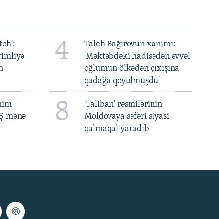
4
ch':
Taleh Bağırovun xanımı:
rimliyə
'Məktəbdəki hadisədən əvvəl
n
oğlumun ölkədən çıxışına
qadağa qoyulmuşdu'
8
ənim
'Taliban' rəsmilərinin
BŞ mənə
Moldovaya səfəri siyasi
qalmaqal yaradıb