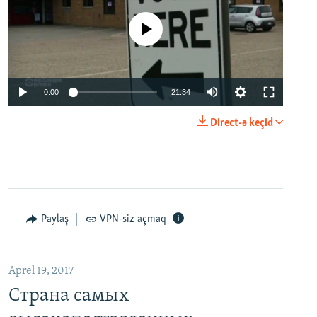
No media source currently available
0:00
21:34
Direct-ə keçid
Paylaş
VPN-siz açmaq
Aprel 19, 2017
Страна самых