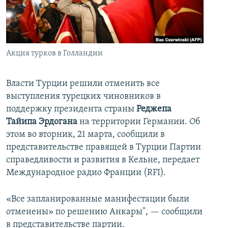
İNFOQRAFIKA
AZƏRBAYCAN ƏDƏBIYYATI KITABXANASI
MISSIYAMIZ
BIZI IZLƏ
KARIKATURA
İSLAM VƏ DEMOKRATIYA
PEŞƏ ETIKASI VƏ JURNALISTIKA STANDARTLARIMIZ
İZ - MƏDƏNIYYƏT PROQRAMI
MATERIALLARIMIZDAN ISTIFADƏ
Акция турков в Голландии
AZADLIQRADIOSU MOBIL TELEFONUNUZDA
RFE/RL-in bütün saytları
BIZIMLƏ ƏLAQƏ
Власти Турции решили отменить все
выступления турецких чиновников в
XƏBƏR BÜLLETENLƏRIMIZ
поддержку президента страны
Реджепа
Тайипа Эрдогана
на территории Германии. Об
этом во вторник, 21 марта, сообщили в
представительстве правящей в Турции Партии
справедливости и развития в Кельне, передает
Международное радио Франции (RFI).
«Все запланированные манифестации были
отменены» по решению Анкары", — сообщили
в представительстве партии.