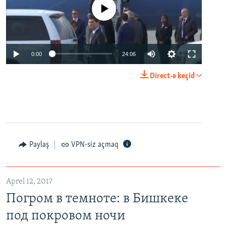
No media source currently available
0:00
24:06
Direct-ə keçid
Paylaş
VPN-siz açmaq
Aprel 12, 2017
Погром в темноте: в Бишкеке
под покровом ночи