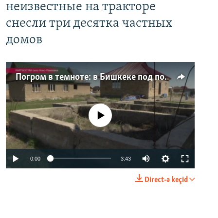
неизвестные на тракторе
снесли три десятка частных
домов
Погром в темноте: в Бишкеке под покровом ночи неизвестные на тракторе снесли три десятка частных домов
No media source currently available
0:00
3:43
Direct-ə keçid