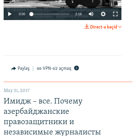
0:00
2:18
Direct-ə keçid
Paylaş
VPN-siz açmaq
May 31, 2017
Имидж – все. Почему
азербайджанские
правозащитники и
независимые журналисты