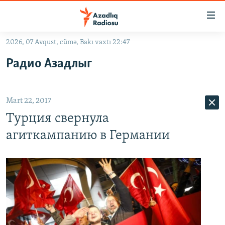
Keçid
linkləri
Əsas
2026, 07 Avqust, cümə, Bakı vaxtı 22:47
məzmuna
GÜNDƏM
Радио Азадлыг
qayıt
#İZAHLA
Əsas
KORRUPSIOMETR
naviqasiyaya
Mart 22, 2017
qayıt
#ƏSLINDƏ
Axtarışa
Турция свернула
FƏRQƏ BAX
keç
агиткампанию в Германии
QANUNI DOĞRU
ARAŞDIRMA
MULTIMEDIA
RADIO ARXIV
VIDEO
HAQQIMIZDA
FOTOQALEREYA
OXU ZALI