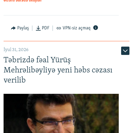
Ətraflı burada oxuyun
Paylaş
PDF
VPN-siz açmaq
İyul 31, 2026
Təbrizdə fəal Yürüş
Mehrəlibəyliyə yeni həbs cəzası
verilib