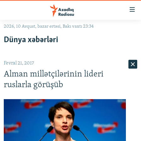
Keçid
linkləri
Əsas
2026, 10 Avqust, bazar ertəsi, Bakı vaxtı 23:34
məzmuna
GÜNDƏM
Dünya xəbərləri
qayıt
#İZAHLA
Əsas
KORRUPSIOMETR
naviqasiyaya
Fevral 21, 2017
qayıt
#ƏSLINDƏ
Axtarışa
Alman millətçilərinin lideri
FƏRQƏ BAX
keç
ruslarla görüşüb
QANUNI DOĞRU
ARAŞDIRMA
MULTIMEDIA
RADIO ARXIV
VIDEO
HAQQIMIZDA
FOTOQALEREYA
OXU ZALI