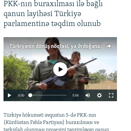
PKK-nın buraxılması ilə bağlı
qanun layihəsi Türkiyə
parlamentinə təqdim olunub
Türkiyənin dönüş nöqtəsi, ya Ərdoğana üçüncü şans: PKK ilə qəfil barışıq nə deməkdir?
No media source currently available
Auto
0:00
5:56
240p
Türkiyə hökuməti avqustun 5-də PKK-nın
360p
(Kürdüstan Fəhlə Partiyası) buraxılması və
480p
Auto
240p
360p
480p
tərksilah olunması prosesini tənzimləyən qanun