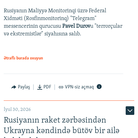
Rusiyanın Maliyyə Monitorinqi üzrə Federal
Xidməti (Rosfinmonitorinq) "Telegram"
messencerinin qurucusu
Pavel Durov
u "terrorçular
və ekstremistlər" siyahısına salıb.
Ətraflı burada oxuyun
Paylaş
PDF
VPN-siz açmaq
İyul 30, 2026
Rusiyanın raket zərbəsindən
Ukrayna kəndində bütöv bir ailə