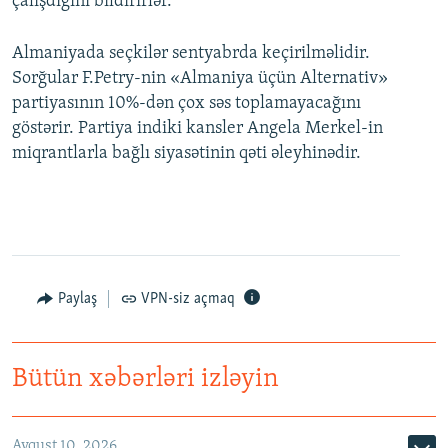
çalışdığını bildirirlər.
Almaniyada seçkilər sentyabrda keçirilməlidir.
Sorğular F.Petry-nin «Almaniya üçün Alternativ»
partiyasının 10%-dən çox səs toplamayacağını
göstərir. Partiya indiki kansler Angela Merkel-in
miqrantlarla bağlı siyasətinin qəti əleyhinədir.
Paylaş
VPN-siz açmaq
Bütün xəbərləri izləyin
Avqust 10, 2026