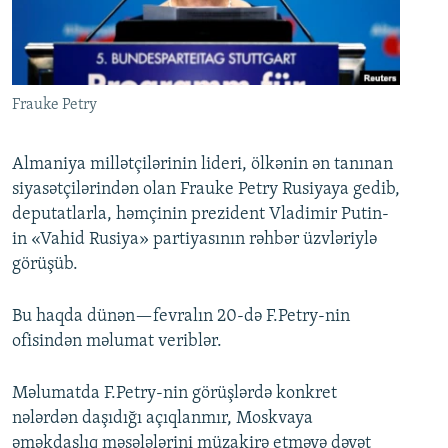
İNFOQRAFIKA
AZƏRBAYCAN ƏDƏBIYYATI KITABXANASI
MISSIYAMIZ
BIZI IZLƏ
KARIKATURA
İSLAM VƏ DEMOKRATIYA
PEŞƏ ETIKASI VƏ JURNALISTIKA STANDARTLARIMIZ
İZ - MƏDƏNIYYƏT PROQRAMI
MATERIALLARIMIZDAN ISTIFADƏ
Frauke Petry
AZADLIQRADIOSU MOBIL TELEFONUNUZDA
RFE/RL-in bütün saytları
BIZIMLƏ ƏLAQƏ
Almaniya millətçilərinin lideri, ölkənin ən tanınan
siyasətçilərindən olan Frauke Petry Rusiyaya gedib,
XƏBƏR BÜLLETENLƏRIMIZ
deputatlarla, həmçinin prezident Vladimir Putin-
in «Vahid Rusiya» partiyasının rəhbər üzvləriylə
görüşüb.
Bu haqda dünən—fevralın 20-də F.Petry-nin
ofisindən məlumat veriblər.
Məlumatda F.Petry-nin görüşlərdə konkret
nələrdən daşıdığı açıqlanmır, Moskvaya
əməkdaşlıq məsələlərini müzakirə etməyə dəvət