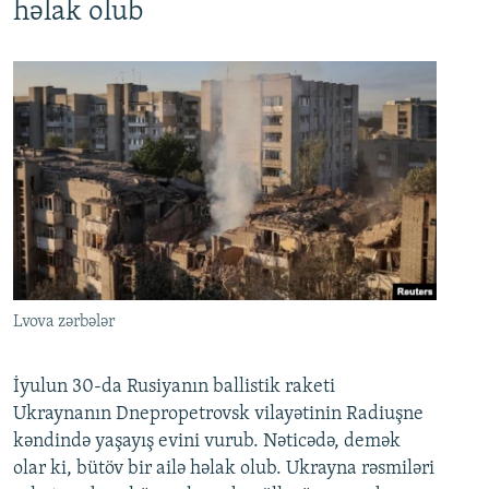
həlak olub
Lvova zərbələr
İyulun 30-da Rusiyanın ballistik raketi
Ukraynanın Dnepropetrovsk vilayətinin Radiuşne
kəndində yaşayış evini vurub. Nəticədə, demək
olar ki, bütöv bir ailə həlak olub. Ukrayna rəsmiləri