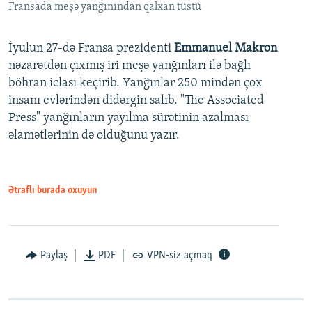
Fransada meşə yanğınından qalxan tüstü
İyulun 27-də Fransa prezidenti
Emmanuel Makron
nəzarətdən çıxmış iri meşə yanğınları ilə bağlı
böhran iclası keçirib. Yanğınlar 250 mindən çox
insanı evlərindən didərgin salıb. "The Associated
Press" yanğınların yayılma sürətinin azalması
əlamətlərinin də olduğunu yazır.
Ətraflı burada oxuyun
Paylaş
PDF
VPN-siz açmaq