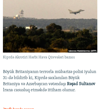
Kiprdə Akrotiri Hərbi Hava Qüvvələri bazası
Böyük Britaniyanın terrorla mübarizə polisi iyulun
31-də bildirib ki, Kiprdə saxlanılan Böyük
Britaniya və Azərbaycan vətəndaşı
Rəşad Sultanov
İrana casusluq etməkdə ittiham olunur.