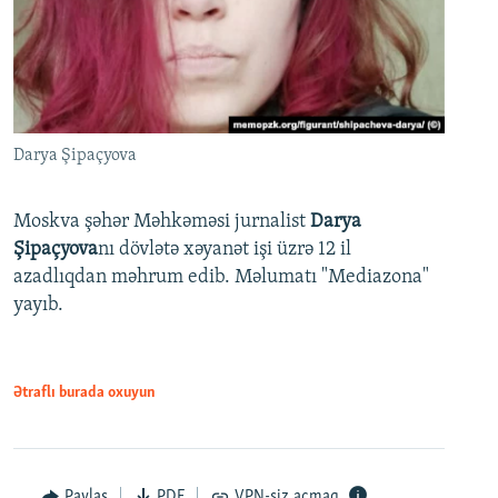
Darya Şipaçyova
Moskva şəhər Məhkəməsi jurnalist
Darya
Şipaçyova
nı dövlətə xəyanət işi üzrə 12 il
azadlıqdan məhrum edib. Məlumatı "Mediazona"
yayıb.
Ətraflı burada oxuyun
Paylaş
PDF
VPN-siz açmaq