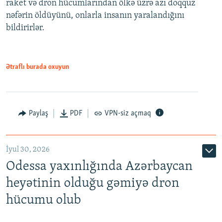
raket və dron hücumlarından ölkə üzrə azı doqquz
nəfərin öldüyünü, onlarla insanın yaralandığını
bildirirlər.
Ətraflı burada oxuyun
Paylaş
PDF
VPN-siz açmaq
İyul 30, 2026
Odessa yaxınlığında Azərbaycan
heyətinin olduğu gəmiyə dron
hücumu olub