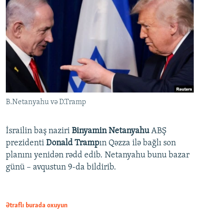
B.Netanyahu və D.Tramp
İsrailin baş naziri
Binyamin Netanyahu
ABŞ
prezidenti
Donald Tramp
ın Qəzza ilə bağlı son
planını yenidən rədd edib. Netanyahu bunu bazar
günü – avqustun 9-da bildirib.
Ətraflı burada oxuyun