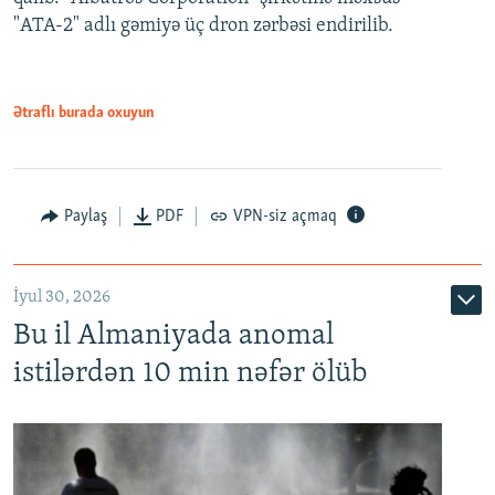
"ATA-2" adlı gəmiyə üç dron zərbəsi endirilib.
Ətraflı burada oxuyun
Paylaş
PDF
VPN-siz açmaq
İyul 30, 2026
Bu il Almaniyada anomal
istilərdən 10 min nəfər ölüb