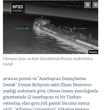
Ukrayna Qara və Azov dənizlərində Rusiya tankerlərini
vurub
news.az portalı və "Azərbaycan Dənizçilərinə
Dəstək" İctimai Birliyinin sədri İlham Nəsirovun
yaydığı məlumata görə, Odessa limanı yaxınlığında
göyərtəsində 12 Azərbaycan və bir Türkiyə
vətəndaşı olan quru yük gəmisi hücuma məruz
qalıb. "Albatros Corporation" şirkətinə məxsus