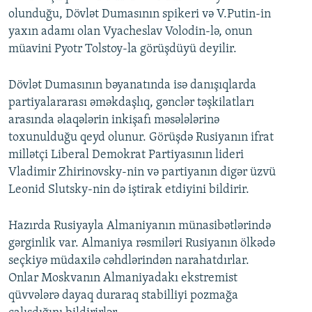
olunduğu, Dövlət Dumasının spikeri və V.Putin-in
yaxın adamı olan Vyacheslav Volodin-lə, onun
müavini Pyotr Tolstoy-la görüşdüyü deyilir.
Dövlət Dumasının bəyanatında isə danışıqlarda
partiyalararası əməkdaşlıq, gənclər təşkilatları
arasında əlaqələrin inkişafı məsələlərinə
toxunulduğu qeyd olunur. Görüşdə Rusiyanın ifrat
millətçi Liberal Demokrat Partiyasının lideri
Vladimir Zhirinovsky-nin və partiyanın digər üzvü
Leonid Slutsky-nin də iştirak etdiyini bildirir.
Hazırda Rusiyayla Almaniyanın münasibətlərində
gərginlik var. Almaniya rəsmiləri Rusiyanın ölkədə
seçkiyə müdaxilə cəhdlərindən narahatdırlar.
Onlar Moskvanın Almaniyadakı ekstremist
qüvvələrə dayaq duraraq stabilliyi pozmağa