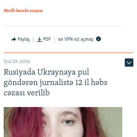
Ətraflı burada oxuyun
Paylaş
PDF
VPN-siz açmaq
İyul 29, 2026
Rusiyada Ukraynaya pul
göndərən jurnalistə 12 il həbs
cəzası verilib