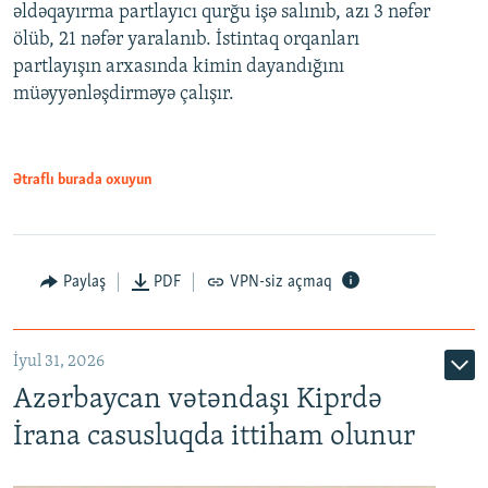
əldəqayırma partlayıcı qurğu işə salınıb, azı 3 nəfər
ölüb, 21 nəfər yaralanıb. İstintaq orqanları
partlayışın arxasında kimin dayandığını
müəyyənləşdirməyə çalışır.
Ətraflı burada oxuyun
Paylaş
PDF
VPN-siz açmaq
İyul 31, 2026
Azərbaycan vətəndaşı Kiprdə
İrana casusluqda ittiham olunur