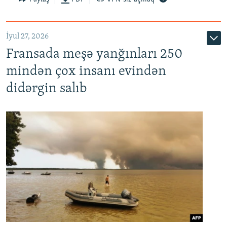
İyul 27, 2026
Fransada meşə yanğınları 250
mindən çox insanı evindən
didərgin salıb