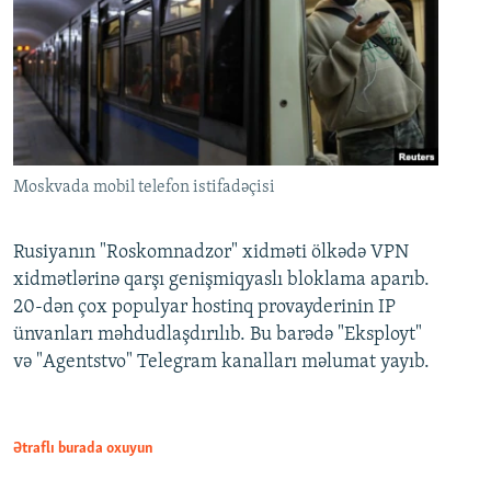
Moskvada mobil telefon istifadəçisi
Rusiyanın "Roskomnadzor" xidməti ölkədə VPN
xidmətlərinə qarşı genişmiqyaslı bloklama aparıb.
20-dən çox populyar hostinq provayderinin IP
ünvanları məhdudlaşdırılıb. Bu barədə "Eksployt"
və "Agentstvo" Telegram kanalları məlumat yayıb.
Ətraflı burada oxuyun