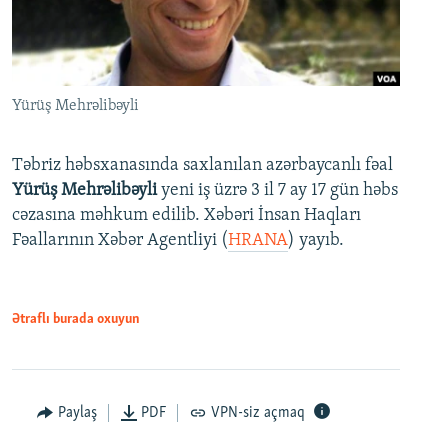
Yürüş Mehrəlibəyli
Təbriz həbsxanasında saxlanılan azərbaycanlı fəal
Yürüş Mehrəlibəyli
yeni iş üzrə 3 il 7 ay 17 gün həbs
cəzasına məhkum edilib. Xəbəri İnsan Haqları
Fəallarının Xəbər Agentliyi (
HRANA
) yayıb.
Ətraflı burada oxuyun
Paylaş
PDF
VPN-siz açmaq