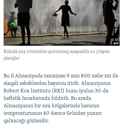
Kölndə yay istisindən qorunmaq məqsədilə su çiləyən
şlanqlar
Bu il Almaniyada təxminən 9 min 800 nəfər isti ilə
əlaqəli səbəblərdən həyatını itirib. Almaniyanın
Robert Kox İnstitutu (RKI) bunu iyulun 30-da
həftəlik hesabatında bildirib. Bu arada
Almaniyanın bir sıra bölgələrində havanın
temperaturunun 40 dərəcə Selsidən yuxarı
qalxacağı gözlənilir.