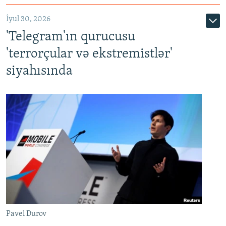
İyul 30, 2026
'Telegram'ın qurucusu
'terrorçular və ekstremistlər'
siyahısında
Pavel Durov