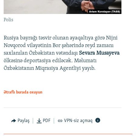
Polis
Rusiya bayrağı təsvir olunan ayaqaltıya görə Nijni
Novqorod vilayətinin Bor şəhərində reyd zamanı
saxlanılan Özbəkistan vətəndaşı
Sevara Musayeva
ölkəsinə deportasiya ediləcək. Məlumatı
Özbəkistanın Miqrasiya Agentliyi yayıb.
Ətraflı burada oxuyun
Paylaş
PDF
VPN-siz açmaq