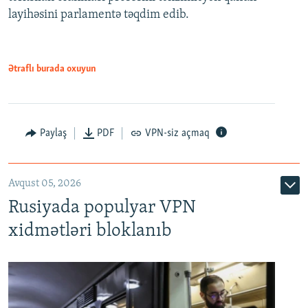
720p
layihəsini parlamentə təqdim edib.
720p
1080p
1080p
Ətraflı burada oxuyun
Paylaş
PDF
VPN-siz açmaq
Avqust 05, 2026
Rusiyada populyar VPN
xidmətləri bloklanıb